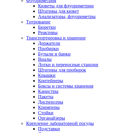
Флуориметрия
Кюветы для флуориметрии
Штативы для кювет
Анализаторы, флуориметры
Титрование
Бюретки
Реактивы
Транспортировка и хранение
Держатели
Пробирки
Бутыли и банки
Виалы
Лотки и переносные станции
Штативы для пробирок
Крышки
Контейнеры
Боксы и системы хранения
Канистры
Пакеты
Диспенсеры
Кримперы
Стойки
Органайзеры
Крепление лабораторной посуды
Подставки