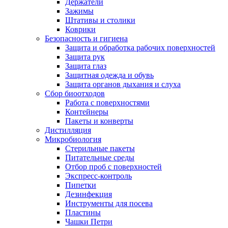
Держатели
Зажимы
Штативы и столики
Коврики
Безопасность и гигиена
Защита и обработка рабочих поверхностей
Защита рук
Защита глаз
Защитная одежда и обувь
Защита органов дыхания и слуха
Сбор биоотходов
Работа с поверхностями
Контейнеры
Пакеты и конверты
Дистилляция
Микробиология
Стерильные пакеты
Питательные среды
Отбор проб с поверхностей
Экспресс-контроль
Пипетки
Дезинфекция
Инструменты для посева
Пластины
Чашки Петри