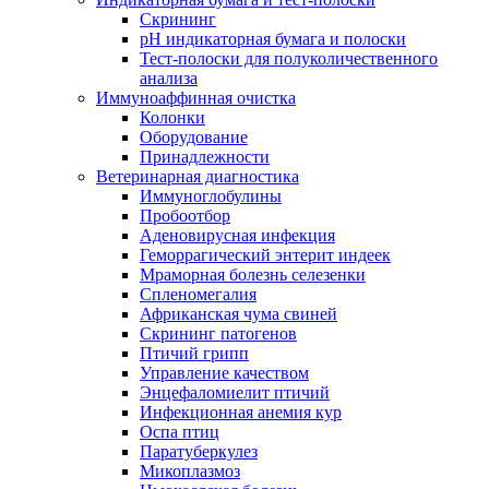
Скрининг
pH индикаторная бумага и полоски
Тест-полоски для полуколичественного
анализа
Иммуноаффинная очистка
Колонки
Оборудование
Принадлежности
Ветеринарная диагностика
Иммуноглобулины
Пробоотбор
Аденовирусная инфекция
Геморрагический энтерит индеек
Мраморная болезнь селезенки
Спленомегалия
Африканская чума свиней
Скрининг патогенов
Птичий грипп
Управление качеством
Энцефаломиелит птичий
Инфекционная анемия кур
Оспа птиц
Паратуберкулез
Микоплазмоз