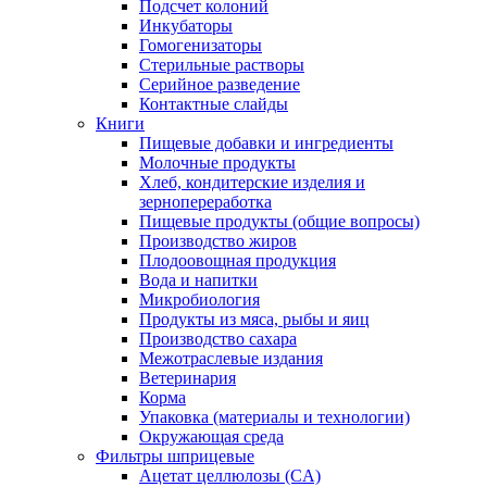
Подсчет колоний
Инкубаторы
Гомогенизаторы
Стерильные растворы
Серийное разведение
Контактные слайды
Книги
Пищевые добавки и ингредиенты
Молочные продукты
Хлеб, кондитерские изделия и
зернопереработка
Пищевые продукты (общие вопросы)
Производство жиров
Плодоовощная продукция
Вода и напитки
Микробиология
Продукты из мяса, рыбы и яиц
Производство сахара
Межотраслевые издания
Ветеринария
Корма
Упаковка (материалы и технологии)
Окружающая среда
Фильтры шприцевые
Ацетат целлюлозы (CA)