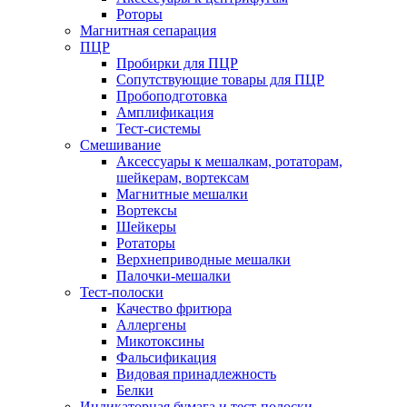
Роторы
Магнитная сепарация
ПЦР
Пробирки для ПЦР
Сопутствующие товары для ПЦР
Пробоподготовка
Амплификация
Тест-системы
Смешивание
Аксессуары к мешалкам, ротаторам,
шейкерам, вортексам
Магнитные мешалки
Вортексы
Шейкеры
Ротаторы
Верхнеприводные мешалки
Палочки-мешалки
Тест-полоски
Качество фритюра
Аллергены
Микотоксины
Фальсификация
Видовая принадлежность
Белки
Индикаторная бумага и тест-полоски