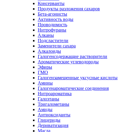
Консерванты
Продукты разложения сахаров
Бета-агонисты
Активность воды
Проводимость
Нитрофураны
Алканы
Подсластители
Заменители сахара
Алкалоиды
Галогенсодержащие растворители
Ароматические углеводороды
Эфиры
ГМО
Галогензамещенные уксусные кислоты
Амины
Галогенароматические соединения
Нитроароматика
Галоэтаны
Тригалометаны
Амиды
Антиоксиданты
Глицериды
Дериватизация
Масла