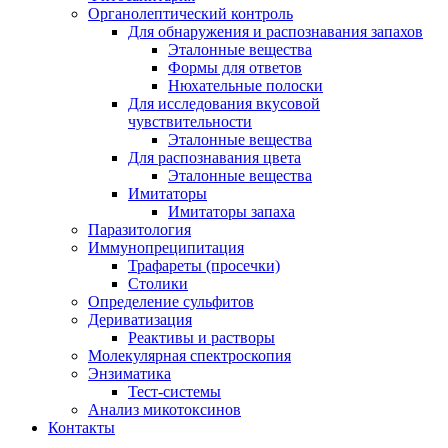
Органолептический контроль
Для обнаружения и распознавания запахов
Эталонные вещества
Формы для ответов
Нюхательные полоски
Для исследования вкусовой
чувствительности
Эталонные вещества
Для распознавания цвета
Эталонные вещества
Имитаторы
Имитаторы запаха
Паразитология
Иммунопреципитация
Трафареты (просечки)
Столики
Определение сульфитов
Дериватизация
Реактивы и растворы
Молекулярная спектроскопия
Энзиматика
Тест-системы
Анализ микотоксинов
Контакты