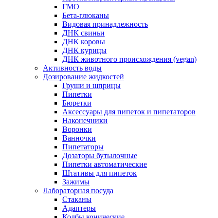
ГМО
Бета-глюканы
Видовая принадлежность
ДНК свиньи
ДНК коровы
ДНК курицы
ДНК животного происхождения (vegan)
Активность воды
Дозирование жидкостей
Груши и шприцы
Пипетки
Бюретки
Аксессуары для пипеток и пипетаторов
Наконечники
Воронки
Ванночки
Пипетаторы
Дозаторы бутылочные
Пипетки автоматические
Штативы для пипеток
Зажимы
Лабораторная посуда
Стаканы
Адаптеры
Колбы конические