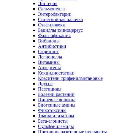
Листерия
Сальмонелла
Энтеробактерии
Синегнойная палочка
Стафилококк
Бациллы эхиноцереус
Фальсификация
Вибрионы
Антибиотики
Скрининг
Легионелла
Витамины
Аллергены
Кокцидиостатики
Красители трифенилметановые
Другое
Пестициды
Болезни растений
Пищевые волокна
Биогенные амины
Фикотоксины
Транквилизаторы
Бета-агонисты
Сульфаниламиды
Противопаразитарные препараты