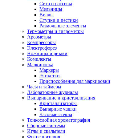
Сита и рассевы
Мельницы
Виалы
Ступки и пестики
Размольные элементы
Термометры и гигрометры
Ареометры
Компрессоры
Электрофорез
Ножницы и резаки
Комплекты
Маркировка
Маркеры
Этикетки
Приспособления для маркировки
Часы и таймеры
Лабораторные журналы
Выпаривание и кристаллизация
Кристаллизаторы
Выпарные чашки
Часовые стекла
Тонкослойная хроматография
Сборные системы
Иглы и скальпели
Фитосанитария