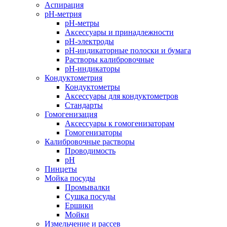
Аспирация
pH-метрия
pH-метры
Аксессуары и принадлежности
pH-электроды
pH-индикаторные полоски и бумага
Растворы калибровочные
pH-индикаторы
Кондуктометрия
Кондуктометры
Аксессуары для кондуктометров
Стандарты
Гомогенизация
Аксессуары к гомогенизаторам
Гомогенизаторы
Калибровочные растворы
Проводимость
pH
Пинцеты
Мойка посуды
Промывалки
Сушка посуды
Ершики
Мойки
Измельчение и рассев