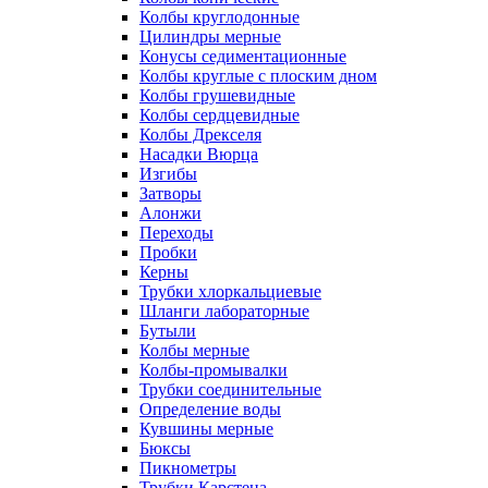
Колбы круглодонные
Цилиндры мерные
Конусы седиментационные
Колбы круглые с плоским дном
Колбы грушевидные
Колбы сердцевидные
Колбы Дрекселя
Насадки Вюрца
Изгибы
Затворы
Алонжи
Переходы
Пробки
Керны
Трубки хлоркальциевые
Шланги лабораторные
Бутыли
Колбы мерные
Колбы-промывалки
Трубки соединительные
Определение воды
Кувшины мерные
Бюксы
Пикнометры
Трубки Карстена