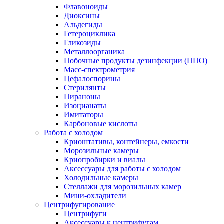
Флавоноиды
Диоксины
Альдегиды
Гетероциклика
Гликозиды
Металлоорганика
Побочные продукты дезинфекции (ППО)
Масс-спектрометрия
Цефалоспорины
Стерилянты
Пираноны
Изоцианаты
Имитаторы
Карбоновые кислоты
Работа с холодом
Криоштативы, контейнеры, емкости
Морозильные камеры
Криопробирки и виалы
Аксессуары для работы с холодом
Холодильные камеры
Стеллажи для морозильных камер
Мини-охладители
Центрифугирование
Центрифуги
Аксессуары к центрифугам