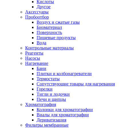
Кислоты
Другое
Аксессуары
Пробоотбор
Воздух и сжатые газы
Биоматериал
Поверхность
Пищевые продукты
Вода
Контрольные материалы
Реагенты
Насосы
Нагревание
Бани
Плитки и колбонагреватели
Термостаты
Сопутствующие товары для нагревания
Горелки
Тигли и лодочки
Печи и щипцы
Хроматография
Колонки для хроматографии
Виалы для хроматографии
Дериватизация
Фильтры мембранные