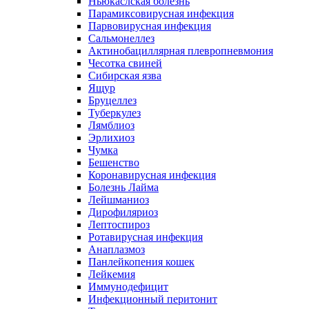
Ньюкаслская болезнь
Парамиксовирусная инфекция
Парвовирусная инфекция
Сальмонеллез
Актинобациллярная плевропневмония
Чесотка свиней
Сибирская язва
Ящур
Бруцеллез
Туберкулез
Лямблиоз
Эрлихиоз
Чумка
Бешенство
Коронавирусная инфекция
Болезнь Лайма
Лейшманиоз
Дирофиляриоз
Лептоспироз
Ротавирусная инфекция
Анаплазмоз
Панлейкопения кошек
Лейкемия
Иммунодефицит
Инфекционный перитонит