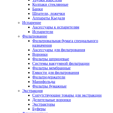
Колпаки стеклянные
Банки
Шпатели, ложечки
Аппараты Кьедаля
Испарение
Аксессуары к испарителям
Испарители
Фильтрование
Фильтровальная бумага специального
назначения
Аксессуары для фильтрования
Воронки
Фильтры шприцевые
Системы вакуумной фильтрации
Фильтры мембранные
Емкости для фильтрования
Фильтродержатели
Манифольды
Фильтры бумажные
Экстракция
Сопутствующие товары для экстракции
Делительные воронки
Экстракторы
Буферы