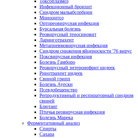
Токсоплазмоз
Инфекционный бронхит
Синдром мальабсорбции
Моноцитоз
Ортореовирусная инфекция
Бурсальная болезнь
Реовирусный теносиновит
Ларинготрахеит
Метапневмовирусная инфекция
Синдром снижения яйценоскости '76 вирус
Поксвирусная инфекция
Болезнь Гамборо
Реовирусный энтеронефрит индеек
Ринотрахеит индеек
Свиной грипп
Болезнь Ауески
Псевдобешенство
Репродуктивный и респираторный синдром
свиней
Блютанг
Птичья реовирусная инфекция
Болезнь Марека
Ферментативный анализ
Спирты
Сахара