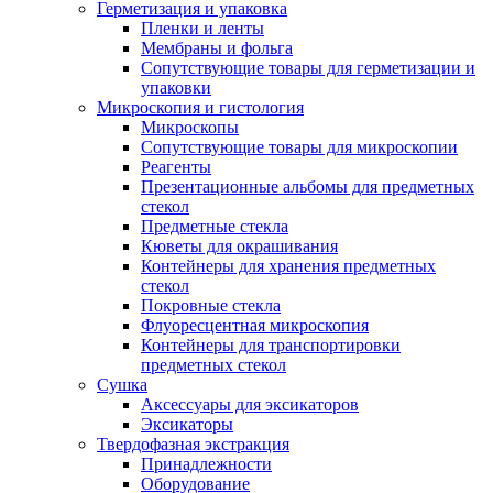
Герметизация и упаковка
Пленки и ленты
Мембраны и фольга
Сопутствующие товары для герметизации и
упаковки
Микроскопия и гистология
Микроскопы
Сопутствующие товары для микроскопии
Реагенты
Презентационные альбомы для предметных
стекол
Предметные стекла
Кюветы для окрашивания
Контейнеры для хранения предметных
стекол
Покровные стекла
Флуоресцентная микроскопия
Контейнеры для транспортировки
предметных стекол
Сушка
Аксессуары для эксикаторов
Эксикаторы
Твердофазная экстракция
Принадлежности
Оборудование