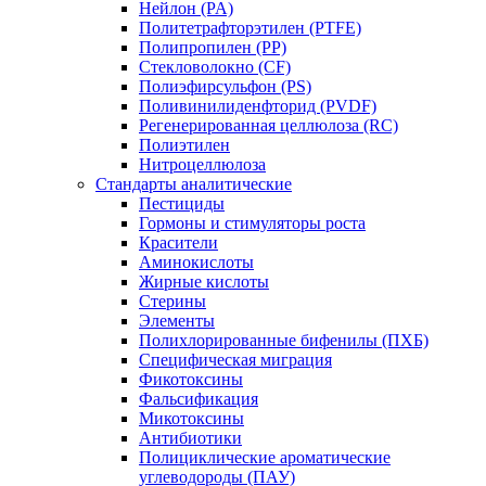
Нейлон (PA)
Политетрафторэтилен (PTFE)
Полипропилен (PP)
Стекловолокно (CF)
Полиэфирсульфон (PS)
Поливинилиденфторид (PVDF)
Регенерированная целлюлоза (RC)
Полиэтилен
Нитроцеллюлоза
Стандарты аналитические
Пестициды
Гормоны и стимуляторы роста
Красители
Аминокислоты
Жирные кислоты
Стерины
Элементы
Полихлорированные бифенилы (ПХБ)
Специфическая миграция
Фикотоксины
Фальсификация
Микотоксины
Антибиотики
Полициклические ароматические
углеводороды (ПАУ)