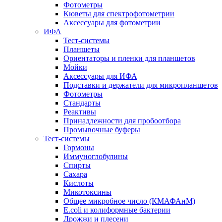
Фотометры
Кюветы для спектрофотометрии
Аксессуары для фотометрии
ИФА
Тест-системы
Планшеты
Ориентаторы и пленки для планшетов
Мойки
Аксессуары для ИФА
Подставки и держатели для микропланшетов
Фотометры
Стандарты
Реактивы
Принадлежности для пробоотбора
Промывочные буферы
Тест-системы
Гормоны
Иммуноглобулины
Спирты
Сахара
Кислоты
Микотоксины
Общее микробное число (КМАФАнМ)
E.coli и колиформные бактерии
Дрожжи и плесени