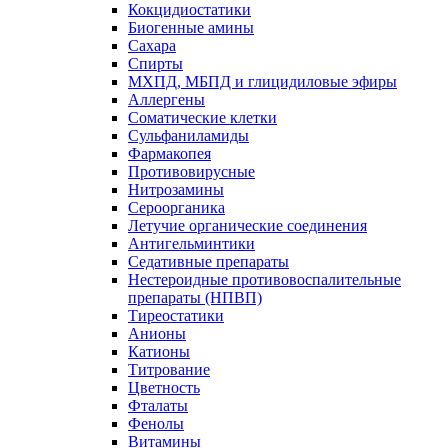
Кокцидиостатики
Биогенные амины
Сахара
Спирты
МХПД, МБПД и глицидиловые эфиры
Аллергены
Соматические клетки
Сульфаниламиды
Фармакопея
Противовирусные
Нитрозамины
Сероорганика
Летучие органические соединения
Антигельминтики
Седативные препараты
Нестероидные противовоспалительные
препараты (НПВП)
Тиреостатики
Анионы
Катионы
Титрование
Цветность
Фталаты
Фенолы
Витамины