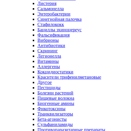
Листерия
Сальмонелла
Энтеробактерии
Синегнойная палочка
Стафилококк
Бациллы эхиноцереус
Фальсификация
Вибрионы
Антибиотики
Скрининг
Легионелла
Витамины
Аллергены
Кокцидиостатики
Красители трифенилметановые
Другое
Пестициды
Болезни растений
Пищевые волокна
Биогенные амины
Фикотоксины
Транквилизаторы
Бета-агонисты
Сульфаниламиды
Противопаразитарные препараты