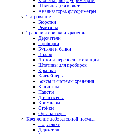
Кюветы для флуориметрии
Штативы для кювет
Анализаторы, флуориметры
Титрование
Бюретки
Реактивы
Транспортировка и хранение
Держатели
Пробирки
Бутыли и банки
Виалы
Лотки и переносные станции
Штативы для пробирок
Крышки
Контейнеры
Боксы и системы хранения
Канистры
Пакеты
Диспенсеры
Кримперы
Стойки
Органайзеры
Крепление лабораторной посуды
Подставки
Держатели