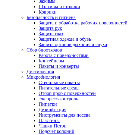
Зажимы
Штативы и столики
Коврики
Безопасность и гигиена
Защита и обработка рабочих поверхностей
Защита рук
Защита глаз
Защитная одежда и обувь
Защита органов дыхания и слуха
Сбор биоотходов
Работа с поверхностями
Контейнеры
Пакеты и конверты
Дистилляция
Микробиология
Стерильные пакеты
Питательные среды
Отбор проб с поверхностей
Экспресс-контроль
Пипетки
Дезинфекция
Инструменты для посева
Пластины
Чашки Петри
Подсчет колоний