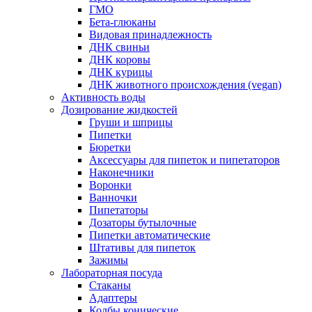
ГМО
Бета-глюканы
Видовая принадлежность
ДНК свиньи
ДНК коровы
ДНК курицы
ДНК животного происхождения (vegan)
Активность воды
Дозирование жидкостей
Груши и шприцы
Пипетки
Бюретки
Аксессуары для пипеток и пипетаторов
Наконечники
Воронки
Ванночки
Пипетаторы
Дозаторы бутылочные
Пипетки автоматические
Штативы для пипеток
Зажимы
Лабораторная посуда
Стаканы
Адаптеры
Колбы конические