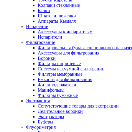
Колпаки стеклянные
Банки
Шпатели, ложечки
Аппараты Кьедаля
Испарение
Аксессуары к испарителям
Испарители
Фильтрование
Фильтровальная бумага специального назначе
Аксессуары для фильтрования
Воронки
Фильтры шприцевые
Системы вакуумной фильтрации
Фильтры мембранные
Емкости для фильтрования
Фильтродержатели
Манифольды
Фильтры бумажные
Экстракция
Сопутствующие товары для экстракции
Делительные воронки
Экстракторы
Буферы
Флуориметрия