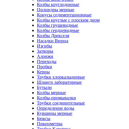
Колбы круглодонные
Цилиндры мерные
Конусы седиментационные
Колбы круглые с плоским дном
Колбы грушевидные
Колбы сердцевидные
Колбы Дрекселя
Насадки Вюрца
Изгибы
Затворы
Алонжи
Переходы
Пробки
Керны
Трубки хлоркальциевые
Шланги лабораторные
Бутыли
Колбы мерные
Колбы-промывалки
Трубки соединительные
Определение воды
Кувшины мерные
Бюксы
Пикнометры
Трубки Карстена