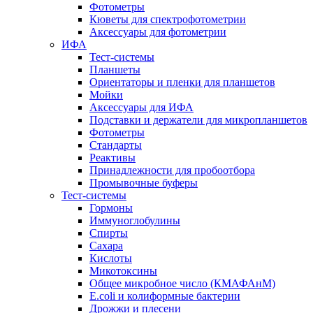
Фотометры
Кюветы для спектрофотометрии
Аксессуары для фотометрии
ИФА
Тест-системы
Планшеты
Ориентаторы и пленки для планшетов
Мойки
Аксессуары для ИФА
Подставки и держатели для микропланшетов
Фотометры
Стандарты
Реактивы
Принадлежности для пробоотбора
Промывочные буферы
Тест-системы
Гормоны
Иммуноглобулины
Спирты
Сахара
Кислоты
Микотоксины
Общее микробное число (КМАФАнМ)
E.coli и колиформные бактерии
Дрожжи и плесени