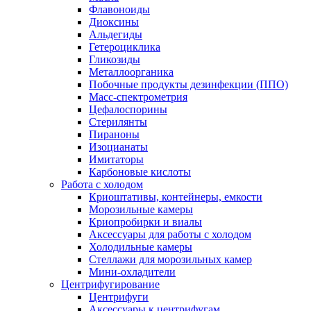
Флавоноиды
Диоксины
Альдегиды
Гетероциклика
Гликозиды
Металлоорганика
Побочные продукты дезинфекции (ППО)
Масс-спектрометрия
Цефалоспорины
Стерилянты
Пираноны
Изоцианаты
Имитаторы
Карбоновые кислоты
Работа с холодом
Криоштативы, контейнеры, емкости
Морозильные камеры
Криопробирки и виалы
Аксессуары для работы с холодом
Холодильные камеры
Стеллажи для морозильных камер
Мини-охладители
Центрифугирование
Центрифуги
Аксессуары к центрифугам