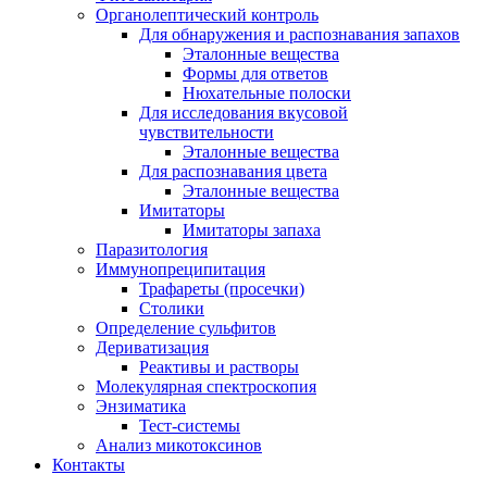
Органолептический контроль
Для обнаружения и распознавания запахов
Эталонные вещества
Формы для ответов
Нюхательные полоски
Для исследования вкусовой
чувствительности
Эталонные вещества
Для распознавания цвета
Эталонные вещества
Имитаторы
Имитаторы запаха
Паразитология
Иммунопреципитация
Трафареты (просечки)
Столики
Определение сульфитов
Дериватизация
Реактивы и растворы
Молекулярная спектроскопия
Энзиматика
Тест-системы
Анализ микотоксинов
Контакты