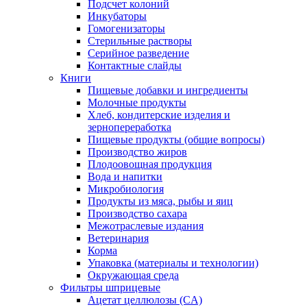
Подсчет колоний
Инкубаторы
Гомогенизаторы
Стерильные растворы
Серийное разведение
Контактные слайды
Книги
Пищевые добавки и ингредиенты
Молочные продукты
Хлеб, кондитерские изделия и
зернопереработка
Пищевые продукты (общие вопросы)
Производство жиров
Плодоовощная продукция
Вода и напитки
Микробиология
Продукты из мяса, рыбы и яиц
Производство сахара
Межотраслевые издания
Ветеринария
Корма
Упаковка (материалы и технологии)
Окружающая среда
Фильтры шприцевые
Ацетат целлюлозы (CA)