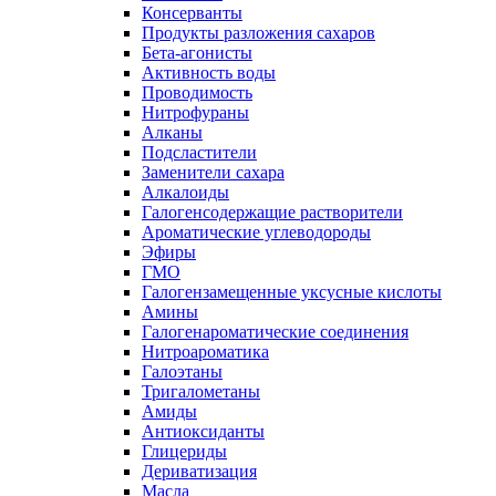
Консерванты
Продукты разложения сахаров
Бета-агонисты
Активность воды
Проводимость
Нитрофураны
Алканы
Подсластители
Заменители сахара
Алкалоиды
Галогенсодержащие растворители
Ароматические углеводороды
Эфиры
ГМО
Галогензамещенные уксусные кислоты
Амины
Галогенароматические соединения
Нитроароматика
Галоэтаны
Тригалометаны
Амиды
Антиоксиданты
Глицериды
Дериватизация
Масла