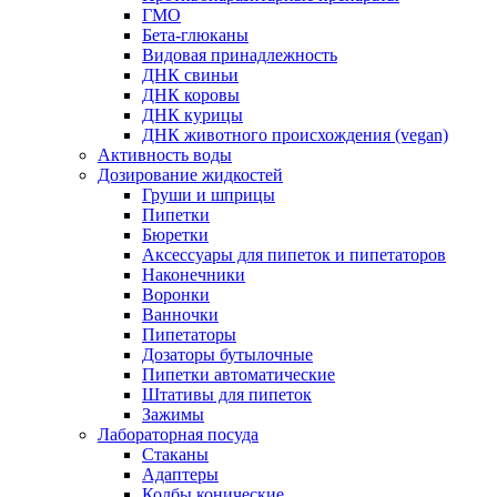
ГМО
Бета-глюканы
Видовая принадлежность
ДНК свиньи
ДНК коровы
ДНК курицы
ДНК животного происхождения (vegan)
Активность воды
Дозирование жидкостей
Груши и шприцы
Пипетки
Бюретки
Аксессуары для пипеток и пипетаторов
Наконечники
Воронки
Ванночки
Пипетаторы
Дозаторы бутылочные
Пипетки автоматические
Штативы для пипеток
Зажимы
Лабораторная посуда
Стаканы
Адаптеры
Колбы конические