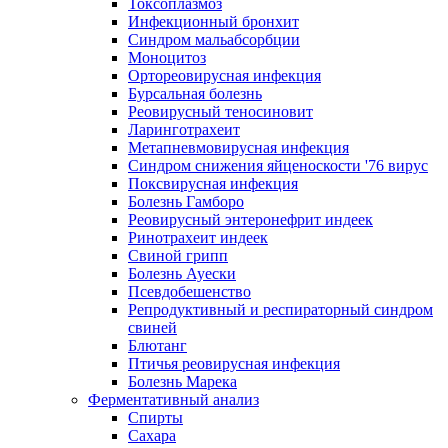
Токсоплазмоз
Инфекционный бронхит
Синдром мальабсорбции
Моноцитоз
Ортореовирусная инфекция
Бурсальная болезнь
Реовирусный теносиновит
Ларинготрахеит
Метапневмовирусная инфекция
Синдром снижения яйценоскости '76 вирус
Поксвирусная инфекция
Болезнь Гамборо
Реовирусный энтеронефрит индеек
Ринотрахеит индеек
Свиной грипп
Болезнь Ауески
Псевдобешенство
Репродуктивный и респираторный синдром
свиней
Блютанг
Птичья реовирусная инфекция
Болезнь Марека
Ферментативный анализ
Спирты
Сахара