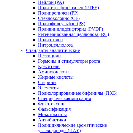
Нейлон (PA)
Политетрафторэтилен (PTFE)
Полипропилен (PP)
Стекловолокно (CF)
Полиэфирсульфон (PS)
Поливинилиденфторид (PVDF)
Регенерированная целлюлоза (RC)
Полиэтилен
Нитроцеллюлоза
Стандарты аналитические
Пестициды
Гормоны и стимуляторы роста
Красители
Аминокислоты
Жирные кислоты
Стерины
Элементы
Полихлорированные бифенилы (ПХБ)
Специфическая миграция
Фикотоксины
Фальсификация
Микотоксины
Антибиотики
Полициклические ароматические
углеводороды (ПАУ)