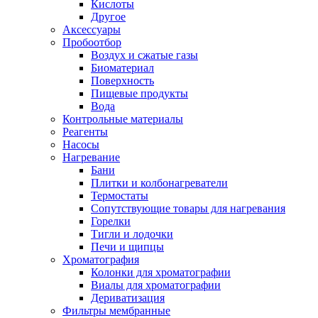
Кислоты
Другое
Аксессуары
Пробоотбор
Воздух и сжатые газы
Биоматериал
Поверхность
Пищевые продукты
Вода
Контрольные материалы
Реагенты
Насосы
Нагревание
Бани
Плитки и колбонагреватели
Термостаты
Сопутствующие товары для нагревания
Горелки
Тигли и лодочки
Печи и щипцы
Хроматография
Колонки для хроматографии
Виалы для хроматографии
Дериватизация
Фильтры мембранные