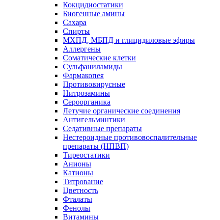
Кокцидиостатики
Биогенные амины
Сахара
Спирты
МХПД, МБПД и глицидиловые эфиры
Аллергены
Соматические клетки
Сульфаниламиды
Фармакопея
Противовирусные
Нитрозамины
Сероорганика
Летучие органические соединения
Антигельминтики
Седативные препараты
Нестероидные противовоспалительные
препараты (НПВП)
Тиреостатики
Анионы
Катионы
Титрование
Цветность
Фталаты
Фенолы
Витамины