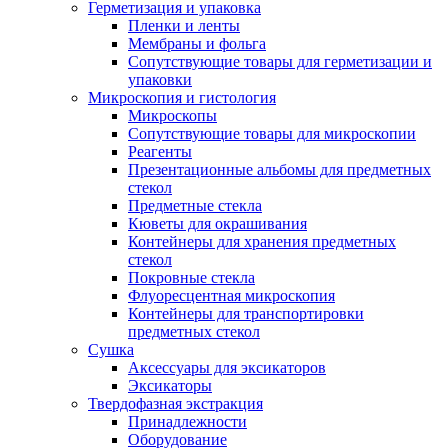
Герметизация и упаковка
Пленки и ленты
Мембраны и фольга
Сопутствующие товары для герметизации и
упаковки
Микроскопия и гистология
Микроскопы
Сопутствующие товары для микроскопии
Реагенты
Презентационные альбомы для предметных
стекол
Предметные стекла
Кюветы для окрашивания
Контейнеры для хранения предметных
стекол
Покровные стекла
Флуоресцентная микроскопия
Контейнеры для транспортировки
предметных стекол
Сушка
Аксессуары для эксикаторов
Эксикаторы
Твердофазная экстракция
Принадлежности
Оборудование