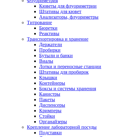
Флуориметрия
Кюветы для флуориметрии
Штативы для кювет
Анализаторы, флуориметры
Титрование
Бюретки
Реактивы
Транспортировка и хранение
Держатели
Пробирки
Бутыли и банки
Виалы
Лотки и переносные станции
Штативы для пробирок
Крышки
Контейнеры
Боксы и системы хранения
Канистры
Пакеты
Диспенсеры
Кримперы
Стойки
Органайзеры
Крепление лабораторной посуды
Подставки