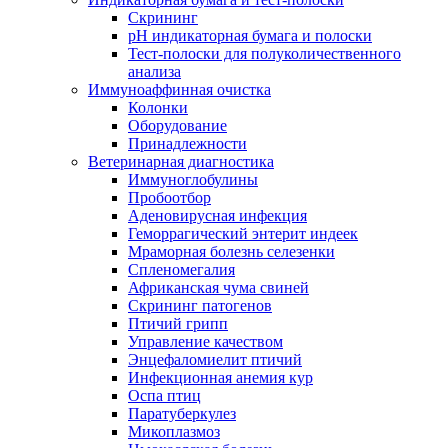
Скрининг
pH индикаторная бумага и полоски
Тест-полоски для полуколичественного
анализа
Иммуноаффинная очистка
Колонки
Оборудование
Принадлежности
Ветеринарная диагностика
Иммуноглобулины
Пробоотбор
Аденовирусная инфекция
Геморрагический энтерит индеек
Мраморная болезнь селезенки
Спленомегалия
Африканская чума свиней
Скрининг патогенов
Птичий грипп
Управление качеством
Энцефаломиелит птичий
Инфекционная анемия кур
Оспа птиц
Паратуберкулез
Микоплазмоз