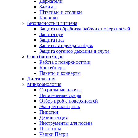
Держатели
Зажимы
Штативы и столики
Коврики
Безопасность и гигиена
Защита и обработка рабочих поверхностей
Защита рук
Защита глаз
Защитная одежда и обувь
Защита органов дыхания и слуха
Сбор биоотходов
Работа с поверхностями
Контейнеры
Пакеты и конверты
Дистилляция
Микробиология
Стерильные пакеты
Питательные среды
Отбор проб с поверхностей
Экспресс-контроль
Пипетки
Дезинфекция
Инструменты для посева
Пластины
Чашки Петри