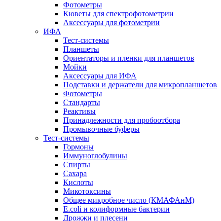
Фотометры
Кюветы для спектрофотометрии
Аксессуары для фотометрии
ИФА
Тест-системы
Планшеты
Ориентаторы и пленки для планшетов
Мойки
Аксессуары для ИФА
Подставки и держатели для микропланшетов
Фотометры
Стандарты
Реактивы
Принадлежности для пробоотбора
Промывочные буферы
Тест-системы
Гормоны
Иммуноглобулины
Спирты
Сахара
Кислоты
Микотоксины
Общее микробное число (КМАФАнМ)
E.coli и колиформные бактерии
Дрожжи и плесени