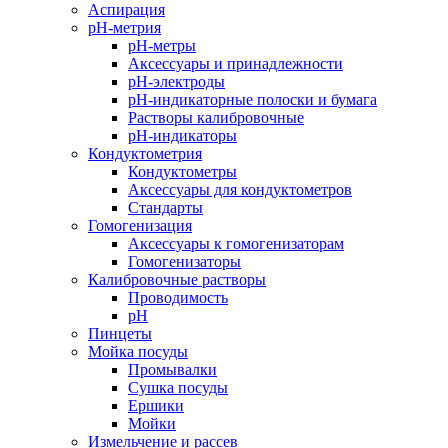
Аспирация
pH-метрия
pH-метры
Аксессуары и принадлежности
pH-электроды
pH-индикаторные полоски и бумага
Растворы калибровочные
pH-индикаторы
Кондуктометрия
Кондуктометры
Аксессуары для кондуктометров
Стандарты
Гомогенизация
Аксессуары к гомогенизаторам
Гомогенизаторы
Калибровочные растворы
Проводимость
pH
Пинцеты
Мойка посуды
Промывалки
Сушка посуды
Ершики
Мойки
Измельчение и рассев