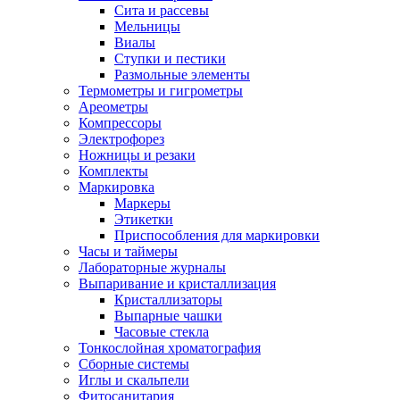
Сита и рассевы
Мельницы
Виалы
Ступки и пестики
Размольные элементы
Термометры и гигрометры
Ареометры
Компрессоры
Электрофорез
Ножницы и резаки
Комплекты
Маркировка
Маркеры
Этикетки
Приспособления для маркировки
Часы и таймеры
Лабораторные журналы
Выпаривание и кристаллизация
Кристаллизаторы
Выпарные чашки
Часовые стекла
Тонкослойная хроматография
Сборные системы
Иглы и скальпели
Фитосанитария