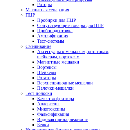
Роторы
Магнитная сепарация
ПЦР
Пробирки для ПЦР
Сопутствующие товары для ПЦР
Пробоподготовка
Амплификация
Тест-системы
Смешивание
Аксессуары к мешалкам, ротаторам,
шейкерам, вортексам
Магнитные мешалки
Вортексы
Шейкеры
Ротаторы
Верхнеприводные мешалки
Палочки-мешалки
Тест-полоски
Качество фритюра
Аллергены
Микотоксины
Фальсификация
Видовая принадлежность
Белки
Индикаторная бумага и тест-полоски