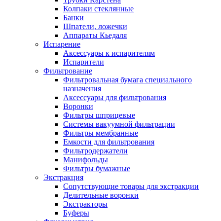
Колпаки стеклянные
Банки
Шпатели, ложечки
Аппараты Кьедаля
Испарение
Аксессуары к испарителям
Испарители
Фильтрование
Фильтровальная бумага специального
назначения
Аксессуары для фильтрования
Воронки
Фильтры шприцевые
Системы вакуумной фильтрации
Фильтры мембранные
Емкости для фильтрования
Фильтродержатели
Манифольды
Фильтры бумажные
Экстракция
Сопутствующие товары для экстракции
Делительные воронки
Экстракторы
Буферы