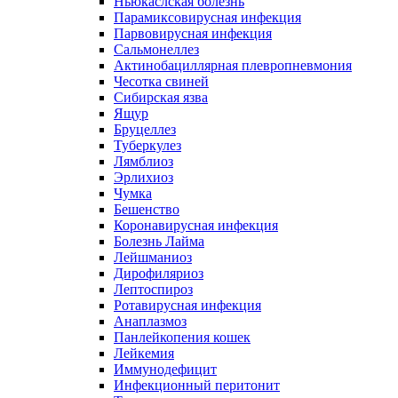
Ньюкаслская болезнь
Парамиксовирусная инфекция
Парвовирусная инфекция
Сальмонеллез
Актинобациллярная плевропневмония
Чесотка свиней
Сибирская язва
Ящур
Бруцеллез
Туберкулез
Лямблиоз
Эрлихиоз
Чумка
Бешенство
Коронавирусная инфекция
Болезнь Лайма
Лейшманиоз
Дирофиляриоз
Лептоспироз
Ротавирусная инфекция
Анаплазмоз
Панлейкопения кошек
Лейкемия
Иммунодефицит
Инфекционный перитонит