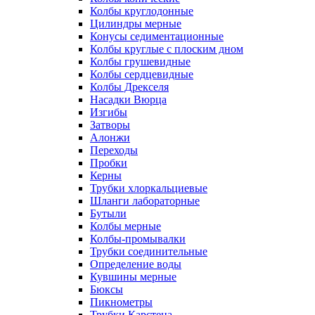
Колбы круглодонные
Цилиндры мерные
Конусы седиментационные
Колбы круглые с плоским дном
Колбы грушевидные
Колбы сердцевидные
Колбы Дрекселя
Насадки Вюрца
Изгибы
Затворы
Алонжи
Переходы
Пробки
Керны
Трубки хлоркальциевые
Шланги лабораторные
Бутыли
Колбы мерные
Колбы-промывалки
Трубки соединительные
Определение воды
Кувшины мерные
Бюксы
Пикнометры
Трубки Карстена