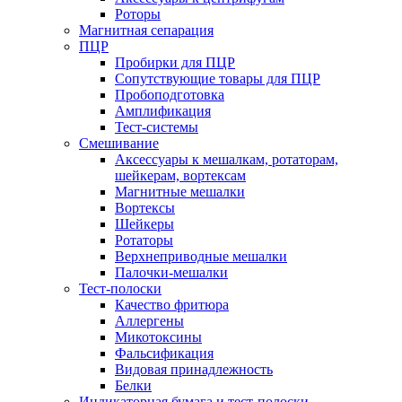
Роторы
Магнитная сепарация
ПЦР
Пробирки для ПЦР
Сопутствующие товары для ПЦР
Пробоподготовка
Амплификация
Тест-системы
Смешивание
Аксессуары к мешалкам, ротаторам,
шейкерам, вортексам
Магнитные мешалки
Вортексы
Шейкеры
Ротаторы
Верхнеприводные мешалки
Палочки-мешалки
Тест-полоски
Качество фритюра
Аллергены
Микотоксины
Фальсификация
Видовая принадлежность
Белки
Индикаторная бумага и тест-полоски