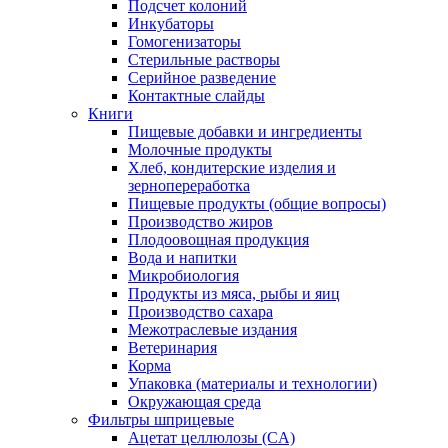
Подсчет колоний
Инкубаторы
Гомогенизаторы
Стерильные растворы
Серийное разведение
Контактные слайды
Книги
Пищевые добавки и ингредиенты
Молочные продукты
Хлеб, кондитерские изделия и
зернопереработка
Пищевые продукты (общие вопросы)
Производство жиров
Плодоовощная продукция
Вода и напитки
Микробиология
Продукты из мяса, рыбы и яиц
Производство сахара
Межотраслевые издания
Ветеринария
Корма
Упаковка (материалы и технологии)
Окружающая среда
Фильтры шприцевые
Ацетат целлюлозы (CA)