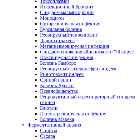
Токсоплазмоз
Инфекционный бронхит
Синдром мальабсорбции
Моноцитоз
Ортореовирусная инфекция
Бурсальная болезнь
Реовирусный теносиновит
Ларинготрахеит
Метапневмовирусная инфекция
Синдром снижения яйценоскости '76 вирус
Поксвирусная инфекция
Болезнь Гамборо
Реовирусный энтеронефрит индеек
Ринотрахеит индеек
Свиной грипп
Болезнь Ауески
Псевдобешенство
Репродуктивный и респираторный синдром
свиней
Блютанг
Птичья реовирусная инфекция
Болезнь Марека
Ферментативный анализ
Спирты
Сахара