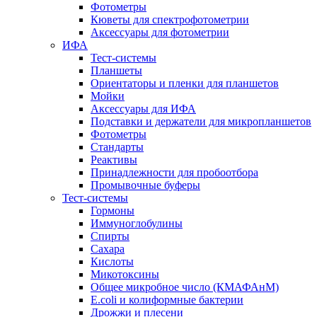
Фотометры
Кюветы для спектрофотометрии
Аксессуары для фотометрии
ИФА
Тест-системы
Планшеты
Ориентаторы и пленки для планшетов
Мойки
Аксессуары для ИФА
Подставки и держатели для микропланшетов
Фотометры
Стандарты
Реактивы
Принадлежности для пробоотбора
Промывочные буферы
Тест-системы
Гормоны
Иммуноглобулины
Спирты
Сахара
Кислоты
Микотоксины
Общее микробное число (КМАФАнМ)
E.coli и колиформные бактерии
Дрожжи и плесени