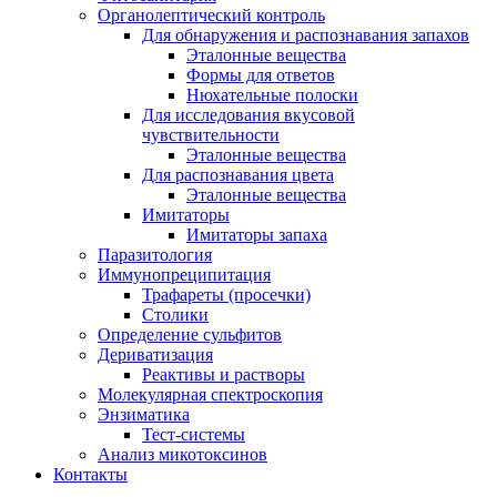
Органолептический контроль
Для обнаружения и распознавания запахов
Эталонные вещества
Формы для ответов
Нюхательные полоски
Для исследования вкусовой
чувствительности
Эталонные вещества
Для распознавания цвета
Эталонные вещества
Имитаторы
Имитаторы запаха
Паразитология
Иммунопреципитация
Трафареты (просечки)
Столики
Определение сульфитов
Дериватизация
Реактивы и растворы
Молекулярная спектроскопия
Энзиматика
Тест-системы
Анализ микотоксинов
Контакты