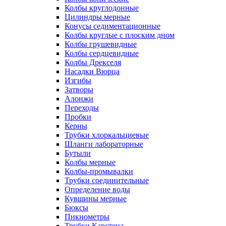
Колбы круглодонные
Цилиндры мерные
Конусы седиментационные
Колбы круглые с плоским дном
Колбы грушевидные
Колбы сердцевидные
Колбы Дрекселя
Насадки Вюрца
Изгибы
Затворы
Алонжи
Переходы
Пробки
Керны
Трубки хлоркальциевые
Шланги лабораторные
Бутыли
Колбы мерные
Колбы-промывалки
Трубки соединительные
Определение воды
Кувшины мерные
Бюксы
Пикнометры
Трубки Карстена