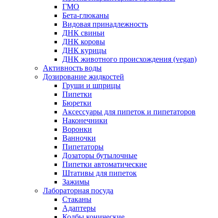
ГМО
Бета-глюканы
Видовая принадлежность
ДНК свиньи
ДНК коровы
ДНК курицы
ДНК животного происхождения (vegan)
Активность воды
Дозирование жидкостей
Груши и шприцы
Пипетки
Бюретки
Аксессуары для пипеток и пипетаторов
Наконечники
Воронки
Ванночки
Пипетаторы
Дозаторы бутылочные
Пипетки автоматические
Штативы для пипеток
Зажимы
Лабораторная посуда
Стаканы
Адаптеры
Колбы конические