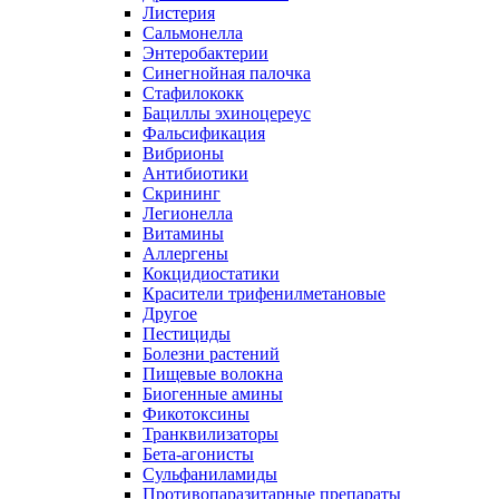
Листерия
Сальмонелла
Энтеробактерии
Синегнойная палочка
Стафилококк
Бациллы эхиноцереус
Фальсификация
Вибрионы
Антибиотики
Скрининг
Легионелла
Витамины
Аллергены
Кокцидиостатики
Красители трифенилметановые
Другое
Пестициды
Болезни растений
Пищевые волокна
Биогенные амины
Фикотоксины
Транквилизаторы
Бета-агонисты
Сульфаниламиды
Противопаразитарные препараты