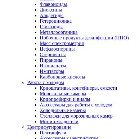
Флавоноиды
Диоксины
Альдегиды
Гетероциклика
Гликозиды
Металлоорганика
Побочные продукты дезинфекции (ППО)
Масс-спектрометрия
Цефалоспорины
Стерилянты
Пираноны
Изоцианаты
Имитаторы
Карбоновые кислоты
Работа с холодом
Криоштативы, контейнеры, емкости
Морозильные камеры
Криопробирки и виалы
Аксессуары для работы с холодом
Холодильные камеры
Стеллажи для морозильных камер
Мини-охладители
Центрифугирование
Центрифуги
Аксессуары к центрифугам