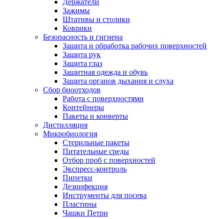
Держатели
Зажимы
Штативы и столики
Коврики
Безопасность и гигиена
Защита и обработка рабочих поверхностей
Защита рук
Защита глаз
Защитная одежда и обувь
Защита органов дыхания и слуха
Сбор биоотходов
Работа с поверхностями
Контейнеры
Пакеты и конверты
Дистилляция
Микробиология
Стерильные пакеты
Питательные среды
Отбор проб с поверхностей
Экспресс-контроль
Пипетки
Дезинфекция
Инструменты для посева
Пластины
Чашки Петри