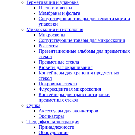
Герметизация и упаковка
Пленки и ленты
Мембраны и фольга
Сопутствующие товары для герметизации и
упаковки
Микроскопия и гистология
Микроскопы
Сопутствующие товары для микроскопии
Реагенты
Презентационные альбомы для предметных
стекол
Предметные стекла
Кюветы для окрашивания
Контейнеры для хранения предметных
стекол
Покровные стекла
Флуоресцентная микроскопия
Контейнеры для транспортировки
предметных стекол
Сушка
Аксессуары для эксикаторов
Эксикаторы
Твердофазная экстракция
Принадлежности
Оборудование