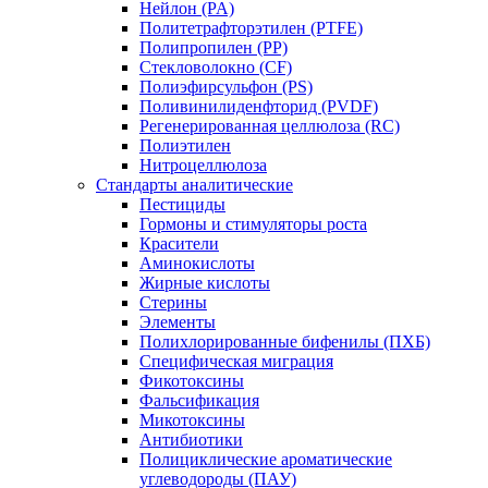
Нейлон (PA)
Политетрафторэтилен (PTFE)
Полипропилен (PP)
Стекловолокно (CF)
Полиэфирсульфон (PS)
Поливинилиденфторид (PVDF)
Регенерированная целлюлоза (RC)
Полиэтилен
Нитроцеллюлоза
Стандарты аналитические
Пестициды
Гормоны и стимуляторы роста
Красители
Аминокислоты
Жирные кислоты
Стерины
Элементы
Полихлорированные бифенилы (ПХБ)
Специфическая миграция
Фикотоксины
Фальсификация
Микотоксины
Антибиотики
Полициклические ароматические
углеводороды (ПАУ)