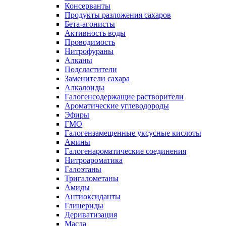
Консерванты
Продукты разложения сахаров
Бета-агонисты
Активность воды
Проводимость
Нитрофураны
Алканы
Подсластители
Заменители сахара
Алкалоиды
Галогенсодержащие растворители
Ароматические углеводороды
Эфиры
ГМО
Галогензамещенные уксусные кислоты
Амины
Галогенароматические соединения
Нитроароматика
Галоэтаны
Тригалометаны
Амиды
Антиоксиданты
Глицериды
Дериватизация
Масла