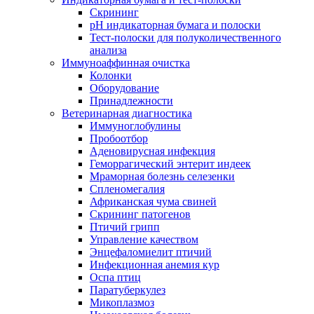
Скрининг
pH индикаторная бумага и полоски
Тест-полоски для полуколичественного
анализа
Иммуноаффинная очистка
Колонки
Оборудование
Принадлежности
Ветеринарная диагностика
Иммуноглобулины
Пробоотбор
Аденовирусная инфекция
Геморрагический энтерит индеек
Мраморная болезнь селезенки
Спленомегалия
Африканская чума свиней
Скрининг патогенов
Птичий грипп
Управление качеством
Энцефаломиелит птичий
Инфекционная анемия кур
Оспа птиц
Паратуберкулез
Микоплазмоз