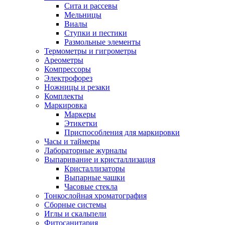
Сита и рассевы
Мельницы
Виалы
Ступки и пестики
Размольные элементы
Термометры и гигрометры
Ареометры
Компрессоры
Электрофорез
Ножницы и резаки
Комплекты
Маркировка
Маркеры
Этикетки
Приспособления для маркировки
Часы и таймеры
Лабораторные журналы
Выпаривание и кристаллизация
Кристаллизаторы
Выпарные чашки
Часовые стекла
Тонкослойная хроматография
Сборные системы
Иглы и скальпели
Фитосанитария