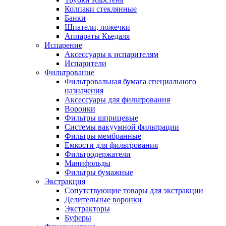
Колпаки стеклянные
Банки
Шпатели, ложечки
Аппараты Кьедаля
Испарение
Аксессуары к испарителям
Испарители
Фильтрование
Фильтровальная бумага специального
назначения
Аксессуары для фильтрования
Воронки
Фильтры шприцевые
Системы вакуумной фильтрации
Фильтры мембранные
Емкости для фильтрования
Фильтродержатели
Манифольды
Фильтры бумажные
Экстракция
Сопутствующие товары для экстракции
Делительные воронки
Экстракторы
Буферы