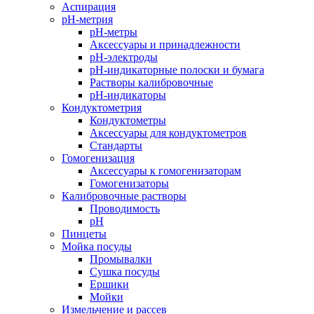
Аспирация
pH-метрия
pH-метры
Аксессуары и принадлежности
pH-электроды
pH-индикаторные полоски и бумага
Растворы калибровочные
pH-индикаторы
Кондуктометрия
Кондуктометры
Аксессуары для кондуктометров
Стандарты
Гомогенизация
Аксессуары к гомогенизаторам
Гомогенизаторы
Калибровочные растворы
Проводимость
pH
Пинцеты
Мойка посуды
Промывалки
Сушка посуды
Ершики
Мойки
Измельчение и рассев