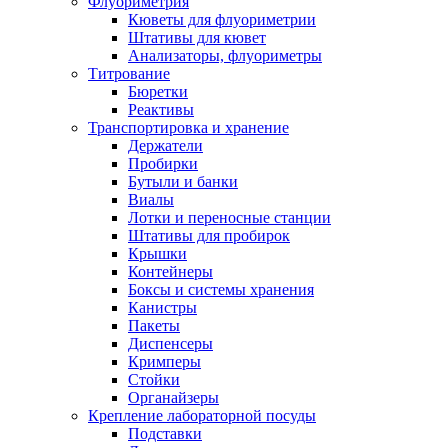
Флуориметрия
Кюветы для флуориметрии
Штативы для кювет
Анализаторы, флуориметры
Титрование
Бюретки
Реактивы
Транспортировка и хранение
Держатели
Пробирки
Бутыли и банки
Виалы
Лотки и переносные станции
Штативы для пробирок
Крышки
Контейнеры
Боксы и системы хранения
Канистры
Пакеты
Диспенсеры
Кримперы
Стойки
Органайзеры
Крепление лабораторной посуды
Подставки