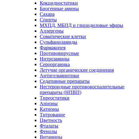
Кокцидиостатики
Биогенные амины
Сахара
Спирты
МХПД, МБПД и глицидиловые эфиры
Аллергены
Соматические клетки
Сульфаниламиды
Фармакопея
Противовирусные
Нитрозамины
Сероорганика
Летучие органические соединения
Антигельминтики
Седативные препараты
Нестероидные противовоспалительные
препараты (НПВП)
Тиреостатики
Анионы
Катионы
Титрование
Цветность
Фталаты
Фенолы
Витамины