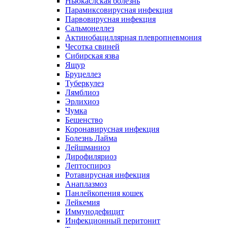
Ньюкаслская болезнь
Парамиксовирусная инфекция
Парвовирусная инфекция
Сальмонеллез
Актинобациллярная плевропневмония
Чесотка свиней
Сибирская язва
Ящур
Бруцеллез
Туберкулез
Лямблиоз
Эрлихиоз
Чумка
Бешенство
Коронавирусная инфекция
Болезнь Лайма
Лейшманиоз
Дирофиляриоз
Лептоспироз
Ротавирусная инфекция
Анаплазмоз
Панлейкопения кошек
Лейкемия
Иммунодефицит
Инфекционный перитонит