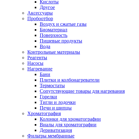
Кислоты
Другое
Аксессуары
Пробоотбор
Воздух и сжатые газы
Биоматериал
Поверхность
Пищевые продукты
Вода
Контрольные материалы
Реагенты
Насосы
Нагревание
Бани
Плитки и колбонагреватели
Термостаты
Сопутствующие товары для нагревания
Горелки
Тигли и лодочки
Печи и щипцы
Хроматография
Колонки для хроматографии
Виалы для хроматографии
Дериватизация
Фильтры мембранные