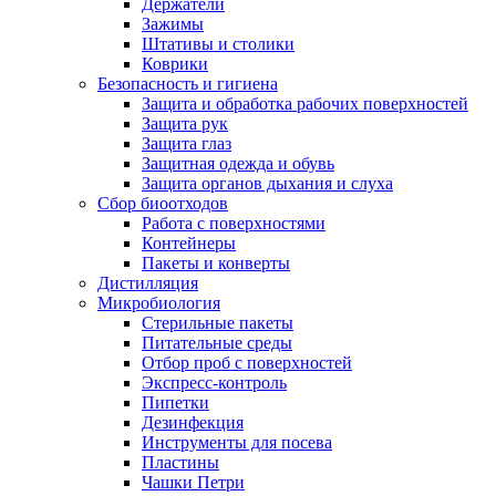
Держатели
Зажимы
Штативы и столики
Коврики
Безопасность и гигиена
Защита и обработка рабочих поверхностей
Защита рук
Защита глаз
Защитная одежда и обувь
Защита органов дыхания и слуха
Сбор биоотходов
Работа с поверхностями
Контейнеры
Пакеты и конверты
Дистилляция
Микробиология
Стерильные пакеты
Питательные среды
Отбор проб с поверхностей
Экспресс-контроль
Пипетки
Дезинфекция
Инструменты для посева
Пластины
Чашки Петри