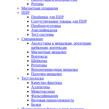
Роторы
Магнитная сепарация
ПЦР
Пробирки для ПЦР
Сопутствующие товары для ПЦР
Пробоподготовка
Амплификация
Тест-системы
Смешивание
Аксессуары к мешалкам, ротаторам,
шейкерам, вортексам
Магнитные мешалки
Вортексы
Шейкеры
Ротаторы
Верхнеприводные мешалки
Палочки-мешалки
Тест-полоски
Качество фритюра
Аллергены
Микотоксины
Фальсификация
Видовая принадлежность
Белки
Индикаторная бумага и тест-полоски