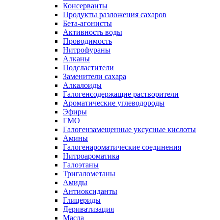
Консерванты
Продукты разложения сахаров
Бета-агонисты
Активность воды
Проводимость
Нитрофураны
Алканы
Подсластители
Заменители сахара
Алкалоиды
Галогенсодержащие растворители
Ароматические углеводороды
Эфиры
ГМО
Галогензамещенные уксусные кислоты
Амины
Галогенароматические соединения
Нитроароматика
Галоэтаны
Тригалометаны
Амиды
Антиоксиданты
Глицериды
Дериватизация
Масла