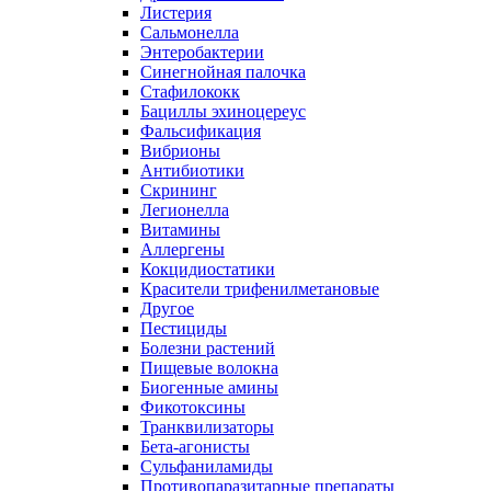
Листерия
Сальмонелла
Энтеробактерии
Синегнойная палочка
Стафилококк
Бациллы эхиноцереус
Фальсификация
Вибрионы
Антибиотики
Скрининг
Легионелла
Витамины
Аллергены
Кокцидиостатики
Красители трифенилметановые
Другое
Пестициды
Болезни растений
Пищевые волокна
Биогенные амины
Фикотоксины
Транквилизаторы
Бета-агонисты
Сульфаниламиды
Противопаразитарные препараты