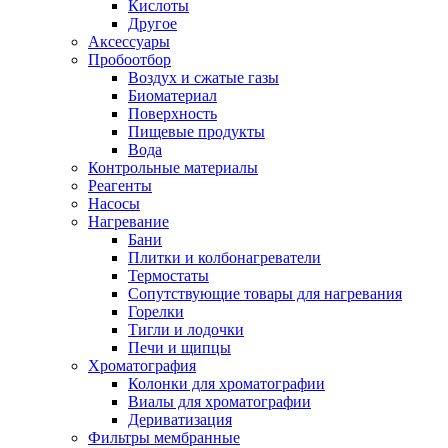
Кислоты
Другое
Аксессуары
Пробоотбор
Воздух и сжатые газы
Биоматериал
Поверхность
Пищевые продукты
Вода
Контрольные материалы
Реагенты
Насосы
Нагревание
Бани
Плитки и колбонагреватели
Термостаты
Сопутствующие товары для нагревания
Горелки
Тигли и лодочки
Печи и щипцы
Хроматография
Колонки для хроматографии
Виалы для хроматографии
Дериватизация
Фильтры мембранные