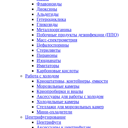
Флавоноиды
Диоксины
Альдегиды
Гетероциклика
Гликозиды
Металлоорганика
Побочные продукты дезинфекции (ППО)
Масс-спектрометрия
Цефалоспорины
Стерилянты
Пираноны
Изоцианаты
Имитаторы
Карбоновые кислоты
Работа с холодом
Криоштативы, контейнеры, емкости
Морозильные камеры
Криопробирки и виалы
Аксессуары для работы с холодом
Холодильные камеры
Стеллажи для морозильных камер
Мини-охладители
Центрифугирование
Центрифуги
Аксессуары к центрифугам