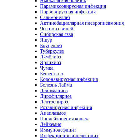
Ньюкаслская болезнь
Парамиксовирусная инфекция
Парвовирусная инфекция
Сальмонеллез
Актинобациллярная плевропневмония
Чесотка свиней
Сибирская язва
Ящур
Бруцеллез
Туберкулез
Лямблиоз
Эрлихиоз
Чумка
Бешенство
Коронавирусная инфекция
Болезнь Лайма
Лейшманиоз
Дирофиляриоз
Лептоспироз
Ротавирусная инфекция
Анаплазмоз
Панлейкопения кошек
Лейкемия
Иммунодефицит
Инфекционный перитонит