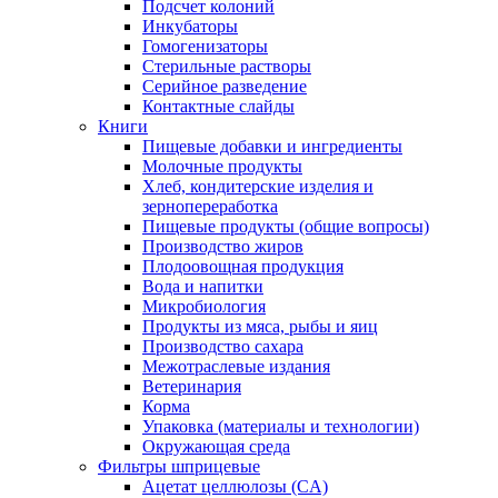
Подсчет колоний
Инкубаторы
Гомогенизаторы
Стерильные растворы
Серийное разведение
Контактные слайды
Книги
Пищевые добавки и ингредиенты
Молочные продукты
Хлеб, кондитерские изделия и
зернопереработка
Пищевые продукты (общие вопросы)
Производство жиров
Плодоовощная продукция
Вода и напитки
Микробиология
Продукты из мяса, рыбы и яиц
Производство сахара
Межотраслевые издания
Ветеринария
Корма
Упаковка (материалы и технологии)
Окружающая среда
Фильтры шприцевые
Ацетат целлюлозы (CA)