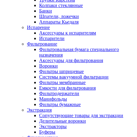
Колпаки стеклянные
Банки
Шпатели, ложечки
Аппараты Кьедаля
Испарение
Аксессуары к испарителям
Испарители
Фильтрование
Фильтровальная бумага специального
назначения
Аксессуары для фильтрования
Воронки
Фильтры шприцевые
Системы вакуумной фильтрации
Фильтры мембранные
Емкости для фильтрования
Фильтродержатели
Манифольды
Фильтры бумажные
Экстракция
Сопутствующие товары для экстракции
Делительные воронки
Экстракторы
Буферы