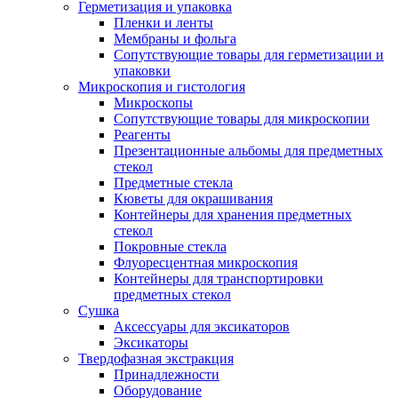
Герметизация и упаковка
Пленки и ленты
Мембраны и фольга
Сопутствующие товары для герметизации и
упаковки
Микроскопия и гистология
Микроскопы
Сопутствующие товары для микроскопии
Реагенты
Презентационные альбомы для предметных
стекол
Предметные стекла
Кюветы для окрашивания
Контейнеры для хранения предметных
стекол
Покровные стекла
Флуоресцентная микроскопия
Контейнеры для транспортировки
предметных стекол
Сушка
Аксессуары для эксикаторов
Эксикаторы
Твердофазная экстракция
Принадлежности
Оборудование