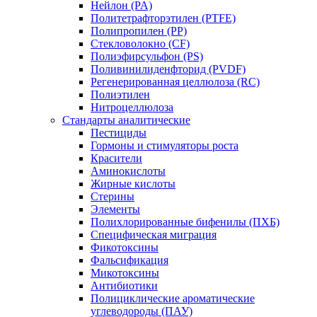
Нейлон (PA)
Политетрафторэтилен (PTFE)
Полипропилен (PP)
Стекловолокно (CF)
Полиэфирсульфон (PS)
Поливинилиденфторид (PVDF)
Регенерированная целлюлоза (RC)
Полиэтилен
Нитроцеллюлоза
Стандарты аналитические
Пестициды
Гормоны и стимуляторы роста
Красители
Аминокислоты
Жирные кислоты
Стерины
Элементы
Полихлорированные бифенилы (ПХБ)
Специфическая миграция
Фикотоксины
Фальсификация
Микотоксины
Антибиотики
Полициклические ароматические
углеводороды (ПАУ)