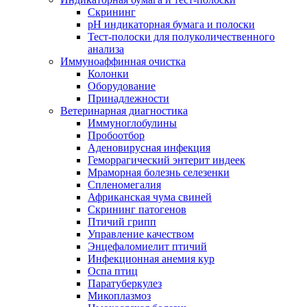
Скрининг
pH индикаторная бумага и полоски
Тест-полоски для полуколичественного
анализа
Иммуноаффинная очистка
Колонки
Оборудование
Принадлежности
Ветеринарная диагностика
Иммуноглобулины
Пробоотбор
Аденовирусная инфекция
Геморрагический энтерит индеек
Мраморная болезнь селезенки
Спленомегалия
Африканская чума свиней
Скрининг патогенов
Птичий грипп
Управление качеством
Энцефаломиелит птичий
Инфекционная анемия кур
Оспа птиц
Паратуберкулез
Микоплазмоз