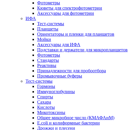
Фотометры
Кюветы для спектрофотометрии
Аксессуары для фотометрии
ИФА
Тест-системы
Планшеты
Ориентаторы и пленки для планшетов
Мойки
Аксессуары для ИФА
Подставки и держатели для микропланшетов
Фотометры
Стандарты
Реактивы
Принадлежности для пробоотбора
Промывочные буферы
Тест-системы
Гормоны
Иммуноглобулины
Спирты
Сахара
Кислоты
Микотоксины
Общее микробное число (КМАФАнМ)
E.coli и колиформные бактерии
Дрожжи и плесени