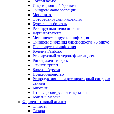
Токсоплазмоз
Инфекционный бронхит
Синдром мальабсорбции
Моноцитоз
Ортореовирусная инфекция
Бурсальная болезнь
Реовирусный теносиновит
Ларинготрахеит
Метапневмовирусная инфекция
Синдром снижения яйценоскости '76 вирус
Поксвирусная инфекция
Болезнь Гамборо
Реовирусный энтеронефрит индеек
Ринотрахеит индеек
Свиной грипп
Болезнь Ауески
Псевдобешенство
Репродуктивный и респираторный синдром
свиней
Блютанг
Птичья реовирусная инфекция
Болезнь Марека
Ферментативный анализ
Спирты
Сахара