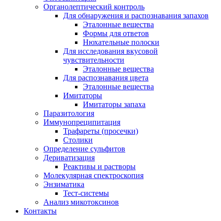
Органолептический контроль
Для обнаружения и распознавания запахов
Эталонные вещества
Формы для ответов
Нюхательные полоски
Для исследования вкусовой
чувствительности
Эталонные вещества
Для распознавания цвета
Эталонные вещества
Имитаторы
Имитаторы запаха
Паразитология
Иммунопреципитация
Трафареты (просечки)
Столики
Определение сульфитов
Дериватизация
Реактивы и растворы
Молекулярная спектроскопия
Энзиматика
Тест-системы
Анализ микотоксинов
Контакты