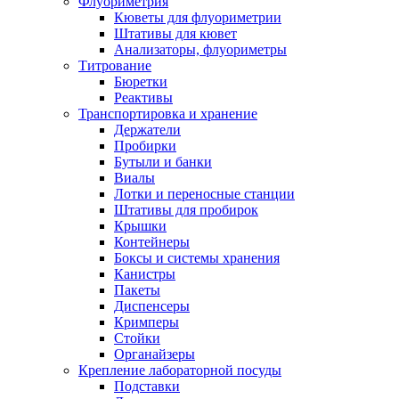
Флуориметрия
Кюветы для флуориметрии
Штативы для кювет
Анализаторы, флуориметры
Титрование
Бюретки
Реактивы
Транспортировка и хранение
Держатели
Пробирки
Бутыли и банки
Виалы
Лотки и переносные станции
Штативы для пробирок
Крышки
Контейнеры
Боксы и системы хранения
Канистры
Пакеты
Диспенсеры
Кримперы
Стойки
Органайзеры
Крепление лабораторной посуды
Подставки