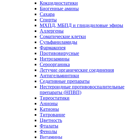
Кокцидиостатики
Биогенные амины
Сахара
Спирты
МХПД, МБПД и глицидиловые эфиры
Аллергены
Соматические клетки
Сульфаниламиды
Фармакопея
Противовирусные
Нитрозамины
Сероорганика
Летучие органические соединения
Антигельминтики
Седативные препараты
Нестероидные противовоспалительные
препараты (НПВП)
Тиреостатики
Анионы
Катионы
Титрование
Цветность
Фталаты
Фенолы
Витамины