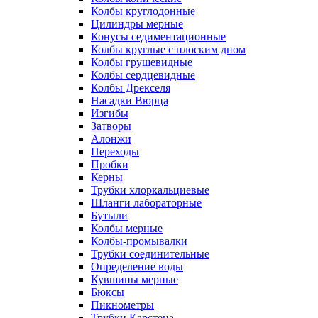
Колбы круглодонные
Цилиндры мерные
Конусы седиментационные
Колбы круглые с плоским дном
Колбы грушевидные
Колбы сердцевидные
Колбы Дрекселя
Насадки Вюрца
Изгибы
Затворы
Алонжи
Переходы
Пробки
Керны
Трубки хлоркальциевые
Шланги лабораторные
Бутыли
Колбы мерные
Колбы-промывалки
Трубки соединительные
Определение воды
Кувшины мерные
Бюксы
Пикнометры
Трубки Карстена