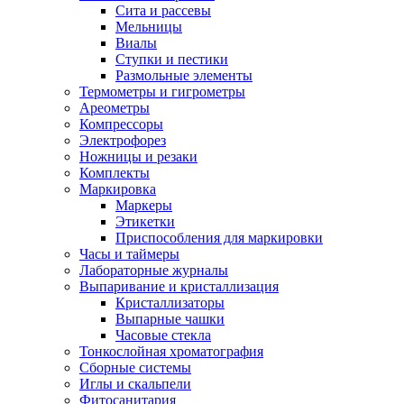
Сита и рассевы
Мельницы
Виалы
Ступки и пестики
Размольные элементы
Термометры и гигрометры
Ареометры
Компрессоры
Электрофорез
Ножницы и резаки
Комплекты
Маркировка
Маркеры
Этикетки
Приспособления для маркировки
Часы и таймеры
Лабораторные журналы
Выпаривание и кристаллизация
Кристаллизаторы
Выпарные чашки
Часовые стекла
Тонкослойная хроматография
Сборные системы
Иглы и скальпели
Фитосанитария