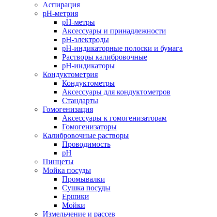
Аспирация
pH-метрия
pH-метры
Аксессуары и принадлежности
pH-электроды
pH-индикаторные полоски и бумага
Растворы калибровочные
pH-индикаторы
Кондуктометрия
Кондуктометры
Аксессуары для кондуктометров
Стандарты
Гомогенизация
Аксессуары к гомогенизаторам
Гомогенизаторы
Калибровочные растворы
Проводимость
pH
Пинцеты
Мойка посуды
Промывалки
Сушка посуды
Ершики
Мойки
Измельчение и рассев