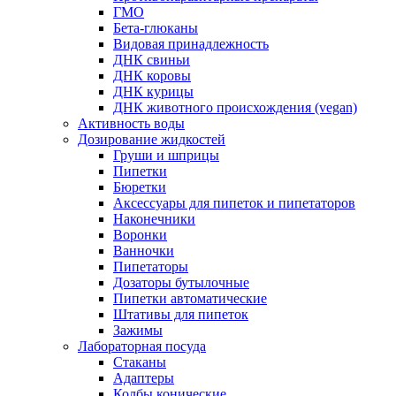
ГМО
Бета-глюканы
Видовая принадлежность
ДНК свиньи
ДНК коровы
ДНК курицы
ДНК животного происхождения (vegan)
Активность воды
Дозирование жидкостей
Груши и шприцы
Пипетки
Бюретки
Аксессуары для пипеток и пипетаторов
Наконечники
Воронки
Ванночки
Пипетаторы
Дозаторы бутылочные
Пипетки автоматические
Штативы для пипеток
Зажимы
Лабораторная посуда
Стаканы
Адаптеры
Колбы конические