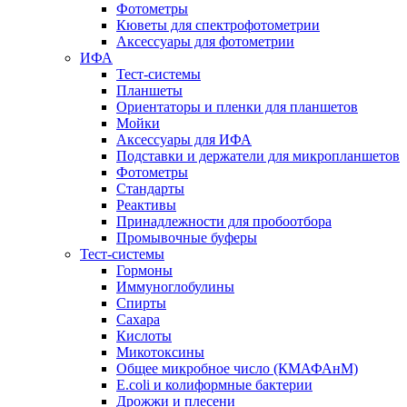
Фотометры
Кюветы для спектрофотометрии
Аксессуары для фотометрии
ИФА
Тест-системы
Планшеты
Ориентаторы и пленки для планшетов
Мойки
Аксессуары для ИФА
Подставки и держатели для микропланшетов
Фотометры
Стандарты
Реактивы
Принадлежности для пробоотбора
Промывочные буферы
Тест-системы
Гормоны
Иммуноглобулины
Спирты
Сахара
Кислоты
Микотоксины
Общее микробное число (КМАФАнМ)
E.coli и колиформные бактерии
Дрожжи и плесени