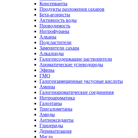
Консерванты
Продукты разложения сахаров
Бета-агонисты
Активность воды
Проводимость
Нитрофураны
Алканы
Подсластители
Заменители сахара
Алкалоиды
Галогенсодержащие растворители
Ароматические углеводороды
Эфиры
ГМО
Галогензамещенные уксусные кислоты
Амины
Галогенароматические соединения
Нитроароматика
Галоэтаны
Тригалометаны
Амиды
Антиоксиданты
Глицериды
Дериватизация
Масла