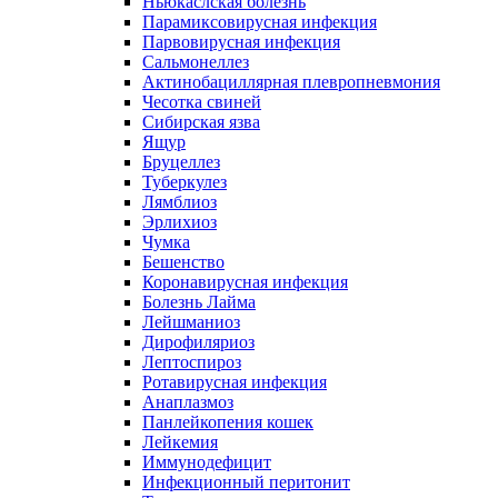
Ньюкаслская болезнь
Парамиксовирусная инфекция
Парвовирусная инфекция
Сальмонеллез
Актинобациллярная плевропневмония
Чесотка свиней
Сибирская язва
Ящур
Бруцеллез
Туберкулез
Лямблиоз
Эрлихиоз
Чумка
Бешенство
Коронавирусная инфекция
Болезнь Лайма
Лейшманиоз
Дирофиляриоз
Лептоспироз
Ротавирусная инфекция
Анаплазмоз
Панлейкопения кошек
Лейкемия
Иммунодефицит
Инфекционный перитонит