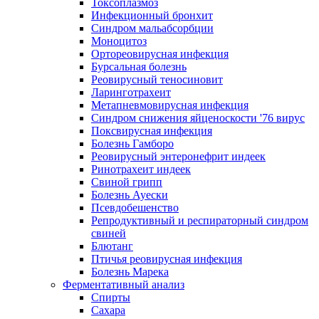
Токсоплазмоз
Инфекционный бронхит
Синдром мальабсорбции
Моноцитоз
Ортореовирусная инфекция
Бурсальная болезнь
Реовирусный теносиновит
Ларинготрахеит
Метапневмовирусная инфекция
Синдром снижения яйценоскости '76 вирус
Поксвирусная инфекция
Болезнь Гамборо
Реовирусный энтеронефрит индеек
Ринотрахеит индеек
Свиной грипп
Болезнь Ауески
Псевдобешенство
Репродуктивный и респираторный синдром
свиней
Блютанг
Птичья реовирусная инфекция
Болезнь Марека
Ферментативный анализ
Спирты
Сахара