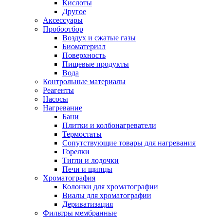
Кислоты
Другое
Аксессуары
Пробоотбор
Воздух и сжатые газы
Биоматериал
Поверхность
Пищевые продукты
Вода
Контрольные материалы
Реагенты
Насосы
Нагревание
Бани
Плитки и колбонагреватели
Термостаты
Сопутствующие товары для нагревания
Горелки
Тигли и лодочки
Печи и щипцы
Хроматография
Колонки для хроматографии
Виалы для хроматографии
Дериватизация
Фильтры мембранные