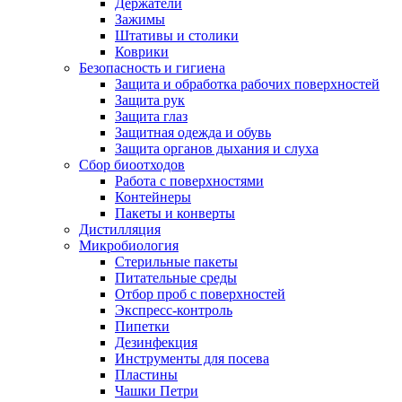
Держатели
Зажимы
Штативы и столики
Коврики
Безопасность и гигиена
Защита и обработка рабочих поверхностей
Защита рук
Защита глаз
Защитная одежда и обувь
Защита органов дыхания и слуха
Сбор биоотходов
Работа с поверхностями
Контейнеры
Пакеты и конверты
Дистилляция
Микробиология
Стерильные пакеты
Питательные среды
Отбор проб с поверхностей
Экспресс-контроль
Пипетки
Дезинфекция
Инструменты для посева
Пластины
Чашки Петри