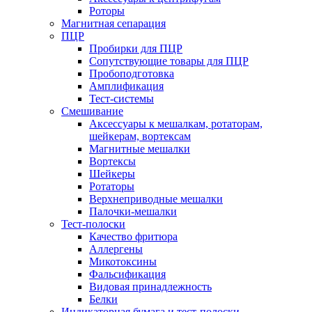
Роторы
Магнитная сепарация
ПЦР
Пробирки для ПЦР
Сопутствующие товары для ПЦР
Пробоподготовка
Амплификация
Тест-системы
Смешивание
Аксессуары к мешалкам, ротаторам,
шейкерам, вортексам
Магнитные мешалки
Вортексы
Шейкеры
Ротаторы
Верхнеприводные мешалки
Палочки-мешалки
Тест-полоски
Качество фритюра
Аллергены
Микотоксины
Фальсификация
Видовая принадлежность
Белки
Индикаторная бумага и тест-полоски