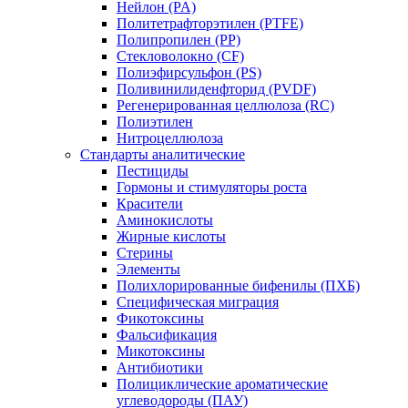
Нейлон (PA)
Политетрафторэтилен (PTFE)
Полипропилен (PP)
Стекловолокно (CF)
Полиэфирсульфон (PS)
Поливинилиденфторид (PVDF)
Регенерированная целлюлоза (RC)
Полиэтилен
Нитроцеллюлоза
Стандарты аналитические
Пестициды
Гормоны и стимуляторы роста
Красители
Аминокислоты
Жирные кислоты
Стерины
Элементы
Полихлорированные бифенилы (ПХБ)
Специфическая миграция
Фикотоксины
Фальсификация
Микотоксины
Антибиотики
Полициклические ароматические
углеводороды (ПАУ)