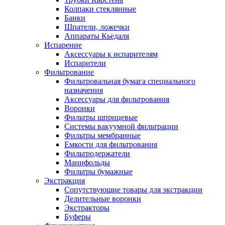
Колпаки стеклянные
Банки
Шпатели, ложечки
Аппараты Кьедаля
Испарение
Аксессуары к испарителям
Испарители
Фильтрование
Фильтровальная бумага специального
назначения
Аксессуары для фильтрования
Воронки
Фильтры шприцевые
Системы вакуумной фильтрации
Фильтры мембранные
Емкости для фильтрования
Фильтродержатели
Манифольды
Фильтры бумажные
Экстракция
Сопутствующие товары для экстракции
Делительные воронки
Экстракторы
Буферы