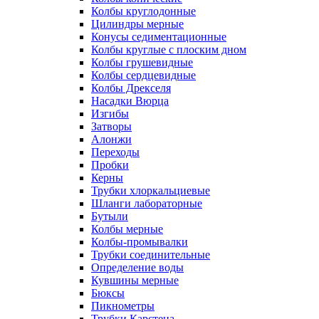
Колбы круглодонные
Цилиндры мерные
Конусы седиментационные
Колбы круглые с плоским дном
Колбы грушевидные
Колбы сердцевидные
Колбы Дрекселя
Насадки Вюрца
Изгибы
Затворы
Алонжи
Переходы
Пробки
Керны
Трубки хлоркальциевые
Шланги лабораторные
Бутыли
Колбы мерные
Колбы-промывалки
Трубки соединительные
Определение воды
Кувшины мерные
Бюксы
Пикнометры
Трубки Карстена