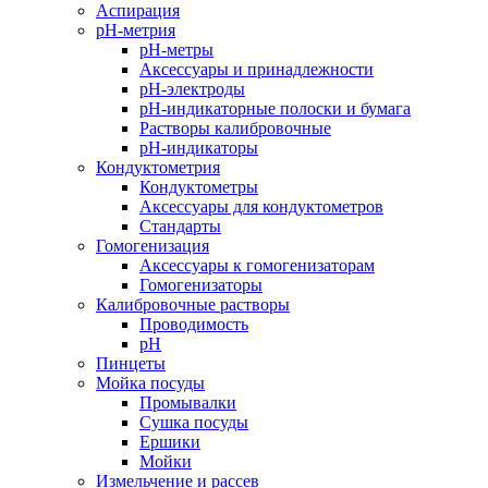
Аспирация
pH-метрия
pH-метры
Аксессуары и принадлежности
pH-электроды
pH-индикаторные полоски и бумага
Растворы калибровочные
pH-индикаторы
Кондуктометрия
Кондуктометры
Аксессуары для кондуктометров
Стандарты
Гомогенизация
Аксессуары к гомогенизаторам
Гомогенизаторы
Калибровочные растворы
Проводимость
pH
Пинцеты
Мойка посуды
Промывалки
Сушка посуды
Ершики
Мойки
Измельчение и рассев