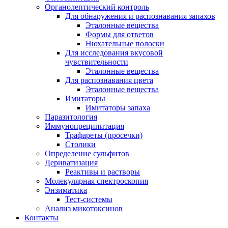
Органолептический контроль
Для обнаружения и распознавания запахов
Эталонные вещества
Формы для ответов
Нюхательные полоски
Для исследования вкусовой
чувствительности
Эталонные вещества
Для распознавания цвета
Эталонные вещества
Имитаторы
Имитаторы запаха
Паразитология
Иммунопреципитация
Трафареты (просечки)
Столики
Определение сульфитов
Дериватизация
Реактивы и растворы
Молекулярная спектроскопия
Энзиматика
Тест-системы
Анализ микотоксинов
Контакты