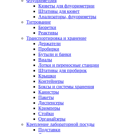
Флуориметрия
Кюветы для флуориметрии
Штативы для кювет
Анализаторы, флуориметры
Титрование
Бюретки
Реактивы
Транспортировка и хранение
Держатели
Пробирки
Бутыли и банки
Виалы
Лотки и переносные станции
Штативы для пробирок
Крышки
Контейнеры
Боксы и системы хранения
Канистры
Пакеты
Диспенсеры
Кримперы
Стойки
Органайзеры
Крепление лабораторной посуды
Подставки