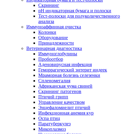
Скрининг
pH индикаторная бумага и полоски
Тест-полоски для полуколичественного
анализа
Иммуноаффинная очистка
Колонки
Оборудование
Принадлежности
Ветеринарная диагностика
Иммуноглобулины
Пробоотбор
Аденовирусная инфекция
Геморрагический энтерит индеек
Мраморная болезнь селезенки
Спленомегалия
Африканская чума свиней
Скрининг патогенов
Птичий грипп
Управление качеством
Энцефаломиелит птичий
Инфекционная анемия кур
Оспа птиц
Паратуберкулез
Микоплазмоз