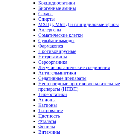
Кокцидиостатики
Биогенные амины
Сахара
Спирты
МХПД, МБПД и глицидиловые эфиры
Аллергены
Соматические клетки
Сульфаниламиды
Фармакопея
Противовирусные
Нитрозамины
Сероорганика
Летучие органические соединения
Антигельминтики
Седативные препараты
Нестероидные противовоспалительные
препараты (НПВП)
Тиреостатики
Анионы
Катионы
Титрование
Цветность
Фталаты
Фенолы
Витамины