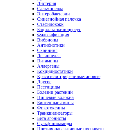
Листерия
Сальмонелла
Энтеробактерии
Синегнойная палочка
Стафилококк
Бациллы эхиноцереус
Фальсификация
Вибрионы
Антибиотики
Скрининг
Легионелла
Витамины
Аллергены
Кокцидиостатики
Красители трифенилметановые
Другое
Пестициды
Болезни растений
Пищевые волокна
Биогенные амины
Фикотоксины
Транквилизаторы
Бета-агонисты
Сульфаниламиды
Противопаразитарные препараты