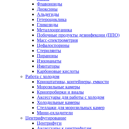
Флавоноиды
Диоксины
Альдегиды
Гетероциклика
Гликозиды
Металлоорганика
Побочные продукты дезинфекции (ППО)
Масс-спектрометрия
Цефалоспорины
Стерилянты
Пираноны
Изоцианаты
Имитаторы
Карбоновые кислоты
Работа с холодом
Криоштативы, контейнеры, емкости
Морозильные камеры
Криопробирки и виалы
Аксессуары для работы с холодом
Холодильные камеры
Стеллажи для морозильных камер
Мини-охладители
Центрифугирование
Центрифуги
Аксессуары к центрифугам