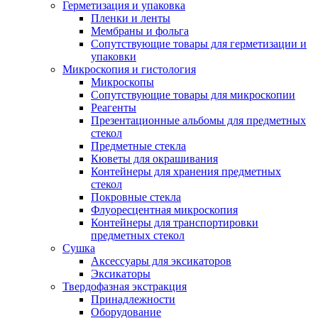
Герметизация и упаковка
Пленки и ленты
Мембраны и фольга
Сопутствующие товары для герметизации и
упаковки
Микроскопия и гистология
Микроскопы
Сопутствующие товары для микроскопии
Реагенты
Презентационные альбомы для предметных
стекол
Предметные стекла
Кюветы для окрашивания
Контейнеры для хранения предметных
стекол
Покровные стекла
Флуоресцентная микроскопия
Контейнеры для транспортировки
предметных стекол
Сушка
Аксессуары для эксикаторов
Эксикаторы
Твердофазная экстракция
Принадлежности
Оборудование