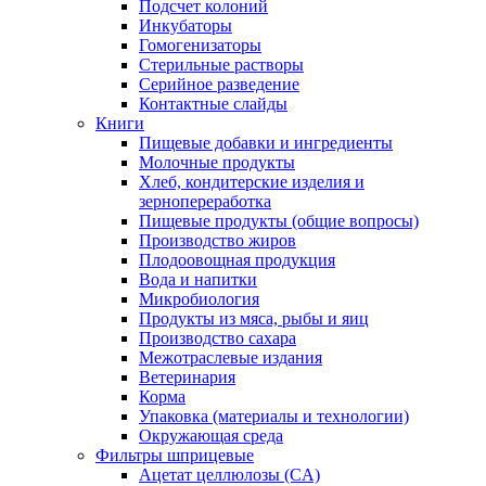
Подсчет колоний
Инкубаторы
Гомогенизаторы
Стерильные растворы
Серийное разведение
Контактные слайды
Книги
Пищевые добавки и ингредиенты
Молочные продукты
Хлеб, кондитерские изделия и
зернопереработка
Пищевые продукты (общие вопросы)
Производство жиров
Плодоовощная продукция
Вода и напитки
Микробиология
Продукты из мяса, рыбы и яиц
Производство сахара
Межотраслевые издания
Ветеринария
Корма
Упаковка (материалы и технологии)
Окружающая среда
Фильтры шприцевые
Ацетат целлюлозы (CA)