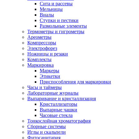
Сита и рассевы
Мельницы
Виалы
Ступки и пестики
Размольные элементы
Термометры и гигрометры
Ареометры
Компрессоры
Электрофорез
Ножницы и резаки
Комплекты
Маркировка
Маркеры
Этикетки
Приспособления для маркировки
Часы и таймеры
Лабораторные журналы
Выпаривание и кристаллизация
Кристаллизаторы
Выпарные чашки
Часовые стекла
Тонкослойная хроматография
Сборные системы
Иглы и скальпели
Фитосанитария