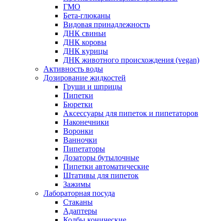
ГМО
Бета-глюканы
Видовая принадлежность
ДНК свиньи
ДНК коровы
ДНК курицы
ДНК животного происхождения (vegan)
Активность воды
Дозирование жидкостей
Груши и шприцы
Пипетки
Бюретки
Аксессуары для пипеток и пипетаторов
Наконечники
Воронки
Ванночки
Пипетаторы
Дозаторы бутылочные
Пипетки автоматические
Штативы для пипеток
Зажимы
Лабораторная посуда
Стаканы
Адаптеры
Колбы конические