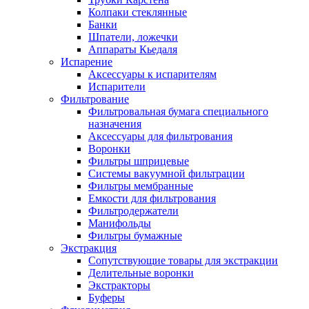
Колпаки стеклянные
Банки
Шпатели, ложечки
Аппараты Кьедаля
Испарение
Аксессуары к испарителям
Испарители
Фильтрование
Фильтровальная бумага специального
назначения
Аксессуары для фильтрования
Воронки
Фильтры шприцевые
Системы вакуумной фильтрации
Фильтры мембранные
Емкости для фильтрования
Фильтродержатели
Манифольды
Фильтры бумажные
Экстракция
Сопутствующие товары для экстракции
Делительные воронки
Экстракторы
Буферы