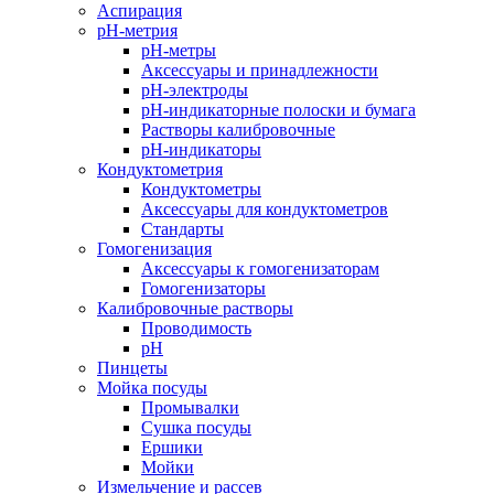
Аспирация
pH-метрия
pH-метры
Аксессуары и принадлежности
pH-электроды
pH-индикаторные полоски и бумага
Растворы калибровочные
pH-индикаторы
Кондуктометрия
Кондуктометры
Аксессуары для кондуктометров
Стандарты
Гомогенизация
Аксессуары к гомогенизаторам
Гомогенизаторы
Калибровочные растворы
Проводимость
pH
Пинцеты
Мойка посуды
Промывалки
Сушка посуды
Ершики
Мойки
Измельчение и рассев