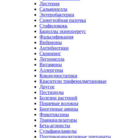
Листерия
Сальмонелла
Энтеробактерии
Синегнойная палочка
Стафилококк
Бациллы эхиноцереус
Фальсификация
Вибрионы
Антибиотики
Скрининг
Легионелла
Витамины
Аллергены
Кокцидиостатики
Красители трифенилметановые
Другое
Пестициды
Болезни растений
Пищевые волокна
Биогенные амины
Фикотоксины
Транквилизаторы
Бета-агонисты
Сульфаниламиды
Противопаразитарные препараты