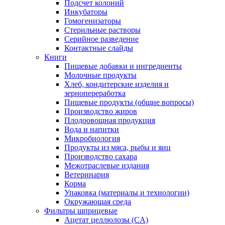
Подсчет колоний
Инкубаторы
Гомогенизаторы
Стерильные растворы
Серийное разведение
Контактные слайды
Книги
Пищевые добавки и ингредиенты
Молочные продукты
Хлеб, кондитерские изделия и
зернопереработка
Пищевые продукты (общие вопросы)
Производство жиров
Плодоовощная продукция
Вода и напитки
Микробиология
Продукты из мяса, рыбы и яиц
Производство сахара
Межотраслевые издания
Ветеринария
Корма
Упаковка (материалы и технологии)
Окружающая среда
Фильтры шприцевые
Ацетат целлюлозы (CA)