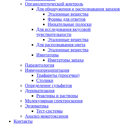
Органолептический контроль
Для обнаружения и распознавания запахов
Эталонные вещества
Формы для ответов
Нюхательные полоски
Для исследования вкусовой
чувствительности
Эталонные вещества
Для распознавания цвета
Эталонные вещества
Имитаторы
Имитаторы запаха
Паразитология
Иммунопреципитация
Трафареты (просечки)
Столики
Определение сульфитов
Дериватизация
Реактивы и растворы
Молекулярная спектроскопия
Энзиматика
Тест-системы
Анализ микотоксинов
Контакты