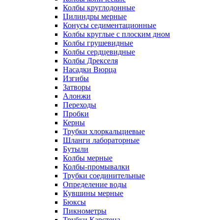
Колбы круглодонные
Цилиндры мерные
Конусы седиментационные
Колбы круглые с плоским дном
Колбы грушевидные
Колбы сердцевидные
Колбы Дрекселя
Насадки Вюрца
Изгибы
Затворы
Алонжи
Переходы
Пробки
Керны
Трубки хлоркальциевые
Шланги лабораторные
Бутыли
Колбы мерные
Колбы-промывалки
Трубки соединительные
Определение воды
Кувшины мерные
Бюксы
Пикнометры
Трубки Карстена