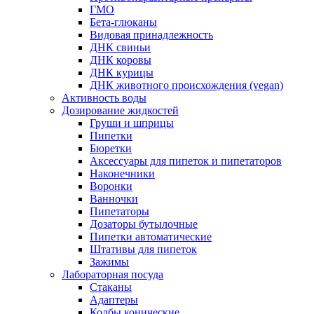
ГМО
Бета-глюканы
Видовая принадлежность
ДНК свиньи
ДНК коровы
ДНК курицы
ДНК животного происхождения (vegan)
Активность воды
Дозирование жидкостей
Груши и шприцы
Пипетки
Бюретки
Аксессуары для пипеток и пипетаторов
Наконечники
Воронки
Ванночки
Пипетаторы
Дозаторы бутылочные
Пипетки автоматические
Штативы для пипеток
Зажимы
Лабораторная посуда
Стаканы
Адаптеры
Колбы конические