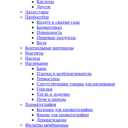
Кислоты
Другое
Аксессуары
Пробоотбор
Воздух и сжатые газы
Биоматериал
Поверхность
Пищевые продукты
Вода
Контрольные материалы
Реагенты
Насосы
Нагревание
Бани
Плитки и колбонагреватели
Термостаты
Сопутствующие товары для нагревания
Горелки
Тигли и лодочки
Печи и щипцы
Хроматография
Колонки для хроматографии
Виалы для хроматографии
Дериватизация
Фильтры мембранные