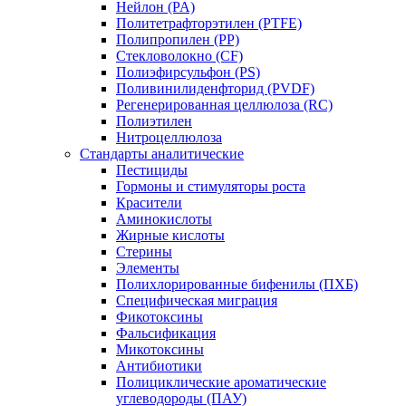
Нейлон (PA)
Политетрафторэтилен (PTFE)
Полипропилен (PP)
Стекловолокно (CF)
Полиэфирсульфон (PS)
Поливинилиденфторид (PVDF)
Регенерированная целлюлоза (RC)
Полиэтилен
Нитроцеллюлоза
Стандарты аналитические
Пестициды
Гормоны и стимуляторы роста
Красители
Аминокислоты
Жирные кислоты
Стерины
Элементы
Полихлорированные бифенилы (ПХБ)
Специфическая миграция
Фикотоксины
Фальсификация
Микотоксины
Антибиотики
Полициклические ароматические
углеводороды (ПАУ)