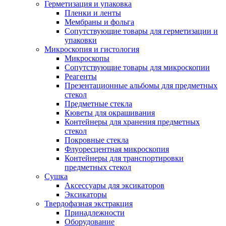
Герметизация и упаковка
Пленки и ленты
Мембраны и фольга
Сопутствующие товары для герметизации и
упаковки
Микроскопия и гистология
Микроскопы
Сопутствующие товары для микроскопии
Реагенты
Презентационные альбомы для предметных
стекол
Предметные стекла
Кюветы для окрашивания
Контейнеры для хранения предметных
стекол
Покровные стекла
Флуоресцентная микроскопия
Контейнеры для транспортировки
предметных стекол
Сушка
Аксессуары для эксикаторов
Эксикаторы
Твердофазная экстракция
Принадлежности
Оборудование