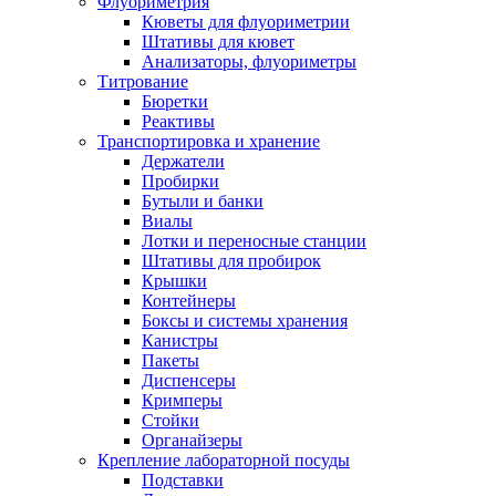
Флуориметрия
Кюветы для флуориметрии
Штативы для кювет
Анализаторы, флуориметры
Титрование
Бюретки
Реактивы
Транспортировка и хранение
Держатели
Пробирки
Бутыли и банки
Виалы
Лотки и переносные станции
Штативы для пробирок
Крышки
Контейнеры
Боксы и системы хранения
Канистры
Пакеты
Диспенсеры
Кримперы
Стойки
Органайзеры
Крепление лабораторной посуды
Подставки