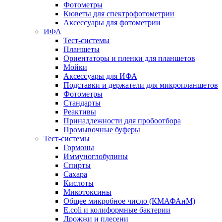
Фотометры
Кюветы для спектрофотометрии
Аксессуары для фотометрии
ИФА
Тест-системы
Планшеты
Ориентаторы и пленки для планшетов
Мойки
Аксессуары для ИФА
Подставки и держатели для микропланшетов
Фотометры
Стандарты
Реактивы
Принадлежности для пробоотбора
Промывочные буферы
Тест-системы
Гормоны
Иммуноглобулины
Спирты
Сахара
Кислоты
Микотоксины
Общее микробное число (КМАФАнМ)
E.coli и колиформные бактерии
Дрожжи и плесени