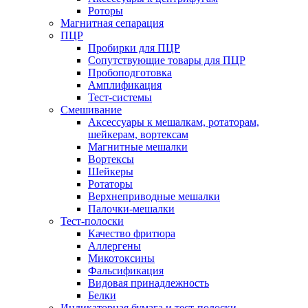
Роторы
Магнитная сепарация
ПЦР
Пробирки для ПЦР
Сопутствующие товары для ПЦР
Пробоподготовка
Амплификация
Тест-системы
Смешивание
Аксессуары к мешалкам, ротаторам,
шейкерам, вортексам
Магнитные мешалки
Вортексы
Шейкеры
Ротаторы
Верхнеприводные мешалки
Палочки-мешалки
Тест-полоски
Качество фритюра
Аллергены
Микотоксины
Фальсификация
Видовая принадлежность
Белки
Индикаторная бумага и тест-полоски