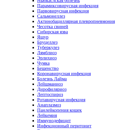
Ньюкаслская болезнь
Парамиксовирусная инфекция
Парвовирусная инфекция
Сальмонеллез
Актинобациллярная плевропневмония
Чесотка свиней
Сибирская язва
Ящур
Бруцеллез
Туберкулез
Лямблиоз
Эрлихиоз
Чумка
Бешенство
Коронавирусная инфекция
Болезнь Лайма
Лейшманиоз
Дирофиляриоз
Лептоспироз
Ротавирусная инфекция
Анаплазмоз
Панлейкопения кошек
Лейкемия
Иммунодефицит
Инфекционный перитонит