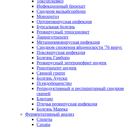
Токсоплазмоз
Инфекционный бронхит
Синдром мальабсорбции
Моноцитоз
Ортореовирусная инфекция
Бурсальная болезнь
Реовирусный теносиновит
Ларинготрахеит
Метапневмовирусная инфекция
Синдром снижения яйценоскости '76 вирус
Поксвирусная инфекция
Болезнь Гамборо
Реовирусный энтеронефрит индеек
Ринотрахеит индеек
Свиной грипп
Болезнь Ауески
Псевдобешенство
Репродуктивный и респираторный синдром
свиней
Блютанг
Птичья реовирусная инфекция
Болезнь Марека
Ферментативный анализ
Спирты
Сахара