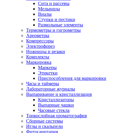
Сита и рассевы
Мельницы
Виалы
Ступки и пестики
Размольные элементы
Термометры и гигрометры
Ареометры
Компрессоры
Электрофорез
Ножницы и резаки
Комплекты
Маркировка
Маркеры
Этикетки
Приспособления для маркировки
Часы и таймеры
Лабораторные журналы
Выпаривание и кристаллизация
Кристаллизаторы
Выпарные чашки
Часовые стекла
Тонкослойная хроматография
Сборные системы
Иглы и скальпели
Фитосанитария