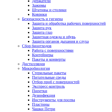
Держатели
Зажимы
Штативы и столики
Коврики
Безопасность и гигиена
Защита и обработка рабочих поверхностей
Защита рук
Защита глаз
Защитная одежда и обувь
Защита органов дыхания и слуха
Сбор биоотходов
Работа с поверхностями
Контейнеры
Пакеты и конверты
Дистилляция
Микробиология
Стерильные пакеты
Питательные среды
Отбор проб с поверхностей
Экспресс-контроль
Пипетки
Дезинфекция
Инструменты для посева
Пластины
Чашки Петри