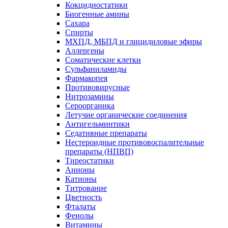
Кокцидиостатики
Биогенные амины
Сахара
Спирты
МХПД, МБПД и глицидиловые эфиры
Аллергены
Соматические клетки
Сульфаниламиды
Фармакопея
Противовирусные
Нитрозамины
Сероорганика
Летучие органические соединения
Антигельминтики
Седативные препараты
Нестероидные противовоспалительные
препараты (НПВП)
Тиреостатики
Анионы
Катионы
Титрование
Цветность
Фталаты
Фенолы
Витамины