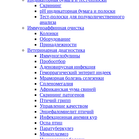
Скрининг
pH индикаторная бумага и полоски
Тест-полоски для полуколичественного
анализа
Иммуноаффинная очистка
Колонки
Оборудование
Принадлежности
Ветеринарная диагностика
Иммуноглобулины
Пробоотбор
Аденовирусная инфекция
Геморрагический энтерит индеек
Мраморная болезнь селезенки
Спленомегалия
Африканская чума свиней
Скрининг патогенов
Птичий грипп
Управление качеством
Энцефаломиелит птичий
Инфекционная анемия кур
Оспа птиц
Паратуберкулез
Микоплазмоз