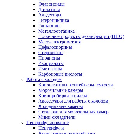
Флавоноиды
Диоксины
Альдегиды
Гетероциклика
Гликозиды
Металлоорганика
Побочные продукты дезинфекции (ППО)
Масс-спектрометрия
Цефалоспорины
Стерилянты
Пираноны
Изоцианаты
Имитаторы
Карбоновые кислоты
Работа с холодом
Криоштативы, контейнеры, емкости
Морозильные камеры
Криопробирки и виалы
Аксессуары для работы с холодом
Холодильные камеры
Стеллажи для морозильных камер
Мини-охладители
Центрифугирование
Центрифуги
Аксессуары к центрифугам