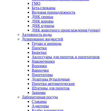
ГМО
Бета-глюканы
Видовая принадлежность
ДНК свиньи
ДНК коровы
ДНК курицы
ДНК животного происхождения (vegan)
Активность воды
Дозирование жидкостей
Груши и шприцы
Пипетки
Бюретки
Аксессуары для пипеток и пипетаторов
Наконечники
Воронки
Ванночки
Пипетаторы
Дозаторы бутылочные
Пипетки автоматические
Штативы для пипеток
Зажимы
Лабораторная посуда
Стаканы
Адаптеры
Колбы конические