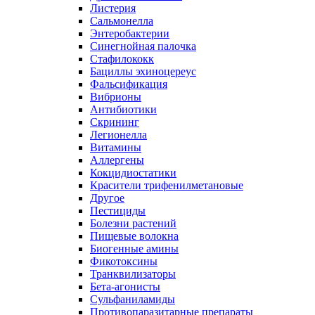
Листерия
Сальмонелла
Энтеробактерии
Синегнойная палочка
Стафилококк
Бациллы эхиноцереус
Фальсификация
Вибрионы
Антибиотики
Скрининг
Легионелла
Витамины
Аллергены
Кокцидиостатики
Красители трифенилметановые
Другое
Пестициды
Болезни растений
Пищевые волокна
Биогенные амины
Фикотоксины
Транквилизаторы
Бета-агонисты
Сульфаниламиды
Противопаразитарные препараты