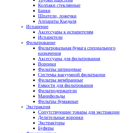
Колпаки стеклянные
Банки
Шпатели, ложечки
Аппараты Кьедаля
Испарение
Аксессуары к испарителям
Испарители
Фильтрование
Фильтровальная бумага специального
назначения
Аксессуары для фильтрования
Воронки
Фильтры шприцевые
Системы вакуумной фильтрации
Фильтры мембранные
Емкости для фильтрования
Фильтродержатели
Манифольды
Фильтры бумажные
Экстракция
Сопутствующие товары для экстракции
Делительные воронки
Экстракторы
Буферы