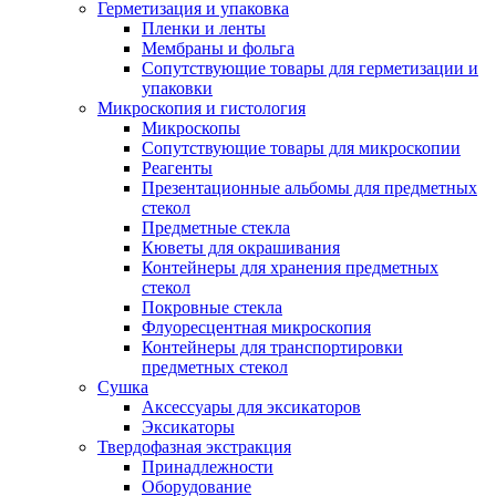
Герметизация и упаковка
Пленки и ленты
Мембраны и фольга
Сопутствующие товары для герметизации и
упаковки
Микроскопия и гистология
Микроскопы
Сопутствующие товары для микроскопии
Реагенты
Презентационные альбомы для предметных
стекол
Предметные стекла
Кюветы для окрашивания
Контейнеры для хранения предметных
стекол
Покровные стекла
Флуоресцентная микроскопия
Контейнеры для транспортировки
предметных стекол
Сушка
Аксессуары для эксикаторов
Эксикаторы
Твердофазная экстракция
Принадлежности
Оборудование