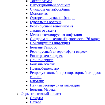
Токсоплазмоз
Инфекционный бронхит
Синдром мальабсорбции
Моноцитоз
Ортореовирусная инфекция
Бурсальная болезнь
Реовирусный теносиновит
Ларинготрахеит
Метапневмовирусная инфекция
Синдром снижения яйценоскости '76 вирус
Поксвирусная инфекция
Болезнь Гамборо
Реовирусный энтеронефрит индеек
Ринотрахеит индеек
Свиной грипп
Болезнь Ауески
Псевдобешенство
Репродуктивный и респираторный синдром
свиней
Блютанг
Птичья реовирусная инфекция
Болезнь Марека
Ферментативный анализ
Спирты
Сахара