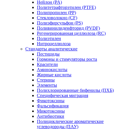
Нейлон (PA)
Политетрафторэтилен (PTFE)
Полипропилен (PP)
Стекловолокно (CF)
Полиэфирсульфон (PS)
Поливинилиденфторид (PVDF)
Регенерированная целлюлоза (RC)
Полиэтилен
Нитроцеллюлоза
Стандарты аналитические
Пестициды
Гормоны и стимуляторы роста
Красители
Аминокислоты
Жирные кислоты
Стерины
Элементы
Полихлорированные бифенилы (ПХБ)
Специфическая миграция
Фикотоксины
Фальсификация
Микотоксины
Антибиотики
Полициклические ароматические
углеводороды (ПАУ)