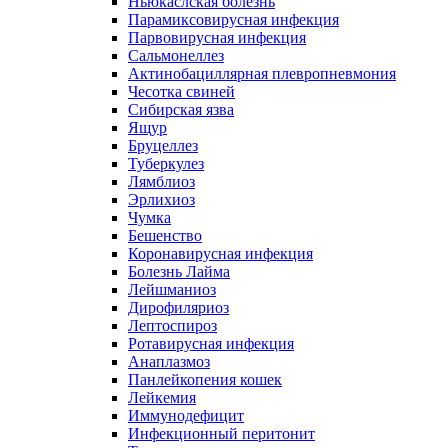
Ньюкаслская болезнь
Парамиксовирусная инфекция
Парвовирусная инфекция
Сальмонеллез
Актинобациллярная плевропневмония
Чесотка свиней
Сибирская язва
Ящур
Бруцеллез
Туберкулез
Лямблиоз
Эрлихиоз
Чумка
Бешенство
Коронавирусная инфекция
Болезнь Лайма
Лейшманиоз
Дирофиляриоз
Лептоспироз
Ротавирусная инфекция
Анаплазмоз
Панлейкопения кошек
Лейкемия
Иммунодефицит
Инфекционный перитонит