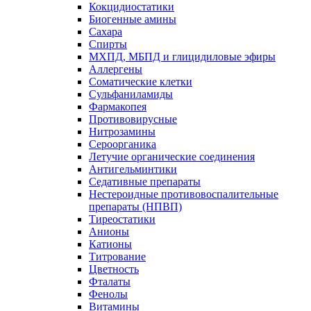
Кокцидиостатики
Биогенные амины
Сахара
Спирты
МХПД, МБПД и глицидиловые эфиры
Аллергены
Соматические клетки
Сульфаниламиды
Фармакопея
Противовирусные
Нитрозамины
Сероорганика
Летучие органические соединения
Антигельминтики
Седативные препараты
Нестероидные противовоспалительные
препараты (НПВП)
Тиреостатики
Анионы
Катионы
Титрование
Цветность
Фталаты
Фенолы
Витамины