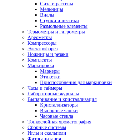
Сита и рассевы
Мельницы
Виалы
Ступки и пестики
Размольные элементы
Термометры и гигрометры
Ареометры
Компрессоры
Электрофорез
Ножницы и резаки
Комплекты
Маркировка
Маркеры
Этикетки
Приспособления для маркировки
Часы и таймеры
Лабораторные журналы
Выпаривание и кристаллизация
Кристаллизаторы
Выпарные чашки
Часовые стекла
Тонкослойная хроматография
Сборные системы
Иглы и скальпели
Фитосанитария