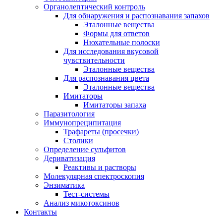
Органолептический контроль
Для обнаружения и распознавания запахов
Эталонные вещества
Формы для ответов
Нюхательные полоски
Для исследования вкусовой
чувствительности
Эталонные вещества
Для распознавания цвета
Эталонные вещества
Имитаторы
Имитаторы запаха
Паразитология
Иммунопреципитация
Трафареты (просечки)
Столики
Определение сульфитов
Дериватизация
Реактивы и растворы
Молекулярная спектроскопия
Энзиматика
Тест-системы
Анализ микотоксинов
Контакты