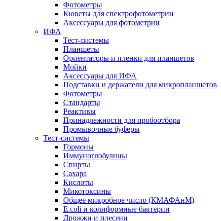
Фотометры
Кюветы для спектрофотометрии
Аксессуары для фотометрии
ИФА
Тест-системы
Планшеты
Ориентаторы и пленки для планшетов
Мойки
Аксессуары для ИФА
Подставки и держатели для микропланшетов
Фотометры
Стандарты
Реактивы
Принадлежности для пробоотбора
Промывочные буферы
Тест-системы
Гормоны
Иммуноглобулины
Спирты
Сахара
Кислоты
Микотоксины
Общее микробное число (КМАФАнМ)
E.coli и колиформные бактерии
Дрожжи и плесени