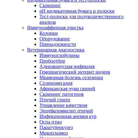
Скрининг
pH индикаторная бумага и полоски
Тест-полоски для полуколичественного
анализа
Иммуноаффинная очистка
Колонки
Оборудование
Принадлежности
Ветеринарная диагностика
Иммуноглобулины
Пробоотбор
Аденовирусная инфекция
Геморрагический энтерит индеек
Мраморная болезнь селезенки
Спленомегалия
Африканская чума свиней
Скрининг патогенов
Птичий грипп
Управление качеством
Энцефаломиелит птичий
Инфекционная анемия кур
Оспа птиц
Паратуберкулез
Микоплазмоз