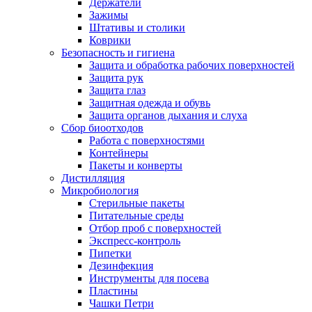
Держатели
Зажимы
Штативы и столики
Коврики
Безопасность и гигиена
Защита и обработка рабочих поверхностей
Защита рук
Защита глаз
Защитная одежда и обувь
Защита органов дыхания и слуха
Сбор биоотходов
Работа с поверхностями
Контейнеры
Пакеты и конверты
Дистилляция
Микробиология
Стерильные пакеты
Питательные среды
Отбор проб с поверхностей
Экспресс-контроль
Пипетки
Дезинфекция
Инструменты для посева
Пластины
Чашки Петри