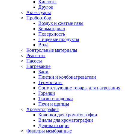
Кислоты
Другое
Аксессуары
Пробоотбор
Воздух и сжатые газы
Биоматериал
Поверхность
Пищевые продукты
Вода
Контрольные материалы
Реагенты
Насосы
Нагревание
Бани
Плитки и колбонагреватели
Термостаты
Сопутствующие товары для нагревания
Горелки
Тигли и лодочки
Печи и щипцы
Хроматография
Колонки для хроматографии
Виалы для хроматографии
Дериватизация
Фильтры мембранные