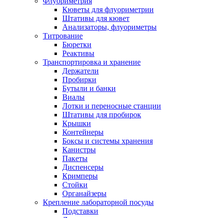
Флуориметрия
Кюветы для флуориметрии
Штативы для кювет
Анализаторы, флуориметры
Титрование
Бюретки
Реактивы
Транспортировка и хранение
Держатели
Пробирки
Бутыли и банки
Виалы
Лотки и переносные станции
Штативы для пробирок
Крышки
Контейнеры
Боксы и системы хранения
Канистры
Пакеты
Диспенсеры
Кримперы
Стойки
Органайзеры
Крепление лабораторной посуды
Подставки