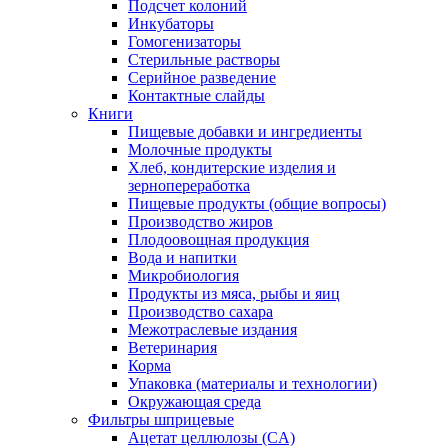
Подсчет колоний
Инкубаторы
Гомогенизаторы
Стерильные растворы
Серийное разведение
Контактные слайды
Книги
Пищевые добавки и ингредиенты
Молочные продукты
Хлеб, кондитерские изделия и
зернопереработка
Пищевые продукты (общие вопросы)
Производство жиров
Плодоовощная продукция
Вода и напитки
Микробиология
Продукты из мяса, рыбы и яиц
Производство сахара
Межотраслевые издания
Ветеринария
Корма
Упаковка (материалы и технологии)
Окружающая среда
Фильтры шприцевые
Ацетат целлюлозы (CA)