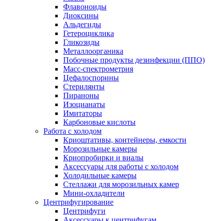
Флавоноиды
Диоксины
Альдегиды
Гетероциклика
Гликозиды
Металлоорганика
Побочные продукты дезинфекции (ППО)
Масс-спектрометрия
Цефалоспорины
Стерилянты
Пираноны
Изоцианаты
Имитаторы
Карбоновые кислоты
Работа с холодом
Криоштативы, контейнеры, емкости
Морозильные камеры
Криопробирки и виалы
Аксессуары для работы с холодом
Холодильные камеры
Стеллажи для морозильных камер
Мини-охладители
Центрифугирование
Центрифуги
Аксессуары к центрифугам