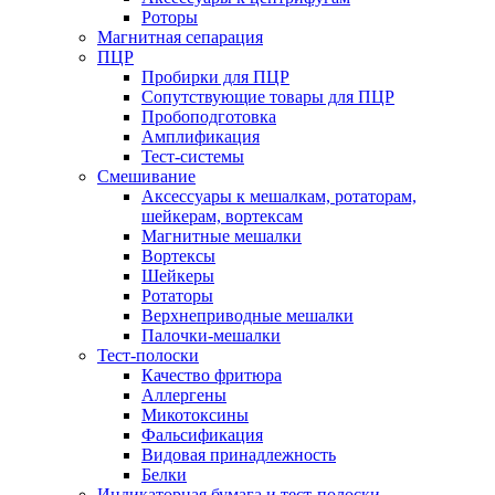
Роторы
Магнитная сепарация
ПЦР
Пробирки для ПЦР
Сопутствующие товары для ПЦР
Пробоподготовка
Амплификация
Тест-системы
Смешивание
Аксессуары к мешалкам, ротаторам,
шейкерам, вортексам
Магнитные мешалки
Вортексы
Шейкеры
Ротаторы
Верхнеприводные мешалки
Палочки-мешалки
Тест-полоски
Качество фритюра
Аллергены
Микотоксины
Фальсификация
Видовая принадлежность
Белки
Индикаторная бумага и тест-полоски