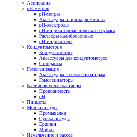
Аспирация
pH-метрия
pH-метры
Аксессуары и принадлежности
pH-электроды
pH-индикаторные полоски и бумага
Растворы калибровочные
pH-индикаторы
Кондуктометрия
Кондуктометры
Аксессуары для кондуктометров
Стандарты
Гомогенизация
Аксессуары к гомогенизаторам
Гомогенизаторы
Калибровочные растворы
Проводимость
pH
Пинцеты
Мойка посуды
Промывалки
Сушка посуды
Ершики
Мойки
Измельчение и рассев