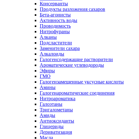
Консерванты
Продукты разложения сахаров
Бета-агонисты
Активность воды
Проводимость
Нитрофураны
Алканы
Подсластители
Заменители сахара
Алкалоиды
Галогенсодержащие растворители
Ароматические углеводороды
Эфиры
ГМО
Галогензамещенные уксусные кислоты
Амины
Галогенароматические соединения
Нитроароматика
Галоэтаны
Тригалометаны
Амиды
Антиоксиданты
Глицериды
Дериватизация
Масла