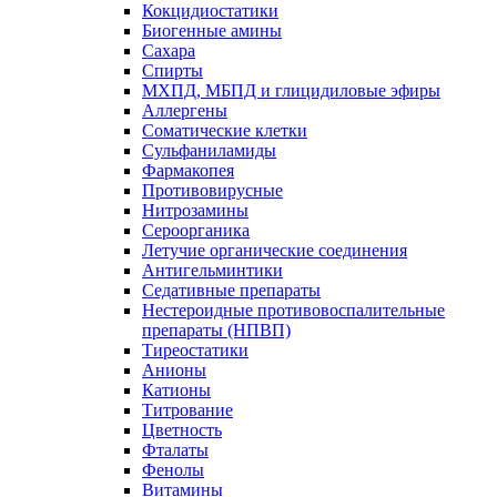
Кокцидиостатики
Биогенные амины
Сахара
Спирты
МХПД, МБПД и глицидиловые эфиры
Аллергены
Соматические клетки
Сульфаниламиды
Фармакопея
Противовирусные
Нитрозамины
Сероорганика
Летучие органические соединения
Антигельминтики
Седативные препараты
Нестероидные противовоспалительные
препараты (НПВП)
Тиреостатики
Анионы
Катионы
Титрование
Цветность
Фталаты
Фенолы
Витамины