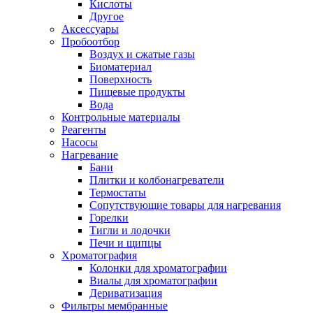
Кислоты
Другое
Аксессуары
Пробоотбор
Воздух и сжатые газы
Биоматериал
Поверхность
Пищевые продукты
Вода
Контрольные материалы
Реагенты
Насосы
Нагревание
Бани
Плитки и колбонагреватели
Термостаты
Сопутствующие товары для нагревания
Горелки
Тигли и лодочки
Печи и щипцы
Хроматография
Колонки для хроматографии
Виалы для хроматографии
Дериватизация
Фильтры мембранные