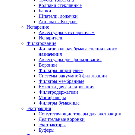
Колпаки стеклянные
Банки
Шпатели, ложечки
Аппараты Кьедаля
Испарение
Аксессуары к испарителям
Испарители
Фильтрование
Фильтровальная бумага специального
назначения
Аксессуары для фильтрования
Воронки
Фильтры шприцевые
Системы вакуумной фильтрации
Фильтры мембранные
Емкости для фильтрования
Фильтродержатели
Манифольды
Фильтры бумажные
Экстракция
Сопутствующие товары для экстракции
Делительные воронки
Экстракторы
Буферы