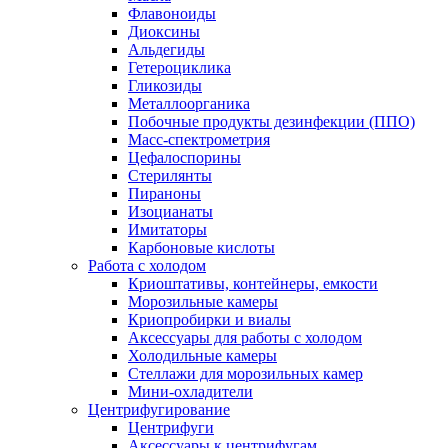
Флавоноиды
Диоксины
Альдегиды
Гетероциклика
Гликозиды
Металлоорганика
Побочные продукты дезинфекции (ППО)
Масс-спектрометрия
Цефалоспорины
Стерилянты
Пираноны
Изоцианаты
Имитаторы
Карбоновые кислоты
Работа с холодом
Криоштативы, контейнеры, емкости
Морозильные камеры
Криопробирки и виалы
Аксессуары для работы с холодом
Холодильные камеры
Стеллажи для морозильных камер
Мини-охладители
Центрифугирование
Центрифуги
Аксессуары к центрифугам