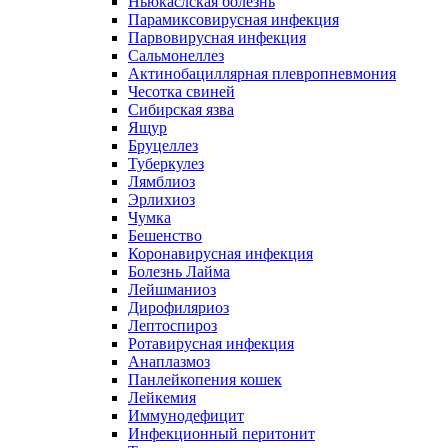
Ньюкаслская болезнь
Парамиксовирусная инфекция
Парвовирусная инфекция
Сальмонеллез
Актинобациллярная плевропневмония
Чесотка свиней
Сибирская язва
Ящур
Бруцеллез
Туберкулез
Лямблиоз
Эрлихиоз
Чумка
Бешенство
Коронавирусная инфекция
Болезнь Лайма
Лейшманиоз
Дирофиляриоз
Лептоспироз
Ротавирусная инфекция
Анаплазмоз
Панлейкопения кошек
Лейкемия
Иммунодефицит
Инфекционный перитонит