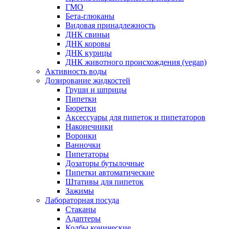
ГМО
Бета-глюканы
Видовая принадлежность
ДНК свиньи
ДНК коровы
ДНК курицы
ДНК животного происхождения (vegan)
Активность воды
Дозирование жидкостей
Груши и шприцы
Пипетки
Бюретки
Аксессуары для пипеток и пипетаторов
Наконечники
Воронки
Ванночки
Пипетаторы
Дозаторы бутылочные
Пипетки автоматические
Штативы для пипеток
Зажимы
Лабораторная посуда
Стаканы
Адаптеры
Колбы конические