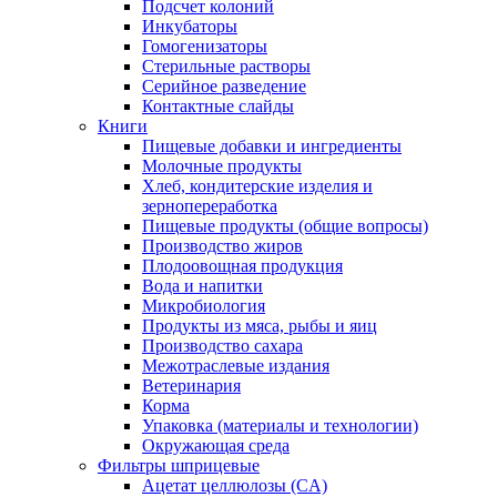
Подсчет колоний
Инкубаторы
Гомогенизаторы
Стерильные растворы
Серийное разведение
Контактные слайды
Книги
Пищевые добавки и ингредиенты
Молочные продукты
Хлеб, кондитерские изделия и
зернопереработка
Пищевые продукты (общие вопросы)
Производство жиров
Плодоовощная продукция
Вода и напитки
Микробиология
Продукты из мяса, рыбы и яиц
Производство сахара
Межотраслевые издания
Ветеринария
Корма
Упаковка (материалы и технологии)
Окружающая среда
Фильтры шприцевые
Ацетат целлюлозы (CA)