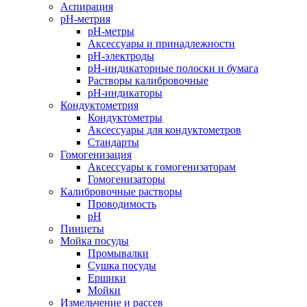
Аспирация
pH-метрия
pH-метры
Аксессуары и принадлежности
pH-электроды
pH-индикаторные полоски и бумага
Растворы калибровочные
pH-индикаторы
Кондуктометрия
Кондуктометры
Аксессуары для кондуктометров
Стандарты
Гомогенизация
Аксессуары к гомогенизаторам
Гомогенизаторы
Калибровочные растворы
Проводимость
pH
Пинцеты
Мойка посуды
Промывалки
Сушка посуды
Ершики
Мойки
Измельчение и рассев