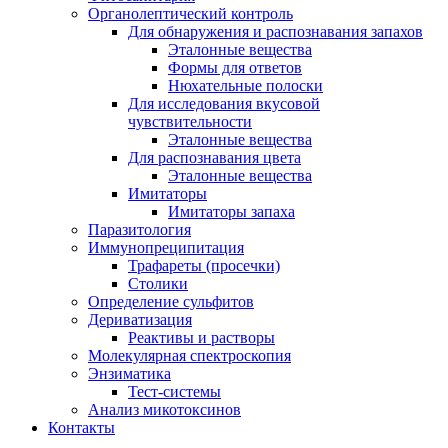
Органолептический контроль
Для обнаружения и распознавания запахов
Эталонные вещества
Формы для ответов
Нюхательные полоски
Для исследования вкусовой
чувствительности
Эталонные вещества
Для распознавания цвета
Эталонные вещества
Имитаторы
Имитаторы запаха
Паразитология
Иммунопреципитация
Трафареты (просечки)
Столики
Определение сульфитов
Дериватизация
Реактивы и растворы
Молекулярная спектроскопия
Энзиматика
Тест-системы
Анализ микотоксинов
Контакты