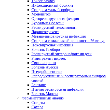
Токсоплазмоз
Инфекционный бронхит
Синдром мальабсорбции
Моноцитоз
Ортореовирусная инфекция
Бурсальная болезнь
Реовирусный теносиновит
Ларинготрахеит
Метапневмовирусная инфекция
Синдром снижения яйценоскости '76 вирус
Поксвирусная инфекция
Болезнь Гамборо
Реовирусный энтеронефрит индеек
Ринотрахеит индеек
Свиной грипп
Болезнь Ауески
Псевдобешенство
Репродуктивный и респираторный синдром
свиней
Блютанг
Птичья реовирусная инфекция
Болезнь Марека
Ферментативный анализ
Спирты
Сахара