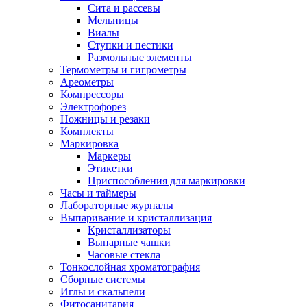
Сита и рассевы
Мельницы
Виалы
Ступки и пестики
Размольные элементы
Термометры и гигрометры
Ареометры
Компрессоры
Электрофорез
Ножницы и резаки
Комплекты
Маркировка
Маркеры
Этикетки
Приспособления для маркировки
Часы и таймеры
Лабораторные журналы
Выпаривание и кристаллизация
Кристаллизаторы
Выпарные чашки
Часовые стекла
Тонкослойная хроматография
Сборные системы
Иглы и скальпели
Фитосанитария