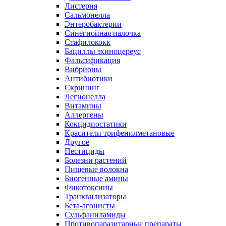
Листерия
Сальмонелла
Энтеробактерии
Синегнойная палочка
Стафилококк
Бациллы эхиноцереус
Фальсификация
Вибрионы
Антибиотики
Скрининг
Легионелла
Витамины
Аллергены
Кокцидиостатики
Красители трифенилметановые
Другое
Пестициды
Болезни растений
Пищевые волокна
Биогенные амины
Фикотоксины
Транквилизаторы
Бета-агонисты
Сульфаниламиды
Противопаразитарные препараты