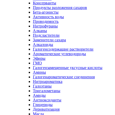
Консерванты
Продукты разложения сахаров
Бета-агонисты
Активность воды
Проводимость
Нитрофураны
Алканы
Подсластители
Заменители сахара
Алкалоиды
Галогенсодержащие растворители
Ароматические углеводороды
Эфиры
ГМО
Галогензамещенные уксусные кислоты
Амины
Галогенароматические соединения
Нитроароматика
Галоэтаны
Тригалометаны
Амиды
Антиоксиданты
Глицериды
Дериватизация
Масла