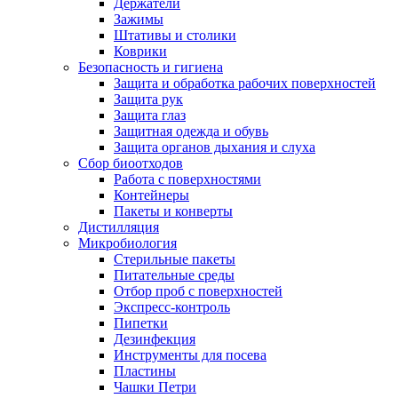
Держатели
Зажимы
Штативы и столики
Коврики
Безопасность и гигиена
Защита и обработка рабочих поверхностей
Защита рук
Защита глаз
Защитная одежда и обувь
Защита органов дыхания и слуха
Сбор биоотходов
Работа с поверхностями
Контейнеры
Пакеты и конверты
Дистилляция
Микробиология
Стерильные пакеты
Питательные среды
Отбор проб с поверхностей
Экспресс-контроль
Пипетки
Дезинфекция
Инструменты для посева
Пластины
Чашки Петри