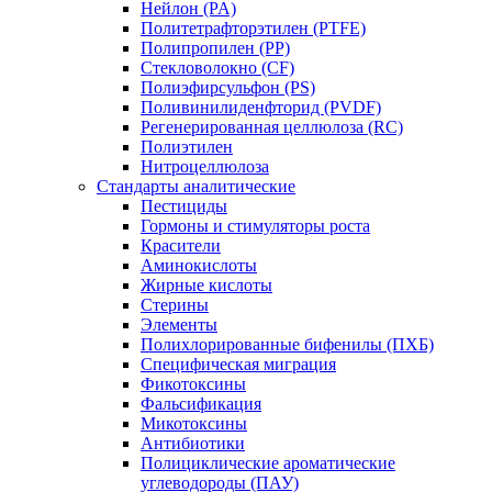
Нейлон (PA)
Политетрафторэтилен (PTFE)
Полипропилен (PP)
Стекловолокно (CF)
Полиэфирсульфон (PS)
Поливинилиденфторид (PVDF)
Регенерированная целлюлоза (RC)
Полиэтилен
Нитроцеллюлоза
Стандарты аналитические
Пестициды
Гормоны и стимуляторы роста
Красители
Аминокислоты
Жирные кислоты
Стерины
Элементы
Полихлорированные бифенилы (ПХБ)
Специфическая миграция
Фикотоксины
Фальсификация
Микотоксины
Антибиотики
Полициклические ароматические
углеводороды (ПАУ)