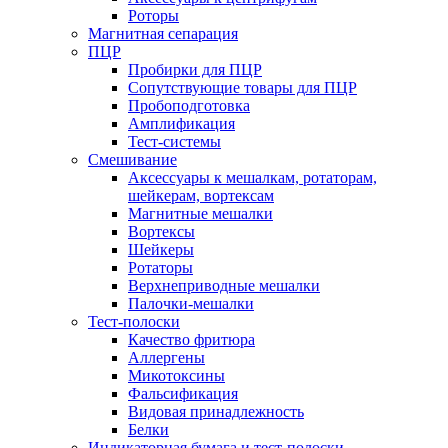
Роторы
Магнитная сепарация
ПЦР
Пробирки для ПЦР
Сопутствующие товары для ПЦР
Пробоподготовка
Амплификация
Тест-системы
Смешивание
Аксессуары к мешалкам, ротаторам,
шейкерам, вортексам
Магнитные мешалки
Вортексы
Шейкеры
Ротаторы
Верхнеприводные мешалки
Палочки-мешалки
Тест-полоски
Качество фритюра
Аллергены
Микотоксины
Фальсификация
Видовая принадлежность
Белки
Индикаторная бумага и тест-полоски