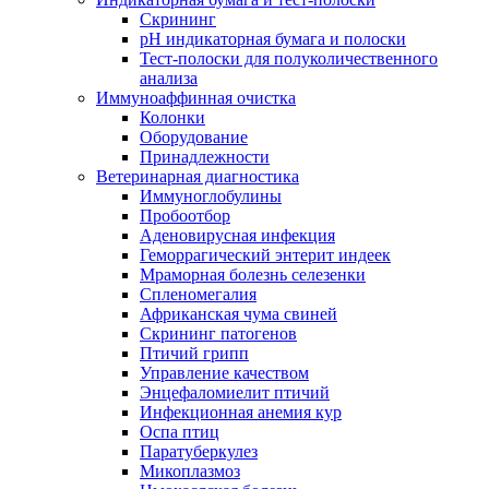
Скрининг
pH индикаторная бумага и полоски
Тест-полоски для полуколичественного
анализа
Иммуноаффинная очистка
Колонки
Оборудование
Принадлежности
Ветеринарная диагностика
Иммуноглобулины
Пробоотбор
Аденовирусная инфекция
Геморрагический энтерит индеек
Мраморная болезнь селезенки
Спленомегалия
Африканская чума свиней
Скрининг патогенов
Птичий грипп
Управление качеством
Энцефаломиелит птичий
Инфекционная анемия кур
Оспа птиц
Паратуберкулез
Микоплазмоз