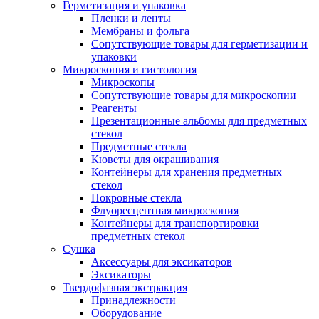
Герметизация и упаковка
Пленки и ленты
Мембраны и фольга
Сопутствующие товары для герметизации и
упаковки
Микроскопия и гистология
Микроскопы
Сопутствующие товары для микроскопии
Реагенты
Презентационные альбомы для предметных
стекол
Предметные стекла
Кюветы для окрашивания
Контейнеры для хранения предметных
стекол
Покровные стекла
Флуоресцентная микроскопия
Контейнеры для транспортировки
предметных стекол
Сушка
Аксессуары для эксикаторов
Эксикаторы
Твердофазная экстракция
Принадлежности
Оборудование