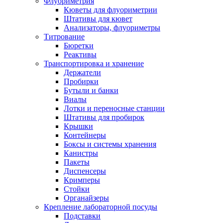
Флуориметрия
Кюветы для флуориметрии
Штативы для кювет
Анализаторы, флуориметры
Титрование
Бюретки
Реактивы
Транспортировка и хранение
Держатели
Пробирки
Бутыли и банки
Виалы
Лотки и переносные станции
Штативы для пробирок
Крышки
Контейнеры
Боксы и системы хранения
Канистры
Пакеты
Диспенсеры
Кримперы
Стойки
Органайзеры
Крепление лабораторной посуды
Подставки