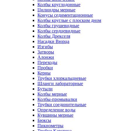
Колбы круглодонные
Цилиндры мерные
Конусы седиментационные
Колбы круглые с плоским дном
Колбы грушевидные
Колбы сердцевидные
Колбы Дрекселя
Насадки Вюрца
Изгибы
Затворы
Алонжи
Переходы
Пробки
Керны
Трубки хлоркальциевые
Шланги лабораторные
Бутыли
Колбы мерные
Колбы-промывалки
Трубки соединительные
Определение воды
Кувшины мерные
Бюксы
Пикнометры
Трубки Карстена