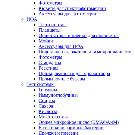
Фотометры
Кюветы для спектрофотометрии
Аксессуары для фотометрии
ИФА
Тест-системы
Планшеты
Ориентаторы и пленки для планшетов
Мойки
Аксессуары для ИФА
Подставки и держатели для микропланшетов
Фотометры
Стандарты
Реактивы
Принадлежности для пробоотбора
Промывочные буферы
Тест-системы
Гормоны
Иммуноглобулины
Спирты
Сахара
Кислоты
Микотоксины
Общее микробное число (КМАФАнМ)
E.coli и колиформные бактерии
Дрожжи и плесени