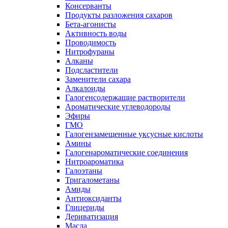
Консерванты
Продукты разложения сахаров
Бета-агонисты
Активность воды
Проводимость
Нитрофураны
Алканы
Подсластители
Заменители сахара
Алкалоиды
Галогенсодержащие растворители
Ароматические углеводороды
Эфиры
ГМО
Галогензамещенные уксусные кислоты
Амины
Галогенароматические соединения
Нитроароматика
Галоэтаны
Тригалометаны
Амиды
Антиоксиданты
Глицериды
Дериватизация
Масла