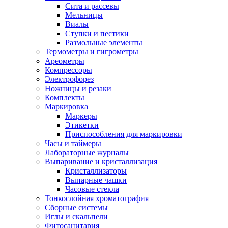
Сита и рассевы
Мельницы
Виалы
Ступки и пестики
Размольные элементы
Термометры и гигрометры
Ареометры
Компрессоры
Электрофорез
Ножницы и резаки
Комплекты
Маркировка
Маркеры
Этикетки
Приспособления для маркировки
Часы и таймеры
Лабораторные журналы
Выпаривание и кристаллизация
Кристаллизаторы
Выпарные чашки
Часовые стекла
Тонкослойная хроматография
Сборные системы
Иглы и скальпели
Фитосанитария