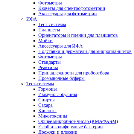
Фотометры
Кюветы для спектрофотометрии
Аксессуары для фотометрии
ИФА
Тест-системы
Планшеты
Ориентаторы и пленки для планшетов
Мойки
Аксессуары для ИФА
Подставки и держатели для микропланшетов
Фотометры
Стандарты
Реактивы
Принадлежности для пробоотбора
Промывочные буферы
Тест-системы
Гормоны
Иммуноглобулины
Спирты
Сахара
Кислоты
Микотоксины
Общее микробное число (КМАФАнМ)
E.coli и колиформные бактерии
Дрожжи и плесени