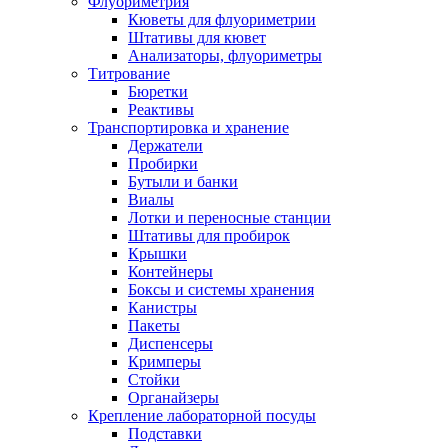
Флуориметрия
Кюветы для флуориметрии
Штативы для кювет
Анализаторы, флуориметры
Титрование
Бюретки
Реактивы
Транспортировка и хранение
Держатели
Пробирки
Бутыли и банки
Виалы
Лотки и переносные станции
Штативы для пробирок
Крышки
Контейнеры
Боксы и системы хранения
Канистры
Пакеты
Диспенсеры
Кримперы
Стойки
Органайзеры
Крепление лабораторной посуды
Подставки