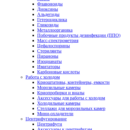
Флавоноиды
Диоксины
Альдегиды
Гетероциклика
Гликозиды
Металлоорганика
Побочные продукты дезинфекции (ППО)
Масс-спектрометрия
Цефалоспорины
Стерилянты
Пираноны
Изоцианаты
Имитаторы
Карбоновые кислоты
Работа с холодом
Криоштативы, контейнеры, емкости
Морозильные камеры
Криопробирки и виалы
Аксессуары для работы с холодом
Холодильные камеры
Стеллажи для морозильных камер
Мини-охладители
Центрифугирование
Центрифуги
Аксессуары к центрифугам