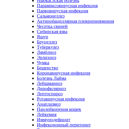
Ньюкаслская болезнь
Парамиксовирусная инфекция
Парвовирусная инфекция
Сальмонеллез
Актинобациллярная плевропневмония
Чесотка свиней
Сибирская язва
Ящур
Бруцеллез
Туберкулез
Лямблиоз
Эрлихиоз
Чумка
Бешенство
Коронавирусная инфекция
Болезнь Лайма
Лейшманиоз
Дирофиляриоз
Лептоспироз
Ротавирусная инфекция
Анаплазмоз
Панлейкопения кошек
Лейкемия
Иммунодефицит
Инфекционный перитонит