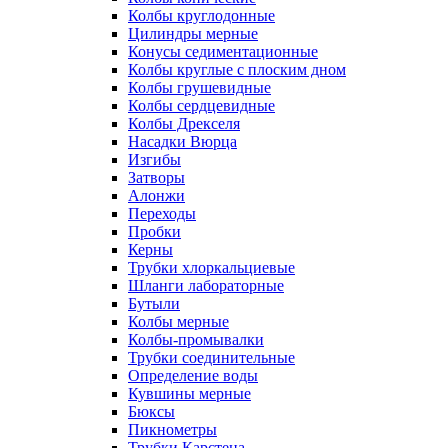
Колбы круглодонные
Цилиндры мерные
Конусы седиментационные
Колбы круглые с плоским дном
Колбы грушевидные
Колбы сердцевидные
Колбы Дрекселя
Насадки Вюрца
Изгибы
Затворы
Алонжи
Переходы
Пробки
Керны
Трубки хлоркальциевые
Шланги лабораторные
Бутыли
Колбы мерные
Колбы-промывалки
Трубки соединительные
Определение воды
Кувшины мерные
Бюксы
Пикнометры
Трубки Карстена