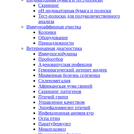
Скрининг
pH индикаторная бумага и полоски
Тест-полоски для полуколичественного
анализа
Иммуноаффинная очистка
Колонки
Оборудование
Принадлежности
Ветеринарная диагностика
Иммуноглобулины
Пробоотбор
Аденовирусная инфекция
Геморрагический энтерит индеек
Мраморная болезнь селезенки
Спленомегалия
Африканская чума свиней
Скрининг патогенов
Птичий грипп
Управление качеством
Энцефаломиелит птичий
Инфекционная анемия кур
Оспа птиц
Паратуберкулез
Микоплазмоз