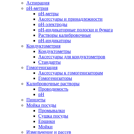
Аспирация
pH-метрия
pH-метры
Аксессуары и принадлежности
pH-электроды
pH-индикаторные полоски и бумага
Растворы калибровочные
pH-индикаторы
Кондуктометрия
Кондуктометры
Аксессуары для кондуктометров
Стандарты
Гомогенизация
Аксессуары к гомогенизаторам
Гомогенизаторы
Калибровочные растворы
Проводимость
pH
Пинцеты
Мойка посуды
Промывалки
Сушка посуды
Ершики
Мойки
Измельчение и рассев