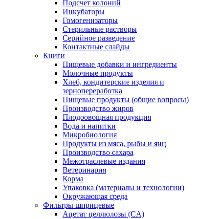
Подсчет колоний
Инкубаторы
Гомогенизаторы
Стерильные растворы
Серийное разведение
Контактные слайды
Книги
Пищевые добавки и ингредиенты
Молочные продукты
Хлеб, кондитерские изделия и
зернопереработка
Пищевые продукты (общие вопросы)
Производство жиров
Плодоовощная продукция
Вода и напитки
Микробиология
Продукты из мяса, рыбы и яиц
Производство сахара
Межотраслевые издания
Ветеринария
Корма
Упаковка (материалы и технологии)
Окружающая среда
Фильтры шприцевые
Ацетат целлюлозы (CA)