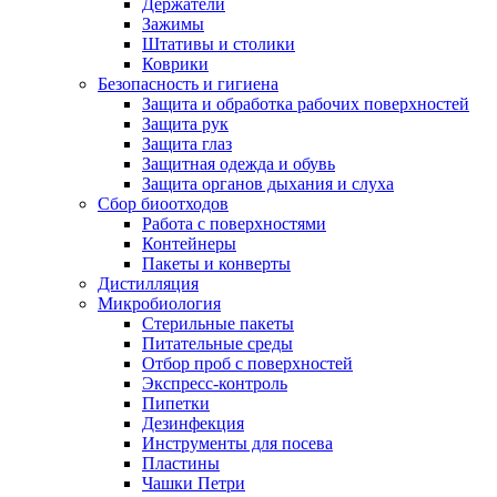
Держатели
Зажимы
Штативы и столики
Коврики
Безопасность и гигиена
Защита и обработка рабочих поверхностей
Защита рук
Защита глаз
Защитная одежда и обувь
Защита органов дыхания и слуха
Сбор биоотходов
Работа с поверхностями
Контейнеры
Пакеты и конверты
Дистилляция
Микробиология
Стерильные пакеты
Питательные среды
Отбор проб с поверхностей
Экспресс-контроль
Пипетки
Дезинфекция
Инструменты для посева
Пластины
Чашки Петри