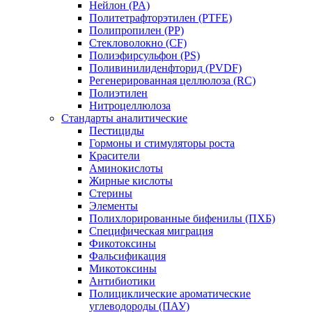
Нейлон (PA)
Политетрафторэтилен (PTFE)
Полипропилен (PP)
Стекловолокно (CF)
Полиэфирсульфон (PS)
Поливинилиденфторид (PVDF)
Регенерированная целлюлоза (RC)
Полиэтилен
Нитроцеллюлоза
Стандарты аналитические
Пестициды
Гормоны и стимуляторы роста
Красители
Аминокислоты
Жирные кислоты
Стерины
Элементы
Полихлорированные бифенилы (ПХБ)
Специфическая миграция
Фикотоксины
Фальсификация
Микотоксины
Антибиотики
Полициклические ароматические
углеводороды (ПАУ)