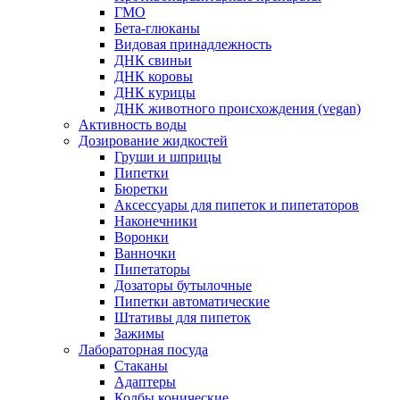
ГМО
Бета-глюканы
Видовая принадлежность
ДНК свиньи
ДНК коровы
ДНК курицы
ДНК животного происхождения (vegan)
Активность воды
Дозирование жидкостей
Груши и шприцы
Пипетки
Бюретки
Аксессуары для пипеток и пипетаторов
Наконечники
Воронки
Ванночки
Пипетаторы
Дозаторы бутылочные
Пипетки автоматические
Штативы для пипеток
Зажимы
Лабораторная посуда
Стаканы
Адаптеры
Колбы конические