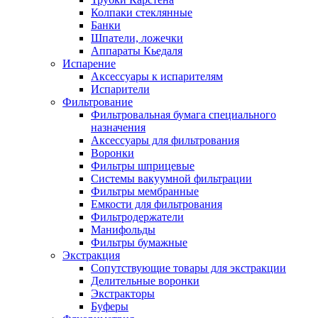
Колпаки стеклянные
Банки
Шпатели, ложечки
Аппараты Кьедаля
Испарение
Аксессуары к испарителям
Испарители
Фильтрование
Фильтровальная бумага специального
назначения
Аксессуары для фильтрования
Воронки
Фильтры шприцевые
Системы вакуумной фильтрации
Фильтры мембранные
Емкости для фильтрования
Фильтродержатели
Манифольды
Фильтры бумажные
Экстракция
Сопутствующие товары для экстракции
Делительные воронки
Экстракторы
Буферы