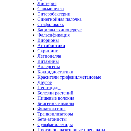
Листерия
Сальмонелла
Энтеробактерии
Синегнойная палочка
Стафилококк
Бациллы эхиноцереус
Фальсификация
Вибрионы
Антибиотики
Скрининг
Легионелла
Витамины
Аллергены
Кокцидиостатики
Красители трифенилметановые
Другое
Пестициды
Болезни растений
Пищевые волокна
Биогенные амины
Фикотоксины
Транквилизаторы
Бета-агонисты
Сульфаниламиды
Противопаразитарные препараты