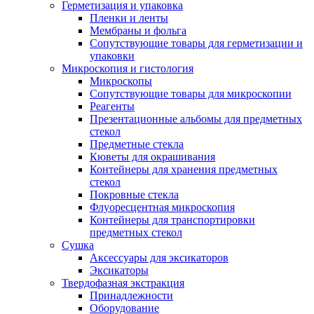
Герметизация и упаковка
Пленки и ленты
Мембраны и фольга
Сопутствующие товары для герметизации и
упаковки
Микроскопия и гистология
Микроскопы
Сопутствующие товары для микроскопии
Реагенты
Презентационные альбомы для предметных
стекол
Предметные стекла
Кюветы для окрашивания
Контейнеры для хранения предметных
стекол
Покровные стекла
Флуоресцентная микроскопия
Контейнеры для транспортировки
предметных стекол
Сушка
Аксессуары для эксикаторов
Эксикаторы
Твердофазная экстракция
Принадлежности
Оборудование