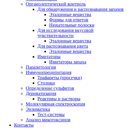
Органолептический контроль
Для обнаружения и распознавания запахов
Эталонные вещества
Формы для ответов
Нюхательные полоски
Для исследования вкусовой
чувствительности
Эталонные вещества
Для распознавания цвета
Эталонные вещества
Имитаторы
Имитаторы запаха
Паразитология
Иммунопреципитация
Трафареты (просечки)
Столики
Определение сульфитов
Дериватизация
Реактивы и растворы
Молекулярная спектроскопия
Энзиматика
Тест-системы
Анализ микотоксинов
Контакты