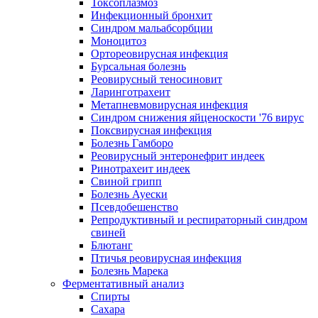
Токсоплазмоз
Инфекционный бронхит
Синдром мальабсорбции
Моноцитоз
Ортореовирусная инфекция
Бурсальная болезнь
Реовирусный теносиновит
Ларинготрахеит
Метапневмовирусная инфекция
Синдром снижения яйценоскости '76 вирус
Поксвирусная инфекция
Болезнь Гамборо
Реовирусный энтеронефрит индеек
Ринотрахеит индеек
Свиной грипп
Болезнь Ауески
Псевдобешенство
Репродуктивный и респираторный синдром
свиней
Блютанг
Птичья реовирусная инфекция
Болезнь Марека
Ферментативный анализ
Спирты
Сахара