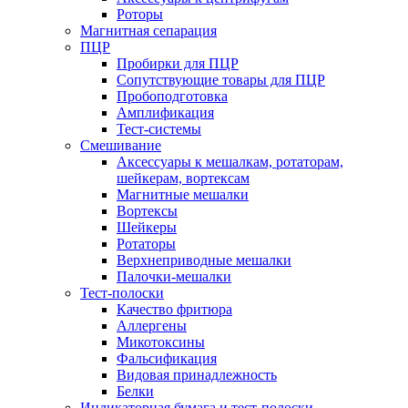
Роторы
Магнитная сепарация
ПЦР
Пробирки для ПЦР
Сопутствующие товары для ПЦР
Пробоподготовка
Амплификация
Тест-системы
Смешивание
Аксессуары к мешалкам, ротаторам,
шейкерам, вортексам
Магнитные мешалки
Вортексы
Шейкеры
Ротаторы
Верхнеприводные мешалки
Палочки-мешалки
Тест-полоски
Качество фритюра
Аллергены
Микотоксины
Фальсификация
Видовая принадлежность
Белки
Индикаторная бумага и тест-полоски