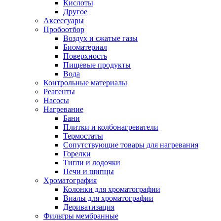
Кислоты
Другое
Аксессуары
Пробоотбор
Воздух и сжатые газы
Биоматериал
Поверхность
Пищевые продукты
Вода
Контрольные материалы
Реагенты
Насосы
Нагревание
Бани
Плитки и колбонагреватели
Термостаты
Сопутствующие товары для нагревания
Горелки
Тигли и лодочки
Печи и щипцы
Хроматография
Колонки для хроматографии
Виалы для хроматографии
Дериватизация
Фильтры мембранные