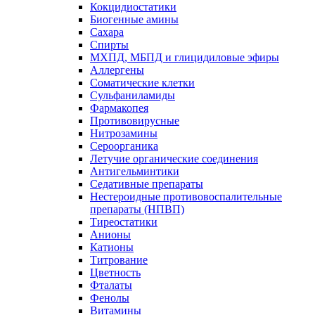
Кокцидиостатики
Биогенные амины
Сахара
Спирты
МХПД, МБПД и глицидиловые эфиры
Аллергены
Соматические клетки
Сульфаниламиды
Фармакопея
Противовирусные
Нитрозамины
Сероорганика
Летучие органические соединения
Антигельминтики
Седативные препараты
Нестероидные противовоспалительные
препараты (НПВП)
Тиреостатики
Анионы
Катионы
Титрование
Цветность
Фталаты
Фенолы
Витамины