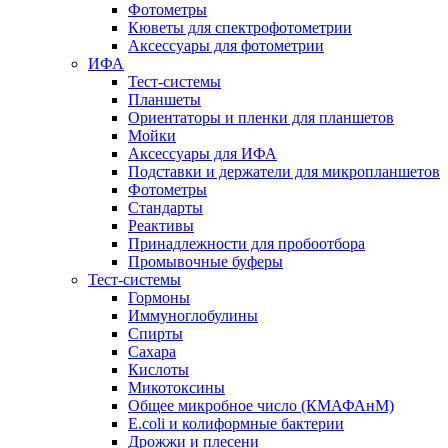
Фотометры
Кюветы для спектрофотометрии
Аксессуары для фотометрии
ИФА
Тест-системы
Планшеты
Ориентаторы и пленки для планшетов
Мойки
Аксессуары для ИФА
Подставки и держатели для микропланшетов
Фотометры
Стандарты
Реактивы
Принадлежности для пробоотбора
Промывочные буферы
Тест-системы
Гормоны
Иммуноглобулины
Спирты
Сахара
Кислоты
Микотоксины
Общее микробное число (КМАФАнМ)
E.coli и колиформные бактерии
Дрожжи и плесени