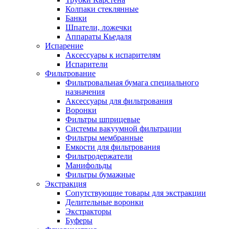
Колпаки стеклянные
Банки
Шпатели, ложечки
Аппараты Кьедаля
Испарение
Аксессуары к испарителям
Испарители
Фильтрование
Фильтровальная бумага специального
назначения
Аксессуары для фильтрования
Воронки
Фильтры шприцевые
Системы вакуумной фильтрации
Фильтры мембранные
Емкости для фильтрования
Фильтродержатели
Манифольды
Фильтры бумажные
Экстракция
Сопутствующие товары для экстракции
Делительные воронки
Экстракторы
Буферы