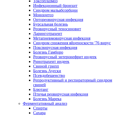
Токсоплазмоз
Инфекционный бронхит
Синдром мальабсорбции
Моноцитоз
Ортореовирусная инфекция
Бурсальная болезнь
Реовирусный теносиновит
Ларинготрахеит
Метапневмовирусная инфекция
Синдром снижения яйценоскости '76 вирус
Поксвирусная инфекция
Болезнь Гамборо
Реовирусный энтеронефрит индеек
Ринотрахеит индеек
Свиной грипп
Болезнь Ауески
Псевдобешенство
Репродуктивный и респираторный синдром
свиней
Блютанг
Птичья реовирусная инфекция
Болезнь Марека
Ферментативный анализ
Спирты
Сахара