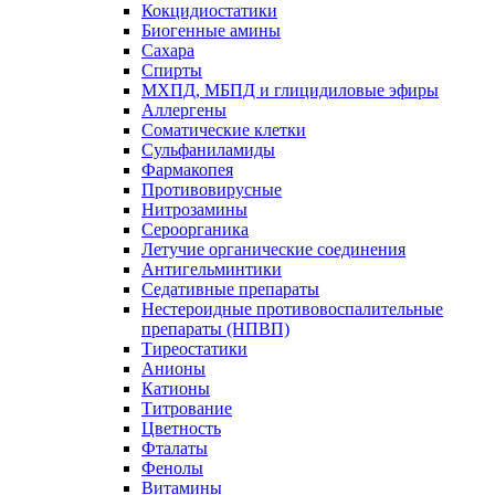
Кокцидиостатики
Биогенные амины
Сахара
Спирты
МХПД, МБПД и глицидиловые эфиры
Аллергены
Соматические клетки
Сульфаниламиды
Фармакопея
Противовирусные
Нитрозамины
Сероорганика
Летучие органические соединения
Антигельминтики
Седативные препараты
Нестероидные противовоспалительные
препараты (НПВП)
Тиреостатики
Анионы
Катионы
Титрование
Цветность
Фталаты
Фенолы
Витамины