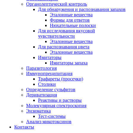
Органолептический контроль
Для обнаружения и распознавания запахов
Эталонные вещества
Формы для ответов
Нюхательные полоски
Для исследования вкусовой
чувствительности
Эталонные вещества
Для распознавания цвета
Эталонные вещества
Имитаторы
Имитаторы запаха
Паразитология
Иммунопреципитация
Трафареты (просечки)
Столики
Определение сульфитов
Дериватизация
Реактивы и растворы
Молекулярная спектроскопия
Энзиматика
Тест-системы
Анализ микотоксинов
Контакты