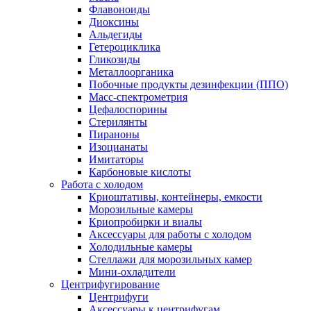
Флавоноиды
Диоксины
Альдегиды
Гетероциклика
Гликозиды
Металлоорганика
Побочные продукты дезинфекции (ППО)
Масс-спектрометрия
Цефалоспорины
Стерилянты
Пираноны
Изоцианаты
Имитаторы
Карбоновые кислоты
Работа с холодом
Криоштативы, контейнеры, емкости
Морозильные камеры
Криопробирки и виалы
Аксессуары для работы с холодом
Холодильные камеры
Стеллажи для морозильных камер
Мини-охладители
Центрифугирование
Центрифуги
Аксессуары к центрифугам