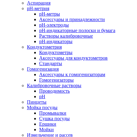
Аспирация
pH-метрия
pH-метры
Аксессуары и принадлежности
pH-электроды
pH-индикаторные полоски и бумага
Растворы калибровочные
pH-индикаторы
Кондуктометрия
Кондуктометры
Аксессуары для кондуктометров
Стандарты
Гомогенизация
Аксессуары к гомогенизаторам
Гомогенизаторы
Калибровочные растворы
Проводимость
pH
Пинцеты
Мойка посуды
Промывалки
Сушка посуды
Ершики
Мойки
Измельчение и рассев