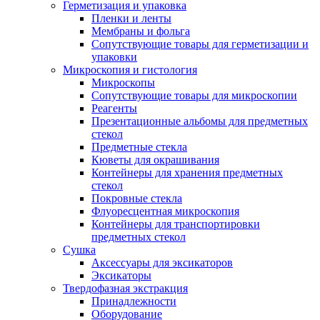
Герметизация и упаковка
Пленки и ленты
Мембраны и фольга
Сопутствующие товары для герметизации и
упаковки
Микроскопия и гистология
Микроскопы
Сопутствующие товары для микроскопии
Реагенты
Презентационные альбомы для предметных
стекол
Предметные стекла
Кюветы для окрашивания
Контейнеры для хранения предметных
стекол
Покровные стекла
Флуоресцентная микроскопия
Контейнеры для транспортировки
предметных стекол
Сушка
Аксессуары для эксикаторов
Эксикаторы
Твердофазная экстракция
Принадлежности
Оборудование