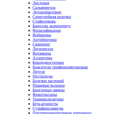
Листерия
Сальмонелла
Энтеробактерии
Синегнойная палочка
Стафилококк
Бациллы эхиноцереус
Фальсификация
Вибрионы
Антибиотики
Скрининг
Легионелла
Витамины
Аллергены
Кокцидиостатики
Красители трифенилметановые
Другое
Пестициды
Болезни растений
Пищевые волокна
Биогенные амины
Фикотоксины
Транквилизаторы
Бета-агонисты
Сульфаниламиды
Противопаразитарные препараты