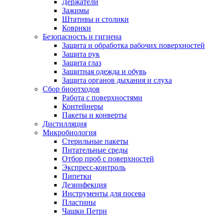
Держатели
Зажимы
Штативы и столики
Коврики
Безопасность и гигиена
Защита и обработка рабочих поверхностей
Защита рук
Защита глаз
Защитная одежда и обувь
Защита органов дыхания и слуха
Сбор биоотходов
Работа с поверхностями
Контейнеры
Пакеты и конверты
Дистилляция
Микробиология
Стерильные пакеты
Питательные среды
Отбор проб с поверхностей
Экспресс-контроль
Пипетки
Дезинфекция
Инструменты для посева
Пластины
Чашки Петри