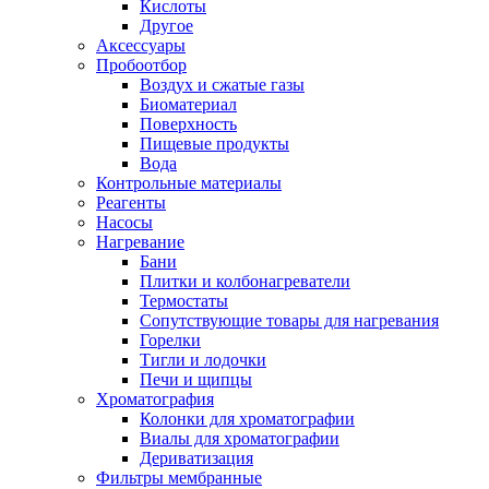
Кислоты
Другое
Аксессуары
Пробоотбор
Воздух и сжатые газы
Биоматериал
Поверхность
Пищевые продукты
Вода
Контрольные материалы
Реагенты
Насосы
Нагревание
Бани
Плитки и колбонагреватели
Термостаты
Сопутствующие товары для нагревания
Горелки
Тигли и лодочки
Печи и щипцы
Хроматография
Колонки для хроматографии
Виалы для хроматографии
Дериватизация
Фильтры мембранные