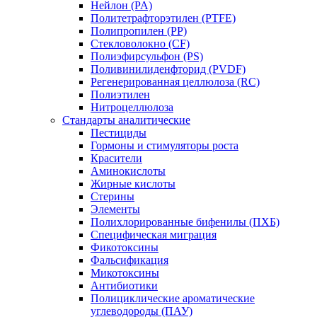
Нейлон (PA)
Политетрафторэтилен (PTFE)
Полипропилен (PP)
Стекловолокно (CF)
Полиэфирсульфон (PS)
Поливинилиденфторид (PVDF)
Регенерированная целлюлоза (RC)
Полиэтилен
Нитроцеллюлоза
Стандарты аналитические
Пестициды
Гормоны и стимуляторы роста
Красители
Аминокислоты
Жирные кислоты
Стерины
Элементы
Полихлорированные бифенилы (ПХБ)
Специфическая миграция
Фикотоксины
Фальсификация
Микотоксины
Антибиотики
Полициклические ароматические
углеводороды (ПАУ)