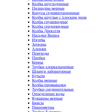
Колбы круглодонные
Цилиндры мерные
Конусы седиментационные
Колбы круглые с плоским дном
Колбы грушевидные
Колбы сердцевидные
Колбы Дрекселя
Насадки Вюрца
Изгибы
Затворы
Алонжи
Переходы
Пробки
Керны
Трубки хлоркальциевые
Шланги лабораторные
Бутыли
Колбы мерные
Колбы-промывалки
Трубки соединительные
Определение воды
Кувшины мерные
Бюксы
Пикнометры
Трубки Карстена