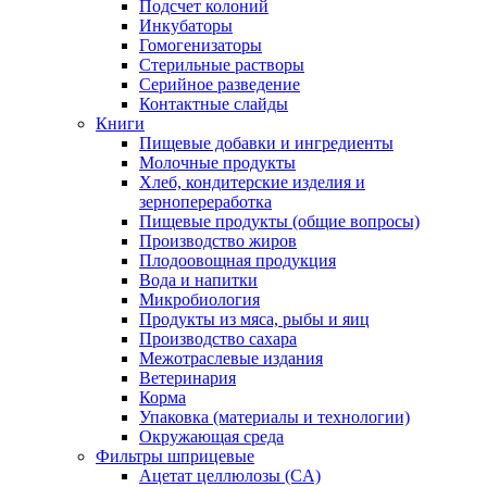
Подсчет колоний
Инкубаторы
Гомогенизаторы
Стерильные растворы
Серийное разведение
Контактные слайды
Книги
Пищевые добавки и ингредиенты
Молочные продукты
Хлеб, кондитерские изделия и
зернопереработка
Пищевые продукты (общие вопросы)
Производство жиров
Плодоовощная продукция
Вода и напитки
Микробиология
Продукты из мяса, рыбы и яиц
Производство сахара
Межотраслевые издания
Ветеринария
Корма
Упаковка (материалы и технологии)
Окружающая среда
Фильтры шприцевые
Ацетат целлюлозы (CA)