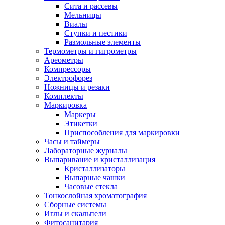
Сита и рассевы
Мельницы
Виалы
Ступки и пестики
Размольные элементы
Термометры и гигрометры
Ареометры
Компрессоры
Электрофорез
Ножницы и резаки
Комплекты
Маркировка
Маркеры
Этикетки
Приспособления для маркировки
Часы и таймеры
Лабораторные журналы
Выпаривание и кристаллизация
Кристаллизаторы
Выпарные чашки
Часовые стекла
Тонкослойная хроматография
Сборные системы
Иглы и скальпели
Фитосанитария