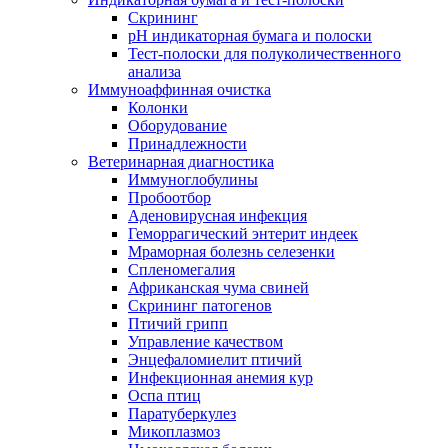
Скрининг
pH индикаторная бумага и полоски
Тест-полоски для полуколичественного
анализа
Иммуноаффинная очистка
Колонки
Оборудование
Принадлежности
Ветеринарная диагностика
Иммуноглобулины
Пробоотбор
Аденовирусная инфекция
Геморрагический энтерит индеек
Мраморная болезнь селезенки
Спленомегалия
Африканская чума свиней
Скрининг патогенов
Птичий грипп
Управление качеством
Энцефаломиелит птичий
Инфекционная анемия кур
Оспа птиц
Паратуберкулез
Микоплазмоз