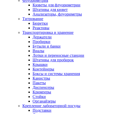
Флуориметрия
Кюветы для флуориметрии
Штативы для кювет
Анализаторы, флуориметры
Титрование
Бюретки
Реактивы
Транспортировка и хранение
Держатели
Пробирки
Бутыли и банки
Виалы
Лотки и переносные станции
Штативы для пробирок
Крышки
Контейнеры
Боксы и системы хранения
Канистры
Пакеты
Диспенсеры
Кримперы
Стойки
Органайзеры
Крепление лабораторной посуды
Подставки