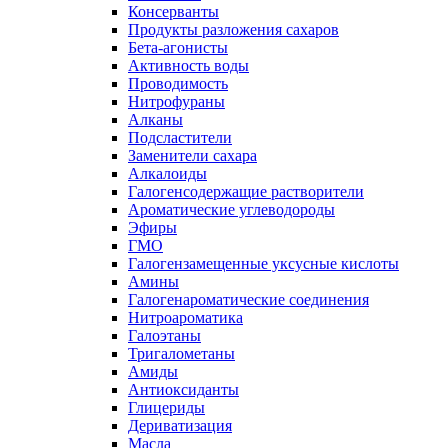
Консерванты
Продукты разложения сахаров
Бета-агонисты
Активность воды
Проводимость
Нитрофураны
Алканы
Подсластители
Заменители сахара
Алкалоиды
Галогенсодержащие растворители
Ароматические углеводороды
Эфиры
ГМО
Галогензамещенные уксусные кислоты
Амины
Галогенароматические соединения
Нитроароматика
Галоэтаны
Тригалометаны
Амиды
Антиоксиданты
Глицериды
Дериватизация
Масла