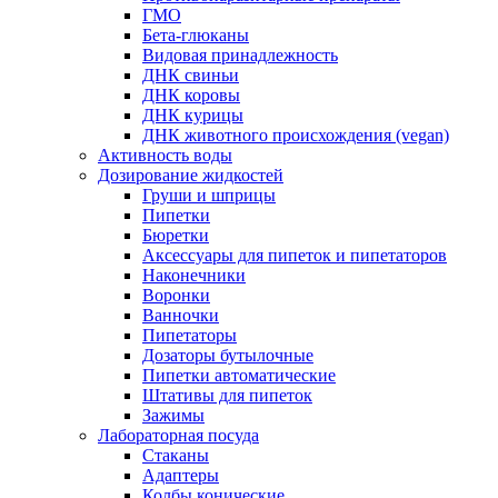
ГМО
Бета-глюканы
Видовая принадлежность
ДНК свиньи
ДНК коровы
ДНК курицы
ДНК животного происхождения (vegan)
Активность воды
Дозирование жидкостей
Груши и шприцы
Пипетки
Бюретки
Аксессуары для пипеток и пипетаторов
Наконечники
Воронки
Ванночки
Пипетаторы
Дозаторы бутылочные
Пипетки автоматические
Штативы для пипеток
Зажимы
Лабораторная посуда
Стаканы
Адаптеры
Колбы конические