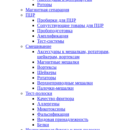
Роторы
Магнитная сепарация
ПЦР
Пробирки для ПЦР
Сопутствующие товары для ПЦР
Пробоподготовка
Амплификация
Тест-системы
Смешивание
Аксессуары к мешалкам, ротаторам,
шейкерам, вортексам
Магнитные мешалки
Вортексы
Шейкеры
Ротаторы
Верхнеприводные мешалки
Палочки-мешалки
Тест-полоски
Качество фритюра
Аллергены
Микотоксины
Фальсификация
Видовая принадлежность
Белки
Индикаторная бумага и тест-полоски