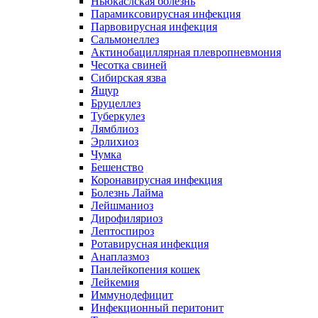
Ньюкаслская болезнь
Парамиксовирусная инфекция
Парвовирусная инфекция
Сальмонеллез
Актинобациллярная плевропневмония
Чесотка свиней
Сибирская язва
Ящур
Бруцеллез
Туберкулез
Лямблиоз
Эрлихиоз
Чумка
Бешенство
Коронавирусная инфекция
Болезнь Лайма
Лейшманиоз
Дирофиляриоз
Лептоспироз
Ротавирусная инфекция
Анаплазмоз
Панлейкопения кошек
Лейкемия
Иммунодефицит
Инфекционный перитонит