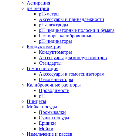
Аспирация
pH-метрия
pH-метры
Аксессуары и принадлежности
pH-электроды
pH-индикаторные полоски и бумага
Растворы калибровочные
pH-индикаторы
Кондуктометрия
Кондуктометры
Аксессуары для кондуктометров
Стандарты
Гомогенизация
Аксессуары к гомогенизаторам
Гомогенизаторы
Калибровочные растворы
Проводимость
pH
Пинцеты
Мойка посуды
Промывалки
Сушка посуды
Ершики
Мойки
Измельчение и рассев