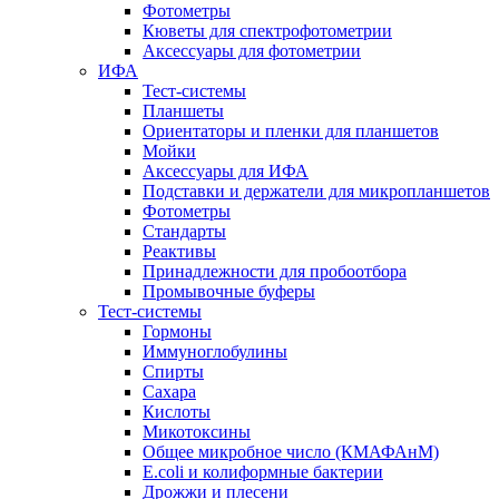
Фотометры
Кюветы для спектрофотометрии
Аксессуары для фотометрии
ИФА
Тест-системы
Планшеты
Ориентаторы и пленки для планшетов
Мойки
Аксессуары для ИФА
Подставки и держатели для микропланшетов
Фотометры
Стандарты
Реактивы
Принадлежности для пробоотбора
Промывочные буферы
Тест-системы
Гормоны
Иммуноглобулины
Спирты
Сахара
Кислоты
Микотоксины
Общее микробное число (КМАФАнМ)
E.coli и колиформные бактерии
Дрожжи и плесени