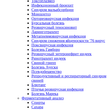
Токсоплазмоз
Инфекционный бронхит
Синдром мальабсорбции
Моноцитоз
Ортореовирусная инфекция
Бурсальная болезнь
Реовирусный теносиновит
Ларинготрахеит
Метапневмовирусная инфекция
Синдром снижения яйценоскости '76 вирус
Поксвирусная инфекция
Болезнь Гамборо
Реовирусный энтеронефрит индеек
Ринотрахеит индеек
Свиной грипп
Болезнь Ауески
Псевдобешенство
Репродуктивный и респираторный синдром
свиней
Блютанг
Птичья реовирусная инфекция
Болезнь Марека
Ферментативный анализ
Спирты
Сахара