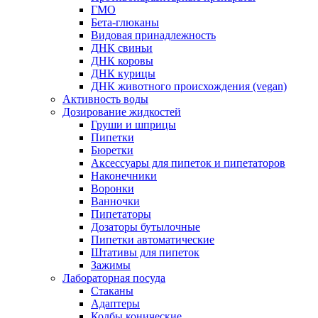
ГМО
Бета-глюканы
Видовая принадлежность
ДНК свиньи
ДНК коровы
ДНК курицы
ДНК животного происхождения (vegan)
Активность воды
Дозирование жидкостей
Груши и шприцы
Пипетки
Бюретки
Аксессуары для пипеток и пипетаторов
Наконечники
Воронки
Ванночки
Пипетаторы
Дозаторы бутылочные
Пипетки автоматические
Штативы для пипеток
Зажимы
Лабораторная посуда
Стаканы
Адаптеры
Колбы конические