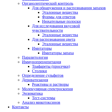
Органолептический контроль
Для обнаружения и распознавания запахов
Эталонные вещества
Формы для ответов
Нюхательные полоски
Для исследования вкусовой
чувствительности
Эталонные вещества
Для распознавания цвета
Эталонные вещества
Имитаторы
Имитаторы запаха
Паразитология
Иммунопреципитация
Трафареты (просечки)
Столики
Определение сульфитов
Дериватизация
Реактивы и растворы
Молекулярная спектроскопия
Энзиматика
Тест-системы
Анализ микотоксинов
Контакты