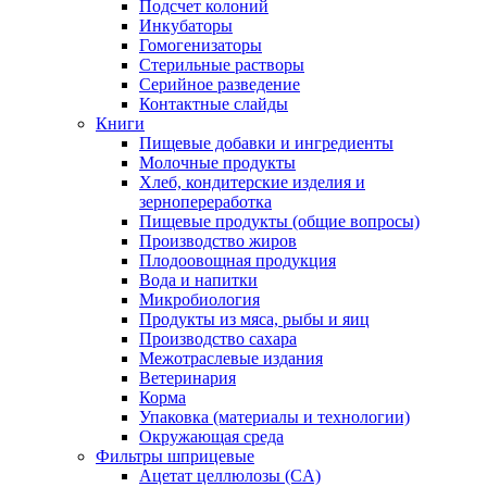
Подсчет колоний
Инкубаторы
Гомогенизаторы
Стерильные растворы
Серийное разведение
Контактные слайды
Книги
Пищевые добавки и ингредиенты
Молочные продукты
Хлеб, кондитерские изделия и
зернопереработка
Пищевые продукты (общие вопросы)
Производство жиров
Плодоовощная продукция
Вода и напитки
Микробиология
Продукты из мяса, рыбы и яиц
Производство сахара
Межотраслевые издания
Ветеринария
Корма
Упаковка (материалы и технологии)
Окружающая среда
Фильтры шприцевые
Ацетат целлюлозы (CA)