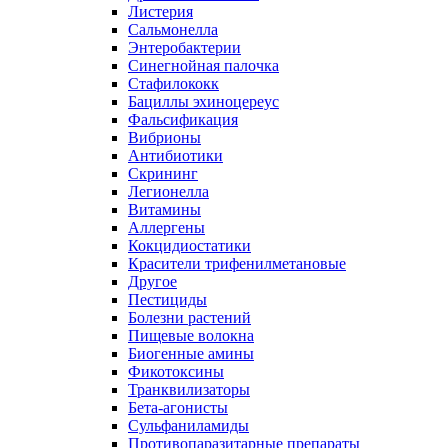
Листерия
Сальмонелла
Энтеробактерии
Синегнойная палочка
Стафилококк
Бациллы эхиноцереус
Фальсификация
Вибрионы
Антибиотики
Скрининг
Легионелла
Витамины
Аллергены
Кокцидиостатики
Красители трифенилметановые
Другое
Пестициды
Болезни растений
Пищевые волокна
Биогенные амины
Фикотоксины
Транквилизаторы
Бета-агонисты
Сульфаниламиды
Противопаразитарные препараты