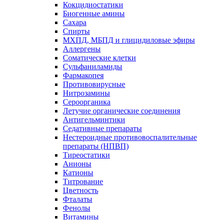
Кокцидиостатики
Биогенные амины
Сахара
Спирты
МХПД, МБПД и глицидиловые эфиры
Аллергены
Соматические клетки
Сульфаниламиды
Фармакопея
Противовирусные
Нитрозамины
Сероорганика
Летучие органические соединения
Антигельминтики
Седативные препараты
Нестероидные противовоспалительные
препараты (НПВП)
Тиреостатики
Анионы
Катионы
Титрование
Цветность
Фталаты
Фенолы
Витамины