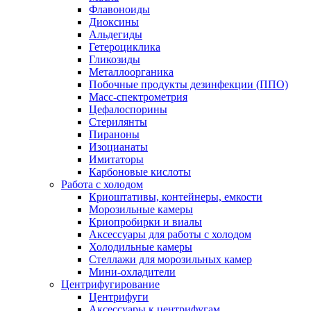
Флавоноиды
Диоксины
Альдегиды
Гетероциклика
Гликозиды
Металлоорганика
Побочные продукты дезинфекции (ППО)
Масс-спектрометрия
Цефалоспорины
Стерилянты
Пираноны
Изоцианаты
Имитаторы
Карбоновые кислоты
Работа с холодом
Криоштативы, контейнеры, емкости
Морозильные камеры
Криопробирки и виалы
Аксессуары для работы с холодом
Холодильные камеры
Стеллажи для морозильных камер
Мини-охладители
Центрифугирование
Центрифуги
Аксессуары к центрифугам