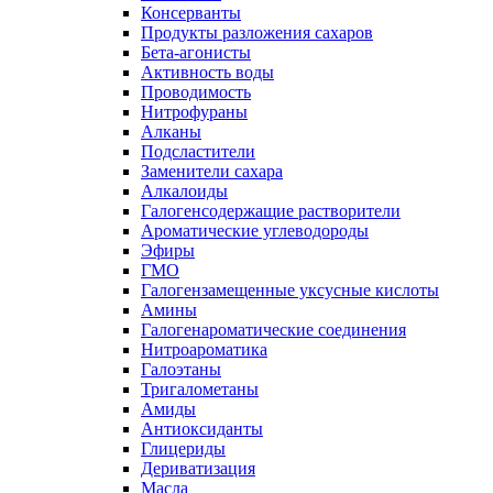
Консерванты
Продукты разложения сахаров
Бета-агонисты
Активность воды
Проводимость
Нитрофураны
Алканы
Подсластители
Заменители сахара
Алкалоиды
Галогенсодержащие растворители
Ароматические углеводороды
Эфиры
ГМО
Галогензамещенные уксусные кислоты
Амины
Галогенароматические соединения
Нитроароматика
Галоэтаны
Тригалометаны
Амиды
Антиоксиданты
Глицериды
Дериватизация
Масла