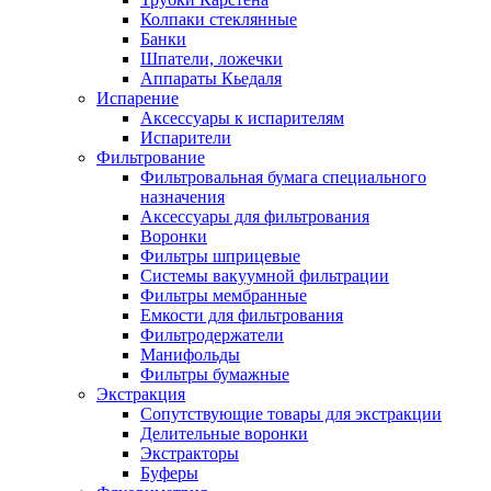
Колпаки стеклянные
Банки
Шпатели, ложечки
Аппараты Кьедаля
Испарение
Аксессуары к испарителям
Испарители
Фильтрование
Фильтровальная бумага специального
назначения
Аксессуары для фильтрования
Воронки
Фильтры шприцевые
Системы вакуумной фильтрации
Фильтры мембранные
Емкости для фильтрования
Фильтродержатели
Манифольды
Фильтры бумажные
Экстракция
Сопутствующие товары для экстракции
Делительные воронки
Экстракторы
Буферы