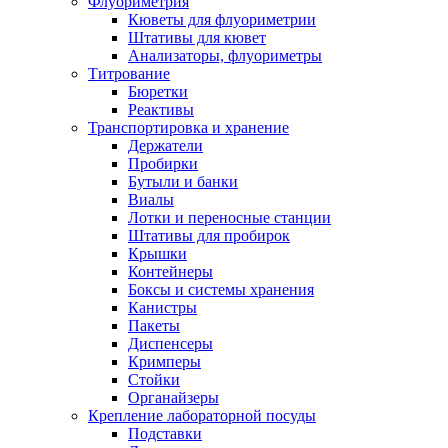
Флуориметрия
Кюветы для флуориметрии
Штативы для кювет
Анализаторы, флуориметры
Титрование
Бюретки
Реактивы
Транспортировка и хранение
Держатели
Пробирки
Бутыли и банки
Виалы
Лотки и переносные станции
Штативы для пробирок
Крышки
Контейнеры
Боксы и системы хранения
Канистры
Пакеты
Диспенсеры
Кримперы
Стойки
Органайзеры
Крепление лабораторной посуды
Подставки