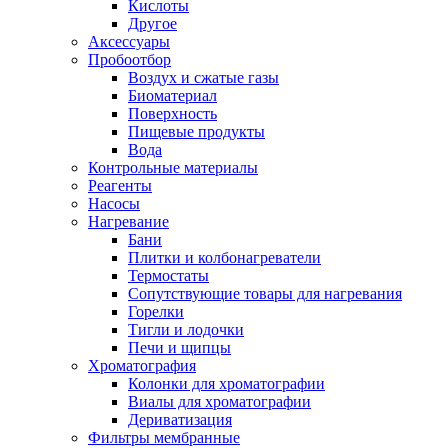
Кислоты
Другое
Аксессуары
Пробоотбор
Воздух и сжатые газы
Биоматериал
Поверхность
Пищевые продукты
Вода
Контрольные материалы
Реагенты
Насосы
Нагревание
Бани
Плитки и колбонагреватели
Термостаты
Сопутствующие товары для нагревания
Горелки
Тигли и лодочки
Печи и щипцы
Хроматография
Колонки для хроматографии
Виалы для хроматографии
Дериватизация
Фильтры мембранные