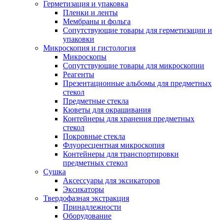
Герметизация и упаковка
Пленки и ленты
Мембраны и фольга
Сопутствующие товары для герметизации и
упаковки
Микроскопия и гистология
Микроскопы
Сопутствующие товары для микроскопии
Реагенты
Презентационные альбомы для предметных
стекол
Предметные стекла
Кюветы для окрашивания
Контейнеры для хранения предметных
стекол
Покровные стекла
Флуоресцентная микроскопия
Контейнеры для транспортировки
предметных стекол
Сушка
Аксессуары для эксикаторов
Эксикаторы
Твердофазная экстракция
Принадлежности
Оборудование