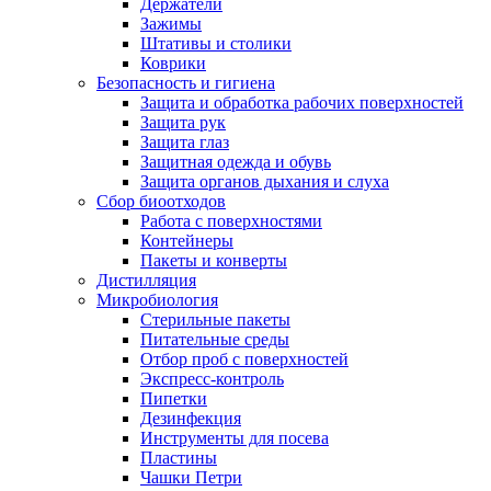
Держатели
Зажимы
Штативы и столики
Коврики
Безопасность и гигиена
Защита и обработка рабочих поверхностей
Защита рук
Защита глаз
Защитная одежда и обувь
Защита органов дыхания и слуха
Сбор биоотходов
Работа с поверхностями
Контейнеры
Пакеты и конверты
Дистилляция
Микробиология
Стерильные пакеты
Питательные среды
Отбор проб с поверхностей
Экспресс-контроль
Пипетки
Дезинфекция
Инструменты для посева
Пластины
Чашки Петри