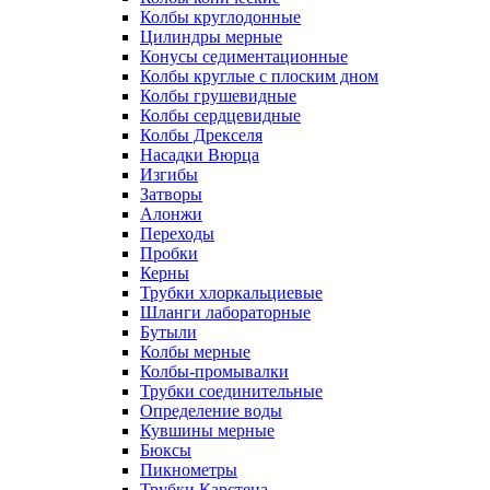
Колбы круглодонные
Цилиндры мерные
Конусы седиментационные
Колбы круглые с плоским дном
Колбы грушевидные
Колбы сердцевидные
Колбы Дрекселя
Насадки Вюрца
Изгибы
Затворы
Алонжи
Переходы
Пробки
Керны
Трубки хлоркальциевые
Шланги лабораторные
Бутыли
Колбы мерные
Колбы-промывалки
Трубки соединительные
Определение воды
Кувшины мерные
Бюксы
Пикнометры
Трубки Карстена