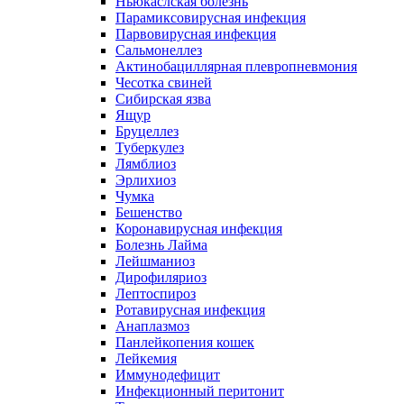
Ньюкаслская болезнь
Парамиксовирусная инфекция
Парвовирусная инфекция
Сальмонеллез
Актинобациллярная плевропневмония
Чесотка свиней
Сибирская язва
Ящур
Бруцеллез
Туберкулез
Лямблиоз
Эрлихиоз
Чумка
Бешенство
Коронавирусная инфекция
Болезнь Лайма
Лейшманиоз
Дирофиляриоз
Лептоспироз
Ротавирусная инфекция
Анаплазмоз
Панлейкопения кошек
Лейкемия
Иммунодефицит
Инфекционный перитонит