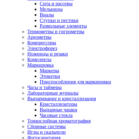
Сита и рассевы
Мельницы
Виалы
Ступки и пестики
Размольные элементы
Термометры и гигрометры
Ареометры
Компрессоры
Электрофорез
Ножницы и резаки
Комплекты
Маркировка
Маркеры
Этикетки
Приспособления для маркировки
Часы и таймеры
Лабораторные журналы
Выпаривание и кристаллизация
Кристаллизаторы
Выпарные чашки
Часовые стекла
Тонкослойная хроматография
Сборные системы
Иглы и скальпели
Фитосанитария