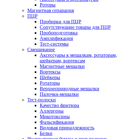
Роторы
Магнитная сепарация
ПЦР
Пробирки для ПЦР
Сопутствующие товары для ПЦР
Пробоподготовка
Амплификация
Тест-системы
Смешивание
Аксессуары к мешалкам, ротаторам,
шейкерам, вортексам
Магнитные мешалки
Вортексы
Шейкеры
Ротаторы
Верхнеприводные мешалки
Палочки-мешалки
Тест-полоски
Качество фритюра
Аллергены
Микотоксины
Фальсификация
Видовая принадлежность
Белки
Индикаторная бумага и тест-полоски