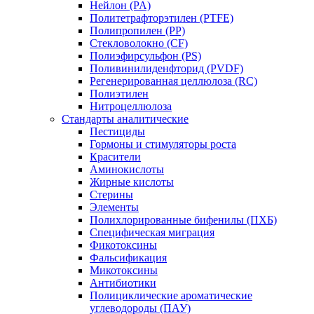
Нейлон (PA)
Политетрафторэтилен (PTFE)
Полипропилен (PP)
Стекловолокно (CF)
Полиэфирсульфон (PS)
Поливинилиденфторид (PVDF)
Регенерированная целлюлоза (RC)
Полиэтилен
Нитроцеллюлоза
Стандарты аналитические
Пестициды
Гормоны и стимуляторы роста
Красители
Аминокислоты
Жирные кислоты
Стерины
Элементы
Полихлорированные бифенилы (ПХБ)
Специфическая миграция
Фикотоксины
Фальсификация
Микотоксины
Антибиотики
Полициклические ароматические
углеводороды (ПАУ)