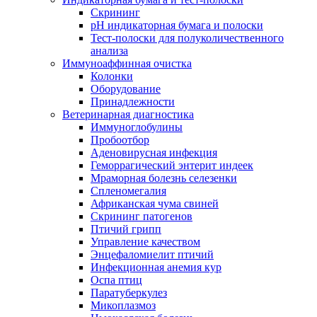
Скрининг
pH индикаторная бумага и полоски
Тест-полоски для полуколичественного
анализа
Иммуноаффинная очистка
Колонки
Оборудование
Принадлежности
Ветеринарная диагностика
Иммуноглобулины
Пробоотбор
Аденовирусная инфекция
Геморрагический энтерит индеек
Мраморная болезнь селезенки
Спленомегалия
Африканская чума свиней
Скрининг патогенов
Птичий грипп
Управление качеством
Энцефаломиелит птичий
Инфекционная анемия кур
Оспа птиц
Паратуберкулез
Микоплазмоз