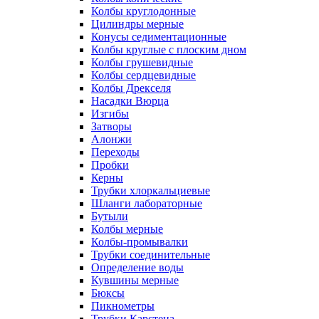
Колбы круглодонные
Цилиндры мерные
Конусы седиментационные
Колбы круглые с плоским дном
Колбы грушевидные
Колбы сердцевидные
Колбы Дрекселя
Насадки Вюрца
Изгибы
Затворы
Алонжи
Переходы
Пробки
Керны
Трубки хлоркальциевые
Шланги лабораторные
Бутыли
Колбы мерные
Колбы-промывалки
Трубки соединительные
Определение воды
Кувшины мерные
Бюксы
Пикнометры
Трубки Карстена