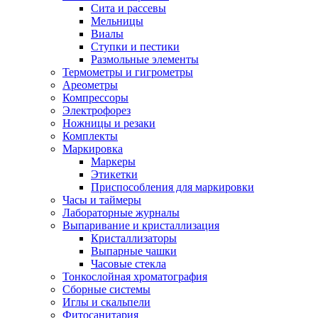
Сита и рассевы
Мельницы
Виалы
Ступки и пестики
Размольные элементы
Термометры и гигрометры
Ареометры
Компрессоры
Электрофорез
Ножницы и резаки
Комплекты
Маркировка
Маркеры
Этикетки
Приспособления для маркировки
Часы и таймеры
Лабораторные журналы
Выпаривание и кристаллизация
Кристаллизаторы
Выпарные чашки
Часовые стекла
Тонкослойная хроматография
Сборные системы
Иглы и скальпели
Фитосанитария