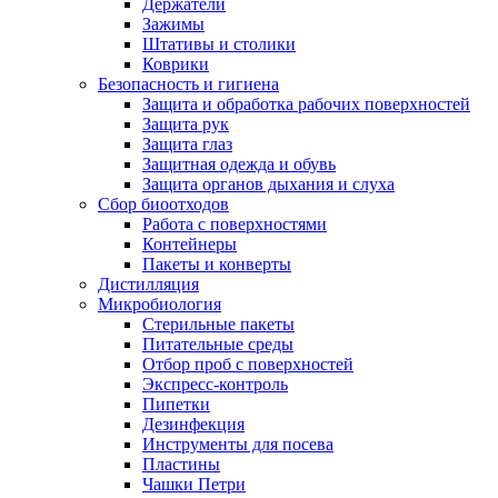
Держатели
Зажимы
Штативы и столики
Коврики
Безопасность и гигиена
Защита и обработка рабочих поверхностей
Защита рук
Защита глаз
Защитная одежда и обувь
Защита органов дыхания и слуха
Сбор биоотходов
Работа с поверхностями
Контейнеры
Пакеты и конверты
Дистилляция
Микробиология
Стерильные пакеты
Питательные среды
Отбор проб с поверхностей
Экспресс-контроль
Пипетки
Дезинфекция
Инструменты для посева
Пластины
Чашки Петри