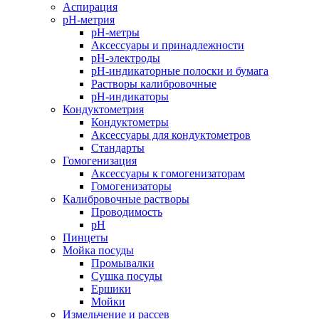
Аспирация
pH-метрия
pH-метры
Аксессуары и принадлежности
pH-электроды
pH-индикаторные полоски и бумага
Растворы калибровочные
pH-индикаторы
Кондуктометрия
Кондуктометры
Аксессуары для кондуктометров
Стандарты
Гомогенизация
Аксессуары к гомогенизаторам
Гомогенизаторы
Калибровочные растворы
Проводимость
pH
Пинцеты
Мойка посуды
Промывалки
Сушка посуды
Ершики
Мойки
Измельчение и рассев