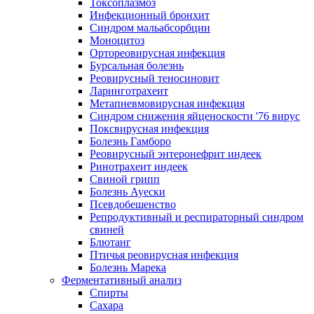
Токсоплазмоз
Инфекционный бронхит
Синдром мальабсорбции
Моноцитоз
Ортореовирусная инфекция
Бурсальная болезнь
Реовирусный теносиновит
Ларинготрахеит
Метапневмовирусная инфекция
Синдром снижения яйценоскости '76 вирус
Поксвирусная инфекция
Болезнь Гамборо
Реовирусный энтеронефрит индеек
Ринотрахеит индеек
Свиной грипп
Болезнь Ауески
Псевдобешенство
Репродуктивный и респираторный синдром
свиней
Блютанг
Птичья реовирусная инфекция
Болезнь Марека
Ферментативный анализ
Спирты
Сахара