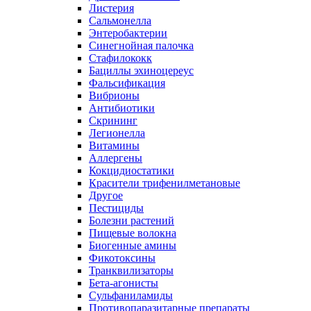
Листерия
Сальмонелла
Энтеробактерии
Синегнойная палочка
Стафилококк
Бациллы эхиноцереус
Фальсификация
Вибрионы
Антибиотики
Скрининг
Легионелла
Витамины
Аллергены
Кокцидиостатики
Красители трифенилметановые
Другое
Пестициды
Болезни растений
Пищевые волокна
Биогенные амины
Фикотоксины
Транквилизаторы
Бета-агонисты
Сульфаниламиды
Противопаразитарные препараты