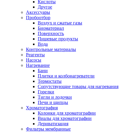
Кислоты
Другое
Аксессуары
Пробоотбор
Воздух и сжатые газы
Биоматериал
Поверхность
Пищевые продукты
Вода
Контрольные материалы
Реагенты
Насосы
Нагревание
Бани
Плитки и колбонагреватели
Термостаты
Сопутствующие товары для нагревания
Горелки
Тигли и лодочки
Печи и щипцы
Хроматография
Колонки для хроматографии
Виалы для хроматографии
Дериватизация
Фильтры мембранные