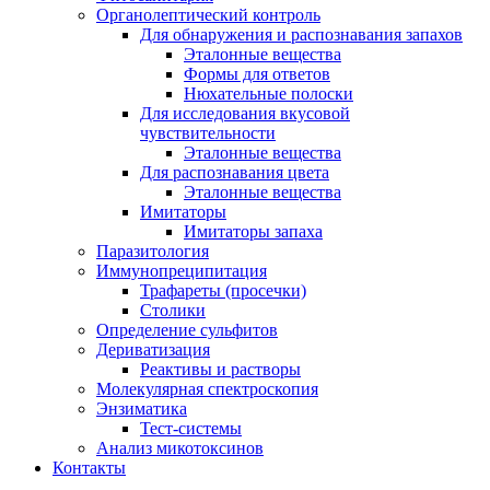
Органолептический контроль
Для обнаружения и распознавания запахов
Эталонные вещества
Формы для ответов
Нюхательные полоски
Для исследования вкусовой
чувствительности
Эталонные вещества
Для распознавания цвета
Эталонные вещества
Имитаторы
Имитаторы запаха
Паразитология
Иммунопреципитация
Трафареты (просечки)
Столики
Определение сульфитов
Дериватизация
Реактивы и растворы
Молекулярная спектроскопия
Энзиматика
Тест-системы
Анализ микотоксинов
Контакты