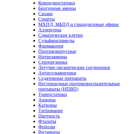
Кокцидиостатики
Биогенные амины
Сахара
Спирты
МХПД, МБПД и глицидиловые эфиры
Аллергены
Соматические клетки
Сульфаниламиды
Фармакопея
Противовирусные
Нитрозамины
Сероорганика
Летучие органические соединения
Антигельминтики
Седативные препараты
Нестероидные противовоспалительные
препараты (НПВП)
Тиреостатики
Анионы
Катионы
Титрование
Цветность
Фталаты
Фенолы
Витамины