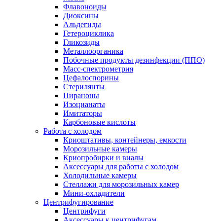
Флавоноиды
Диоксины
Альдегиды
Гетероциклика
Гликозиды
Металлоорганика
Побочные продукты дезинфекции (ППО)
Масс-спектрометрия
Цефалоспорины
Стерилянты
Пираноны
Изоцианаты
Имитаторы
Карбоновые кислоты
Работа с холодом
Криоштативы, контейнеры, емкости
Морозильные камеры
Криопробирки и виалы
Аксессуары для работы с холодом
Холодильные камеры
Стеллажи для морозильных камер
Мини-охладители
Центрифугирование
Центрифуги
Аксессуары к центрифугам