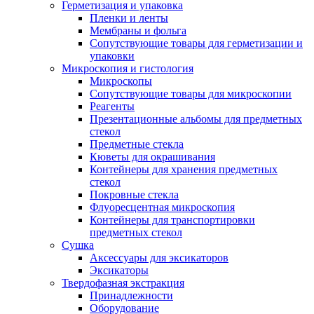
Герметизация и упаковка
Пленки и ленты
Мембраны и фольга
Сопутствующие товары для герметизации и
упаковки
Микроскопия и гистология
Микроскопы
Сопутствующие товары для микроскопии
Реагенты
Презентационные альбомы для предметных
стекол
Предметные стекла
Кюветы для окрашивания
Контейнеры для хранения предметных
стекол
Покровные стекла
Флуоресцентная микроскопия
Контейнеры для транспортировки
предметных стекол
Сушка
Аксессуары для эксикаторов
Эксикаторы
Твердофазная экстракция
Принадлежности
Оборудование