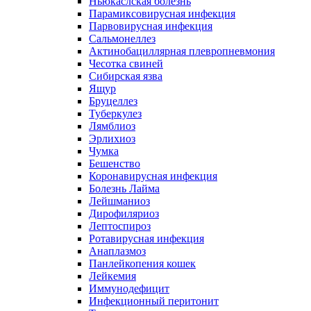
Ньюкаслская болезнь
Парамиксовирусная инфекция
Парвовирусная инфекция
Сальмонеллез
Актинобациллярная плевропневмония
Чесотка свиней
Сибирская язва
Ящур
Бруцеллез
Туберкулез
Лямблиоз
Эрлихиоз
Чумка
Бешенство
Коронавирусная инфекция
Болезнь Лайма
Лейшманиоз
Дирофиляриоз
Лептоспироз
Ротавирусная инфекция
Анаплазмоз
Панлейкопения кошек
Лейкемия
Иммунодефицит
Инфекционный перитонит