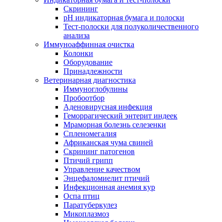
Скрининг
pH индикаторная бумага и полоски
Тест-полоски для полуколичественного
анализа
Иммуноаффинная очистка
Колонки
Оборудование
Принадлежности
Ветеринарная диагностика
Иммуноглобулины
Пробоотбор
Аденовирусная инфекция
Геморрагический энтерит индеек
Мраморная болезнь селезенки
Спленомегалия
Африканская чума свиней
Скрининг патогенов
Птичий грипп
Управление качеством
Энцефаломиелит птичий
Инфекционная анемия кур
Оспа птиц
Паратуберкулез
Микоплазмоз