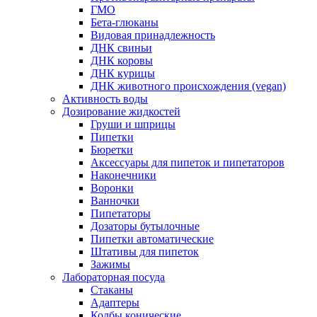
ГМО
Бета-глюканы
Видовая принадлежность
ДНК свиньи
ДНК коровы
ДНК курицы
ДНК животного происхождения (vegan)
Активность воды
Дозирование жидкостей
Груши и шприцы
Пипетки
Бюретки
Аксессуары для пипеток и пипетаторов
Наконечники
Воронки
Ванночки
Пипетаторы
Дозаторы бутылочные
Пипетки автоматические
Штативы для пипеток
Зажимы
Лабораторная посуда
Стаканы
Адаптеры
Колбы конические