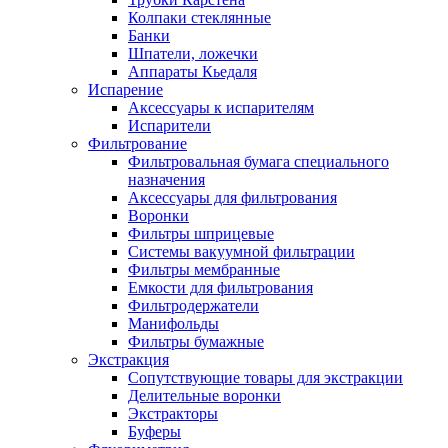
Колпаки стеклянные
Банки
Шпатели, ложечки
Аппараты Кьедаля
Испарение
Аксессуары к испарителям
Испарители
Фильтрование
Фильтровальная бумага специального
назначения
Аксессуары для фильтрования
Воронки
Фильтры шприцевые
Системы вакуумной фильтрации
Фильтры мембранные
Емкости для фильтрования
Фильтродержатели
Манифольды
Фильтры бумажные
Экстракция
Сопутствующие товары для экстракции
Делительные воронки
Экстракторы
Буферы