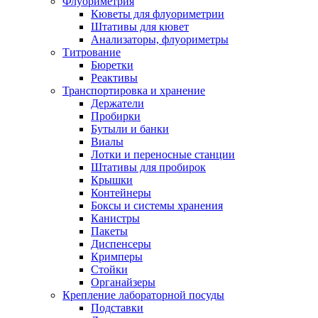
Флуориметрия
Кюветы для флуориметрии
Штативы для кювет
Анализаторы, флуориметры
Титрование
Бюретки
Реактивы
Транспортировка и хранение
Держатели
Пробирки
Бутыли и банки
Виалы
Лотки и переносные станции
Штативы для пробирок
Крышки
Контейнеры
Боксы и системы хранения
Канистры
Пакеты
Диспенсеры
Кримперы
Стойки
Органайзеры
Крепление лабораторной посуды
Подставки