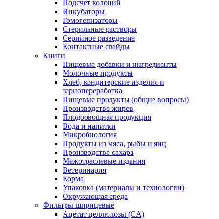
Подсчет колоний
Инкубаторы
Гомогенизаторы
Стерильные растворы
Серийное разведение
Контактные слайды
Книги
Пищевые добавки и ингредиенты
Молочные продукты
Хлеб, кондитерские изделия и
зернопереработка
Пищевые продукты (общие вопросы)
Производство жиров
Плодоовощная продукция
Вода и напитки
Микробиология
Продукты из мяса, рыбы и яиц
Производство сахара
Межотраслевые издания
Ветеринария
Корма
Упаковка (материалы и технологии)
Окружающая среда
Фильтры шприцевые
Ацетат целлюлозы (CA)