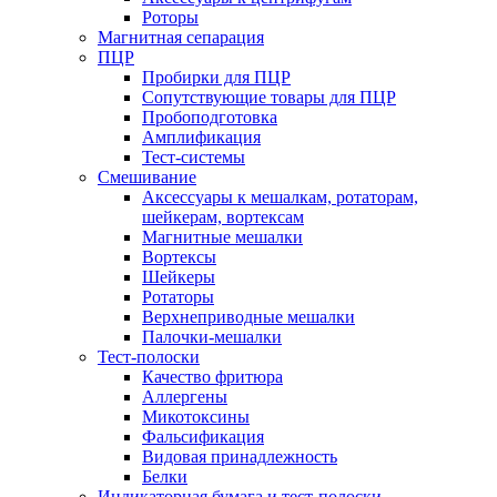
Роторы
Магнитная сепарация
ПЦР
Пробирки для ПЦР
Сопутствующие товары для ПЦР
Пробоподготовка
Амплификация
Тест-системы
Смешивание
Аксессуары к мешалкам, ротаторам,
шейкерам, вортексам
Магнитные мешалки
Вортексы
Шейкеры
Ротаторы
Верхнеприводные мешалки
Палочки-мешалки
Тест-полоски
Качество фритюра
Аллергены
Микотоксины
Фальсификация
Видовая принадлежность
Белки
Индикаторная бумага и тест-полоски