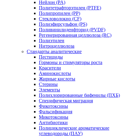
Нейлон (PA)
Политетрафторэтилен (PTFE)
Полипропилен (PP)
Стекловолокно (CF)
Полиэфирсульфон (PS)
Поливинилиденфторид (PVDF)
Регенерированная целлюлоза (RC)
Полиэтилен
Нитроцеллюлоза
Стандарты аналитические
Пестициды
Гормоны и стимуляторы роста
Красители
Аминокислоты
Жирные кислоты
Стерины
Элементы
Полихлорированные бифенилы (ПХБ)
Специфическая миграция
Фикотоксины
Фальсификация
Микотоксины
Антибиотики
Полициклические ароматические
углеводороды (ПАУ)