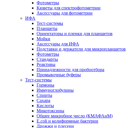
Фотометры
Кюветы для спектрофотометрии
Аксессуары для фотометрии
ИФА
Тест-системы
Планшеты
Ориентаторы и пленки для планшетов
Мойки
Аксессуары для ИФА
Подставки и держатели для микропланшетов
Фотометры
Стандарты
Реактивы
Принадлежности для пробоотбора
Промывочные буферы
Тест-системы
Гормоны
Иммуноглобулины
Спирты
Сахара
Кислоты
Микотоксины
Общее микробное число (КМАФАнМ)
E.coli и колиформные бактерии
Дрожжи и плесени