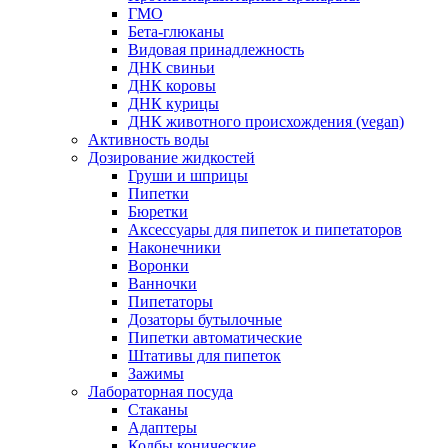
ГМО
Бета-глюканы
Видовая принадлежность
ДНК свиньи
ДНК коровы
ДНК курицы
ДНК животного происхождения (vegan)
Активность воды
Дозирование жидкостей
Груши и шприцы
Пипетки
Бюретки
Аксессуары для пипеток и пипетаторов
Наконечники
Воронки
Ванночки
Пипетаторы
Дозаторы бутылочные
Пипетки автоматические
Штативы для пипеток
Зажимы
Лабораторная посуда
Стаканы
Адаптеры
Колбы конические