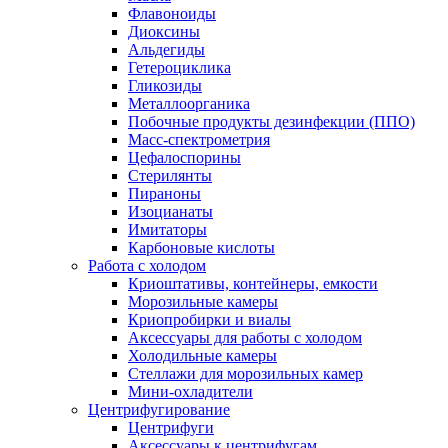
Флавоноиды
Диоксины
Альдегиды
Гетероциклика
Гликозиды
Металлоорганика
Побочные продукты дезинфекции (ППО)
Масс-спектрометрия
Цефалоспорины
Стерилянты
Пираноны
Изоцианаты
Имитаторы
Карбоновые кислоты
Работа с холодом
Криоштативы, контейнеры, емкости
Морозильные камеры
Криопробирки и виалы
Аксессуары для работы с холодом
Холодильные камеры
Стеллажи для морозильных камер
Мини-охладители
Центрифугирование
Центрифуги
Аксессуары к центрифугам