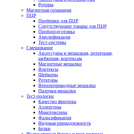
Роторы
Магнитная сепарация
ПЦР
Пробирки для ПЦР
Сопутствующие товары для ПЦР
Пробоподготовка
Амплификация
Тест-системы
Смешивание
Аксессуары к мешалкам, ротаторам,
шейкерам, вортексам
Магнитные мешалки
Вортексы
Шейкеры
Ротаторы
Верхнеприводные мешалки
Палочки-мешалки
Тест-полоски
Качество фритюра
Аллергены
Микотоксины
Фальсификация
Видовая принадлежность
Белки
Индикаторная бумага и тест-полоски