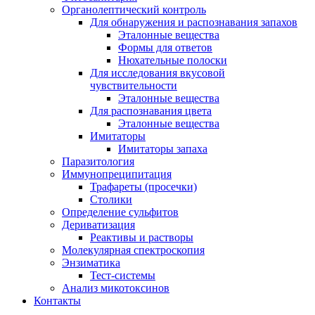
Органолептический контроль
Для обнаружения и распознавания запахов
Эталонные вещества
Формы для ответов
Нюхательные полоски
Для исследования вкусовой
чувствительности
Эталонные вещества
Для распознавания цвета
Эталонные вещества
Имитаторы
Имитаторы запаха
Паразитология
Иммунопреципитация
Трафареты (просечки)
Столики
Определение сульфитов
Дериватизация
Реактивы и растворы
Молекулярная спектроскопия
Энзиматика
Тест-системы
Анализ микотоксинов
Контакты