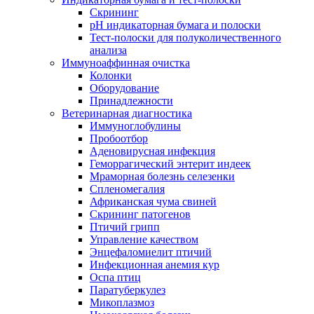
Скрининг
pH индикаторная бумага и полоски
Тест-полоски для полуколичественного
анализа
Иммуноаффинная очистка
Колонки
Оборудование
Принадлежности
Ветеринарная диагностика
Иммуноглобулины
Пробоотбор
Аденовирусная инфекция
Геморрагический энтерит индеек
Мраморная болезнь селезенки
Спленомегалия
Африканская чума свиней
Скрининг патогенов
Птичий грипп
Управление качеством
Энцефаломиелит птичий
Инфекционная анемия кур
Оспа птиц
Паратуберкулез
Микоплазмоз