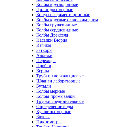
Колбы круглодонные
Цилиндры мерные
Конусы седиментационные
Колбы круглые с плоским дном
Колбы грушевидные
Колбы сердцевидные
Колбы Дрекселя
Насадки Вюрца
Изгибы
Затворы
Алонжи
Переходы
Пробки
Керны
Трубки хлоркальциевые
Шланги лабораторные
Бутыли
Колбы мерные
Колбы-промывалки
Трубки соединительные
Определение воды
Кувшины мерные
Бюксы
Пикнометры
Трубки Карстена