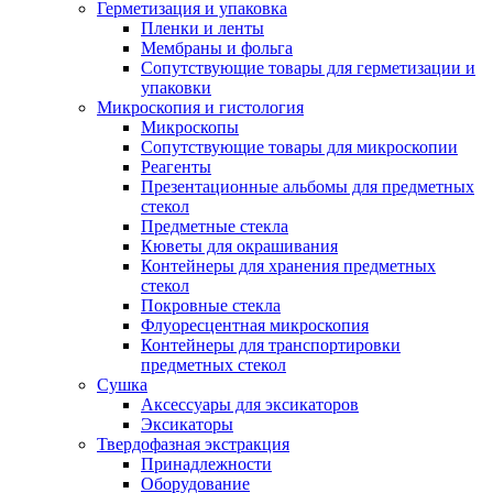
Герметизация и упаковка
Пленки и ленты
Мембраны и фольга
Сопутствующие товары для герметизации и
упаковки
Микроскопия и гистология
Микроскопы
Сопутствующие товары для микроскопии
Реагенты
Презентационные альбомы для предметных
стекол
Предметные стекла
Кюветы для окрашивания
Контейнеры для хранения предметных
стекол
Покровные стекла
Флуоресцентная микроскопия
Контейнеры для транспортировки
предметных стекол
Сушка
Аксессуары для эксикаторов
Эксикаторы
Твердофазная экстракция
Принадлежности
Оборудование