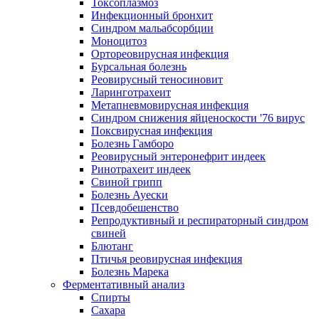
Токсоплазмоз
Инфекционный бронхит
Синдром мальабсорбции
Моноцитоз
Ортореовирусная инфекция
Бурсальная болезнь
Реовирусный теносиновит
Ларинготрахеит
Метапневмовирусная инфекция
Синдром снижения яйценоскости '76 вирус
Поксвирусная инфекция
Болезнь Гамборо
Реовирусный энтеронефрит индеек
Ринотрахеит индеек
Свиной грипп
Болезнь Ауески
Псевдобешенство
Репродуктивный и респираторный синдром
свиней
Блютанг
Птичья реовирусная инфекция
Болезнь Марека
Ферментативный анализ
Спирты
Сахара