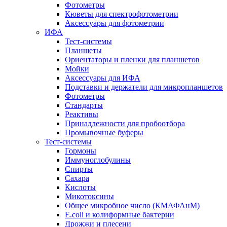
Фотометры
Кюветы для спектрофотометрии
Аксессуары для фотометрии
ИФА
Тест-системы
Планшеты
Ориентаторы и пленки для планшетов
Мойки
Аксессуары для ИФА
Подставки и держатели для микропланшетов
Фотометры
Стандарты
Реактивы
Принадлежности для пробоотбора
Промывочные буферы
Тест-системы
Гормоны
Иммуноглобулины
Спирты
Сахара
Кислоты
Микотоксины
Общее микробное число (КМАФАнМ)
E.coli и колиформные бактерии
Дрожжи и плесени