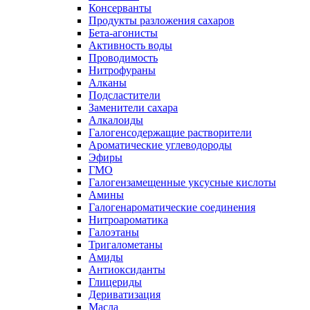
Консерванты
Продукты разложения сахаров
Бета-агонисты
Активность воды
Проводимость
Нитрофураны
Алканы
Подсластители
Заменители сахара
Алкалоиды
Галогенсодержащие растворители
Ароматические углеводороды
Эфиры
ГМО
Галогензамещенные уксусные кислоты
Амины
Галогенароматические соединения
Нитроароматика
Галоэтаны
Тригалометаны
Амиды
Антиоксиданты
Глицериды
Дериватизация
Масла