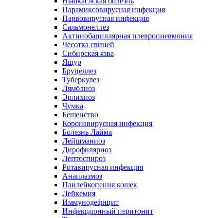
Ньюкаслская болезнь
Парамиксовирусная инфекция
Парвовирусная инфекция
Сальмонеллез
Актинобациллярная плевропневмония
Чесотка свиней
Сибирская язва
Ящур
Бруцеллез
Туберкулез
Лямблиоз
Эрлихиоз
Чумка
Бешенство
Коронавирусная инфекция
Болезнь Лайма
Лейшманиоз
Дирофиляриоз
Лептоспироз
Ротавирусная инфекция
Анаплазмоз
Панлейкопения кошек
Лейкемия
Иммунодефицит
Инфекционный перитонит