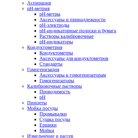
Аспирация
pH-метрия
pH-метры
Аксессуары и принадлежности
pH-электроды
pH-индикаторные полоски и бумага
Растворы калибровочные
pH-индикаторы
Кондуктометрия
Кондуктометры
Аксессуары для кондуктометров
Стандарты
Гомогенизация
Аксессуары к гомогенизаторам
Гомогенизаторы
Калибровочные растворы
Проводимость
pH
Пинцеты
Мойка посуды
Промывалки
Сушка посуды
Ершики
Мойки
Измельчение и рассев