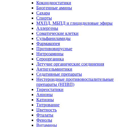
Кокцидиостатики
Биогенные амины
Сахара
Спирты
МХПД, МБПД и глицидиловые эфиры
Аллергены
Соматические клетки
Сульфаниламиды
Фармакопея
Противовирусные
Нитрозамины
Сероорганика
Летучие органические соединения
Антигельминтики
Седативные препараты
Нестероидные противовоспалительные
препараты (НПВП)
Тиреостатики
Анионы
Катионы
Титрование
Цветность
Фталаты
Фенолы
Витамины