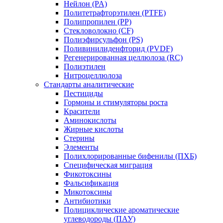
Нейлон (PA)
Политетрафторэтилен (PTFE)
Полипропилен (PP)
Стекловолокно (CF)
Полиэфирсульфон (PS)
Поливинилиденфторид (PVDF)
Регенерированная целлюлоза (RC)
Полиэтилен
Нитроцеллюлоза
Стандарты аналитические
Пестициды
Гормоны и стимуляторы роста
Красители
Аминокислоты
Жирные кислоты
Стерины
Элементы
Полихлорированные бифенилы (ПХБ)
Специфическая миграция
Фикотоксины
Фальсификация
Микотоксины
Антибиотики
Полициклические ароматические
углеводороды (ПАУ)