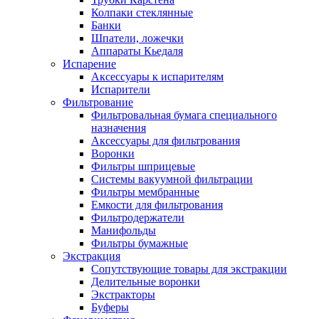
Колпаки стеклянные
Банки
Шпатели, ложечки
Аппараты Кьедаля
Испарение
Аксессуары к испарителям
Испарители
Фильтрование
Фильтровальная бумага специального
назначения
Аксессуары для фильтрования
Воронки
Фильтры шприцевые
Системы вакуумной фильтрации
Фильтры мембранные
Емкости для фильтрования
Фильтродержатели
Манифольды
Фильтры бумажные
Экстракция
Сопутствующие товары для экстракции
Делительные воронки
Экстракторы
Буферы