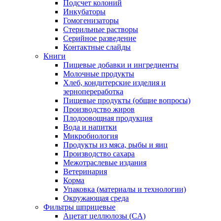
Подсчет колоний
Инкубаторы
Гомогенизаторы
Стерильные растворы
Серийное разведение
Контактные слайды
Книги
Пищевые добавки и ингредиенты
Молочные продукты
Хлеб, кондитерские изделия и
зернопереработка
Пищевые продукты (общие вопросы)
Производство жиров
Плодоовощная продукция
Вода и напитки
Микробиология
Продукты из мяса, рыбы и яиц
Производство сахара
Межотраслевые издания
Ветеринария
Корма
Упаковка (материалы и технологии)
Окружающая среда
Фильтры шприцевые
Ацетат целлюлозы (CA)