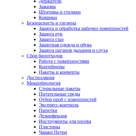
Держатели
Зажимы
Штативы и столики
Коврики
Безопасность и гигиена
Защита и обработка рабочих поверхностей
Защита рук
Защита глаз
Защитная одежда и обувь
Защита органов дыхания и слуха
Сбор биоотходов
Работа с поверхностями
Контейнеры
Пакеты и конверты
Дистилляция
Микробиология
Стерильные пакеты
Питательные среды
Отбор проб с поверхностей
Экспресс-контроль
Пипетки
Дезинфекция
Инструменты для посева
Пластины
Чашки Петри