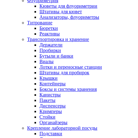
Флуориметрия
Кюветы для флуориметрии
Штативы для кювет
Анализаторы, флуориметры
Титрование
Бюретки
Реактивы
Транспортировка и хранение
Держатели
Пробирки
Бутыли и банки
Виалы
Лотки и переносные станции
Штативы для пробирок
Крышки
Контейнеры
Боксы и системы хранения
Канистры
Пакеты
Диспенсеры
Кримперы
Стойки
Органайзеры
Крепление лабораторной посуды
Подставки