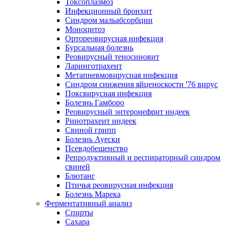
Токсоплазмоз
Инфекционный бронхит
Синдром мальабсорбции
Моноцитоз
Ортореовирусная инфекция
Бурсальная болезнь
Реовирусный теносиновит
Ларинготрахеит
Метапневмовирусная инфекция
Синдром снижения яйценоскости '76 вирус
Поксвирусная инфекция
Болезнь Гамборо
Реовирусный энтеронефрит индеек
Ринотрахеит индеек
Свиной грипп
Болезнь Ауески
Псевдобешенство
Репродуктивный и респираторный синдром
свиней
Блютанг
Птичья реовирусная инфекция
Болезнь Марека
Ферментативный анализ
Спирты
Сахара