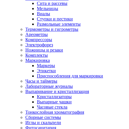
Сита и рассевы
Мельницы
Виалы
Ступки и пестики
Размольные элементы
Термометры и гигрометры
Ареометры
Компрессоры
Электрофорез
Ножницы и резаки
Комплекты
Маркировка
Маркеры
Этикетки
Приспособления для маркировки
Часы и таймеры
Лабораторные журналы
Выпаривание и кристаллизация
Кристаллизаторы
Выпарные чашки
Часовые стекла
Тонкослойная хроматография
Сборные системы
Иглы и скальпели
Фитосанитария