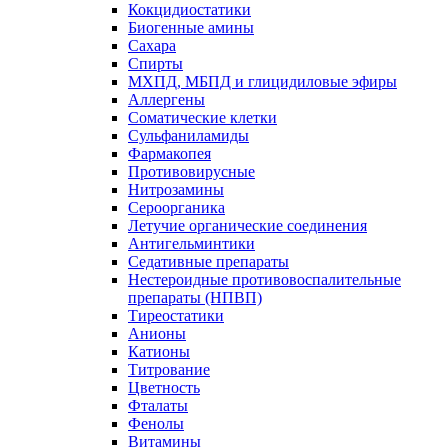
Кокцидиостатики
Биогенные амины
Сахара
Спирты
МХПД, МБПД и глицидиловые эфиры
Аллергены
Соматические клетки
Сульфаниламиды
Фармакопея
Противовирусные
Нитрозамины
Сероорганика
Летучие органические соединения
Антигельминтики
Седативные препараты
Нестероидные противовоспалительные
препараты (НПВП)
Тиреостатики
Анионы
Катионы
Титрование
Цветность
Фталаты
Фенолы
Витамины