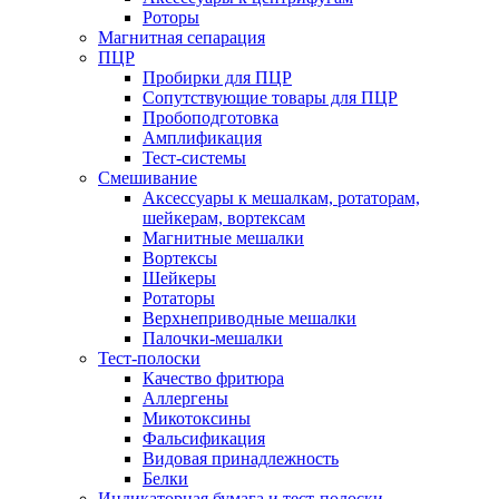
Роторы
Магнитная сепарация
ПЦР
Пробирки для ПЦР
Сопутствующие товары для ПЦР
Пробоподготовка
Амплификация
Тест-системы
Смешивание
Аксессуары к мешалкам, ротаторам,
шейкерам, вортексам
Магнитные мешалки
Вортексы
Шейкеры
Ротаторы
Верхнеприводные мешалки
Палочки-мешалки
Тест-полоски
Качество фритюра
Аллергены
Микотоксины
Фальсификация
Видовая принадлежность
Белки
Индикаторная бумага и тест-полоски