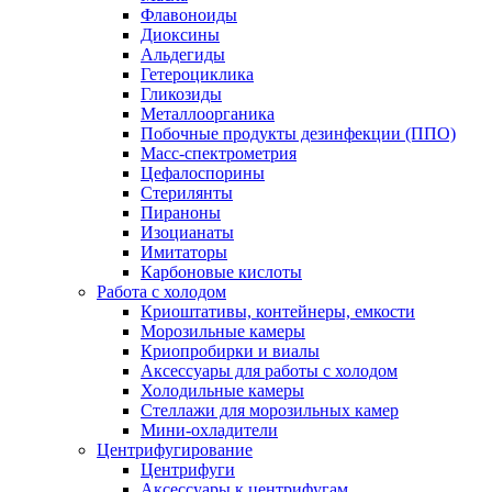
Флавоноиды
Диоксины
Альдегиды
Гетероциклика
Гликозиды
Металлоорганика
Побочные продукты дезинфекции (ППО)
Масс-спектрометрия
Цефалоспорины
Стерилянты
Пираноны
Изоцианаты
Имитаторы
Карбоновые кислоты
Работа с холодом
Криоштативы, контейнеры, емкости
Морозильные камеры
Криопробирки и виалы
Аксессуары для работы с холодом
Холодильные камеры
Стеллажи для морозильных камер
Мини-охладители
Центрифугирование
Центрифуги
Аксессуары к центрифугам