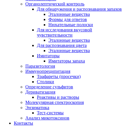
Органолептический контроль
Для обнаружения и распознавания запахов
Эталонные вещества
Формы для ответов
Нюхательные полоски
Для исследования вкусовой
чувствительности
Эталонные вещества
Для распознавания цвета
Эталонные вещества
Имитаторы
Имитаторы запаха
Паразитология
Иммунопреципитация
Трафареты (просечки)
Столики
Определение сульфитов
Дериватизация
Реактивы и растворы
Молекулярная спектроскопия
Энзиматика
Тест-системы
Анализ микотоксинов
Контакты