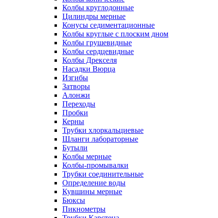
Колбы круглодонные
Цилиндры мерные
Конусы седиментационные
Колбы круглые с плоским дном
Колбы грушевидные
Колбы сердцевидные
Колбы Дрекселя
Насадки Вюрца
Изгибы
Затворы
Алонжи
Переходы
Пробки
Керны
Трубки хлоркальциевые
Шланги лабораторные
Бутыли
Колбы мерные
Колбы-промывалки
Трубки соединительные
Определение воды
Кувшины мерные
Бюксы
Пикнометры
Трубки Карстена