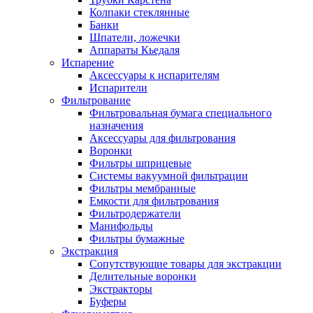
Колпаки стеклянные
Банки
Шпатели, ложечки
Аппараты Кьедаля
Испарение
Аксессуары к испарителям
Испарители
Фильтрование
Фильтровальная бумага специального
назначения
Аксессуары для фильтрования
Воронки
Фильтры шприцевые
Системы вакуумной фильтрации
Фильтры мембранные
Емкости для фильтрования
Фильтродержатели
Манифольды
Фильтры бумажные
Экстракция
Сопутствующие товары для экстракции
Делительные воронки
Экстракторы
Буферы