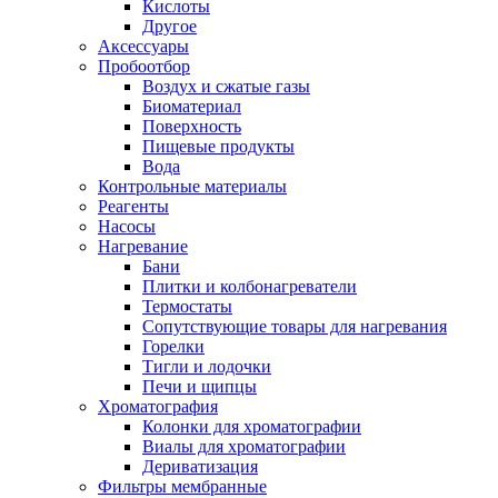
Кислоты
Другое
Аксессуары
Пробоотбор
Воздух и сжатые газы
Биоматериал
Поверхность
Пищевые продукты
Вода
Контрольные материалы
Реагенты
Насосы
Нагревание
Бани
Плитки и колбонагреватели
Термостаты
Сопутствующие товары для нагревания
Горелки
Тигли и лодочки
Печи и щипцы
Хроматография
Колонки для хроматографии
Виалы для хроматографии
Дериватизация
Фильтры мембранные