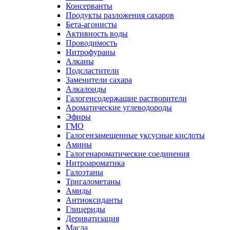
Консерванты
Продукты разложения сахаров
Бета-агонисты
Активность воды
Проводимость
Нитрофураны
Алканы
Подсластители
Заменители сахара
Алкалоиды
Галогенсодержащие растворители
Ароматические углеводороды
Эфиры
ГМО
Галогензамещенные уксусные кислоты
Амины
Галогенароматические соединения
Нитроароматика
Галоэтаны
Тригалометаны
Амиды
Антиоксиданты
Глицериды
Дериватизация
Масла