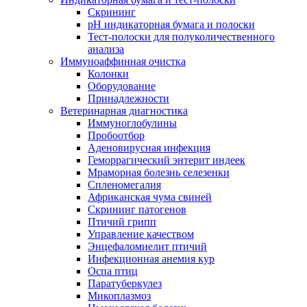
Скрининг
pH индикаторная бумага и полоски
Тест-полоски для полуколичественного
анализа
Иммуноаффинная очистка
Колонки
Оборудование
Принадлежности
Ветеринарная диагностика
Иммуноглобулины
Пробоотбор
Аденовирусная инфекция
Геморрагический энтерит индеек
Мраморная болезнь селезенки
Спленомегалия
Африканская чума свиней
Скрининг патогенов
Птичий грипп
Управление качеством
Энцефаломиелит птичий
Инфекционная анемия кур
Оспа птиц
Паратуберкулез
Микоплазмоз