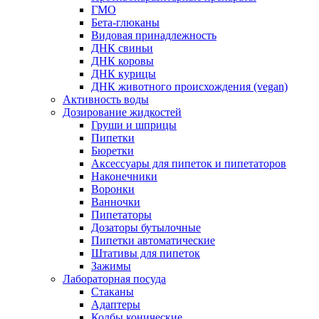
ГМО
Бета-глюканы
Видовая принадлежность
ДНК свиньи
ДНК коровы
ДНК курицы
ДНК животного происхождения (vegan)
Активность воды
Дозирование жидкостей
Груши и шприцы
Пипетки
Бюретки
Аксессуары для пипеток и пипетаторов
Наконечники
Воронки
Ванночки
Пипетаторы
Дозаторы бутылочные
Пипетки автоматические
Штативы для пипеток
Зажимы
Лабораторная посуда
Стаканы
Адаптеры
Колбы конические