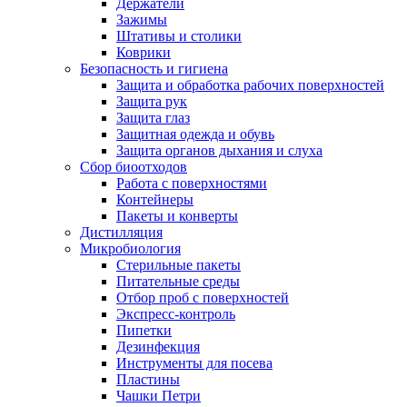
Держатели
Зажимы
Штативы и столики
Коврики
Безопасность и гигиена
Защита и обработка рабочих поверхностей
Защита рук
Защита глаз
Защитная одежда и обувь
Защита органов дыхания и слуха
Сбор биоотходов
Работа с поверхностями
Контейнеры
Пакеты и конверты
Дистилляция
Микробиология
Стерильные пакеты
Питательные среды
Отбор проб с поверхностей
Экспресс-контроль
Пипетки
Дезинфекция
Инструменты для посева
Пластины
Чашки Петри