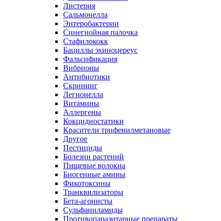
Листерия
Сальмонелла
Энтеробактерии
Синегнойная палочка
Стафилококк
Бациллы эхиноцереус
Фальсификация
Вибрионы
Антибиотики
Скрининг
Легионелла
Витамины
Аллергены
Кокцидиостатики
Красители трифенилметановые
Другое
Пестициды
Болезни растений
Пищевые волокна
Биогенные амины
Фикотоксины
Транквилизаторы
Бета-агонисты
Сульфаниламиды
Противопаразитарные препараты