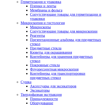
Герметизация и упаковка
Пленки и ленты
Мембраны и фольга
Сопутствующие товары для герметизации и
упаковки
Микроскопия и гистология
Микроскопы
Сопутствующие товары для микроскопии
Реагенты
Презентационные альбомы для предметных
стекол
Предметные стекла
Кюветы для окрашивания
Контейнеры для хранения предметных
стекол
Покровные стекла
Флуоресцентная микроскопия
Контейнеры для транспортировки
предметных стекол
Сушка
Аксессуары для эксикаторов
Эксикаторы
Твердофазная экстракция
Принадлежности
Оборудование