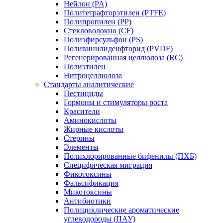
Нейлон (PA)
Политетрафторэтилен (PTFE)
Полипропилен (PP)
Стекловолокно (CF)
Полиэфирсульфон (PS)
Поливинилиденфторид (PVDF)
Регенерированная целлюлоза (RC)
Полиэтилен
Нитроцеллюлоза
Стандарты аналитические
Пестициды
Гормоны и стимуляторы роста
Красители
Аминокислоты
Жирные кислоты
Стерины
Элементы
Полихлорированные бифенилы (ПХБ)
Специфическая миграция
Фикотоксины
Фальсификация
Микотоксины
Антибиотики
Полициклические ароматические
углеводороды (ПАУ)