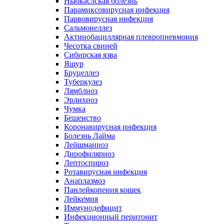
Ньюкаслская болезнь
Парамиксовирусная инфекция
Парвовирусная инфекция
Сальмонеллез
Актинобациллярная плевропневмония
Чесотка свиней
Сибирская язва
Ящур
Бруцеллез
Туберкулез
Лямблиоз
Эрлихиоз
Чумка
Бешенство
Коронавирусная инфекция
Болезнь Лайма
Лейшманиоз
Дирофиляриоз
Лептоспироз
Ротавирусная инфекция
Анаплазмоз
Панлейкопения кошек
Лейкемия
Иммунодефицит
Инфекционный перитонит