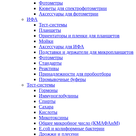
Фотометры
Кюветы для спектрофотометрии
Аксессуары для фотометрии
ИФА
Тест-системы
Планшеты
Ориентаторы и пленки для планшетов
Мойки
Аксессуары для ИФА
Подставки и держатели для микропланшетов
Фотометры
Стандарты
Реактивы
Принадлежности для пробоотбора
Промывочные буферы
Тест-системы
Гормоны
Иммуноглобулины
Спирты
Сахара
Кислоты
Микотоксины
Общее микробное число (КМАФАнМ)
E.coli и колиформные бактерии
Дрожжи и плесени