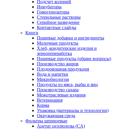
Подсчет колоний
Инкубаторы
Гомогенизаторы
Стерильные растворы
Серийное разведение
Контактные слайды
Книги
Пищевые добавки и ингредиенты
Молочные продукты
Хлеб, кондитерские изделия и
зернопереработка
Пищевые продукты (общие вопросы)
Производство жиров
Плодоовощная продукция
Вода и напитки
Микробиология
Продукты из мяса, рыбы и яиц
Производство сахара
Межотраслевые издания
Ветеринария
Корма
Упаковка (материалы и технологии)
Окружающая среда
Фильтры шприцевые
Ацетат целлюлозы (CA)