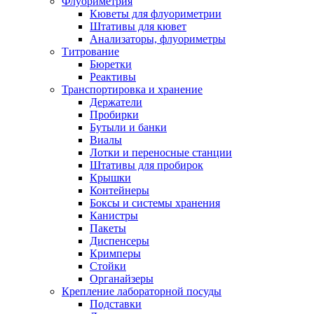
Флуориметрия
Кюветы для флуориметрии
Штативы для кювет
Анализаторы, флуориметры
Титрование
Бюретки
Реактивы
Транспортировка и хранение
Держатели
Пробирки
Бутыли и банки
Виалы
Лотки и переносные станции
Штативы для пробирок
Крышки
Контейнеры
Боксы и системы хранения
Канистры
Пакеты
Диспенсеры
Кримперы
Стойки
Органайзеры
Крепление лабораторной посуды
Подставки