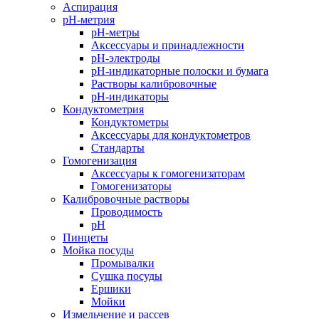
Аспирация
pH-метрия
pH-метры
Аксессуары и принадлежности
pH-электроды
pH-индикаторные полоски и бумага
Растворы калибровочные
pH-индикаторы
Кондуктометрия
Кондуктометры
Аксессуары для кондуктометров
Стандарты
Гомогенизация
Аксессуары к гомогенизаторам
Гомогенизаторы
Калибровочные растворы
Проводимость
pH
Пинцеты
Мойка посуды
Промывалки
Сушка посуды
Ершики
Мойки
Измельчение и рассев