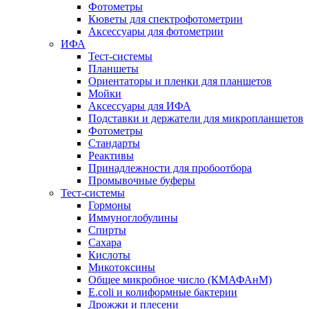
Фотометры
Кюветы для спектрофотометрии
Аксессуары для фотометрии
ИФА
Тест-системы
Планшеты
Ориентаторы и пленки для планшетов
Мойки
Аксессуары для ИФА
Подставки и держатели для микропланшетов
Фотометры
Стандарты
Реактивы
Принадлежности для пробоотбора
Промывочные буферы
Тест-системы
Гормоны
Иммуноглобулины
Спирты
Сахара
Кислоты
Микотоксины
Общее микробное число (КМАФАнМ)
E.coli и колиформные бактерии
Дрожжи и плесени