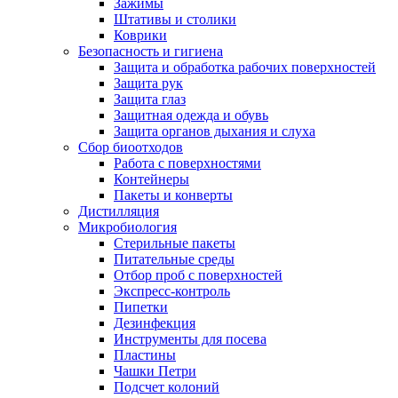
Зажимы
Штативы и столики
Коврики
Безопасность и гигиена
Защита и обработка рабочих поверхностей
Защита рук
Защита глаз
Защитная одежда и обувь
Защита органов дыхания и слуха
Сбор биоотходов
Работа с поверхностями
Контейнеры
Пакеты и конверты
Дистилляция
Микробиология
Стерильные пакеты
Питательные среды
Отбор проб с поверхностей
Экспресс-контроль
Пипетки
Дезинфекция
Инструменты для посева
Пластины
Чашки Петри
Подсчет колоний