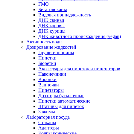
ГМО
Бета-глюканы
Видовая принадлежность
ДНК свиньи
ДНК коровы
ДНК курицы
ДНК животного происхождения (vegan)
Активность воды
Дозирование жидкостей
Груши и шприцы
Пипетки
Бюретки
Аксессуары для пипеток и пипетаторов
Наконечники
Воронки
Ванночки
Пипетаторы
Дозаторы бутылочные
Пипетки автоматические
Штативы для пипеток
Зажимы
Лабораторная посуда
Стаканы
Адаптеры
Колбы конические