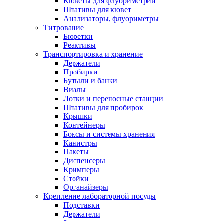
Кюветы для флуориметрии
Штативы для кювет
Анализаторы, флуориметры
Титрование
Бюретки
Реактивы
Транспортировка и хранение
Держатели
Пробирки
Бутыли и банки
Виалы
Лотки и переносные станции
Штативы для пробирок
Крышки
Контейнеры
Боксы и системы хранения
Канистры
Пакеты
Диспенсеры
Кримперы
Стойки
Органайзеры
Крепление лабораторной посуды
Подставки
Держатели