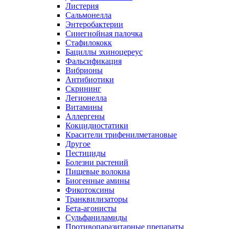
Листерия
Сальмонелла
Энтеробактерии
Синегнойная палочка
Стафилококк
Бациллы эхиноцереус
Фальсификация
Вибрионы
Антибиотики
Скрининг
Легионелла
Витамины
Аллергены
Кокцидиостатики
Красители трифенилметановые
Другое
Пестициды
Болезни растений
Пищевые волокна
Биогенные амины
Фикотоксины
Транквилизаторы
Бета-агонисты
Сульфаниламиды
Противопаразитарные препараты