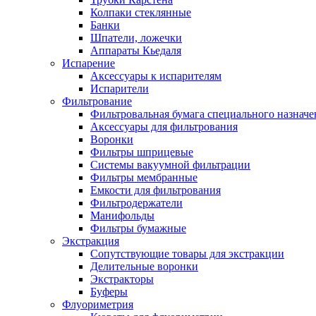
Колпаки стеклянные
Банки
Шпатели, ложечки
Аппараты Кьедаля
Испарение
Аксессуары к испарителям
Испарители
Фильтрование
Фильтровальная бумага специального назначе
Аксессуары для фильтрования
Воронки
Фильтры шприцевые
Системы вакуумной фильтрации
Фильтры мембранные
Емкости для фильтрования
Фильтродержатели
Манифольды
Фильтры бумажные
Экстракция
Сопутствующие товары для экстракции
Делительные воронки
Экстракторы
Буферы
Флуориметрия