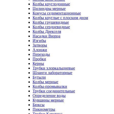
Колбы круглодонные
Цилиндры мерные
Конусы седиментационные
Колбы круглые с плоским дном
Колбы грушевидные
Колбы сердцевидные
Колбы Дрекселя
Насадки Вюрца
Изгибы
Затворы
Алонжи
Переходы
Пробки
Керны
Трубки хлоркальциевые
Шланги лабораторные
Бутыли
Колбы мерные
Колбы-промывалки
Трубки соединительные
Определение воды
Кувшины мерные
Бюксы
Пикнометры
Трубки Карстена