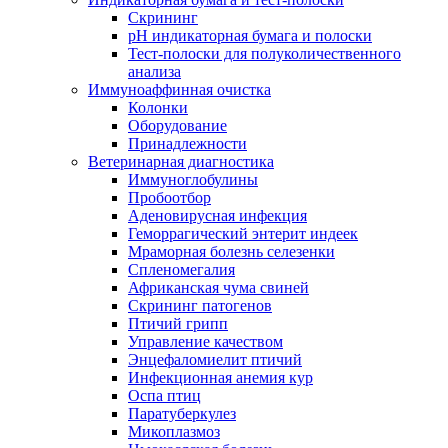
Скрининг
pH индикаторная бумага и полоски
Тест-полоски для полуколичественного
анализа
Иммуноаффинная очистка
Колонки
Оборудование
Принадлежности
Ветеринарная диагностика
Иммуноглобулины
Пробоотбор
Аденовирусная инфекция
Геморрагический энтерит индеек
Мраморная болезнь селезенки
Спленомегалия
Африканская чума свиней
Скрининг патогенов
Птичий грипп
Управление качеством
Энцефаломиелит птичий
Инфекционная анемия кур
Оспа птиц
Паратуберкулез
Микоплазмоз