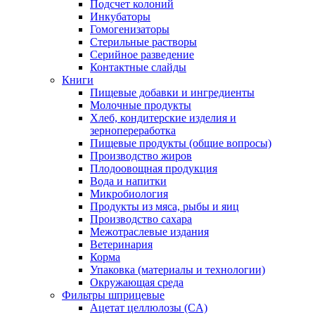
Подсчет колоний
Инкубаторы
Гомогенизаторы
Стерильные растворы
Серийное разведение
Контактные слайды
Книги
Пищевые добавки и ингредиенты
Молочные продукты
Хлеб, кондитерские изделия и
зернопереработка
Пищевые продукты (общие вопросы)
Производство жиров
Плодоовощная продукция
Вода и напитки
Микробиология
Продукты из мяса, рыбы и яиц
Производство сахара
Межотраслевые издания
Ветеринария
Корма
Упаковка (материалы и технологии)
Окружающая среда
Фильтры шприцевые
Ацетат целлюлозы (CA)