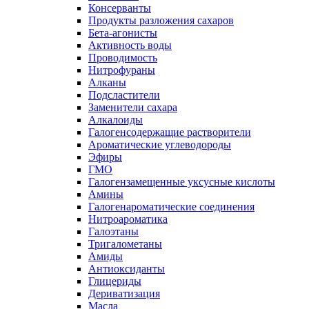
Консерванты
Продукты разложения сахаров
Бета-агонисты
Активность воды
Проводимость
Нитрофураны
Алканы
Подсластители
Заменители сахара
Алкалоиды
Галогенсодержащие растворители
Ароматические углеводороды
Эфиры
ГМО
Галогензамещенные уксусные кислоты
Амины
Галогенароматические соединения
Нитроароматика
Галоэтаны
Тригалометаны
Амиды
Антиоксиданты
Глицериды
Дериватизация
Масла