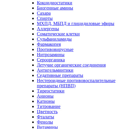
Кокцидиостатики
Биогенные амины
Сахара
Спирты
МХПД, МБПД и глицидиловые эфиры
Аллергены
Соматические клетки
Сульфаниламиды
Фармакопея
Противовирусные
Нитрозамины
Сероорганика
Летучие органические соединения
Антигельминтики
Седативные препараты
Нестероидные противовоспалительные
препараты (НПВП)
Тиреостатики
Анионы
Катионы
Титрование
Цветность
Фталаты
Фенолы
Витамины