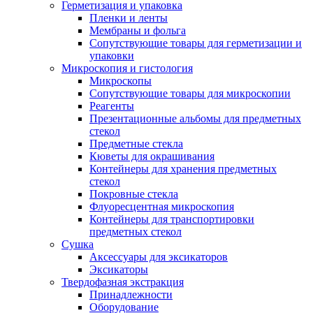
Герметизация и упаковка
Пленки и ленты
Мембраны и фольга
Сопутствующие товары для герметизации и
упаковки
Микроскопия и гистология
Микроскопы
Сопутствующие товары для микроскопии
Реагенты
Презентационные альбомы для предметных
стекол
Предметные стекла
Кюветы для окрашивания
Контейнеры для хранения предметных
стекол
Покровные стекла
Флуоресцентная микроскопия
Контейнеры для транспортировки
предметных стекол
Сушка
Аксессуары для эксикаторов
Эксикаторы
Твердофазная экстракция
Принадлежности
Оборудование