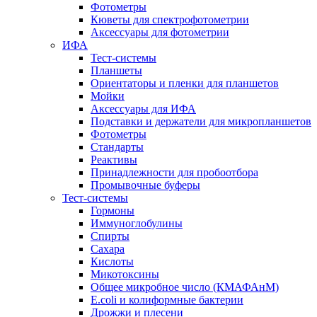
Фотометры
Кюветы для спектрофотометрии
Аксессуары для фотометрии
ИФА
Тест-системы
Планшеты
Ориентаторы и пленки для планшетов
Мойки
Аксессуары для ИФА
Подставки и держатели для микропланшетов
Фотометры
Стандарты
Реактивы
Принадлежности для пробоотбора
Промывочные буферы
Тест-системы
Гормоны
Иммуноглобулины
Спирты
Сахара
Кислоты
Микотоксины
Общее микробное число (КМАФАнМ)
E.coli и колиформные бактерии
Дрожжи и плесени