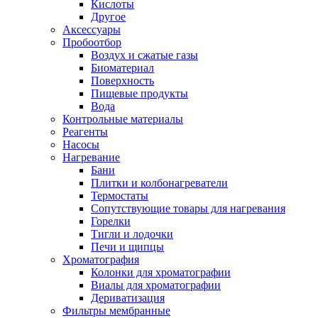
Кислоты
Другое
Аксессуары
Пробоотбор
Воздух и сжатые газы
Биоматериал
Поверхность
Пищевые продукты
Вода
Контрольные материалы
Реагенты
Насосы
Нагревание
Бани
Плитки и колбонагреватели
Термостаты
Сопутствующие товары для нагревания
Горелки
Тигли и лодочки
Печи и щипцы
Хроматография
Колонки для хроматографии
Виалы для хроматографии
Дериватизация
Фильтры мембранные