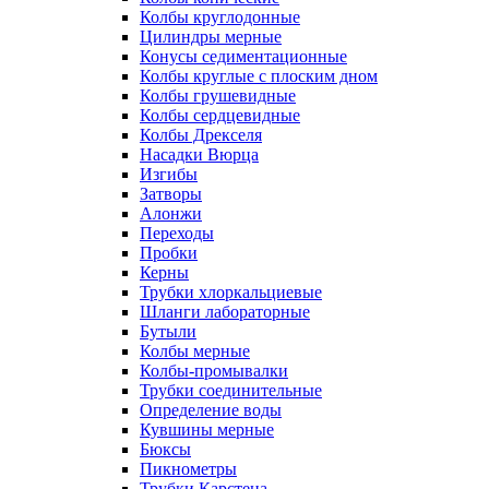
Колбы круглодонные
Цилиндры мерные
Конусы седиментационные
Колбы круглые с плоским дном
Колбы грушевидные
Колбы сердцевидные
Колбы Дрекселя
Насадки Вюрца
Изгибы
Затворы
Алонжи
Переходы
Пробки
Керны
Трубки хлоркальциевые
Шланги лабораторные
Бутыли
Колбы мерные
Колбы-промывалки
Трубки соединительные
Определение воды
Кувшины мерные
Бюксы
Пикнометры
Трубки Карстена