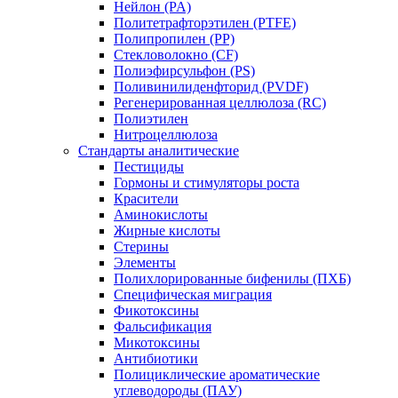
Нейлон (PA)
Политетрафторэтилен (PTFE)
Полипропилен (PP)
Стекловолокно (CF)
Полиэфирсульфон (PS)
Поливинилиденфторид (PVDF)
Регенерированная целлюлоза (RC)
Полиэтилен
Нитроцеллюлоза
Стандарты аналитические
Пестициды
Гормоны и стимуляторы роста
Красители
Аминокислоты
Жирные кислоты
Стерины
Элементы
Полихлорированные бифенилы (ПХБ)
Специфическая миграция
Фикотоксины
Фальсификация
Микотоксины
Антибиотики
Полициклические ароматические
углеводороды (ПАУ)