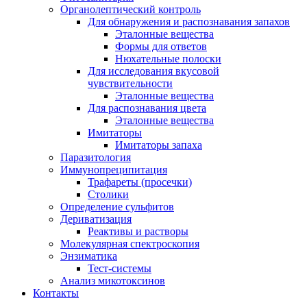
Органолептический контроль
Для обнаружения и распознавания запахов
Эталонные вещества
Формы для ответов
Нюхательные полоски
Для исследования вкусовой
чувствительности
Эталонные вещества
Для распознавания цвета
Эталонные вещества
Имитаторы
Имитаторы запаха
Паразитология
Иммунопреципитация
Трафареты (просечки)
Столики
Определение сульфитов
Дериватизация
Реактивы и растворы
Молекулярная спектроскопия
Энзиматика
Тест-системы
Анализ микотоксинов
Контакты