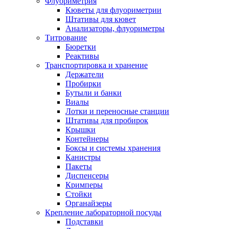
Флуориметрия
Кюветы для флуориметрии
Штативы для кювет
Анализаторы, флуориметры
Титрование
Бюретки
Реактивы
Транспортировка и хранение
Держатели
Пробирки
Бутыли и банки
Виалы
Лотки и переносные станции
Штативы для пробирок
Крышки
Контейнеры
Боксы и системы хранения
Канистры
Пакеты
Диспенсеры
Кримперы
Стойки
Органайзеры
Крепление лабораторной посуды
Подставки