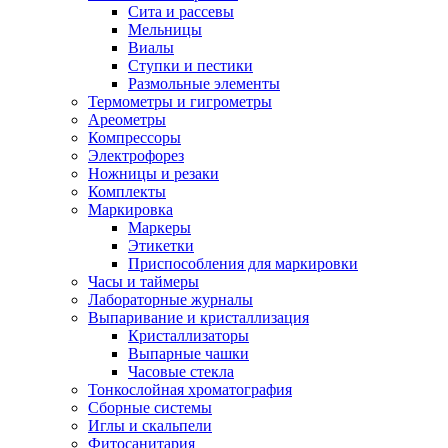
Сита и рассевы
Мельницы
Виалы
Ступки и пестики
Размольные элементы
Термометры и гигрометры
Ареометры
Компрессоры
Электрофорез
Ножницы и резаки
Комплекты
Маркировка
Маркеры
Этикетки
Приспособления для маркировки
Часы и таймеры
Лабораторные журналы
Выпаривание и кристаллизация
Кристаллизаторы
Выпарные чашки
Часовые стекла
Тонкослойная хроматография
Сборные системы
Иглы и скальпели
Фитосанитария