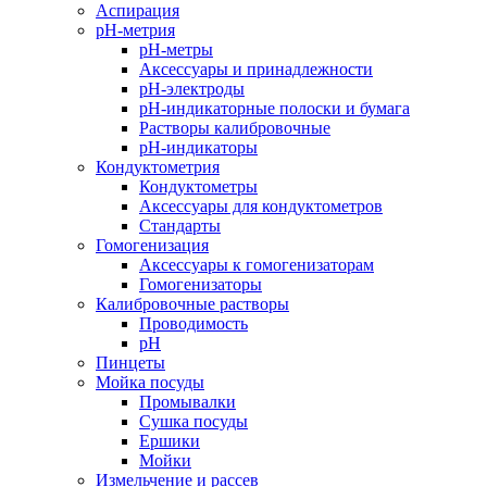
Аспирация
pH-метрия
pH-метры
Аксессуары и принадлежности
pH-электроды
pH-индикаторные полоски и бумага
Растворы калибровочные
pH-индикаторы
Кондуктометрия
Кондуктометры
Аксессуары для кондуктометров
Стандарты
Гомогенизация
Аксессуары к гомогенизаторам
Гомогенизаторы
Калибровочные растворы
Проводимость
pH
Пинцеты
Мойка посуды
Промывалки
Сушка посуды
Ершики
Мойки
Измельчение и рассев