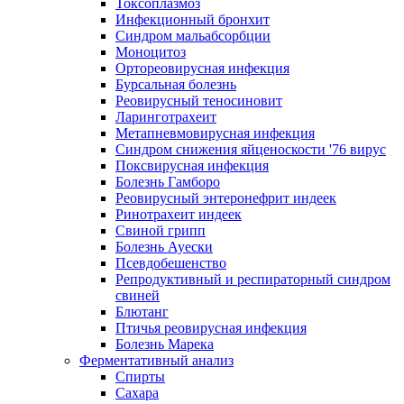
Токсоплазмоз
Инфекционный бронхит
Синдром мальабсорбции
Моноцитоз
Ортореовирусная инфекция
Бурсальная болезнь
Реовирусный теносиновит
Ларинготрахеит
Метапневмовирусная инфекция
Синдром снижения яйценоскости '76 вирус
Поксвирусная инфекция
Болезнь Гамборо
Реовирусный энтеронефрит индеек
Ринотрахеит индеек
Свиной грипп
Болезнь Ауески
Псевдобешенство
Репродуктивный и респираторный синдром
свиней
Блютанг
Птичья реовирусная инфекция
Болезнь Марека
Ферментативный анализ
Спирты
Сахара