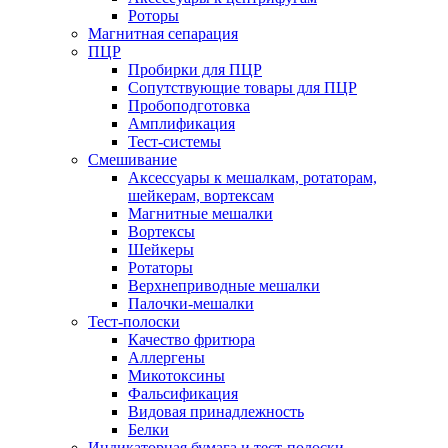
Роторы
Магнитная сепарация
ПЦР
Пробирки для ПЦР
Сопутствующие товары для ПЦР
Пробоподготовка
Амплификация
Тест-системы
Смешивание
Аксессуары к мешалкам, ротаторам,
шейкерам, вортексам
Магнитные мешалки
Вортексы
Шейкеры
Ротаторы
Верхнеприводные мешалки
Палочки-мешалки
Тест-полоски
Качество фритюра
Аллергены
Микотоксины
Фальсификация
Видовая принадлежность
Белки
Индикаторная бумага и тест-полоски