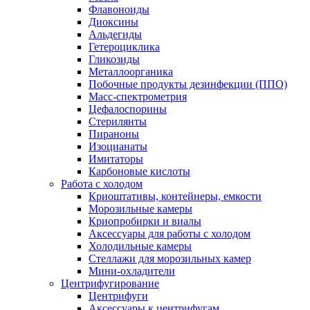
Флавоноиды
Диоксины
Альдегиды
Гетероциклика
Гликозиды
Металлоорганика
Побочные продукты дезинфекции (ППО)
Масс-спектрометрия
Цефалоспорины
Стерилянты
Пираноны
Изоцианаты
Имитаторы
Карбоновые кислоты
Работа с холодом
Криоштативы, контейнеры, емкости
Морозильные камеры
Криопробирки и виалы
Аксессуары для работы с холодом
Холодильные камеры
Стеллажи для морозильных камер
Мини-охладители
Центрифугирование
Центрифуги
Аксессуары к центрифугам