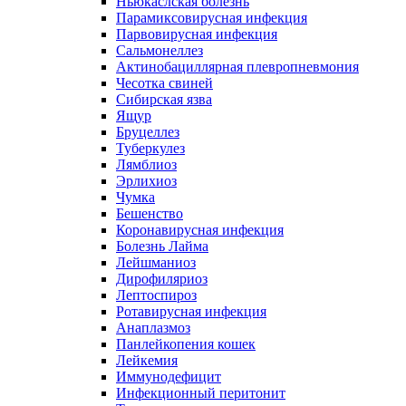
Ньюкаслская болезнь
Парамиксовирусная инфекция
Парвовирусная инфекция
Сальмонеллез
Актинобациллярная плевропневмония
Чесотка свиней
Сибирская язва
Ящур
Бруцеллез
Туберкулез
Лямблиоз
Эрлихиоз
Чумка
Бешенство
Коронавирусная инфекция
Болезнь Лайма
Лейшманиоз
Дирофиляриоз
Лептоспироз
Ротавирусная инфекция
Анаплазмоз
Панлейкопения кошек
Лейкемия
Иммунодефицит
Инфекционный перитонит