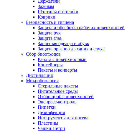
Держатели
Зажимы
Штативы и столики
Коврики
Безопасность и гигиена
Защита и обработка рабочих поверхностей
Защита рук
Защита глаз
Защитная одежда и обувь
Защита органов дыхания и слуха
Сбор биоотходов
Работа с поверхностями
Контейнеры
Пакеты и конверты
Дистилляция
Микробиология
Стерильные пакеты
Питательные среды
Отбор проб с поверхностей
Экспресс-контроль
Пипетки
Дезинфекция
Инструменты для посева
Пластины
Чашки Петри