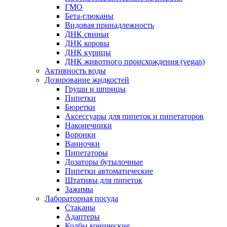
ГМО
Бета-глюканы
Видовая принадлежность
ДНК свиньи
ДНК коровы
ДНК курицы
ДНК животного происхождения (vegan)
Активность воды
Дозирование жидкостей
Груши и шприцы
Пипетки
Бюретки
Аксессуары для пипеток и пипетаторов
Наконечники
Воронки
Ванночки
Пипетаторы
Дозаторы бутылочные
Пипетки автоматические
Штативы для пипеток
Зажимы
Лабораторная посуда
Стаканы
Адаптеры
Колбы конические