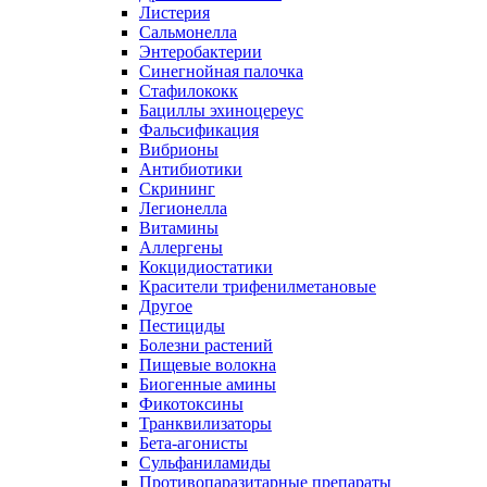
Листерия
Сальмонелла
Энтеробактерии
Синегнойная палочка
Стафилококк
Бациллы эхиноцереус
Фальсификация
Вибрионы
Антибиотики
Скрининг
Легионелла
Витамины
Аллергены
Кокцидиостатики
Красители трифенилметановые
Другое
Пестициды
Болезни растений
Пищевые волокна
Биогенные амины
Фикотоксины
Транквилизаторы
Бета-агонисты
Сульфаниламиды
Противопаразитарные препараты