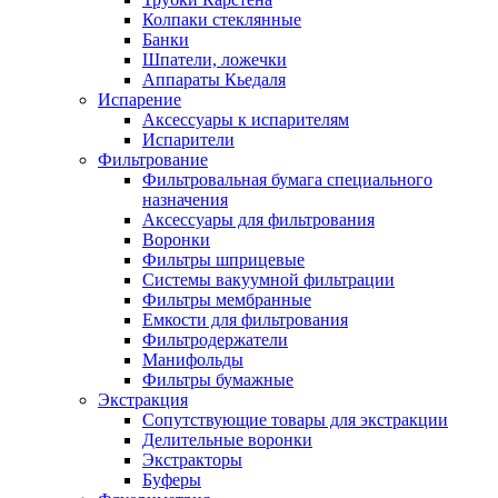
Колпаки стеклянные
Банки
Шпатели, ложечки
Аппараты Кьедаля
Испарение
Аксессуары к испарителям
Испарители
Фильтрование
Фильтровальная бумага специального
назначения
Аксессуары для фильтрования
Воронки
Фильтры шприцевые
Системы вакуумной фильтрации
Фильтры мембранные
Емкости для фильтрования
Фильтродержатели
Манифольды
Фильтры бумажные
Экстракция
Сопутствующие товары для экстракции
Делительные воронки
Экстракторы
Буферы