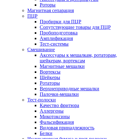
Роторы
Магнитная сепарация
ПЦР
Пробирки для ПЦР
Сопутствующие товары для ПЦР
Пробоподготовка
Амплификация
Тест-системы
Смешивание
Аксессуары к мешалкам, ротаторам,
шейкерам, вортексам
Магнитные мешалки
Вортексы
Шейкеры
Ротаторы
Верхнеприводные мешалки
Палочки-мешалки
Тест-полоски
Качество фритюра
Аллергены
Микотоксины
Фальсификация
Видовая принадлежность
Белки
Индикаторная бумага и тест-полоски