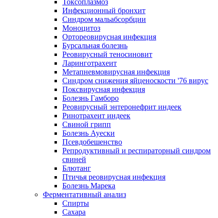
Токсоплазмоз
Инфекционный бронхит
Синдром мальабсорбции
Моноцитоз
Ортореовирусная инфекция
Бурсальная болезнь
Реовирусный теносиновит
Ларинготрахеит
Метапневмовирусная инфекция
Синдром снижения яйценоскости '76 вирус
Поксвирусная инфекция
Болезнь Гамборо
Реовирусный энтеронефрит индеек
Ринотрахеит индеек
Свиной грипп
Болезнь Ауески
Псевдобешенство
Репродуктивный и респираторный синдром
свиней
Блютанг
Птичья реовирусная инфекция
Болезнь Марека
Ферментативный анализ
Спирты
Сахара