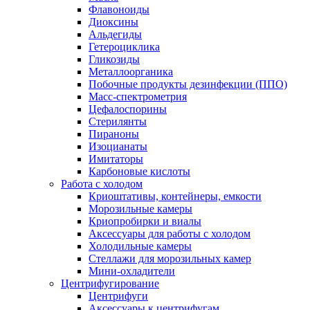
Флавоноиды
Диоксины
Альдегиды
Гетероциклика
Гликозиды
Металлоорганика
Побочные продукты дезинфекции (ППО)
Масс-спектрометрия
Цефалоспорины
Стерилянты
Пираноны
Изоцианаты
Имитаторы
Карбоновые кислоты
Работа с холодом
Криоштативы, контейнеры, емкости
Морозильные камеры
Криопробирки и виалы
Аксессуары для работы с холодом
Холодильные камеры
Стеллажи для морозильных камер
Мини-охладители
Центрифугирование
Центрифуги
Аксессуары к центрифугам