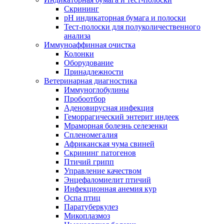
Скрининг
pH индикаторная бумага и полоски
Тест-полоски для полуколичественного
анализа
Иммуноаффинная очистка
Колонки
Оборудование
Принадлежности
Ветеринарная диагностика
Иммуноглобулины
Пробоотбор
Аденовирусная инфекция
Геморрагический энтерит индеек
Мраморная болезнь селезенки
Спленомегалия
Африканская чума свиней
Скрининг патогенов
Птичий грипп
Управление качеством
Энцефаломиелит птичий
Инфекционная анемия кур
Оспа птиц
Паратуберкулез
Микоплазмоз