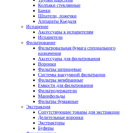
Колпаки стеклянные
Банки
Шпатели, ложечки
Аппараты Кьедаля
Испарение
Аксессуары к испарителям
Испарители
Фильтрование
Фильтровальная бумага специального
назначения
Аксессуары для фильтрования
Воронки
Фильтры шприцевые
Системы вакуумной фильтрации
Фильтры мембранные
Емкости для фильтрования
Фильтродержатели
Манифольды
Фильтры бумажные
Экстракция
Сопутствующие товары для экстракции
Делительные воронки
Экстракторы
Буферы