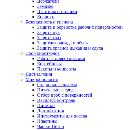
Держатели
Зажимы
Штативы и столики
Коврики
Безопасность и гигиена
Защита и обработка рабочих поверхностей
Защита рук
Защита глаз
Защитная одежда и обувь
Защита органов дыхания и слуха
Сбор биоотходов
Работа с поверхностями
Контейнеры
Пакеты и конверты
Дистилляция
Микробиология
Стерильные пакеты
Питательные среды
Отбор проб с поверхностей
Экспресс-контроль
Пипетки
Дезинфекция
Инструменты для посева
Пластины
Чашки Петри