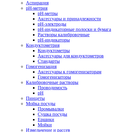
Аспирация
pH-метрия
pH-метры
Аксессуары и принадлежности
pH-электроды
pH-индикаторные полоски и бумага
Растворы калибровочные
pH-индикаторы
Кондуктометрия
Кондуктометры
Аксессуары для кондуктометров
Стандарты
Гомогенизация
Аксессуары к гомогенизаторам
Гомогенизаторы
Калибровочные растворы
Проводимость
pH
Пинцеты
Мойка посуды
Промывалки
Сушка посуды
Ершики
Мойки
Измельчение и рассев