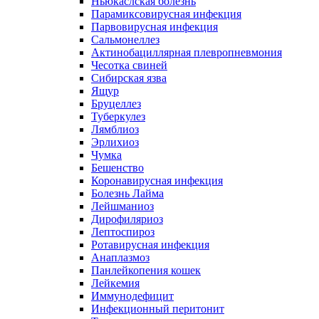
Ньюкаслская болезнь
Парамиксовирусная инфекция
Парвовирусная инфекция
Сальмонеллез
Актинобациллярная плевропневмония
Чесотка свиней
Сибирская язва
Ящур
Бруцеллез
Туберкулез
Лямблиоз
Эрлихиоз
Чумка
Бешенство
Коронавирусная инфекция
Болезнь Лайма
Лейшманиоз
Дирофиляриоз
Лептоспироз
Ротавирусная инфекция
Анаплазмоз
Панлейкопения кошек
Лейкемия
Иммунодефицит
Инфекционный перитонит