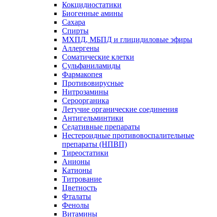
Кокцидиостатики
Биогенные амины
Сахара
Спирты
МХПД, МБПД и глицидиловые эфиры
Аллергены
Соматические клетки
Сульфаниламиды
Фармакопея
Противовирусные
Нитрозамины
Сероорганика
Летучие органические соединения
Антигельминтики
Седативные препараты
Нестероидные противовоспалительные
препараты (НПВП)
Тиреостатики
Анионы
Катионы
Титрование
Цветность
Фталаты
Фенолы
Витамины