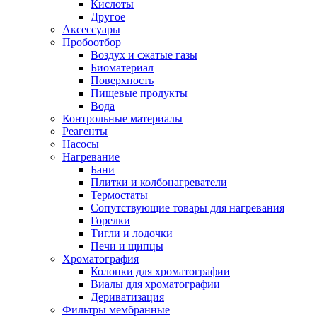
Кислоты
Другое
Аксессуары
Пробоотбор
Воздух и сжатые газы
Биоматериал
Поверхность
Пищевые продукты
Вода
Контрольные материалы
Реагенты
Насосы
Нагревание
Бани
Плитки и колбонагреватели
Термостаты
Сопутствующие товары для нагревания
Горелки
Тигли и лодочки
Печи и щипцы
Хроматография
Колонки для хроматографии
Виалы для хроматографии
Дериватизация
Фильтры мембранные