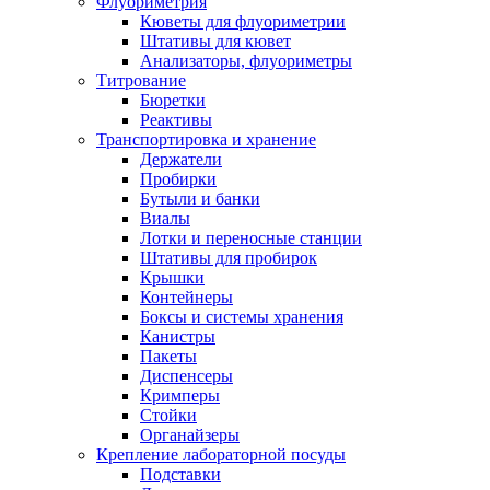
Флуориметрия
Кюветы для флуориметрии
Штативы для кювет
Анализаторы, флуориметры
Титрование
Бюретки
Реактивы
Транспортировка и хранение
Держатели
Пробирки
Бутыли и банки
Виалы
Лотки и переносные станции
Штативы для пробирок
Крышки
Контейнеры
Боксы и системы хранения
Канистры
Пакеты
Диспенсеры
Кримперы
Стойки
Органайзеры
Крепление лабораторной посуды
Подставки