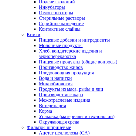
Подсчет колоний
Инкубаторы
Гомогенизаторы
Стерильные растворы
Серийное разведение
Контактные слайды
Книги
Пищевые добавки и ингредиенты
Молочные продукты
Хлеб, кондитерские изделия и
зернопереработка
Пищевые продукты (общие вопросы)
Производство жиров
Плодоовощная продукция
Вода и напитки
Микробиология
Продукты из мяса, рыбы и яиц
Производство сахара
Межотраслевые издания
Ветеринария
Корма
Упаковка (материалы и технологии)
Окружающая среда
Фильтры шприцевые
Ацетат целлюлозы (CA)