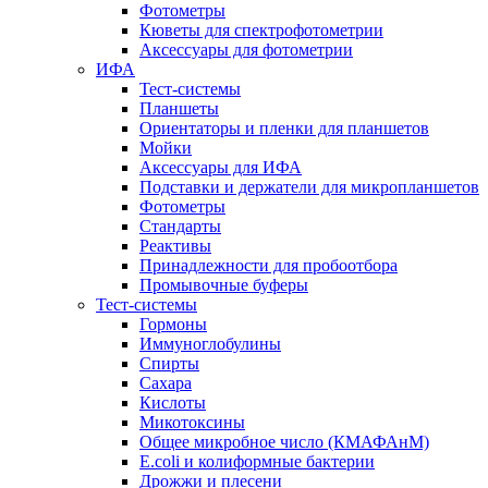
Фотометры
Кюветы для спектрофотометрии
Аксессуары для фотометрии
ИФА
Тест-системы
Планшеты
Ориентаторы и пленки для планшетов
Мойки
Аксессуары для ИФА
Подставки и держатели для микропланшетов
Фотометры
Стандарты
Реактивы
Принадлежности для пробоотбора
Промывочные буферы
Тест-системы
Гормоны
Иммуноглобулины
Спирты
Сахара
Кислоты
Микотоксины
Общее микробное число (КМАФАнМ)
E.coli и колиформные бактерии
Дрожжи и плесени