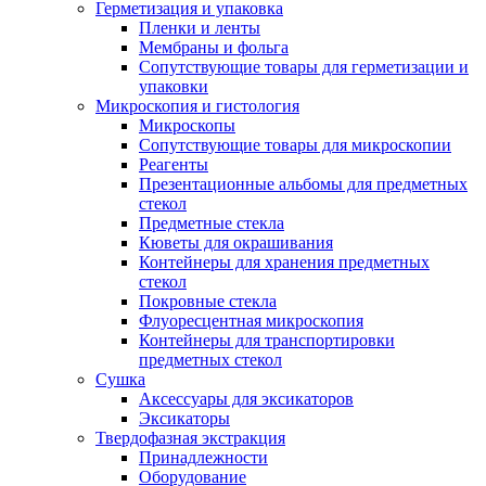
Герметизация и упаковка
Пленки и ленты
Мембраны и фольга
Сопутствующие товары для герметизации и
упаковки
Микроскопия и гистология
Микроскопы
Сопутствующие товары для микроскопии
Реагенты
Презентационные альбомы для предметных
стекол
Предметные стекла
Кюветы для окрашивания
Контейнеры для хранения предметных
стекол
Покровные стекла
Флуоресцентная микроскопия
Контейнеры для транспортировки
предметных стекол
Сушка
Аксессуары для эксикаторов
Эксикаторы
Твердофазная экстракция
Принадлежности
Оборудование