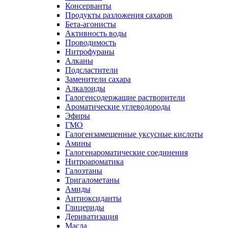
Консерванты
Продукты разложения сахаров
Бета-агонисты
Активность воды
Проводимость
Нитрофураны
Алканы
Подсластители
Заменители сахара
Алкалоиды
Галогенсодержащие растворители
Ароматические углеводороды
Эфиры
ГМО
Галогензамещенные уксусные кислоты
Амины
Галогенароматические соединения
Нитроароматика
Галоэтаны
Тригалометаны
Амиды
Антиоксиданты
Глицериды
Дериватизация
Масла