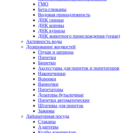
ГМО
Бета-глюканы
Видовая принадлежность
ДНК свиньи
ДНК коровы
ДНК курицы
ДНК животного происхождения (vegan)
Активность воды
Дозирование жидкостей
Груши и шприцы
Пипетки
Бюретки
Аксессуары для пипеток и пипетаторов
Наконечники
Воронки
Ванночки
Пипетаторы
Дозаторы бутылочные
Пипетки автоматические
Штативы для пипеток
Зажимы
Лабораторная посуда
Стаканы
Адаптеры
Колбы конические