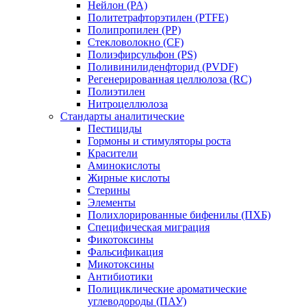
Нейлон (PA)
Политетрафторэтилен (PTFE)
Полипропилен (PP)
Стекловолокно (CF)
Полиэфирсульфон (PS)
Поливинилиденфторид (PVDF)
Регенерированная целлюлоза (RC)
Полиэтилен
Нитроцеллюлоза
Стандарты аналитические
Пестициды
Гормоны и стимуляторы роста
Красители
Аминокислоты
Жирные кислоты
Стерины
Элементы
Полихлорированные бифенилы (ПХБ)
Специфическая миграция
Фикотоксины
Фальсификация
Микотоксины
Антибиотики
Полициклические ароматические
углеводороды (ПАУ)