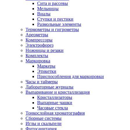
Сита и рассевы
Мельницы
Виалы
Ступки и пестики
Размольные элементы
Термометры и гигрометры
Ареометры
Компрессоры
Электрофорез
Ножницы и резаки
Комплекты
Маркировка
Маркеры
Этикетки
Приспособления для маркировки
Часы и таймеры
Лабораторные журналы
Выпаривание и кристаллизация
Кристаллизаторы
Выпарные чашки
Часовые стекла
Тонкослойная хроматография
Сборные системы
Иглы и скальпели
Фитосанитария