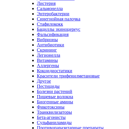
Листерия
Сальмонелла
Энтеробактерии
Синегнойная палочка
Стафилококк
Бациллы эхиноцереус
Фальсификация
Вибрионы
Антибиотики
Скрининг
Легионелла
Витамины
Аллергены
Кокцидиостатики
Красители трифенилметановые
Другое
Пестициды
Болезни растений
Пищевые волокна
Биогенные амины
Фикотоксины
Транквилизаторы
Бета-агонисты
Сульфаниламиды
Противопаразитарные препараты