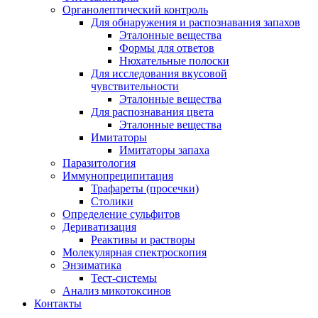
Органолептический контроль
Для обнаружения и распознавания запахов
Эталонные вещества
Формы для ответов
Нюхательные полоски
Для исследования вкусовой
чувствительности
Эталонные вещества
Для распознавания цвета
Эталонные вещества
Имитаторы
Имитаторы запаха
Паразитология
Иммунопреципитация
Трафареты (просечки)
Столики
Определение сульфитов
Дериватизация
Реактивы и растворы
Молекулярная спектроскопия
Энзиматика
Тест-системы
Анализ микотоксинов
Контакты