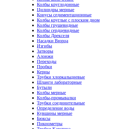
Колбы круглодонные
Цилиндры мерные
Конусы седиментационные
Колбы круглые с плоским дном
Колбы грушевидные
Колбы сердцевидные
Колбы Дрекселя
Насадки Вюрца
Изгибы
Затворы
Алонжи
Переходы
Пробки
Керны
Трубки хлоркальциевые
Шланги лабораторные
Бутыли
Колбы мерные
Колбы-промывалки
Трубки соединительные
Определение воды
Кувшины мерные
Бюксы
Пикнометры
Трубки Карстена