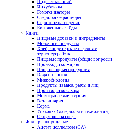
Подсчет колоний
Инкубаторы
Гомогенизаторы
Стерильные растворы
Серийное разведение
Контактные слайды
Книги
Пищевые добавки и ингредиенты
Молочные продукты
Хлеб, кондитерские изделия и
зернопереработка
Пищевые продукты (общие вопросы)
Производство жиров
Плодоовощная продукция
Вода и напитки
Микробиология
Продукты из мяса, рыбы и яиц
Производство сахара
Межотраслевые издания
Ветеринария
Корма
Упаковка (материалы и технологии)
Окружающая среда
Фильтры шприцевые
Ацетат целлюлозы (CA)