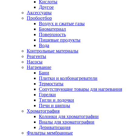
Кислоты
Другое
Аксессуары
Пробоотбор
Воздух и сжатые газы
Биоматериал
Поверхность
Пищевые продукты
Вода
Контрольные материалы
Реагенты
Насосы
Нагревание
Бани
Плитки и колбонагреватели
Термостаты
Сопутствующие товары для нагревания
Горелки
Тигли и лодочки
Печи и щипцы
Хроматография
Колонки для хроматографии
Виалы для хроматографии
Дериватизация
Фильтры мембранные