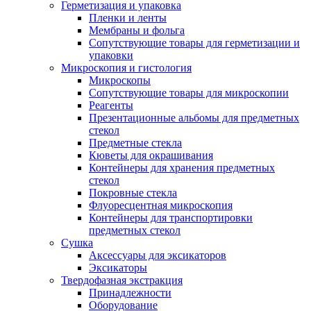
Герметизация и упаковка
Пленки и ленты
Мембраны и фольга
Сопутствующие товары для герметизации и
упаковки
Микроскопия и гистология
Микроскопы
Сопутствующие товары для микроскопии
Реагенты
Презентационные альбомы для предметных
стекол
Предметные стекла
Кюветы для окрашивания
Контейнеры для хранения предметных
стекол
Покровные стекла
Флуоресцентная микроскопия
Контейнеры для транспортировки
предметных стекол
Сушка
Аксессуары для эксикаторов
Эксикаторы
Твердофазная экстракция
Принадлежности
Оборудование