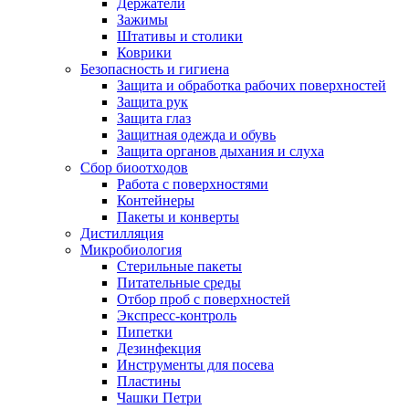
Держатели
Зажимы
Штативы и столики
Коврики
Безопасность и гигиена
Защита и обработка рабочих поверхностей
Защита рук
Защита глаз
Защитная одежда и обувь
Защита органов дыхания и слуха
Сбор биоотходов
Работа с поверхностями
Контейнеры
Пакеты и конверты
Дистилляция
Микробиология
Стерильные пакеты
Питательные среды
Отбор проб с поверхностей
Экспресс-контроль
Пипетки
Дезинфекция
Инструменты для посева
Пластины
Чашки Петри