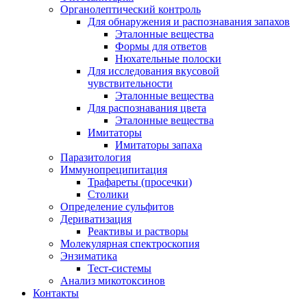
Органолептический контроль
Для обнаружения и распознавания запахов
Эталонные вещества
Формы для ответов
Нюхательные полоски
Для исследования вкусовой
чувствительности
Эталонные вещества
Для распознавания цвета
Эталонные вещества
Имитаторы
Имитаторы запаха
Паразитология
Иммунопреципитация
Трафареты (просечки)
Столики
Определение сульфитов
Дериватизация
Реактивы и растворы
Молекулярная спектроскопия
Энзиматика
Тест-системы
Анализ микотоксинов
Контакты