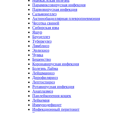
Ньюкаслская болезнь
Парамиксовирусная инфекция
Парвовирусная инфекция
Сальмонеллез
Актинобациллярная плевропневмония
Чесотка свиней
Сибирская язва
Ящур
Бруцеллез
Туберкулез
Лямблиоз
Эрлихиоз
Чумка
Бешенство
Коронавирусная инфекция
Болезнь Лайма
Лейшманиоз
Дирофиляриоз
Лептоспироз
Ротавирусная инфекция
Анаплазмоз
Панлейкопения кошек
Лейкемия
Иммунодефицит
Инфекционный перитонит