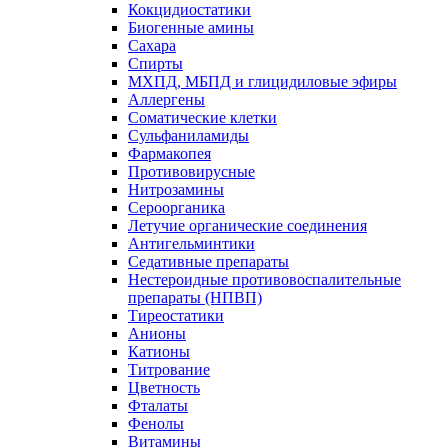
Кокцидиостатики
Биогенные амины
Сахара
Спирты
МХПД, МБПД и глицидиловые эфиры
Аллергены
Соматические клетки
Сульфаниламиды
Фармакопея
Противовирусные
Нитрозамины
Сероорганика
Летучие органические соединения
Антигельминтики
Седативные препараты
Нестероидные противовоспалительные
препараты (НПВП)
Тиреостатики
Анионы
Катионы
Титрование
Цветность
Фталаты
Фенолы
Витамины