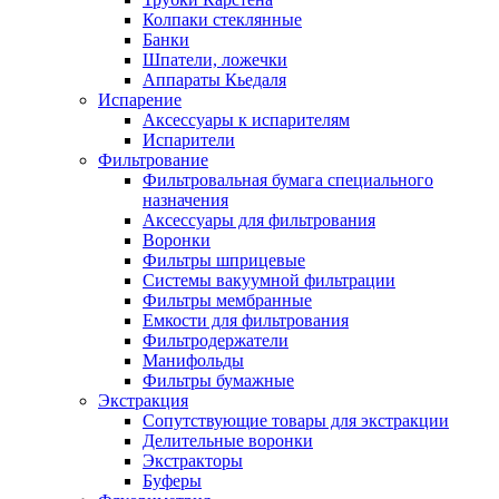
Колпаки стеклянные
Банки
Шпатели, ложечки
Аппараты Кьедаля
Испарение
Аксессуары к испарителям
Испарители
Фильтрование
Фильтровальная бумага специального
назначения
Аксессуары для фильтрования
Воронки
Фильтры шприцевые
Системы вакуумной фильтрации
Фильтры мембранные
Емкости для фильтрования
Фильтродержатели
Манифольды
Фильтры бумажные
Экстракция
Сопутствующие товары для экстракции
Делительные воронки
Экстракторы
Буферы