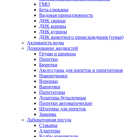
ГМО
Бета-глюканы
Видовая принадлежность
ДНК свиньи
ДНК коровы
ДНК курицы
ДНК животного происхождения (vegan)
Активность воды
Дозирование жидкостей
Груши и шприцы
Пипетки
Бюретки
Аксессуары для пипеток и пипетаторов
Наконечники
Воронки
Ванночки
Пипетаторы
Дозаторы бутылочные
Пипетки автоматические
Штативы для пипеток
Зажимы
Лабораторная посуда
Стаканы
Адаптеры
Колбы конические