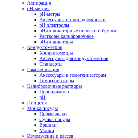
Аспирация
pH-метрия
pH-метры
Аксессуары и принадлежности
pH-электроды
pH-индикаторные полоски и бумага
Растворы калибровочные
pH-индикаторы
Кондуктометрия
Кондуктометры
Аксессуары для кондуктометров
Стандарты
Гомогенизация
Аксессуары к гомогенизаторам
Гомогенизаторы
Калибровочные растворы
Проводимость
pH
Пинцеты
Мойка посуды
Промывалки
Сушка посуды
Ершики
Мойки
Измельчение и рассев