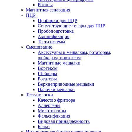
Роторы
Магнитная сепарация
ПЦР
Пробирки для ПЦР
Сопутствующие товары для ПЦР
Пробоподготовка
Амплификация
Тест-системы
Смешивание
Аксессуары к мешалкам, ротаторам,
шейкерам, вортексам
Магнитные мешалки
Вортексы
Шейкеры
Ротаторы
Верхнеприводные мешалки
Палочки-мешалки
Тест-полоски
Качество фритюра
Аллергены
Микотоксины
Фальсификация
Видовая принадлежность
Белки
Индикаторная бумага и тест-полоски