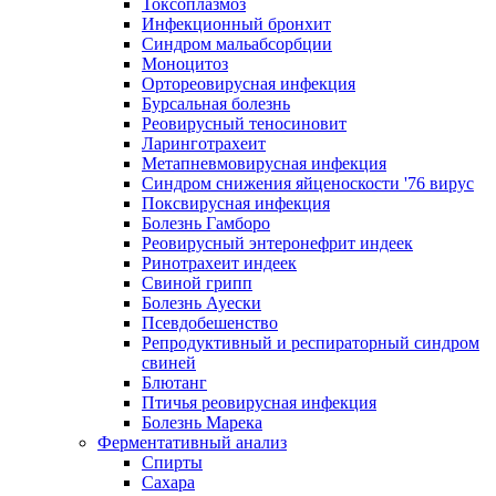
Токсоплазмоз
Инфекционный бронхит
Синдром мальабсорбции
Моноцитоз
Ортореовирусная инфекция
Бурсальная болезнь
Реовирусный теносиновит
Ларинготрахеит
Метапневмовирусная инфекция
Синдром снижения яйценоскости '76 вирус
Поксвирусная инфекция
Болезнь Гамборо
Реовирусный энтеронефрит индеек
Ринотрахеит индеек
Свиной грипп
Болезнь Ауески
Псевдобешенство
Репродуктивный и респираторный синдром
свиней
Блютанг
Птичья реовирусная инфекция
Болезнь Марека
Ферментативный анализ
Спирты
Сахара