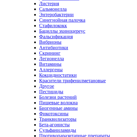
Листерия
Сальмонелла
Энтеробактерии
Синегнойная палочка
Стафилококк
Бациллы эхиноцереус
Фальсификация
Вибрионы
Антибиотики
Скрининг
Легионелла
Витамины
Аллергены
Кокцидиостатики
Красители трифенилметановые
Другое
Пестициды
Болезни растений
Пищевые волокна
Биогенные амины
Фикотоксины
Транквилизаторы
Бета-агонисты
Сульфаниламиды
Противопаразитарные препараты