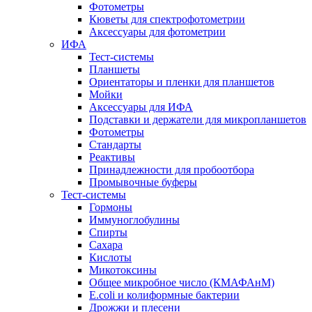
Фотометры
Кюветы для спектрофотометрии
Аксессуары для фотометрии
ИФА
Тест-системы
Планшеты
Ориентаторы и пленки для планшетов
Мойки
Аксессуары для ИФА
Подставки и держатели для микропланшетов
Фотометры
Стандарты
Реактивы
Принадлежности для пробоотбора
Промывочные буферы
Тест-системы
Гормоны
Иммуноглобулины
Спирты
Сахара
Кислоты
Микотоксины
Общее микробное число (КМАФАнМ)
E.coli и колиформные бактерии
Дрожжи и плесени