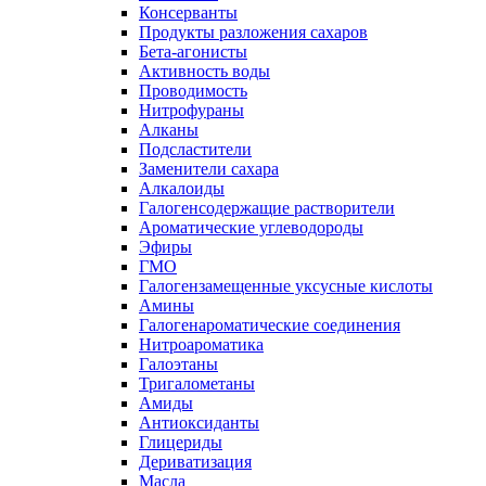
Консерванты
Продукты разложения сахаров
Бета-агонисты
Активность воды
Проводимость
Нитрофураны
Алканы
Подсластители
Заменители сахара
Алкалоиды
Галогенсодержащие растворители
Ароматические углеводороды
Эфиры
ГМО
Галогензамещенные уксусные кислоты
Амины
Галогенароматические соединения
Нитроароматика
Галоэтаны
Тригалометаны
Амиды
Антиоксиданты
Глицериды
Дериватизация
Масла