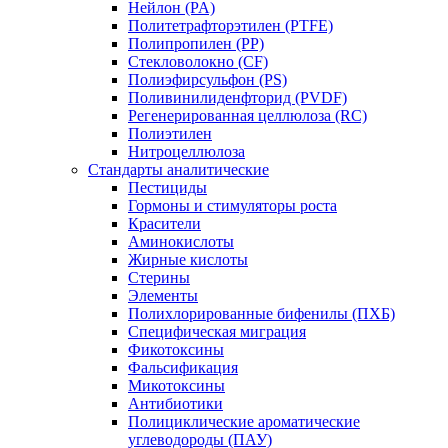
Нейлон (PA)
Политетрафторэтилен (PTFE)
Полипропилен (PP)
Стекловолокно (CF)
Полиэфирсульфон (PS)
Поливинилиденфторид (PVDF)
Регенерированная целлюлоза (RC)
Полиэтилен
Нитроцеллюлоза
Стандарты аналитические
Пестициды
Гормоны и стимуляторы роста
Красители
Аминокислоты
Жирные кислоты
Стерины
Элементы
Полихлорированные бифенилы (ПХБ)
Специфическая миграция
Фикотоксины
Фальсификация
Микотоксины
Антибиотики
Полициклические ароматические
углеводороды (ПАУ)