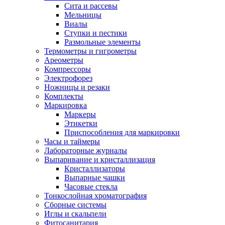
Сита и рассевы
Мельницы
Виалы
Ступки и пестики
Размольные элементы
Термометры и гигрометры
Ареометры
Компрессоры
Электрофорез
Ножницы и резаки
Комплекты
Маркировка
Маркеры
Этикетки
Приспособления для маркировки
Часы и таймеры
Лабораторные журналы
Выпаривание и кристаллизация
Кристаллизаторы
Выпарные чашки
Часовые стекла
Тонкослойная хроматография
Сборные системы
Иглы и скальпели
Фитосанитария