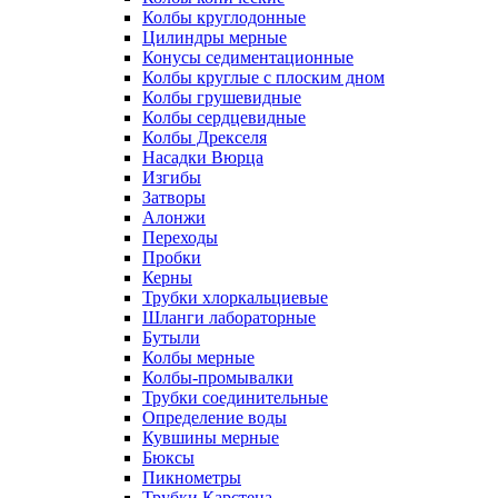
Колбы круглодонные
Цилиндры мерные
Конусы седиментационные
Колбы круглые с плоским дном
Колбы грушевидные
Колбы сердцевидные
Колбы Дрекселя
Насадки Вюрца
Изгибы
Затворы
Алонжи
Переходы
Пробки
Керны
Трубки хлоркальциевые
Шланги лабораторные
Бутыли
Колбы мерные
Колбы-промывалки
Трубки соединительные
Определение воды
Кувшины мерные
Бюксы
Пикнометры
Трубки Карстена