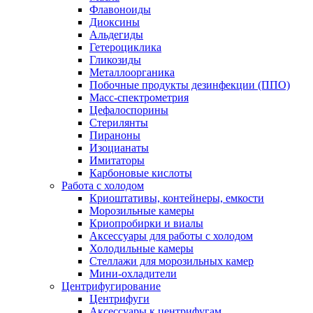
Флавоноиды
Диоксины
Альдегиды
Гетероциклика
Гликозиды
Металлоорганика
Побочные продукты дезинфекции (ППО)
Масс-спектрометрия
Цефалоспорины
Стерилянты
Пираноны
Изоцианаты
Имитаторы
Карбоновые кислоты
Работа с холодом
Криоштативы, контейнеры, емкости
Морозильные камеры
Криопробирки и виалы
Аксессуары для работы с холодом
Холодильные камеры
Стеллажи для морозильных камер
Мини-охладители
Центрифугирование
Центрифуги
Аксессуары к центрифугам