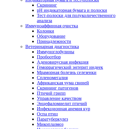
Скрининг
pH индикаторная бумага и полоски
Тест-полоски для полуколичественного
анализа
Иммуноаффинная очистка
Колонки
Оборудование
Принадлежности
Ветеринарная диагностика
Иммуноглобулины
Пробоотбор
Аденовирусная инфекция
Геморрагический энтерит индеек
Мраморная болезнь селезенки
Спленомегалия
Африканская чума свиней
Скрининг патогенов
Птичий грипп
Управление качеством
Энцефаломиелит птичий
Инфекционная анемия кур
Оспа птиц
Паратуберкулез
Микоплазмоз