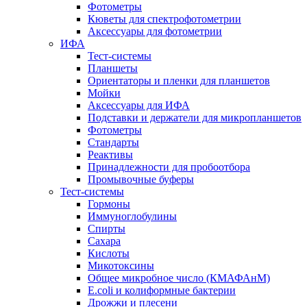
Фотометры
Кюветы для спектрофотометрии
Аксессуары для фотометрии
ИФА
Тест-системы
Планшеты
Ориентаторы и пленки для планшетов
Мойки
Аксессуары для ИФА
Подставки и держатели для микропланшетов
Фотометры
Стандарты
Реактивы
Принадлежности для пробоотбора
Промывочные буферы
Тест-системы
Гормоны
Иммуноглобулины
Спирты
Сахара
Кислоты
Микотоксины
Общее микробное число (КМАФАнМ)
E.coli и колиформные бактерии
Дрожжи и плесени