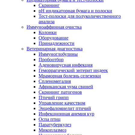
Скрининг
pH индикаторная бумага и полоски
Тест-полоски для полуколичественного
анализа
Иммуноаффинная очистка
Колонки
Оборудование
Принадлежности
Ветеринарная диагностика
Иммуноглобулины
Пробоотбор
Аденовирусная инфекция
Геморрагический энтерит индеек
Мраморная болезнь селезенки
Спленомегалия
Африканская чума свиней
Скрининг патогенов
Птичий грипп
Управление качеством
Энцефаломиелит птичий
Инфекционная анемия кур
Оспа птиц
Паратуберкулез
Микоплазмоз