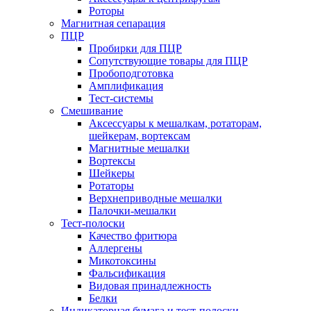
Роторы
Магнитная сепарация
ПЦР
Пробирки для ПЦР
Сопутствующие товары для ПЦР
Пробоподготовка
Амплификация
Тест-системы
Смешивание
Аксессуары к мешалкам, ротаторам,
шейкерам, вортексам
Магнитные мешалки
Вортексы
Шейкеры
Ротаторы
Верхнеприводные мешалки
Палочки-мешалки
Тест-полоски
Качество фритюра
Аллергены
Микотоксины
Фальсификация
Видовая принадлежность
Белки
Индикаторная бумага и тест-полоски