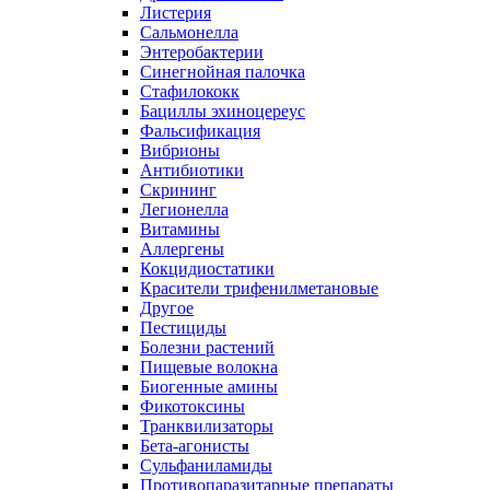
Листерия
Сальмонелла
Энтеробактерии
Синегнойная палочка
Стафилококк
Бациллы эхиноцереус
Фальсификация
Вибрионы
Антибиотики
Скрининг
Легионелла
Витамины
Аллергены
Кокцидиостатики
Красители трифенилметановые
Другое
Пестициды
Болезни растений
Пищевые волокна
Биогенные амины
Фикотоксины
Транквилизаторы
Бета-агонисты
Сульфаниламиды
Противопаразитарные препараты