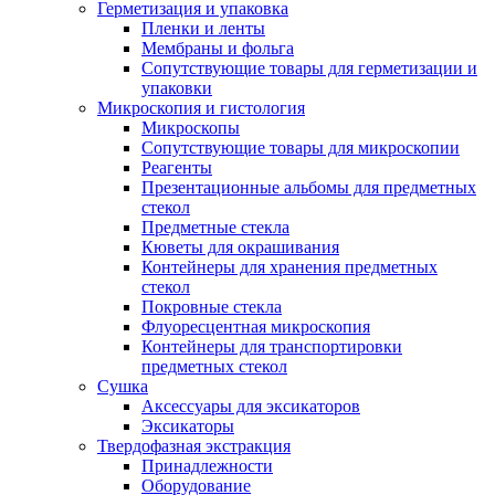
Герметизация и упаковка
Пленки и ленты
Мембраны и фольга
Сопутствующие товары для герметизации и
упаковки
Микроскопия и гистология
Микроскопы
Сопутствующие товары для микроскопии
Реагенты
Презентационные альбомы для предметных
стекол
Предметные стекла
Кюветы для окрашивания
Контейнеры для хранения предметных
стекол
Покровные стекла
Флуоресцентная микроскопия
Контейнеры для транспортировки
предметных стекол
Сушка
Аксессуары для эксикаторов
Эксикаторы
Твердофазная экстракция
Принадлежности
Оборудование