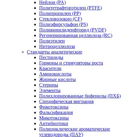
Нейлон (PA)
Политетрафторэтилен (PTFE)
Полипропилен (PP)
Стекловолокно (CF)
Полиэфирсульфон (PS)
Поливинилиденфторид (PVDF)
Регенерированная целлюлоза (RC)
Полиэтилен
Нитроцеллюлоза
Стандарты аналитические
Пестициды
Гормоны и стимуляторы роста
Красители
Аминокислоты
Жирные кислоты
Стерины
Элементы
Полихлорированные бифенилы (ПХБ)
Специфическая миграция
Фикотоксины
Фальсификация
Микотоксины
Антибиотики
Полициклические ароматические
углеводороды (ПАУ)