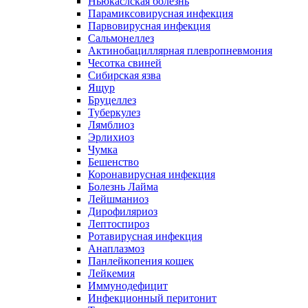
Ньюкаслская болезнь
Парамиксовирусная инфекция
Парвовирусная инфекция
Сальмонеллез
Актинобациллярная плевропневмония
Чесотка свиней
Сибирская язва
Ящур
Бруцеллез
Туберкулез
Лямблиоз
Эрлихиоз
Чумка
Бешенство
Коронавирусная инфекция
Болезнь Лайма
Лейшманиоз
Дирофиляриоз
Лептоспироз
Ротавирусная инфекция
Анаплазмоз
Панлейкопения кошек
Лейкемия
Иммунодефицит
Инфекционный перитонит