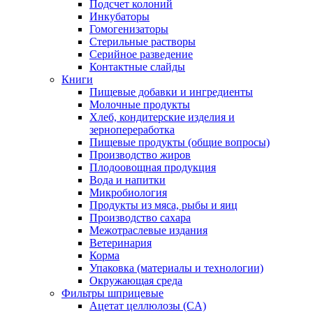
Подсчет колоний
Инкубаторы
Гомогенизаторы
Стерильные растворы
Серийное разведение
Контактные слайды
Книги
Пищевые добавки и ингредиенты
Молочные продукты
Хлеб, кондитерские изделия и
зернопереработка
Пищевые продукты (общие вопросы)
Производство жиров
Плодоовощная продукция
Вода и напитки
Микробиология
Продукты из мяса, рыбы и яиц
Производство сахара
Межотраслевые издания
Ветеринария
Корма
Упаковка (материалы и технологии)
Окружающая среда
Фильтры шприцевые
Ацетат целлюлозы (CA)