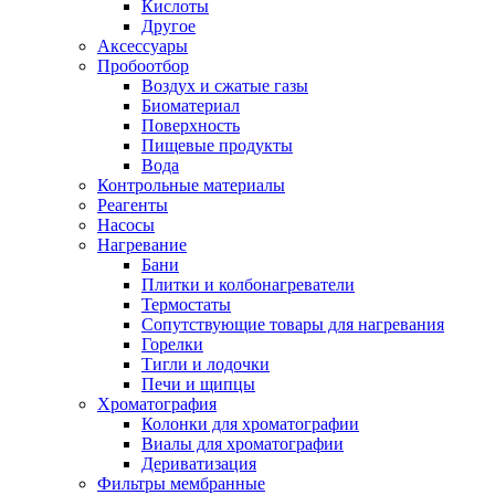
Кислоты
Другое
Аксессуары
Пробоотбор
Воздух и сжатые газы
Биоматериал
Поверхность
Пищевые продукты
Вода
Контрольные материалы
Реагенты
Насосы
Нагревание
Бани
Плитки и колбонагреватели
Термостаты
Сопутствующие товары для нагревания
Горелки
Тигли и лодочки
Печи и щипцы
Хроматография
Колонки для хроматографии
Виалы для хроматографии
Дериватизация
Фильтры мембранные