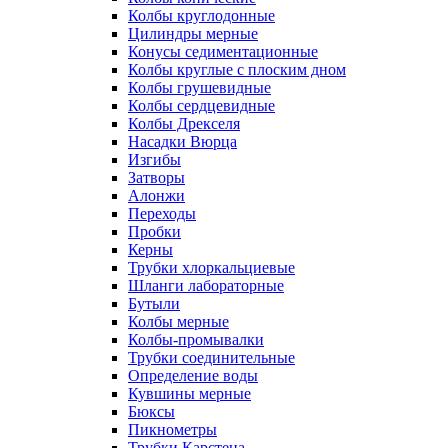
Колбы круглодонные
Цилиндры мерные
Конусы седиментационные
Колбы круглые с плоским дном
Колбы грушевидные
Колбы сердцевидные
Колбы Дрекселя
Насадки Вюрца
Изгибы
Затворы
Алонжи
Переходы
Пробки
Керны
Трубки хлоркальциевые
Шланги лабораторные
Бутыли
Колбы мерные
Колбы-промывалки
Трубки соединительные
Определение воды
Кувшины мерные
Бюксы
Пикнометры
Трубки Карстена