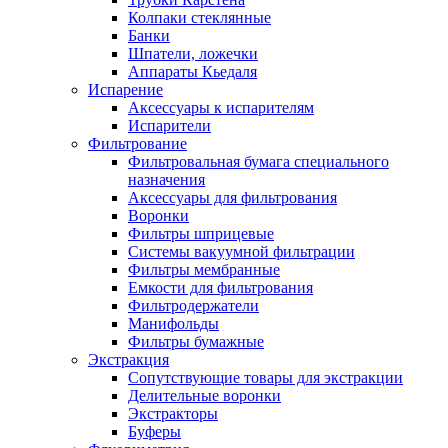
Колпаки стеклянные
Банки
Шпатели, ложечки
Аппараты Кьедаля
Испарение
Аксессуары к испарителям
Испарители
Фильтрование
Фильтровальная бумага специального
назначения
Аксессуары для фильтрования
Воронки
Фильтры шприцевые
Системы вакуумной фильтрации
Фильтры мембранные
Емкости для фильтрования
Фильтродержатели
Манифольды
Фильтры бумажные
Экстракция
Сопутствующие товары для экстракции
Делительные воронки
Экстракторы
Буферы