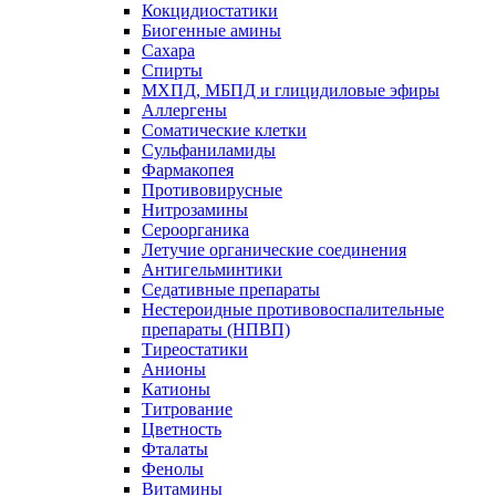
Кокцидиостатики
Биогенные амины
Сахара
Спирты
МХПД, МБПД и глицидиловые эфиры
Аллергены
Соматические клетки
Сульфаниламиды
Фармакопея
Противовирусные
Нитрозамины
Сероорганика
Летучие органические соединения
Антигельминтики
Седативные препараты
Нестероидные противовоспалительные
препараты (НПВП)
Тиреостатики
Анионы
Катионы
Титрование
Цветность
Фталаты
Фенолы
Витамины