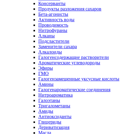
Консерванты
Продукты разложения сахаров
Бета-агонисты
Активность воды
Проводимость
Нитрофураны
Алканы
Подсластители
Заменители сахара
Алкалоиды
Галогенсодержащие растворители
Ароматические углеводороды
Эфиры
ГМО
Галогензамещенные уксусные кислоты
Амины
Галогенароматические соединения
Нитроароматика
Галоэтаны
Тригалометаны
Амиды
Антиоксиданты
Глицериды
Дериватизация
Масла