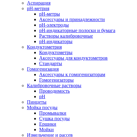
Аспирация
pH-метрия
pH-метры
Аксессуары и принадлежности
pH-электроды
pH-индикаторные полоски и бумага
Растворы калибровочные
pH-индикаторы
Кондуктометрия
Кондуктометры
Аксессуары для кондуктометров
Стандарты
Гомогенизация
Аксессуары к гомогенизаторам
Гомогенизаторы
Калибровочные растворы
Проводимость
pH
Пинцеты
Мойка посуды
Промывалки
Сушка посуды
Ершики
Мойки
Измельчение и рассев