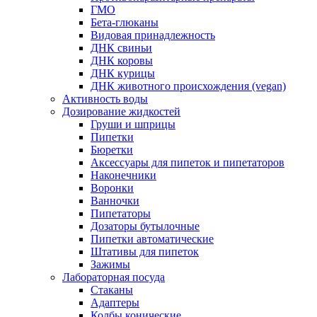
ГМО
Бета-глюканы
Видовая принадлежность
ДНК свиньи
ДНК коровы
ДНК курицы
ДНК животного происхождения (vegan)
Активность воды
Дозирование жидкостей
Груши и шприцы
Пипетки
Бюретки
Аксессуары для пипеток и пипетаторов
Наконечники
Воронки
Ванночки
Пипетаторы
Дозаторы бутылочные
Пипетки автоматические
Штативы для пипеток
Зажимы
Лабораторная посуда
Стаканы
Адаптеры
Колбы конические