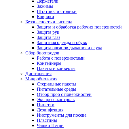
Держатели
Зажимы
Штативы и столики
Коврики
Безопасность и гигиена
Защита и обработка рабочих поверхностей
Защита рук
Защита глаз
Защитная одежда и обувь
Защита органов дыхания и слуха
Сбор биоотходов
Работа с поверхностями
Контейнеры
Пакеты и конверты
Дистилляция
Микробиология
Стерильные пакеты
Питательные среды
Отбор проб с поверхностей
Экспресс-контроль
Пипетки
Дезинфекция
Инструменты для посева
Пластины
Чашки Петри