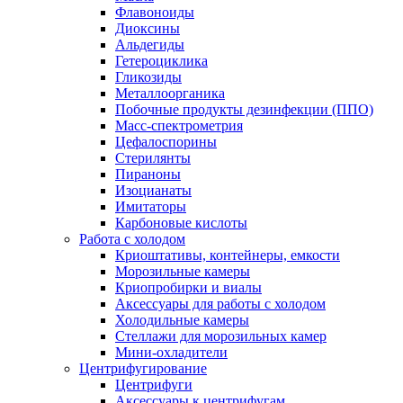
Флавоноиды
Диоксины
Альдегиды
Гетероциклика
Гликозиды
Металлоорганика
Побочные продукты дезинфекции (ППО)
Масс-спектрометрия
Цефалоспорины
Стерилянты
Пираноны
Изоцианаты
Имитаторы
Карбоновые кислоты
Работа с холодом
Криоштативы, контейнеры, емкости
Морозильные камеры
Криопробирки и виалы
Аксессуары для работы с холодом
Холодильные камеры
Стеллажи для морозильных камер
Мини-охладители
Центрифугирование
Центрифуги
Аксессуары к центрифугам