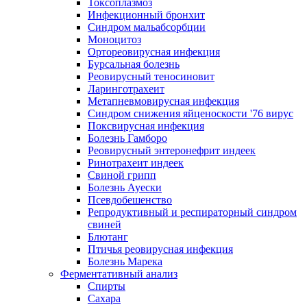
Токсоплазмоз
Инфекционный бронхит
Синдром мальабсорбции
Моноцитоз
Ортореовирусная инфекция
Бурсальная болезнь
Реовирусный теносиновит
Ларинготрахеит
Метапневмовирусная инфекция
Синдром снижения яйценоскости '76 вирус
Поксвирусная инфекция
Болезнь Гамборо
Реовирусный энтеронефрит индеек
Ринотрахеит индеек
Свиной грипп
Болезнь Ауески
Псевдобешенство
Репродуктивный и респираторный синдром
свиней
Блютанг
Птичья реовирусная инфекция
Болезнь Марека
Ферментативный анализ
Спирты
Сахара