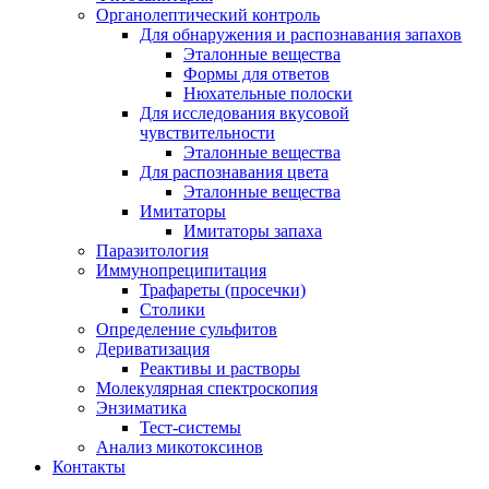
Органолептический контроль
Для обнаружения и распознавания запахов
Эталонные вещества
Формы для ответов
Нюхательные полоски
Для исследования вкусовой
чувствительности
Эталонные вещества
Для распознавания цвета
Эталонные вещества
Имитаторы
Имитаторы запаха
Паразитология
Иммунопреципитация
Трафареты (просечки)
Столики
Определение сульфитов
Дериватизация
Реактивы и растворы
Молекулярная спектроскопия
Энзиматика
Тест-системы
Анализ микотоксинов
Контакты