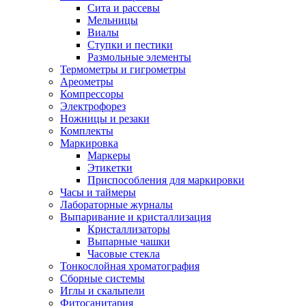
Сита и рассевы
Мельницы
Виалы
Ступки и пестики
Размольные элементы
Термометры и гигрометры
Ареометры
Компрессоры
Электрофорез
Ножницы и резаки
Комплекты
Маркировка
Маркеры
Этикетки
Приспособления для маркировки
Часы и таймеры
Лабораторные журналы
Выпаривание и кристаллизация
Кристаллизаторы
Выпарные чашки
Часовые стекла
Тонкослойная хроматография
Сборные системы
Иглы и скальпели
Фитосанитария