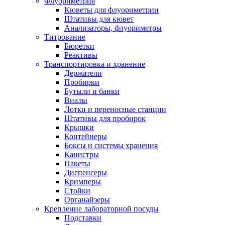
Флуориметрия
Кюветы для флуориметрии
Штативы для кювет
Анализаторы, флуориметры
Титрование
Бюретки
Реактивы
Транспортировка и хранение
Держатели
Пробирки
Бутыли и банки
Виалы
Лотки и переносные станции
Штативы для пробирок
Крышки
Контейнеры
Боксы и системы хранения
Канистры
Пакеты
Диспенсеры
Кримперы
Стойки
Органайзеры
Крепление лабораторной посуды
Подставки