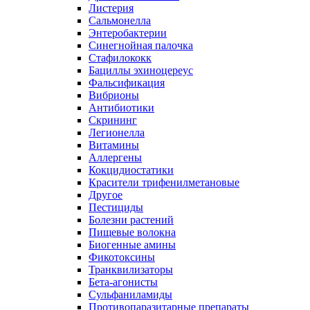
Листерия
Сальмонелла
Энтеробактерии
Синегнойная палочка
Стафилококк
Бациллы эхиноцереус
Фальсификация
Вибрионы
Антибиотики
Скрининг
Легионелла
Витамины
Аллергены
Кокцидиостатики
Красители трифенилметановые
Другое
Пестициды
Болезни растений
Пищевые волокна
Биогенные амины
Фикотоксины
Транквилизаторы
Бета-агонисты
Сульфаниламиды
Противопаразитарные препараты