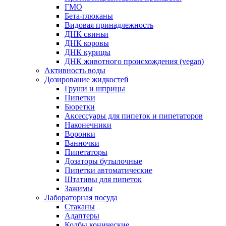
ГМО
Бета-глюканы
Видовая принадлежность
ДНК свиньи
ДНК коровы
ДНК курицы
ДНК животного происхождения (vegan)
Активность воды
Дозирование жидкостей
Груши и шприцы
Пипетки
Бюретки
Аксессуары для пипеток и пипетаторов
Наконечники
Воронки
Ванночки
Пипетаторы
Дозаторы бутылочные
Пипетки автоматические
Штативы для пипеток
Зажимы
Лабораторная посуда
Стаканы
Адаптеры
Колбы конические