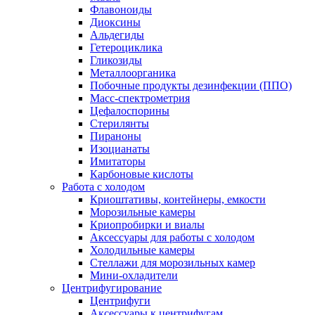
Флавоноиды
Диоксины
Альдегиды
Гетероциклика
Гликозиды
Металлоорганика
Побочные продукты дезинфекции (ППО)
Масс-спектрометрия
Цефалоспорины
Стерилянты
Пираноны
Изоцианаты
Имитаторы
Карбоновые кислоты
Работа с холодом
Криоштативы, контейнеры, емкости
Морозильные камеры
Криопробирки и виалы
Аксессуары для работы с холодом
Холодильные камеры
Стеллажи для морозильных камер
Мини-охладители
Центрифугирование
Центрифуги
Аксессуары к центрифугам