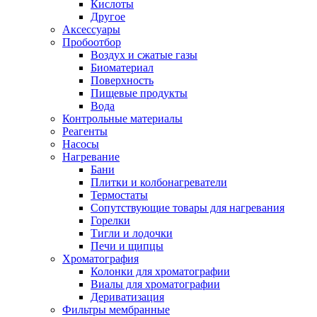
Кислоты
Другое
Аксессуары
Пробоотбор
Воздух и сжатые газы
Биоматериал
Поверхность
Пищевые продукты
Вода
Контрольные материалы
Реагенты
Насосы
Нагревание
Бани
Плитки и колбонагреватели
Термостаты
Сопутствующие товары для нагревания
Горелки
Тигли и лодочки
Печи и щипцы
Хроматография
Колонки для хроматографии
Виалы для хроматографии
Дериватизация
Фильтры мембранные