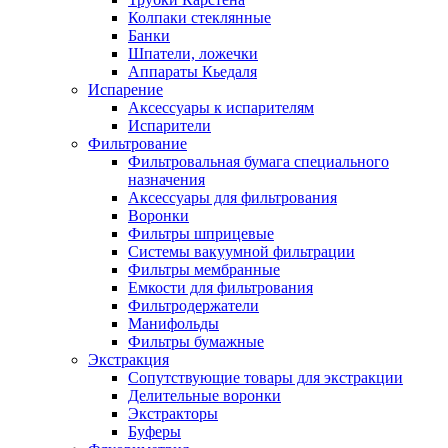
Колпаки стеклянные
Банки
Шпатели, ложечки
Аппараты Кьедаля
Испарение
Аксессуары к испарителям
Испарители
Фильтрование
Фильтровальная бумага специального
назначения
Аксессуары для фильтрования
Воронки
Фильтры шприцевые
Системы вакуумной фильтрации
Фильтры мембранные
Емкости для фильтрования
Фильтродержатели
Манифольды
Фильтры бумажные
Экстракция
Сопутствующие товары для экстракции
Делительные воронки
Экстракторы
Буферы