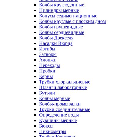
Колбы круглодонные
Цилиндры мерные
Конусы седиментационные
Колбы круглые с плоским дном
Колбы грушевидные
Колбы сердцевидные
Колбы Дрекселя
Насадки Вюрца
Изгибы
Затворы
Алонжи
Переходы
Пробки
Керны
Трубки хлоркальциевые
Шланги лабораторные
Бутыли
Колбы мерные
Колбы-промывалки
Трубки соединительные
Определение воды
Кувшины мерные
Бюксы
Пикнометры
Трубки Карстена