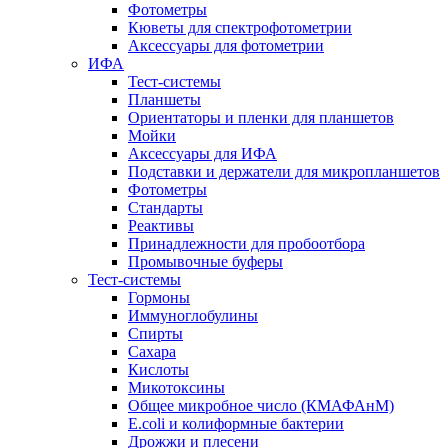
Фотометры
Кюветы для спектрофотометрии
Аксессуары для фотометрии
ИФА
Тест-системы
Планшеты
Ориентаторы и пленки для планшетов
Мойки
Аксессуары для ИФА
Подставки и держатели для микропланшетов
Фотометры
Стандарты
Реактивы
Принадлежности для пробоотбора
Промывочные буферы
Тест-системы
Гормоны
Иммуноглобулины
Спирты
Сахара
Кислоты
Микотоксины
Общее микробное число (КМАФАнМ)
E.coli и колиформные бактерии
Дрожжи и плесени