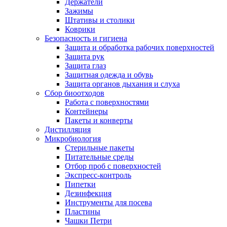
Держатели
Зажимы
Штативы и столики
Коврики
Безопасность и гигиена
Защита и обработка рабочих поверхностей
Защита рук
Защита глаз
Защитная одежда и обувь
Защита органов дыхания и слуха
Сбор биоотходов
Работа с поверхностями
Контейнеры
Пакеты и конверты
Дистилляция
Микробиология
Стерильные пакеты
Питательные среды
Отбор проб с поверхностей
Экспресс-контроль
Пипетки
Дезинфекция
Инструменты для посева
Пластины
Чашки Петри