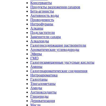
Консерванты
Продукты разложения сахаров
Бета-агонисты
Активность воды
Проводимость
Нитрофураны
Алканы
Подсластители
Заменители сахара
Алкалоиды
Галогенсодержащие растворители
Ароматические углеводороды
Эфиры
ГМО
Галогензамещенные уксусные кислоты
Амины
Галогенароматические соединения
Нитроароматика
Галоэтаны
Тригалометаны
Амиды
Антиоксиданты
Глицериды
Дериватизация
Масла