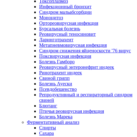
Токсоплазмоз
Инфекционный бронхит
Синдром мальабсорбции
Моноцитоз
Ортореовирусная инфекция
Бурсальная болезнь
Реовирусный теносиновит
Ларинготрахеит
Метапневмовирусная инфекция
Синдром снижения яйценоскости '76 вирус
Поксвирусная инфекция
Болезнь Гамборо
Реовирусный энтеронефрит индеек
Ринотрахеит индеек
Свиной грипп
Болезнь Ауески
Псевдобешенство
Репродуктивный и респираторный синдром
свиней
Блютанг
Птичья реовирусная инфекция
Болезнь Марека
Ферментативный анализ
Спирты
Сахара