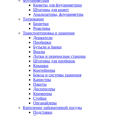
Флуориметрия
Кюветы для флуориметрии
Штативы для кювет
Анализаторы, флуориметры
Титрование
Бюретки
Реактивы
Транспортировка и хранение
Держатели
Пробирки
Бутыли и банки
Виалы
Лотки и переносные станции
Штативы для пробирок
Крышки
Контейнеры
Боксы и системы хранения
Канистры
Пакеты
Диспенсеры
Кримперы
Стойки
Органайзеры
Крепление лабораторной посуды
Подставки