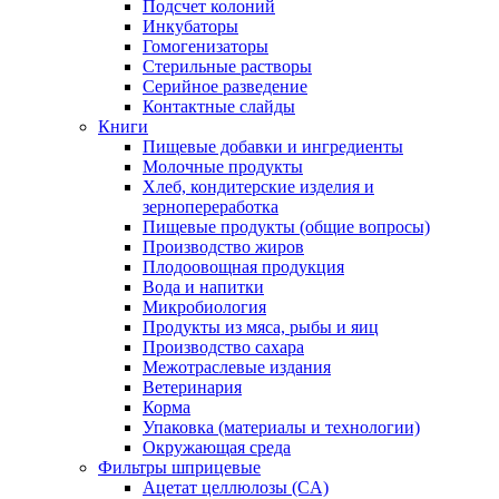
Подсчет колоний
Инкубаторы
Гомогенизаторы
Стерильные растворы
Серийное разведение
Контактные слайды
Книги
Пищевые добавки и ингредиенты
Молочные продукты
Хлеб, кондитерские изделия и
зернопереработка
Пищевые продукты (общие вопросы)
Производство жиров
Плодоовощная продукция
Вода и напитки
Микробиология
Продукты из мяса, рыбы и яиц
Производство сахара
Межотраслевые издания
Ветеринария
Корма
Упаковка (материалы и технологии)
Окружающая среда
Фильтры шприцевые
Ацетат целлюлозы (CA)