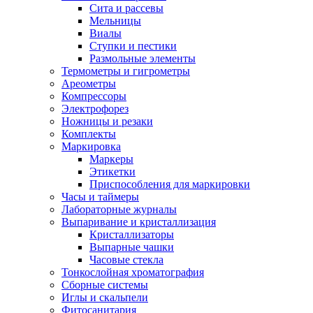
Сита и рассевы
Мельницы
Виалы
Ступки и пестики
Размольные элементы
Термометры и гигрометры
Ареометры
Компрессоры
Электрофорез
Ножницы и резаки
Комплекты
Маркировка
Маркеры
Этикетки
Приспособления для маркировки
Часы и таймеры
Лабораторные журналы
Выпаривание и кристаллизация
Кристаллизаторы
Выпарные чашки
Часовые стекла
Тонкослойная хроматография
Сборные системы
Иглы и скальпели
Фитосанитария