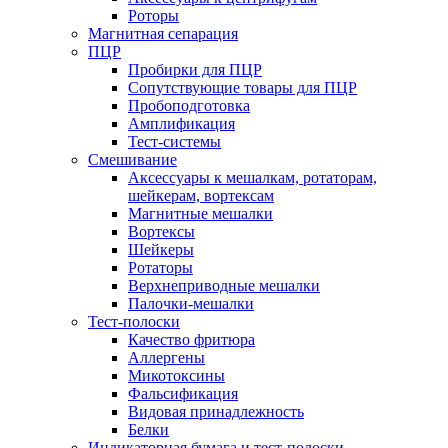
Роторы
Магнитная сепарация
ПЦР
Пробирки для ПЦР
Сопутствующие товары для ПЦР
Пробоподготовка
Амплификация
Тест-системы
Смешивание
Аксессуары к мешалкам, ротаторам,
шейкерам, вортексам
Магнитные мешалки
Вортексы
Шейкеры
Ротаторы
Верхнеприводные мешалки
Палочки-мешалки
Тест-полоски
Качество фритюра
Аллергены
Микотоксины
Фальсификация
Видовая принадлежность
Белки
Индикаторная бумага и тест-полоски