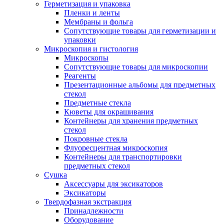
Герметизация и упаковка
Пленки и ленты
Мембраны и фольга
Сопутствующие товары для герметизации и
упаковки
Микроскопия и гистология
Микроскопы
Сопутствующие товары для микроскопии
Реагенты
Презентационные альбомы для предметных
стекол
Предметные стекла
Кюветы для окрашивания
Контейнеры для хранения предметных
стекол
Покровные стекла
Флуоресцентная микроскопия
Контейнеры для транспортировки
предметных стекол
Сушка
Аксессуары для эксикаторов
Эксикаторы
Твердофазная экстракция
Принадлежности
Оборудование