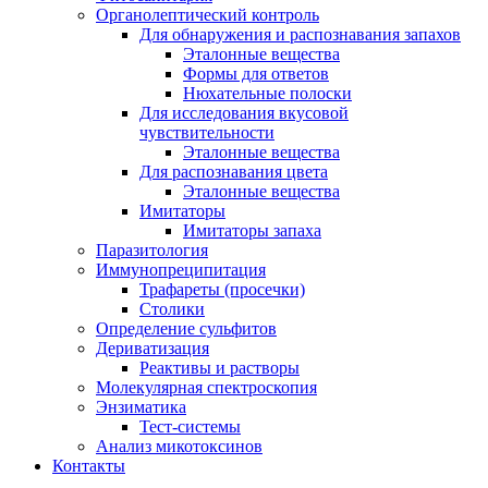
Органолептический контроль
Для обнаружения и распознавания запахов
Эталонные вещества
Формы для ответов
Нюхательные полоски
Для исследования вкусовой
чувствительности
Эталонные вещества
Для распознавания цвета
Эталонные вещества
Имитаторы
Имитаторы запаха
Паразитология
Иммунопреципитация
Трафареты (просечки)
Столики
Определение сульфитов
Дериватизация
Реактивы и растворы
Молекулярная спектроскопия
Энзиматика
Тест-системы
Анализ микотоксинов
Контакты