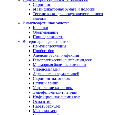
Скрининг
pH индикаторная бумага и полоски
Тест-полоски для полуколичественного
анализа
Иммуноаффинная очистка
Колонки
Оборудование
Принадлежности
Ветеринарная диагностика
Иммуноглобулины
Пробоотбор
Аденовирусная инфекция
Геморрагический энтерит индеек
Мраморная болезнь селезенки
Спленомегалия
Африканская чума свиней
Скрининг патогенов
Птичий грипп
Управление качеством
Энцефаломиелит птичий
Инфекционная анемия кур
Оспа птиц
Паратуберкулез
Микоплазмоз