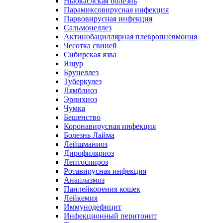
Ньюкаслская болезнь
Парамиксовирусная инфекция
Парвовирусная инфекция
Сальмонеллез
Актинобациллярная плевропневмония
Чесотка свиней
Сибирская язва
Ящур
Бруцеллез
Туберкулез
Лямблиоз
Эрлихиоз
Чумка
Бешенство
Коронавирусная инфекция
Болезнь Лайма
Лейшманиоз
Дирофиляриоз
Лептоспироз
Ротавирусная инфекция
Анаплазмоз
Панлейкопения кошек
Лейкемия
Иммунодефицит
Инфекционный перитонит