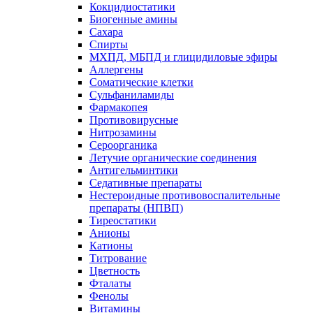
Кокцидиостатики
Биогенные амины
Сахара
Спирты
МХПД, МБПД и глицидиловые эфиры
Аллергены
Соматические клетки
Сульфаниламиды
Фармакопея
Противовирусные
Нитрозамины
Сероорганика
Летучие органические соединения
Антигельминтики
Седативные препараты
Нестероидные противовоспалительные
препараты (НПВП)
Тиреостатики
Анионы
Катионы
Титрование
Цветность
Фталаты
Фенолы
Витамины