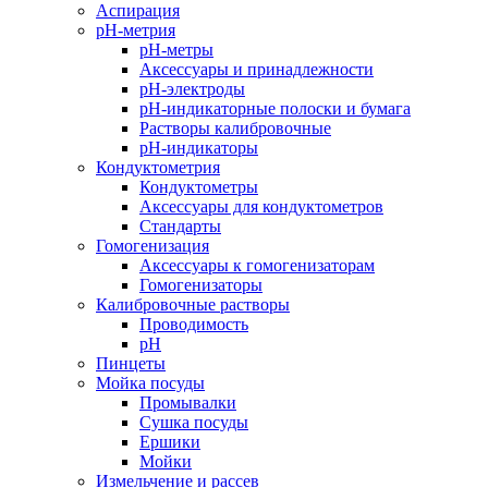
Аспирация
pH-метрия
pH-метры
Аксессуары и принадлежности
pH-электроды
pH-индикаторные полоски и бумага
Растворы калибровочные
pH-индикаторы
Кондуктометрия
Кондуктометры
Аксессуары для кондуктометров
Стандарты
Гомогенизация
Аксессуары к гомогенизаторам
Гомогенизаторы
Калибровочные растворы
Проводимость
pH
Пинцеты
Мойка посуды
Промывалки
Сушка посуды
Ершики
Мойки
Измельчение и рассев