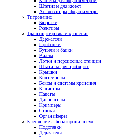
Кюветы для флуориметрии
Штативы для кювет
Анализаторы, флуориметры
Титрование
Бюретки
Реактивы
Транспортировка и хранение
Держатели
Пробирки
Бутыли и банки
Виалы
Лотки и переносные станции
Штативы для пробирок
Крышки
Контейнеры
Боксы и системы хранения
Канистры
Пакеты
Диспенсеры
Кримперы
Стойки
Органайзеры
Крепление лабораторной посуды
Подставки
Держатели