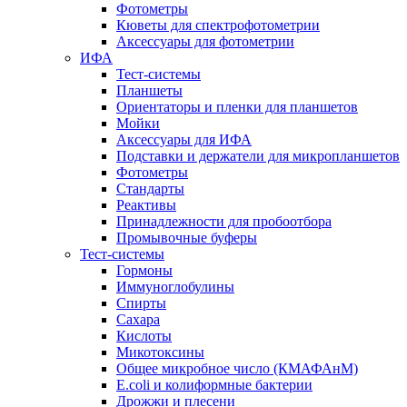
Фотометры
Кюветы для спектрофотометрии
Аксессуары для фотометрии
ИФА
Тест-системы
Планшеты
Ориентаторы и пленки для планшетов
Мойки
Аксессуары для ИФА
Подставки и держатели для микропланшетов
Фотометры
Стандарты
Реактивы
Принадлежности для пробоотбора
Промывочные буферы
Тест-системы
Гормоны
Иммуноглобулины
Спирты
Сахара
Кислоты
Микотоксины
Общее микробное число (КМАФАнМ)
E.coli и колиформные бактерии
Дрожжи и плесени