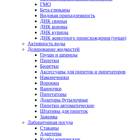
ГМО
Бета-глюканы
Видовая принадлежность
ДНК свиньи
ДНК коровы
ДНК курицы
ДНК животного происхождения (vegan)
Активность воды
Дозирование жидкостей
Груши и шприцы
Пипетки
Бюретки
Аксессуары для пипеток и пипетаторов
Наконечники
Воронки
Ванночки
Пипетаторы
Дозаторы бутылочные
Пипетки автоматические
Штативы для пипеток
Зажимы
Лабораторная посуда
Стаканы
Адаптеры
Колбы конические