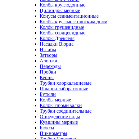
Колбы круглодонные
Цилиндры мерные
Конусы седиментационные
Колбы круглые с плоским дном
Колбы грушевидные
Колбы сердцевидные
Колбы Дрекселя
Насадки Вюрца
Изгибы
Затворы
Алонжи
Переходы
Пробки
Керны
Трубки хлоркальциевые
Шланги лабораторные
Бутыли
Колбы мерные
Колбы-промывалки
Трубки соединительные
Определение воды
Кувшины мерные
Бюксы
Пикнометры
Трубки Карстена