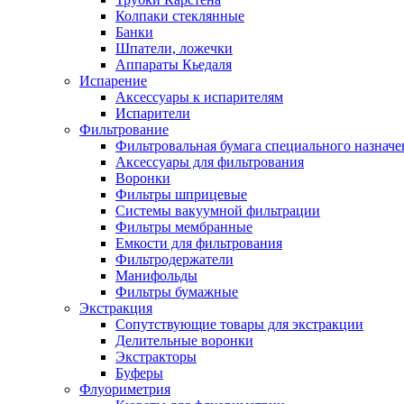
Колпаки стеклянные
Банки
Шпатели, ложечки
Аппараты Кьедаля
Испарение
Аксессуары к испарителям
Испарители
Фильтрование
Фильтровальная бумага специального назначе
Аксессуары для фильтрования
Воронки
Фильтры шприцевые
Системы вакуумной фильтрации
Фильтры мембранные
Емкости для фильтрования
Фильтродержатели
Манифольды
Фильтры бумажные
Экстракция
Сопутствующие товары для экстракции
Делительные воронки
Экстракторы
Буферы
Флуориметрия