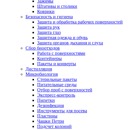
Зажимы
Штативы и столики
Коврики
Безопасность и гигиена
Защита и обработка рабочих поверхностей
Защита рук
Защита глаз
Защитная одежда и обувь
Защита органов дыхания и слуха
Сбор биоотходов
Работа с поверхностями
Контейнеры
Пакеты и конверты
Дистилляция
Микробиология
Стерильные пакеты
Питательные среды
Отбор проб с поверхностей
Экспресс-контроль
Пипетки
Дезинфекция
Инструменты для посева
Пластины
Чашки Петри
Подсчет колоний