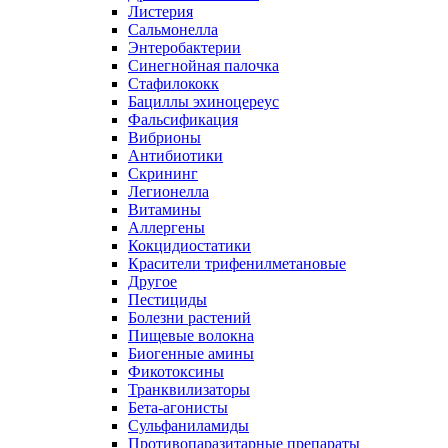
Листерия
Сальмонелла
Энтеробактерии
Синегнойная палочка
Стафилококк
Бациллы эхиноцереус
Фальсификация
Вибрионы
Антибиотики
Скрининг
Легионелла
Витамины
Аллергены
Кокцидиостатики
Красители трифенилметановые
Другое
Пестициды
Болезни растений
Пищевые волокна
Биогенные амины
Фикотоксины
Транквилизаторы
Бета-агонисты
Сульфаниламиды
Противопаразитарные препараты