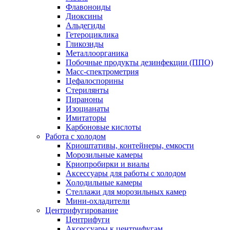
Флавоноиды
Диоксины
Альдегиды
Гетероциклика
Гликозиды
Металлоорганика
Побочные продукты дезинфекции (ППО)
Масс-спектрометрия
Цефалоспорины
Стерилянты
Пираноны
Изоцианаты
Имитаторы
Карбоновые кислоты
Работа с холодом
Криоштативы, контейнеры, емкости
Морозильные камеры
Криопробирки и виалы
Аксессуары для работы с холодом
Холодильные камеры
Стеллажи для морозильных камер
Мини-охладители
Центрифугирование
Центрифуги
Аксессуары к центрифугам