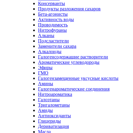
Консерванты
Продукты разложения сахаров
Бета-агонисты
Активность воды
Проводимость
Нитрофураны
Алканы
Подсластители
Заменители сахара
Алкалоиды
Галогенсодержащие растворители
Ароматические углеводороды
Эфиры
ГМО
Галогензамещенные уксусные кислоты
Амины
Галогенароматические соединения
Нитроароматика
Галоэтаны
Тригалометаны
Амиды
Антиоксиданты
Глицериды
Дериватизация
Масла