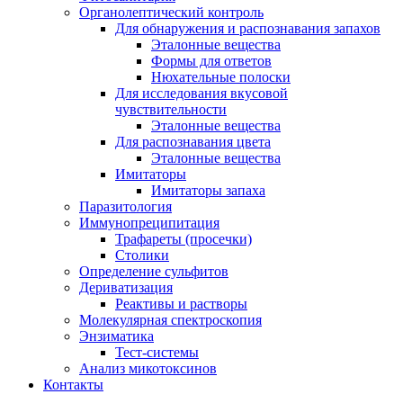
Органолептический контроль
Для обнаружения и распознавания запахов
Эталонные вещества
Формы для ответов
Нюхательные полоски
Для исследования вкусовой
чувствительности
Эталонные вещества
Для распознавания цвета
Эталонные вещества
Имитаторы
Имитаторы запаха
Паразитология
Иммунопреципитация
Трафареты (просечки)
Столики
Определение сульфитов
Дериватизация
Реактивы и растворы
Молекулярная спектроскопия
Энзиматика
Тест-системы
Анализ микотоксинов
Контакты