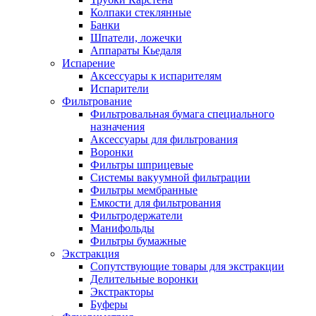
Колпаки стеклянные
Банки
Шпатели, ложечки
Аппараты Кьедаля
Испарение
Аксессуары к испарителям
Испарители
Фильтрование
Фильтровальная бумага специального
назначения
Аксессуары для фильтрования
Воронки
Фильтры шприцевые
Системы вакуумной фильтрации
Фильтры мембранные
Емкости для фильтрования
Фильтродержатели
Манифольды
Фильтры бумажные
Экстракция
Сопутствующие товары для экстракции
Делительные воронки
Экстракторы
Буферы