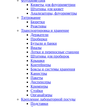
Флуориметрия
Кюветы для флуориметрии
Штативы для кювет
Анализаторы, флуориметры
Титрование
Бюретки
Реактивы
Транспортировка и хранение
Держатели
Пробирки
Бутыли и банки
Виалы
Лотки и переносные станции
Штативы для пробирок
Крышки
Контейнеры
Боксы и системы хранения
Канистры
Пакеты
Диспенсеры
Кримперы
Стойки
Органайзеры
Крепление лабораторной посуды
Подставки