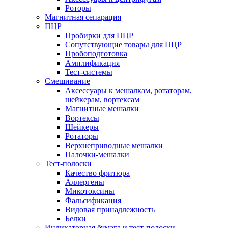
Роторы
Магнитная сепарация
ПЦР
Пробирки для ПЦР
Сопутствующие товары для ПЦР
Пробоподготовка
Амплификация
Тест-системы
Смешивание
Аксессуары к мешалкам, ротаторам,
шейкерам, вортексам
Магнитные мешалки
Вортексы
Шейкеры
Ротаторы
Верхнеприводные мешалки
Палочки-мешалки
Тест-полоски
Качество фритюра
Аллергены
Микотоксины
Фальсификация
Видовая принадлежность
Белки
Индикаторная бумага и тест-полоски