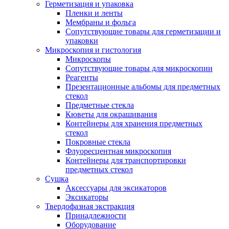
Герметизация и упаковка
Пленки и ленты
Мембраны и фольга
Сопутствующие товары для герметизации и
упаковки
Микроскопия и гистология
Микроскопы
Сопутствующие товары для микроскопии
Реагенты
Презентационные альбомы для предметных
стекол
Предметные стекла
Кюветы для окрашивания
Контейнеры для хранения предметных
стекол
Покровные стекла
Флуоресцентная микроскопия
Контейнеры для транспортировки
предметных стекол
Сушка
Аксессуары для эксикаторов
Эксикаторы
Твердофазная экстракция
Принадлежности
Оборудование