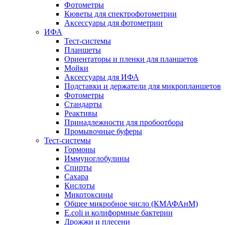
Фотометры
Кюветы для спектрофотометрии
Аксессуары для фотометрии
ИФА
Тест-системы
Планшеты
Ориентаторы и пленки для планшетов
Мойки
Аксессуары для ИФА
Подставки и держатели для микропланшетов
Фотометры
Стандарты
Реактивы
Принадлежности для пробоотбора
Промывочные буферы
Тест-системы
Гормоны
Иммуноглобулины
Спирты
Сахара
Кислоты
Микотоксины
Общее микробное число (КМАФАнМ)
E.coli и колиформные бактерии
Дрожжи и плесени