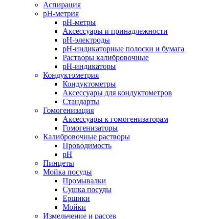
Аспирация
pH-метрия
pH-метры
Аксессуары и принадлежности
pH-электроды
pH-индикаторные полоски и бумага
Растворы калибровочные
pH-индикаторы
Кондуктометрия
Кондуктометры
Аксессуары для кондуктометров
Стандарты
Гомогенизация
Аксессуары к гомогенизаторам
Гомогенизаторы
Калибровочные растворы
Проводимость
pH
Пинцеты
Мойка посуды
Промывалки
Сушка посуды
Ершики
Мойки
Измельчение и рассев