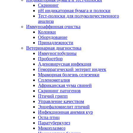
Скрининг
pH индикаторная бумага и полоски
Тест-полоски для полуколичественного
анализа
Иммуноаффинная очистка
Колонки
Оборудование
Принадлежности
Ветеринарная диагностика
Иммуноглобулины
Пробоотбор
Аденовирусная инфекция
Геморрагический энтерит индеек
Мраморная болезнь селезенки
Спленомегалия
Африканская чума свиней
Скрининг патогенов
Птичий грипп
Управление качеством
Энцефаломиелит птичий
Инфекционная анемия кур
Оспа птиц
Паратуберкулез
Микоплазмоз