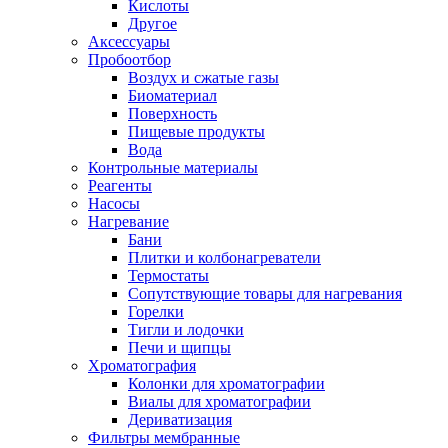
Кислоты
Другое
Аксессуары
Пробоотбор
Воздух и сжатые газы
Биоматериал
Поверхность
Пищевые продукты
Вода
Контрольные материалы
Реагенты
Насосы
Нагревание
Бани
Плитки и колбонагреватели
Термостаты
Сопутствующие товары для нагревания
Горелки
Тигли и лодочки
Печи и щипцы
Хроматография
Колонки для хроматографии
Виалы для хроматографии
Дериватизация
Фильтры мембранные