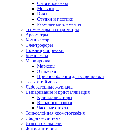
Сита и рассевы
Мельницы
Виалы
Ступки и пестики
Размольные элементы
Термометры и гигрометры
Ареометры
Компрессоры
Электрофорез
Ножницы и резаки
Комплекты
Маркировка
Маркеры
Этикетки
Приспособления для маркировки
Часы и таймеры
Лабораторные журналы
Выпаривание и кристаллизация
Кристаллизаторы
Выпарные чашки
Часовые стекла
Тонкослойная хроматография
Сборные системы
Иглы и скальпели
Фитосанитария