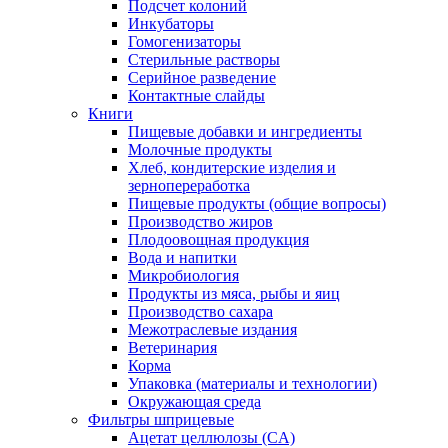
Подсчет колоний
Инкубаторы
Гомогенизаторы
Стерильные растворы
Серийное разведение
Контактные слайды
Книги
Пищевые добавки и ингредиенты
Молочные продукты
Хлеб, кондитерские изделия и
зернопереработка
Пищевые продукты (общие вопросы)
Производство жиров
Плодоовощная продукция
Вода и напитки
Микробиология
Продукты из мяса, рыбы и яиц
Производство сахара
Межотраслевые издания
Ветеринария
Корма
Упаковка (материалы и технологии)
Окружающая среда
Фильтры шприцевые
Ацетат целлюлозы (CA)