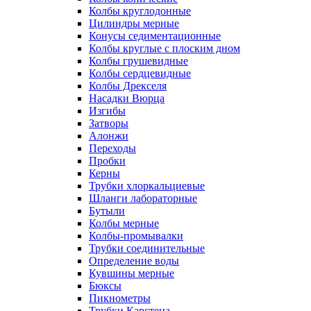
Колбы круглодонные
Цилиндры мерные
Конусы седиментационные
Колбы круглые с плоским дном
Колбы грушевидные
Колбы сердцевидные
Колбы Дрекселя
Насадки Вюрца
Изгибы
Затворы
Алонжи
Переходы
Пробки
Керны
Трубки хлоркальциевые
Шланги лабораторные
Бутыли
Колбы мерные
Колбы-промывалки
Трубки соединительные
Определение воды
Кувшины мерные
Бюксы
Пикнометры
Трубки Карстена