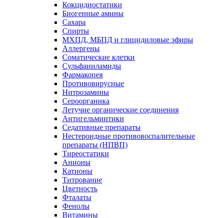
Кокцидиостатики
Биогенные амины
Сахара
Спирты
МХПД, МБПД и глицидиловые эфиры
Аллергены
Соматические клетки
Сульфаниламиды
Фармакопея
Противовирусные
Нитрозамины
Сероорганика
Летучие органические соединения
Антигельминтики
Седативные препараты
Нестероидные противовоспалительные
препараты (НПВП)
Тиреостатики
Анионы
Катионы
Титрование
Цветность
Фталаты
Фенолы
Витамины