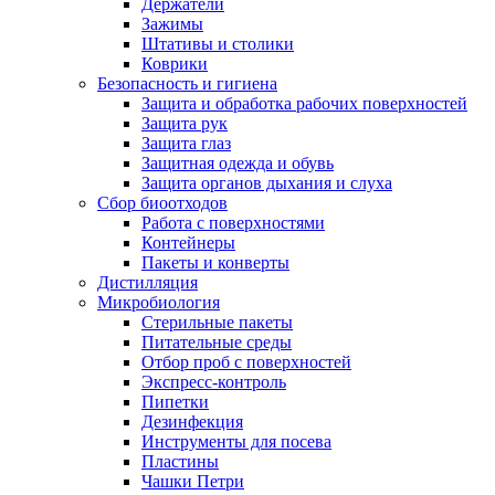
Держатели
Зажимы
Штативы и столики
Коврики
Безопасность и гигиена
Защита и обработка рабочих поверхностей
Защита рук
Защита глаз
Защитная одежда и обувь
Защита органов дыхания и слуха
Сбор биоотходов
Работа с поверхностями
Контейнеры
Пакеты и конверты
Дистилляция
Микробиология
Стерильные пакеты
Питательные среды
Отбор проб с поверхностей
Экспресс-контроль
Пипетки
Дезинфекция
Инструменты для посева
Пластины
Чашки Петри