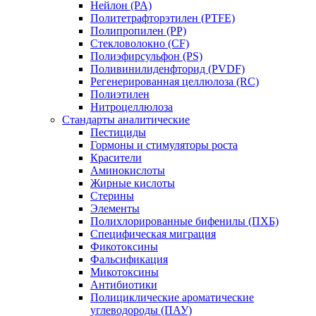
Нейлон (PA)
Политетрафторэтилен (PTFE)
Полипропилен (PP)
Стекловолокно (CF)
Полиэфирсульфон (PS)
Поливинилиденфторид (PVDF)
Регенерированная целлюлоза (RC)
Полиэтилен
Нитроцеллюлоза
Стандарты аналитические
Пестициды
Гормоны и стимуляторы роста
Красители
Аминокислоты
Жирные кислоты
Стерины
Элементы
Полихлорированные бифенилы (ПХБ)
Специфическая миграция
Фикотоксины
Фальсификация
Микотоксины
Антибиотики
Полициклические ароматические
углеводороды (ПАУ)