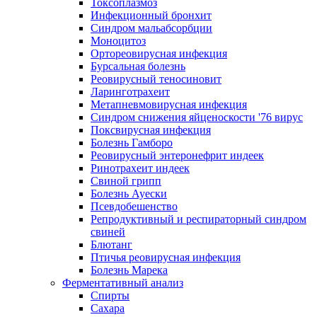
Токсоплазмоз
Инфекционный бронхит
Синдром мальабсорбции
Моноцитоз
Ортореовирусная инфекция
Бурсальная болезнь
Реовирусный теносиновит
Ларинготрахеит
Метапневмовирусная инфекция
Синдром снижения яйценоскости '76 вирус
Поксвирусная инфекция
Болезнь Гамборо
Реовирусный энтеронефрит индеек
Ринотрахеит индеек
Свиной грипп
Болезнь Ауески
Псевдобешенство
Репродуктивный и респираторный синдром
свиней
Блютанг
Птичья реовирусная инфекция
Болезнь Марека
Ферментативный анализ
Спирты
Сахара