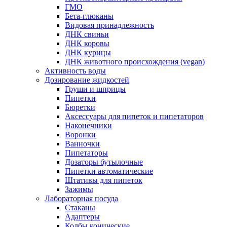
ГМО
Бета-глюканы
Видовая принадлежность
ДНК свиньи
ДНК коровы
ДНК курицы
ДНК животного происхождения (vegan)
Активность воды
Дозирование жидкостей
Груши и шприцы
Пипетки
Бюретки
Аксессуары для пипеток и пипетаторов
Наконечники
Воронки
Ванночки
Пипетаторы
Дозаторы бутылочные
Пипетки автоматические
Штативы для пипеток
Зажимы
Лабораторная посуда
Стаканы
Адаптеры
Колбы конические