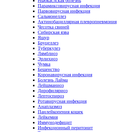
Ньюкаслская болезнь
Парамиксовирусная инфекция
Парвовирусная инфекция
Сальмонеллез
Актинобациллярная плевропневмония
Чесотка свиней
Сибирская язва
Ящур
Бруцеллез
Туберкулез
Лямблиоз
Эрлихиоз
Чумка
Бешенство
Коронавирусная инфекция
Болезнь Лайма
Лейшманиоз
Дирофиляриоз
Лептоспироз
Ротавирусная инфекция
Анаплазмоз
Панлейкопения кошек
Лейкемия
Иммунодефицит
Инфекционный перитонит