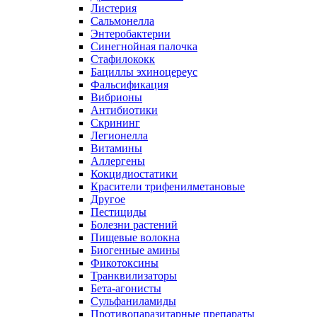
Листерия
Сальмонелла
Энтеробактерии
Синегнойная палочка
Стафилококк
Бациллы эхиноцереус
Фальсификация
Вибрионы
Антибиотики
Скрининг
Легионелла
Витамины
Аллергены
Кокцидиостатики
Красители трифенилметановые
Другое
Пестициды
Болезни растений
Пищевые волокна
Биогенные амины
Фикотоксины
Транквилизаторы
Бета-агонисты
Сульфаниламиды
Противопаразитарные препараты