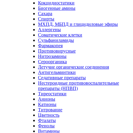
Кокцидиостатики
Биогенные амины
Сахара
Спирты
МХПД, МБПД и глицидиловые эфиры
Аллергены
Соматические клетки
Сульфаниламиды
Фармакопея
Противовирусные
Нитрозамины
Сероорганика
Летучие органические соединения
Антигельминтики
Седативные препараты
Нестероидные противовоспалительные
препараты (НПВП)
Тиреостатики
Анионы
Катионы
Титрование
Цветность
Фталаты
Фенолы
Витамины