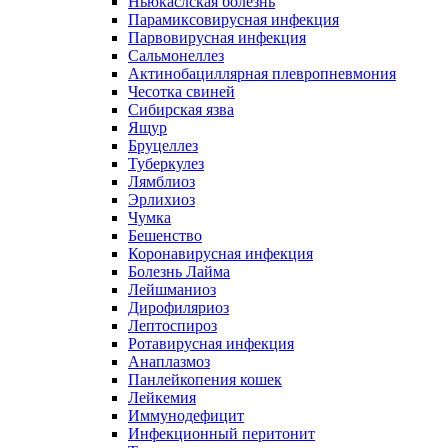
Ньюкаслская болезнь
Парамиксовирусная инфекция
Парвовирусная инфекция
Сальмонеллез
Актинобациллярная плевропневмония
Чесотка свиней
Сибирская язва
Ящур
Бруцеллез
Туберкулез
Лямблиоз
Эрлихиоз
Чумка
Бешенство
Коронавирусная инфекция
Болезнь Лайма
Лейшманиоз
Дирофиляриоз
Лептоспироз
Ротавирусная инфекция
Анаплазмоз
Панлейкопения кошек
Лейкемия
Иммунодефицит
Инфекционный перитонит