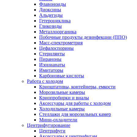
Флавоноиды
Диоксины
Альдегиды
Гетероциклика
Гликозиды
Металлоорганика
Побочные продукты дезинфекции (ППО)
Масс-спектрометрия
Цефалоспорины
Стерилянты
Пираноны
Изоцианаты
Имитаторы
Карбоновые кислоты
Работа с холодом
Криоштативы, контейнеры, емкости
Морозильные камеры
Криопробирки и виалы
Аксессуары для работы с холодом
Холодильные камеры
Стеллажи для морозильных камер
Мини-охладители
Центрифугирование
Центрифуги
Аксессуары к центрифугам