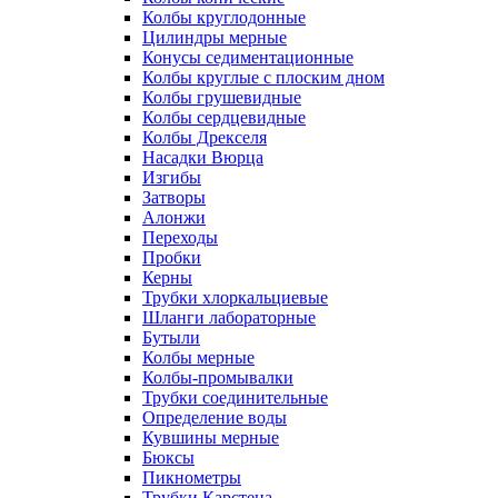
Колбы круглодонные
Цилиндры мерные
Конусы седиментационные
Колбы круглые с плоским дном
Колбы грушевидные
Колбы сердцевидные
Колбы Дрекселя
Насадки Вюрца
Изгибы
Затворы
Алонжи
Переходы
Пробки
Керны
Трубки хлоркальциевые
Шланги лабораторные
Бутыли
Колбы мерные
Колбы-промывалки
Трубки соединительные
Определение воды
Кувшины мерные
Бюксы
Пикнометры
Трубки Карстена