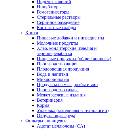
Подсчет колоний
Инкубаторы
Гомогенизаторы
Стерильные растворы
Серийное разведение
Контактные слайды
Книги
Пищевые добавки и ингредиенты
Молочные продукты
Хлеб, кондитерские изделия и
зернопереработка
Пищевые продукты (общие вопросы)
Производство жиров
Плодоовощная продукция
Вода и напитки
Микробиология
Продукты из мяса, рыбы и яиц
Производство сахара
Межотраслевые издания
Ветеринария
Корма
Упаковка (материалы и технологии)
Окружающая среда
Фильтры шприцевые
Ацетат целлюлозы (CA)