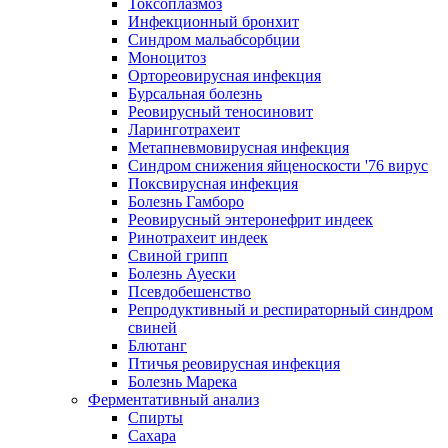
Токсоплазмоз
Инфекционный бронхит
Синдром мальабсорбции
Моноцитоз
Ортореовирусная инфекция
Бурсальная болезнь
Реовирусный теносиновит
Ларинготрахеит
Метапневмовирусная инфекция
Синдром снижения яйценоскости '76 вирус
Поксвирусная инфекция
Болезнь Гамборо
Реовирусный энтеронефрит индеек
Ринотрахеит индеек
Свиной грипп
Болезнь Ауески
Псевдобешенство
Репродуктивный и респираторный синдром
свиней
Блютанг
Птичья реовирусная инфекция
Болезнь Марека
Ферментативный анализ
Спирты
Сахара