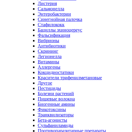
Листерия
Сальмонелла
Энтеробактерии
Синегнойная палочка
Стафилококк
Бациллы эхиноцереус
Фальсификация
Вибрионы
Антибиотики
Скрининг
Легионелла
Витамины
Аллергены
Кокцидиостатики
Красители трифенилметановые
Другое
Пестициды
Болезни растений
Пищевые волокна
Биогенные амины
Фикотоксины
Транквилизаторы
Бета-агонисты
Сульфаниламиды
Противопаразитарные препараты