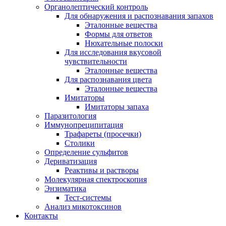
Органолептический контроль
Для обнаружения и распознавания запахов
Эталонные вещества
Формы для ответов
Нюхательные полоски
Для исследования вкусовой
чувствительности
Эталонные вещества
Для распознавания цвета
Эталонные вещества
Имитаторы
Имитаторы запаха
Паразитология
Иммунопреципитация
Трафареты (просечки)
Столики
Определение сульфитов
Дериватизация
Реактивы и растворы
Молекулярная спектроскопия
Энзиматика
Тест-системы
Анализ микотоксинов
Контакты