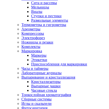
Сита и рассевы
Мельницы
Виалы
Ступки и пестики
Размольные элементы
Термометры и гигрометры
Ареометры
Компрессоры
Электрофорез
Ножницы и резаки
Комплекты
Маркировка
Маркеры
Этикетки
Приспособления для маркировки
Часы и таймеры
Лабораторные журналы
Выпаривание и кристаллизация
Кристаллизаторы
Выпарные чашки
Часовые стекла
Тонкослойная хроматография
Сборные системы
Иглы и скальпели
Фитосанитария