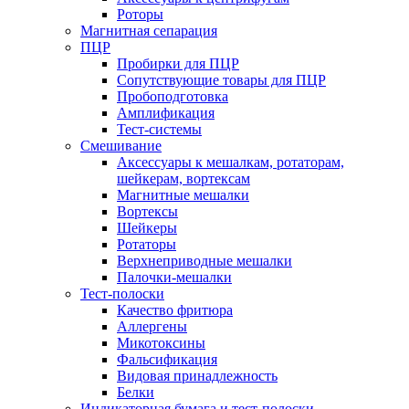
Роторы
Магнитная сепарация
ПЦР
Пробирки для ПЦР
Сопутствующие товары для ПЦР
Пробоподготовка
Амплификация
Тест-системы
Смешивание
Аксессуары к мешалкам, ротаторам,
шейкерам, вортексам
Магнитные мешалки
Вортексы
Шейкеры
Ротаторы
Верхнеприводные мешалки
Палочки-мешалки
Тест-полоски
Качество фритюра
Аллергены
Микотоксины
Фальсификация
Видовая принадлежность
Белки
Индикаторная бумага и тест-полоски