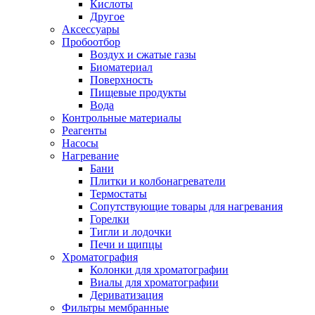
Кислоты
Другое
Аксессуары
Пробоотбор
Воздух и сжатые газы
Биоматериал
Поверхность
Пищевые продукты
Вода
Контрольные материалы
Реагенты
Насосы
Нагревание
Бани
Плитки и колбонагреватели
Термостаты
Сопутствующие товары для нагревания
Горелки
Тигли и лодочки
Печи и щипцы
Хроматография
Колонки для хроматографии
Виалы для хроматографии
Дериватизация
Фильтры мембранные