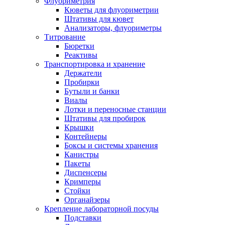
Флуориметрия
Кюветы для флуориметрии
Штативы для кювет
Анализаторы, флуориметры
Титрование
Бюретки
Реактивы
Транспортировка и хранение
Держатели
Пробирки
Бутыли и банки
Виалы
Лотки и переносные станции
Штативы для пробирок
Крышки
Контейнеры
Боксы и системы хранения
Канистры
Пакеты
Диспенсеры
Кримперы
Стойки
Органайзеры
Крепление лабораторной посуды
Подставки