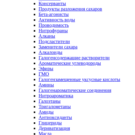
Консерванты
Продукты разложения сахаров
Бета-агонисты
Активность воды
Проводимость
Нитрофураны
Алканы
Подсластители
Заменители сахара
Алкалоиды
Галогенсодержащие растворители
Ароматические углеводороды
Эфиры
ГМО
Галогензамещенные уксусные кислоты
Амины
Галогенароматические соединения
Нитроароматика
Галоэтаны
Тригалометаны
Амиды
Антиоксиданты
Глицериды
Дериватизация
Масла