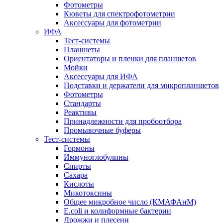
Фотометры
Кюветы для спектрофотометрии
Аксессуары для фотометрии
ИФА
Тест-системы
Планшеты
Ориентаторы и пленки для планшетов
Мойки
Аксессуары для ИФА
Подставки и держатели для микропланшетов
Фотометры
Стандарты
Реактивы
Принадлежности для пробоотбора
Промывочные буферы
Тест-системы
Гормоны
Иммуноглобулины
Спирты
Сахара
Кислоты
Микотоксины
Общее микробное число (КМАФАнМ)
E.coli и колиформные бактерии
Дрожжи и плесени