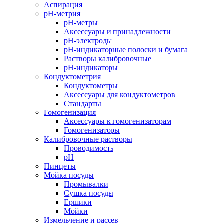
Аспирация
pH-метрия
pH-метры
Аксессуары и принадлежности
pH-электроды
pH-индикаторные полоски и бумага
Растворы калибровочные
pH-индикаторы
Кондуктометрия
Кондуктометры
Аксессуары для кондуктометров
Стандарты
Гомогенизация
Аксессуары к гомогенизаторам
Гомогенизаторы
Калибровочные растворы
Проводимость
pH
Пинцеты
Мойка посуды
Промывалки
Сушка посуды
Ершики
Мойки
Измельчение и рассев