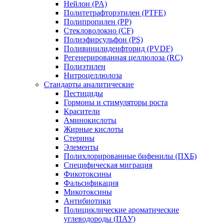
Нейлон (PA)
Политетрафторэтилен (PTFE)
Полипропилен (PP)
Стекловолокно (CF)
Полиэфирсульфон (PS)
Поливинилиденфторид (PVDF)
Регенерированная целлюлоза (RC)
Полиэтилен
Нитроцеллюлоза
Стандарты аналитические
Пестициды
Гормоны и стимуляторы роста
Красители
Аминокислоты
Жирные кислоты
Стерины
Элементы
Полихлорированные бифенилы (ПХБ)
Специфическая миграция
Фикотоксины
Фальсификация
Микотоксины
Антибиотики
Полициклические ароматические
углеводороды (ПАУ)