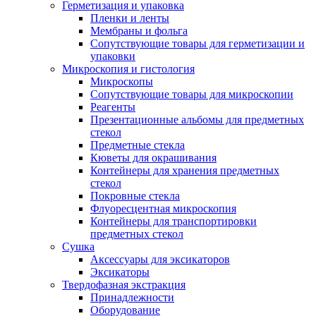
Герметизация и упаковка
Пленки и ленты
Мембраны и фольга
Сопутствующие товары для герметизации и
упаковки
Микроскопия и гистология
Микроскопы
Сопутствующие товары для микроскопии
Реагенты
Презентационные альбомы для предметных
стекол
Предметные стекла
Кюветы для окрашивания
Контейнеры для хранения предметных
стекол
Покровные стекла
Флуоресцентная микроскопия
Контейнеры для транспортировки
предметных стекол
Сушка
Аксессуары для эксикаторов
Эксикаторы
Твердофазная экстракция
Принадлежности
Оборудование