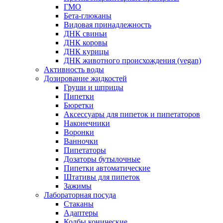
ГМО
Бета-глюканы
Видовая принадлежность
ДНК свиньи
ДНК коровы
ДНК курицы
ДНК животного происхождения (vegan)
Активность воды
Дозирование жидкостей
Груши и шприцы
Пипетки
Бюретки
Аксессуары для пипеток и пипетаторов
Наконечники
Воронки
Ванночки
Пипетаторы
Дозаторы бутылочные
Пипетки автоматические
Штативы для пипеток
Зажимы
Лабораторная посуда
Стаканы
Адаптеры
Колбы конические