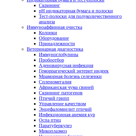
Скрининг
pH индикаторная бумага и полоски
Тест-полоски для полуколичественного
анализа
Иммуноаффинная очистка
Колонки
Оборудование
Принадлежности
Ветеринарная диагностика
Иммуноглобулины
Пробоотбор
Аденовирусная инфекция
Геморрагический энтерит индеек
Мраморная болезнь селезенки
Спленомегалия
Африканская чума свиней
Скрининг патогенов
Птичий грипп
Управление качеством
Энцефаломиелит птичий
Инфекционная анемия кур
Оспа птиц
Паратуберкулез
Микоплазмоз