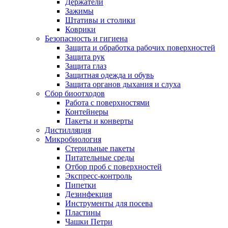
Держатели
Зажимы
Штативы и столики
Коврики
Безопасность и гигиена
Защита и обработка рабочих поверхностей
Защита рук
Защита глаз
Защитная одежда и обувь
Защита органов дыхания и слуха
Сбор биоотходов
Работа с поверхностями
Контейнеры
Пакеты и конверты
Дистилляция
Микробиология
Стерильные пакеты
Питательные среды
Отбор проб с поверхностей
Экспресс-контроль
Пипетки
Дезинфекция
Инструменты для посева
Пластины
Чашки Петри