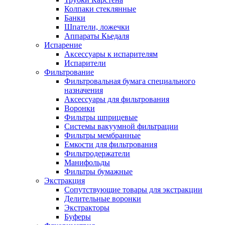
Колпаки стеклянные
Банки
Шпатели, ложечки
Аппараты Кьедаля
Испарение
Аксессуары к испарителям
Испарители
Фильтрование
Фильтровальная бумага специального
назначения
Аксессуары для фильтрования
Воронки
Фильтры шприцевые
Системы вакуумной фильтрации
Фильтры мембранные
Емкости для фильтрования
Фильтродержатели
Манифольды
Фильтры бумажные
Экстракция
Сопутствующие товары для экстракции
Делительные воронки
Экстракторы
Буферы