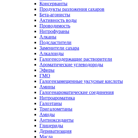
Консерванты
Продукты разложения сахаров
Бета-агонисты
Активность воды
Проводимость
Нитрофураны
Алканы
Подсластители
Заменители сахара
Алкалоиды
Галогенсодержащие растворители
Ароматические углеводороды
Эфиры
ГМО
Галогензамещенные уксусные кислоты
Амины
Галогенароматические соединения
Нитроароматика
Галоэтаны
Тригалометаны
Амиды
Антиоксиданты
Глицериды
Дериватизация
Масла