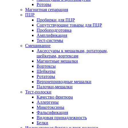
Роторы
Магнитная сепарация
ПЦР
Пробирки для ПЦР
Сопутствующие товары для ПЦР
Пробоподготовка
Амплификация
Тест-системы
Смешивание
Аксессуары к мешалкам, ротаторам,
шейкерам, вортексам
Магнитные мешалки
Вортексы
Шейкеры
Ротаторы
Верхнеприводные мешалки
Палочки-мешалки
Тест-полоски
Качество фритюра
Аллергены
Микотоксины
Фальсификация
Видовая принадлежность
Белки
Индикаторная бумага и тест-полоски