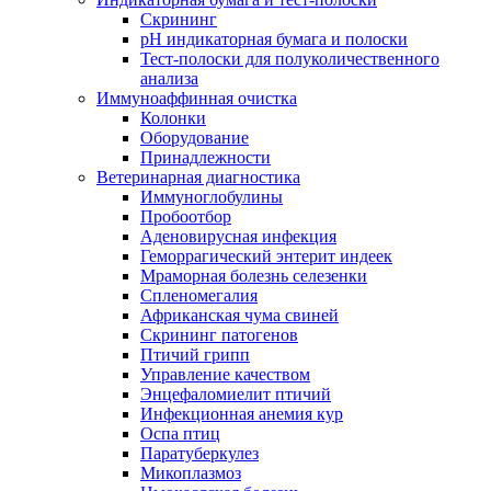
Скрининг
pH индикаторная бумага и полоски
Тест-полоски для полуколичественного
анализа
Иммуноаффинная очистка
Колонки
Оборудование
Принадлежности
Ветеринарная диагностика
Иммуноглобулины
Пробоотбор
Аденовирусная инфекция
Геморрагический энтерит индеек
Мраморная болезнь селезенки
Спленомегалия
Африканская чума свиней
Скрининг патогенов
Птичий грипп
Управление качеством
Энцефаломиелит птичий
Инфекционная анемия кур
Оспа птиц
Паратуберкулез
Микоплазмоз