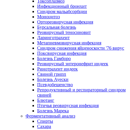
Токсоплазмоз
Инфекционный бронхит
Синдром мальабсорбции
Моноцитоз
Ортореовирусная инфекция
Бурсальная болезнь
Реовирусный теносиновит
Ларинготрахеит
Метапневмовирусная инфекция
Синдром снижения яйценоскости '76 вирус
Поксвирусная инфекция
Болезнь Гамборо
Реовирусный энтеронефрит индеек
Ринотрахеит индеек
Свиной грипп
Болезнь Ауески
Псевдобешенство
Репродуктивный и респираторный синдром
свиней
Блютанг
Птичья реовирусная инфекция
Болезнь Марека
Ферментативный анализ
Спирты
Сахара