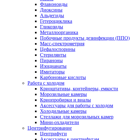
Флавоноиды
Диоксины
Альдегиды
Гетероциклика
Гликозиды
Металлоорганика
Побочные продукты дезинфекции (ППО)
Масс-спектрометрия
Цефалоспорины
Стерилянты
Пираноны
Изоцианаты
Имитаторы
Карбоновые кислоты
Работа с холодом
Криоштативы, контейнеры, емкости
Морозильные камеры
Криопробирки и виалы
Аксессуары для работы с холодом
Холодильные камеры
Стеллажи для морозильных камер
Мини-охладители
Центрифугирование
Центрифуги
Аксессуары к центрифугам