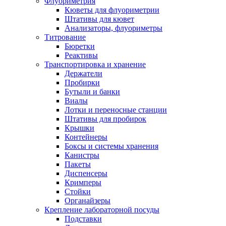
Флуориметрия
Кюветы для флуориметрии
Штативы для кювет
Анализаторы, флуориметры
Титрование
Бюретки
Реактивы
Транспортировка и хранение
Держатели
Пробирки
Бутыли и банки
Виалы
Лотки и переносные станции
Штативы для пробирок
Крышки
Контейнеры
Боксы и системы хранения
Канистры
Пакеты
Диспенсеры
Кримперы
Стойки
Органайзеры
Крепление лабораторной посуды
Подставки