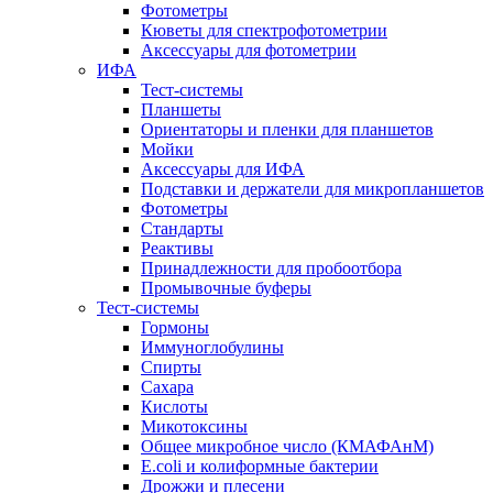
Фотометры
Кюветы для спектрофотометрии
Аксессуары для фотометрии
ИФА
Тест-системы
Планшеты
Ориентаторы и пленки для планшетов
Мойки
Аксессуары для ИФА
Подставки и держатели для микропланшетов
Фотометры
Стандарты
Реактивы
Принадлежности для пробоотбора
Промывочные буферы
Тест-системы
Гормоны
Иммуноглобулины
Спирты
Сахара
Кислоты
Микотоксины
Общее микробное число (КМАФАнМ)
E.coli и колиформные бактерии
Дрожжи и плесени