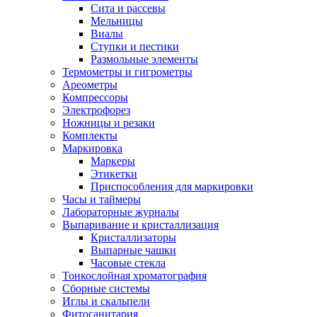
Сита и рассевы
Мельницы
Виалы
Ступки и пестики
Размольные элементы
Термометры и гигрометры
Ареометры
Компрессоры
Электрофорез
Ножницы и резаки
Комплекты
Маркировка
Маркеры
Этикетки
Приспособления для маркировки
Часы и таймеры
Лабораторные журналы
Выпаривание и кристаллизация
Кристаллизаторы
Выпарные чашки
Часовые стекла
Тонкослойная хроматография
Сборные системы
Иглы и скальпели
Фитосанитария