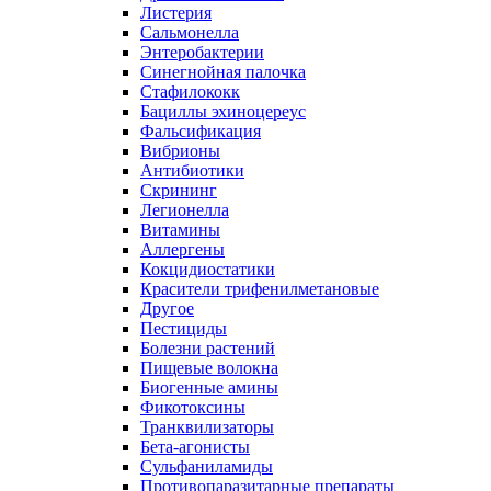
Листерия
Сальмонелла
Энтеробактерии
Синегнойная палочка
Стафилококк
Бациллы эхиноцереус
Фальсификация
Вибрионы
Антибиотики
Скрининг
Легионелла
Витамины
Аллергены
Кокцидиостатики
Красители трифенилметановые
Другое
Пестициды
Болезни растений
Пищевые волокна
Биогенные амины
Фикотоксины
Транквилизаторы
Бета-агонисты
Сульфаниламиды
Противопаразитарные препараты