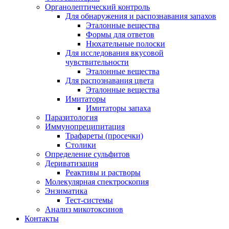
Органолептический контроль
Для обнаружения и распознавания запахов
Эталонные вещества
Формы для ответов
Нюхательные полоски
Для исследования вкусовой
чувствительности
Эталонные вещества
Для распознавания цвета
Эталонные вещества
Имитаторы
Имитаторы запаха
Паразитология
Иммунопреципитация
Трафареты (просечки)
Столики
Определение сульфитов
Дериватизация
Реактивы и растворы
Молекулярная спектроскопия
Энзиматика
Тест-системы
Анализ микотоксинов
Контакты