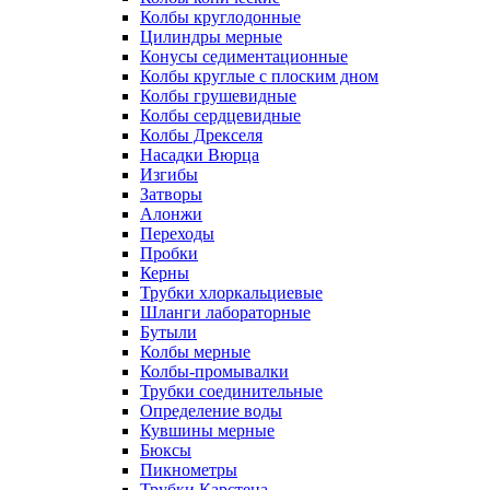
Колбы круглодонные
Цилиндры мерные
Конусы седиментационные
Колбы круглые с плоским дном
Колбы грушевидные
Колбы сердцевидные
Колбы Дрекселя
Насадки Вюрца
Изгибы
Затворы
Алонжи
Переходы
Пробки
Керны
Трубки хлоркальциевые
Шланги лабораторные
Бутыли
Колбы мерные
Колбы-промывалки
Трубки соединительные
Определение воды
Кувшины мерные
Бюксы
Пикнометры
Трубки Карстена