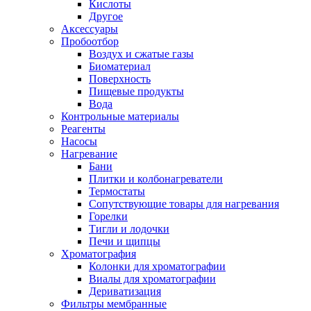
Кислоты
Другое
Аксессуары
Пробоотбор
Воздух и сжатые газы
Биоматериал
Поверхность
Пищевые продукты
Вода
Контрольные материалы
Реагенты
Насосы
Нагревание
Бани
Плитки и колбонагреватели
Термостаты
Сопутствующие товары для нагревания
Горелки
Тигли и лодочки
Печи и щипцы
Хроматография
Колонки для хроматографии
Виалы для хроматографии
Дериватизация
Фильтры мембранные