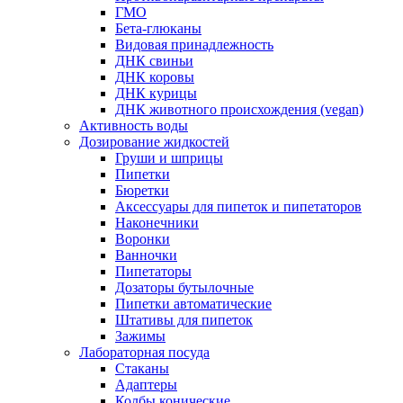
ГМО
Бета-глюканы
Видовая принадлежность
ДНК свиньи
ДНК коровы
ДНК курицы
ДНК животного происхождения (vegan)
Активность воды
Дозирование жидкостей
Груши и шприцы
Пипетки
Бюретки
Аксессуары для пипеток и пипетаторов
Наконечники
Воронки
Ванночки
Пипетаторы
Дозаторы бутылочные
Пипетки автоматические
Штативы для пипеток
Зажимы
Лабораторная посуда
Стаканы
Адаптеры
Колбы конические