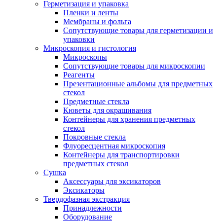
Герметизация и упаковка
Пленки и ленты
Мембраны и фольга
Сопутствующие товары для герметизации и
упаковки
Микроскопия и гистология
Микроскопы
Сопутствующие товары для микроскопии
Реагенты
Презентационные альбомы для предметных
стекол
Предметные стекла
Кюветы для окрашивания
Контейнеры для хранения предметных
стекол
Покровные стекла
Флуоресцентная микроскопия
Контейнеры для транспортировки
предметных стекол
Сушка
Аксессуары для эксикаторов
Эксикаторы
Твердофазная экстракция
Принадлежности
Оборудование