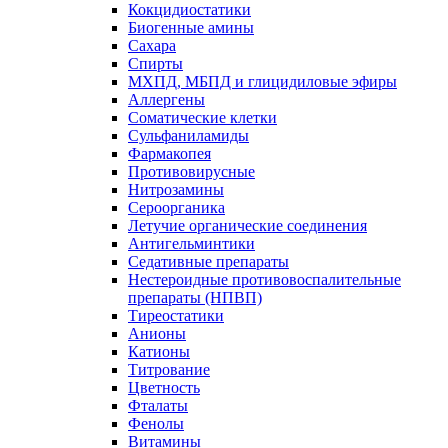
Кокцидиостатики
Биогенные амины
Сахара
Спирты
МХПД, МБПД и глицидиловые эфиры
Аллергены
Соматические клетки
Сульфаниламиды
Фармакопея
Противовирусные
Нитрозамины
Сероорганика
Летучие органические соединения
Антигельминтики
Седативные препараты
Нестероидные противовоспалительные
препараты (НПВП)
Тиреостатики
Анионы
Катионы
Титрование
Цветность
Фталаты
Фенолы
Витамины