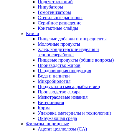
Подсчет колоний
Инкубаторы
Гомогенизаторы
Стерильные растворы
Серийное разведение
Контактные слайды
Книги
Пищевые добавки и ингредиенты
Молочные продукты
Хлеб, кондитерские изделия и
зернопереработка
Пищевые продукты (общие вопросы)
Производство жиров
Плодоовощная продукция
Вода и напитки
Микробиология
Продукты из мяса, рыбы и яиц
Производство сахара
Межотраслевые издания
Ветеринария
Корма
Упаковка (материалы и технологии)
Окружающая среда
Фильтры шприцевые
Ацетат целлюлозы (CA)