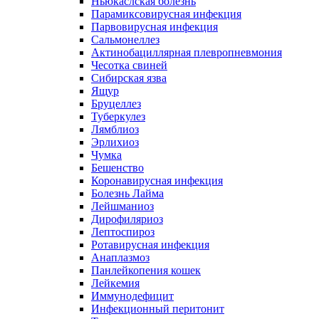
Ньюкаслская болезнь
Парамиксовирусная инфекция
Парвовирусная инфекция
Сальмонеллез
Актинобациллярная плевропневмония
Чесотка свиней
Сибирская язва
Ящур
Бруцеллез
Туберкулез
Лямблиоз
Эрлихиоз
Чумка
Бешенство
Коронавирусная инфекция
Болезнь Лайма
Лейшманиоз
Дирофиляриоз
Лептоспироз
Ротавирусная инфекция
Анаплазмоз
Панлейкопения кошек
Лейкемия
Иммунодефицит
Инфекционный перитонит