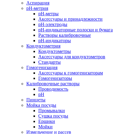
Аспирация
pH-метрия
pH-метры
Аксессуары и принадлежности
pH-электроды
pH-индикаторные полоски и бумага
Растворы калибровочные
pH-индикаторы
Кондуктометрия
Кондуктометры
Аксессуары для кондуктометров
Стандарты
Гомогенизация
Аксессуары к гомогенизаторам
Гомогенизаторы
Калибровочные растворы
Проводимость
pH
Пинцеты
Мойка посуды
Промывалки
Сушка посуды
Ершики
Мойки
Измельчение и рассев