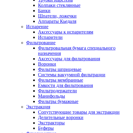
Колпаки стеклянные
Банки
Шпатели, ложечки
Аппараты Кьедаля
Испарение
Аксессуары к испарителям
Испарители
Фильтрование
Фильтровальная бумага специального
назначения
Аксессуары для фильтрования
Воронки
Фильтры шприцевые
Системы вакуумной фильтрации
Фильтры мембранные
Емкости для фильтрования
Фильтродержатели
Манифольды
Фильтры бумажные
Экстракция
Сопутствующие товары для экстракции
Делительные воронки
Экстракторы
Буферы