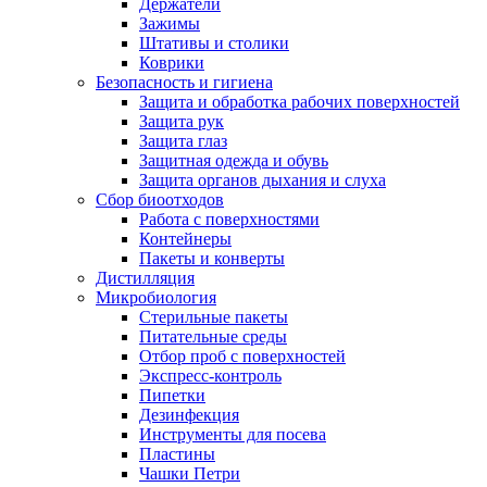
Держатели
Зажимы
Штативы и столики
Коврики
Безопасность и гигиена
Защита и обработка рабочих поверхностей
Защита рук
Защита глаз
Защитная одежда и обувь
Защита органов дыхания и слуха
Сбор биоотходов
Работа с поверхностями
Контейнеры
Пакеты и конверты
Дистилляция
Микробиология
Стерильные пакеты
Питательные среды
Отбор проб с поверхностей
Экспресс-контроль
Пипетки
Дезинфекция
Инструменты для посева
Пластины
Чашки Петри