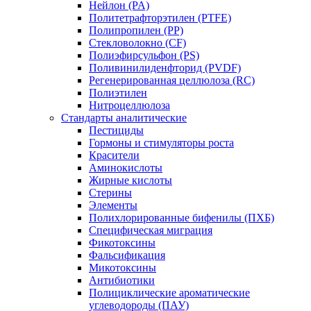
Нейлон (PA)
Политетрафторэтилен (PTFE)
Полипропилен (PP)
Стекловолокно (CF)
Полиэфирсульфон (PS)
Поливинилиденфторид (PVDF)
Регенерированная целлюлоза (RC)
Полиэтилен
Нитроцеллюлоза
Стандарты аналитические
Пестициды
Гормоны и стимуляторы роста
Красители
Аминокислоты
Жирные кислоты
Стерины
Элементы
Полихлорированные бифенилы (ПХБ)
Специфическая миграция
Фикотоксины
Фальсификация
Микотоксины
Антибиотики
Полициклические ароматические
углеводороды (ПАУ)