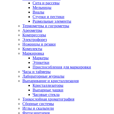
Сита и рассевы
Мельницы
Виалы
Ступки и пестики
Размольные элементы
Термометры и гигрометры
Ареометры
Компрессоры
Электрофорез
Ножницы и резаки
Комплекты
Маркировка
Маркеры
Этикетки
Приспособления для маркировки
Часы и таймеры
Лабораторные журналы
Выпаривание и кристаллизация
Кристаллизаторы
Выпарные чашки
Часовые стекла
Тонкослойная хроматография
Сборные системы
Иглы и скальпели
Фитосанитария