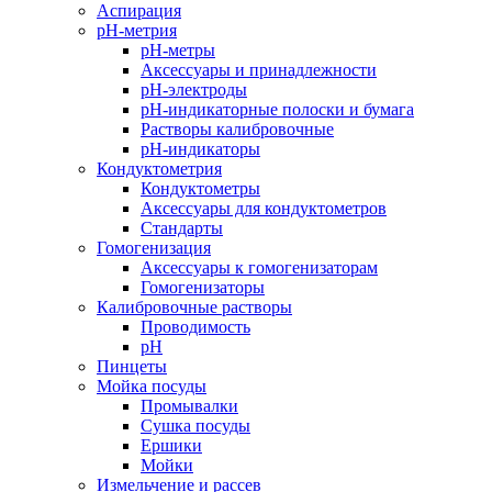
Аспирация
pH-метрия
pH-метры
Аксессуары и принадлежности
pH-электроды
pH-индикаторные полоски и бумага
Растворы калибровочные
pH-индикаторы
Кондуктометрия
Кондуктометры
Аксессуары для кондуктометров
Стандарты
Гомогенизация
Аксессуары к гомогенизаторам
Гомогенизаторы
Калибровочные растворы
Проводимость
pH
Пинцеты
Мойка посуды
Промывалки
Сушка посуды
Ершики
Мойки
Измельчение и рассев