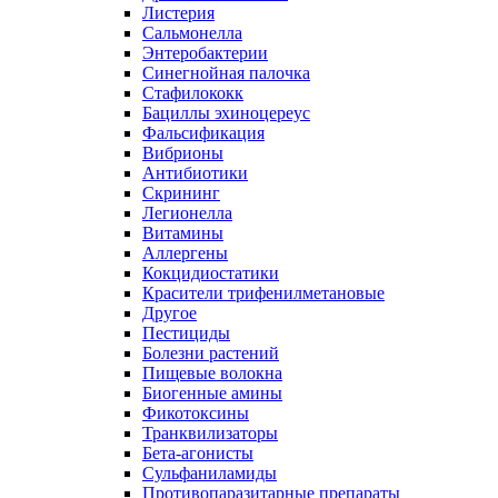
Листерия
Сальмонелла
Энтеробактерии
Синегнойная палочка
Стафилококк
Бациллы эхиноцереус
Фальсификация
Вибрионы
Антибиотики
Скрининг
Легионелла
Витамины
Аллергены
Кокцидиостатики
Красители трифенилметановые
Другое
Пестициды
Болезни растений
Пищевые волокна
Биогенные амины
Фикотоксины
Транквилизаторы
Бета-агонисты
Сульфаниламиды
Противопаразитарные препараты