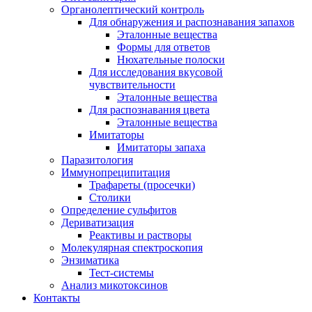
Органолептический контроль
Для обнаружения и распознавания запахов
Эталонные вещества
Формы для ответов
Нюхательные полоски
Для исследования вкусовой
чувствительности
Эталонные вещества
Для распознавания цвета
Эталонные вещества
Имитаторы
Имитаторы запаха
Паразитология
Иммунопреципитация
Трафареты (просечки)
Столики
Определение сульфитов
Дериватизация
Реактивы и растворы
Молекулярная спектроскопия
Энзиматика
Тест-системы
Анализ микотоксинов
Контакты