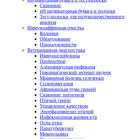
Скрининг
pH индикаторная бумага и полоски
Тест-полоски для полуколичественного
анализа
Иммуноаффинная очистка
Колонки
Оборудование
Принадлежности
Ветеринарная диагностика
Иммуноглобулины
Пробоотбор
Аденовирусная инфекция
Геморрагический энтерит индеек
Мраморная болезнь селезенки
Спленомегалия
Африканская чума свиней
Скрининг патогенов
Птичий грипп
Управление качеством
Энцефаломиелит птичий
Инфекционная анемия кур
Оспа птиц
Паратуберкулез
Микоплазмоз