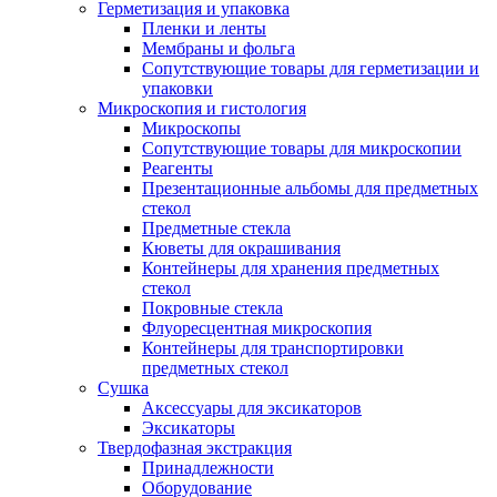
Герметизация и упаковка
Пленки и ленты
Мембраны и фольга
Сопутствующие товары для герметизации и
упаковки
Микроскопия и гистология
Микроскопы
Сопутствующие товары для микроскопии
Реагенты
Презентационные альбомы для предметных
стекол
Предметные стекла
Кюветы для окрашивания
Контейнеры для хранения предметных
стекол
Покровные стекла
Флуоресцентная микроскопия
Контейнеры для транспортировки
предметных стекол
Сушка
Аксессуары для эксикаторов
Эксикаторы
Твердофазная экстракция
Принадлежности
Оборудование