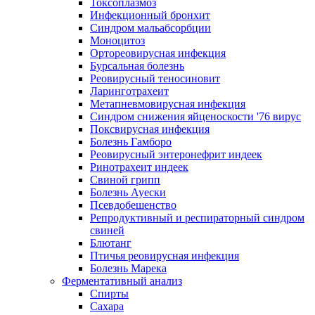
Токсоплазмоз
Инфекционный бронхит
Синдром мальабсорбции
Моноцитоз
Ортореовирусная инфекция
Бурсальная болезнь
Реовирусный теносиновит
Ларинготрахеит
Метапневмовирусная инфекция
Синдром снижения яйценоскости '76 вирус
Поксвирусная инфекция
Болезнь Гамборо
Реовирусный энтеронефрит индеек
Ринотрахеит индеек
Свиной грипп
Болезнь Ауески
Псевдобешенство
Репродуктивный и респираторный синдром
свиней
Блютанг
Птичья реовирусная инфекция
Болезнь Марека
Ферментативный анализ
Спирты
Сахара