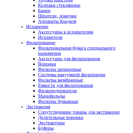
Колпаки стеклянные
Банки
Шпатели, ложечки
Аппараты Кьедаля
Испарение
Аксессуары к испарителям
Испарители
Фильтрование
Фильтровальная бумага специального
назначения
Аксессуары для фильтрования
Воронки
Фильтры шприцевые
Системы вакуумной фильтрации
Фильтры мембранные
Емкости для фильтрования
Фильтродержатели
Манифольды
Фильтры бумажные
Экстракция
Сопутствующие товары для экстракции
Делительные воронки
Экстракторы
Буферы