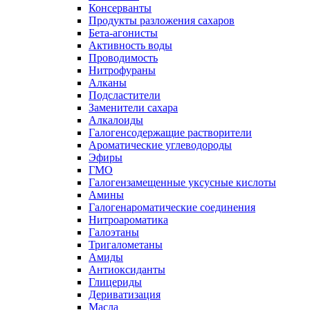
Консерванты
Продукты разложения сахаров
Бета-агонисты
Активность воды
Проводимость
Нитрофураны
Алканы
Подсластители
Заменители сахара
Алкалоиды
Галогенсодержащие растворители
Ароматические углеводороды
Эфиры
ГМО
Галогензамещенные уксусные кислоты
Амины
Галогенароматические соединения
Нитроароматика
Галоэтаны
Тригалометаны
Амиды
Антиоксиданты
Глицериды
Дериватизация
Масла