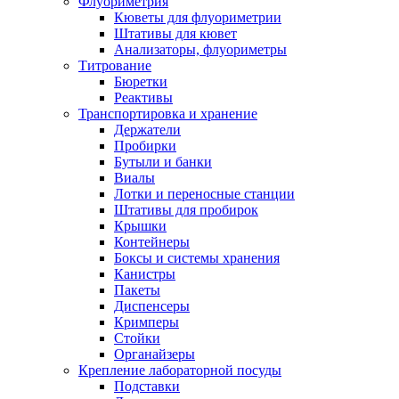
Флуориметрия
Кюветы для флуориметрии
Штативы для кювет
Анализаторы, флуориметры
Титрование
Бюретки
Реактивы
Транспортировка и хранение
Держатели
Пробирки
Бутыли и банки
Виалы
Лотки и переносные станции
Штативы для пробирок
Крышки
Контейнеры
Боксы и системы хранения
Канистры
Пакеты
Диспенсеры
Кримперы
Стойки
Органайзеры
Крепление лабораторной посуды
Подставки