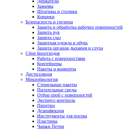
Держатели
Зажимы
Штативы и столики
Коврики
Безопасность и гигиена
Защита и обработка рабочих поверхностей
Защита рук
Защита глаз
Защитная одежда и обувь
Защита органов дыхания и слуха
Сбор биоотходов
Работа с поверхностями
Контейнеры
Пакеты и конверты
Дистилляция
Микробиология
Стерильные пакеты
Питательные среды
Отбор проб с поверхностей
Экспресс-контроль
Пипетки
Дезинфекция
Инструменты для посева
Пластины
Чашки Петри