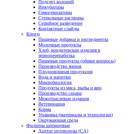
Подсчет колоний
Инкубаторы
Гомогенизаторы
Стерильные растворы
Серийное разведение
Контактные слайды
Книги
Пищевые добавки и ингредиенты
Молочные продукты
Хлеб, кондитерские изделия и
зернопереработка
Пищевые продукты (общие вопросы)
Производство жиров
Плодоовощная продукция
Вода и напитки
Микробиология
Продукты из мяса, рыбы и яиц
Производство сахара
Межотраслевые издания
Ветеринария
Корма
Упаковка (материалы и технологии)
Окружающая среда
Фильтры шприцевые
Ацетат целлюлозы (CA)