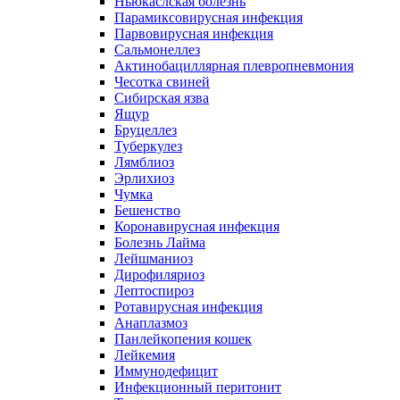
Ньюкаслская болезнь
Парамиксовирусная инфекция
Парвовирусная инфекция
Сальмонеллез
Актинобациллярная плевропневмония
Чесотка свиней
Сибирская язва
Ящур
Бруцеллез
Туберкулез
Лямблиоз
Эрлихиоз
Чумка
Бешенство
Коронавирусная инфекция
Болезнь Лайма
Лейшманиоз
Дирофиляриоз
Лептоспироз
Ротавирусная инфекция
Анаплазмоз
Панлейкопения кошек
Лейкемия
Иммунодефицит
Инфекционный перитонит