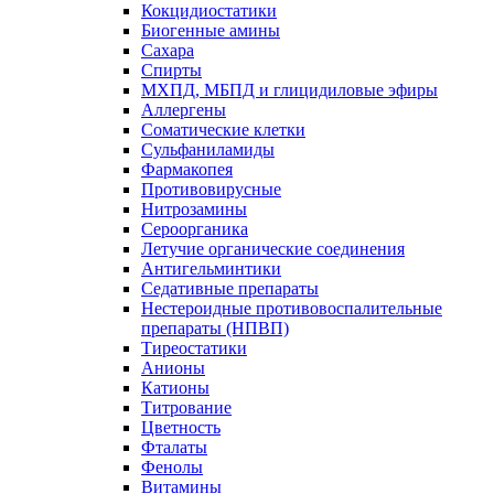
Кокцидиостатики
Биогенные амины
Сахара
Спирты
МХПД, МБПД и глицидиловые эфиры
Аллергены
Соматические клетки
Сульфаниламиды
Фармакопея
Противовирусные
Нитрозамины
Сероорганика
Летучие органические соединения
Антигельминтики
Седативные препараты
Нестероидные противовоспалительные
препараты (НПВП)
Тиреостатики
Анионы
Катионы
Титрование
Цветность
Фталаты
Фенолы
Витамины