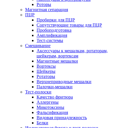
Роторы
Магнитная сепарация
ПЦР
Пробирки для ПЦР
Сопутствующие товары для ПЦР
Пробоподготовка
Амплификация
Тест-системы
Смешивание
Аксессуары к мешалкам, ротаторам,
шейкерам, вортексам
Магнитные мешалки
Вортексы
Шейкеры
Ротаторы
Верхнеприводные мешалки
Палочки-мешалки
Тест-полоски
Качество фритюра
Аллергены
Микотоксины
Фальсификация
Видовая принадлежность
Белки
Индикаторная бумага и тест-полоски