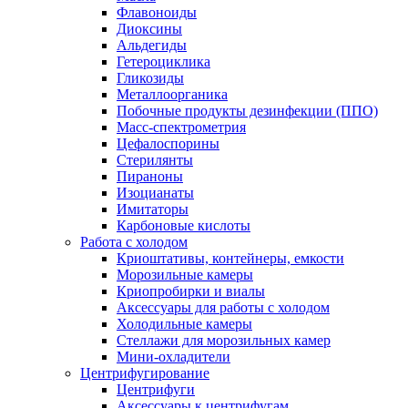
Флавоноиды
Диоксины
Альдегиды
Гетероциклика
Гликозиды
Металлоорганика
Побочные продукты дезинфекции (ППО)
Масс-спектрометрия
Цефалоспорины
Стерилянты
Пираноны
Изоцианаты
Имитаторы
Карбоновые кислоты
Работа с холодом
Криоштативы, контейнеры, емкости
Морозильные камеры
Криопробирки и виалы
Аксессуары для работы с холодом
Холодильные камеры
Стеллажи для морозильных камер
Мини-охладители
Центрифугирование
Центрифуги
Аксессуары к центрифугам