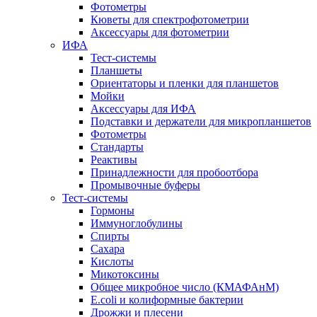
Фотометры
Кюветы для спектрофотометрии
Аксессуары для фотометрии
ИФА
Тест-системы
Планшеты
Ориентаторы и пленки для планшетов
Мойки
Аксессуары для ИФА
Подставки и держатели для микропланшетов
Фотометры
Стандарты
Реактивы
Принадлежности для пробоотбора
Промывочные буферы
Тест-системы
Гормоны
Иммуноглобулины
Спирты
Сахара
Кислоты
Микотоксины
Общее микробное число (КМАФАнМ)
E.coli и колиформные бактерии
Дрожжи и плесени