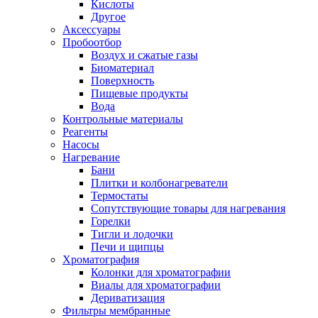
Кислоты
Другое
Аксессуары
Пробоотбор
Воздух и сжатые газы
Биоматериал
Поверхность
Пищевые продукты
Вода
Контрольные материалы
Реагенты
Насосы
Нагревание
Бани
Плитки и колбонагреватели
Термостаты
Сопутствующие товары для нагревания
Горелки
Тигли и лодочки
Печи и щипцы
Хроматография
Колонки для хроматографии
Виалы для хроматографии
Дериватизация
Фильтры мембранные