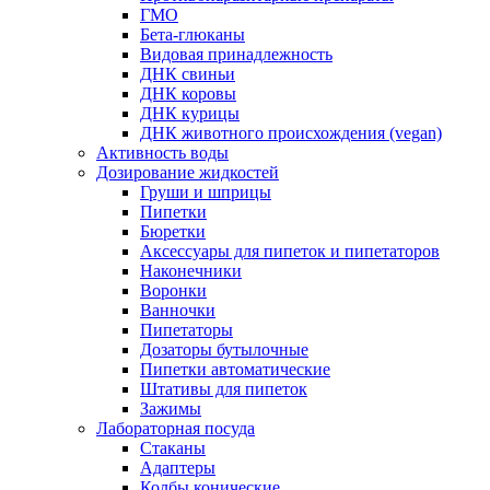
ГМО
Бета-глюканы
Видовая принадлежность
ДНК свиньи
ДНК коровы
ДНК курицы
ДНК животного происхождения (vegan)
Активность воды
Дозирование жидкостей
Груши и шприцы
Пипетки
Бюретки
Аксессуары для пипеток и пипетаторов
Наконечники
Воронки
Ванночки
Пипетаторы
Дозаторы бутылочные
Пипетки автоматические
Штативы для пипеток
Зажимы
Лабораторная посуда
Стаканы
Адаптеры
Колбы конические