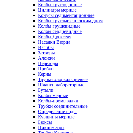
Колбы круглодонные
Цилиндры мерные
Конусы седиментационные
Колбы круглые с плоским дном
Колбы грушевидные
Колбы сердцевидные
Колбы Дрекселя
Насадки Вюрца
Изгибы
Затворы
Алонжи
Переходы
Пробки
Керны
Трубки хлоркальциевые
Шланги лабораторные
Бутыли
Колбы мерные
Колбы-промывалки
Трубки соединительные
Определение воды
Кувшины мерные
Бюксы
Пикнометры
Трубки Карстена