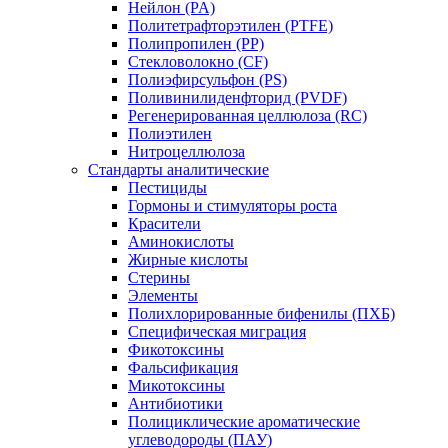
Нейлон (PA)
Политетрафторэтилен (PTFE)
Полипропилен (PP)
Стекловолокно (CF)
Полиэфирсульфон (PS)
Поливинилиденфторид (PVDF)
Регенерированная целлюлоза (RC)
Полиэтилен
Нитроцеллюлоза
Стандарты аналитические
Пестициды
Гормоны и стимуляторы роста
Красители
Аминокислоты
Жирные кислоты
Стерины
Элементы
Полихлорированные бифенилы (ПХБ)
Специфическая миграция
Фикотоксины
Фальсификация
Микотоксины
Антибиотики
Полициклические ароматические
углеводороды (ПАУ)