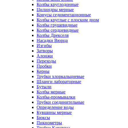
Колбы круглодонные
Цилиндры мерные
Конусы седиментационные
Колбы круглые с плоским дном
Колбы грушевидные
Колбы сердцевидные
Колбы Дрекселя
Насадки Вюрца
Изгибы
Затворы
Алонжи
Переходы
Пробки
Керны
Трубки хлоркальциевые
Шланги лабораторные
Бутыли
Колбы мерные
Колбы-промывалки
Трубки соединительные
Определение воды
Кувшины мерные
Бюксы
Пикнометры
Трубки Карстена