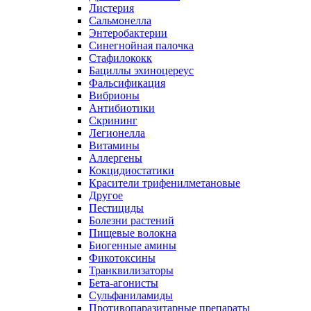
Листерия
Сальмонелла
Энтеробактерии
Синегнойная палочка
Стафилококк
Бациллы эхиноцереус
Фальсификация
Вибрионы
Антибиотики
Скрининг
Легионелла
Витамины
Аллергены
Кокцидиостатики
Красители трифенилметановые
Другое
Пестициды
Болезни растений
Пищевые волокна
Биогенные амины
Фикотоксины
Транквилизаторы
Бета-агонисты
Сульфаниламиды
Противопаразитарные препараты