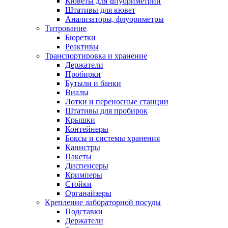
Кюветы для флуориметрии
Штативы для кювет
Анализаторы, флуориметры
Титрование
Бюретки
Реактивы
Транспортировка и хранение
Держатели
Пробирки
Бутыли и банки
Виалы
Лотки и переносные станции
Штативы для пробирок
Крышки
Контейнеры
Боксы и системы хранения
Канистры
Пакеты
Диспенсеры
Кримперы
Стойки
Органайзеры
Крепление лабораторной посуды
Подставки
Держатели