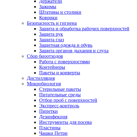
Держатели
Зажимы
Штативы и столики
Коврики
Безопасность и гигиена
Защита и обработка рабочих поверхностей
Защита рук
Защита глаз
Защитная одежда и обувь
Защита органов дыхания и слуха
Сбор биоотходов
Работа с поверхностями
Контейнеры
Пакеты и конверты
Дистилляция
Микробиология
Стерильные пакеты
Питательные среды
Отбор проб с поверхностей
Экспресс-контроль
Пипетки
Дезинфекция
Инструменты для посева
Пластины
Чашки Петри