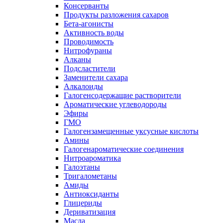
Консерванты
Продукты разложения сахаров
Бета-агонисты
Активность воды
Проводимость
Нитрофураны
Алканы
Подсластители
Заменители сахара
Алкалоиды
Галогенсодержащие растворители
Ароматические углеводороды
Эфиры
ГМО
Галогензамещенные уксусные кислоты
Амины
Галогенароматические соединения
Нитроароматика
Галоэтаны
Тригалометаны
Амиды
Антиоксиданты
Глицериды
Дериватизация
Масла