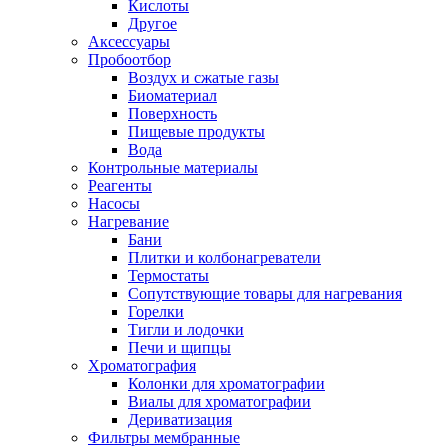
Кислоты
Другое
Аксессуары
Пробоотбор
Воздух и сжатые газы
Биоматериал
Поверхность
Пищевые продукты
Вода
Контрольные материалы
Реагенты
Насосы
Нагревание
Бани
Плитки и колбонагреватели
Термостаты
Сопутствующие товары для нагревания
Горелки
Тигли и лодочки
Печи и щипцы
Хроматография
Колонки для хроматографии
Виалы для хроматографии
Дериватизация
Фильтры мембранные