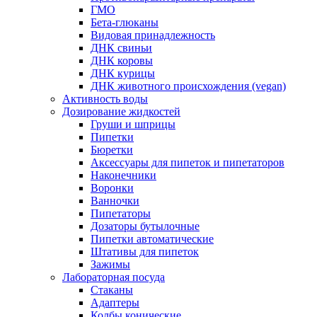
ГМО
Бета-глюканы
Видовая принадлежность
ДНК свиньи
ДНК коровы
ДНК курицы
ДНК животного происхождения (vegan)
Активность воды
Дозирование жидкостей
Груши и шприцы
Пипетки
Бюретки
Аксессуары для пипеток и пипетаторов
Наконечники
Воронки
Ванночки
Пипетаторы
Дозаторы бутылочные
Пипетки автоматические
Штативы для пипеток
Зажимы
Лабораторная посуда
Стаканы
Адаптеры
Колбы конические