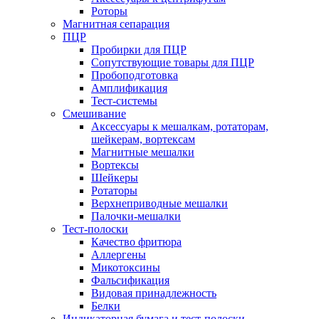
Роторы
Магнитная сепарация
ПЦР
Пробирки для ПЦР
Сопутствующие товары для ПЦР
Пробоподготовка
Амплификация
Тест-системы
Смешивание
Аксессуары к мешалкам, ротаторам,
шейкерам, вортексам
Магнитные мешалки
Вортексы
Шейкеры
Ротаторы
Верхнеприводные мешалки
Палочки-мешалки
Тест-полоски
Качество фритюра
Аллергены
Микотоксины
Фальсификация
Видовая принадлежность
Белки
Индикаторная бумага и тест-полоски