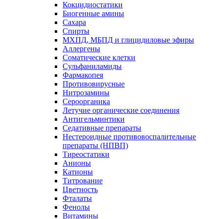
Кокцидиостатики
Биогенные амины
Сахара
Спирты
МХПД, МБПД и глицидиловые эфиры
Аллергены
Соматические клетки
Сульфаниламиды
Фармакопея
Противовирусные
Нитрозамины
Сероорганика
Летучие органические соединения
Антигельминтики
Седативные препараты
Нестероидные противовоспалительные
препараты (НПВП)
Тиреостатики
Анионы
Катионы
Титрование
Цветность
Фталаты
Фенолы
Витамины