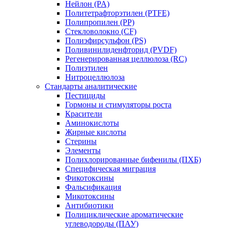
Нейлон (PA)
Политетрафторэтилен (PTFE)
Полипропилен (PP)
Стекловолокно (CF)
Полиэфирсульфон (PS)
Поливинилиденфторид (PVDF)
Регенерированная целлюлоза (RC)
Полиэтилен
Нитроцеллюлоза
Стандарты аналитические
Пестициды
Гормоны и стимуляторы роста
Красители
Аминокислоты
Жирные кислоты
Стерины
Элементы
Полихлорированные бифенилы (ПХБ)
Специфическая миграция
Фикотоксины
Фальсификация
Микотоксины
Антибиотики
Полициклические ароматические
углеводороды (ПАУ)