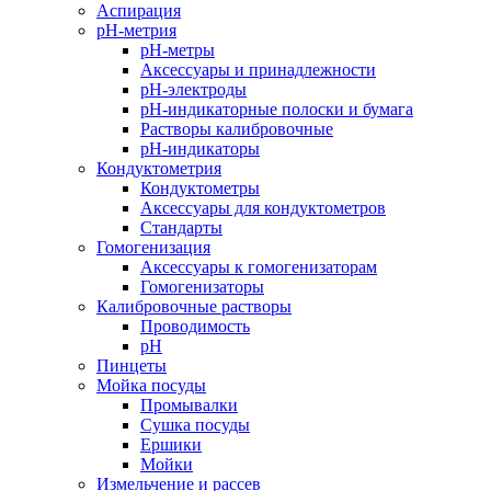
Аспирация
pH-метрия
pH-метры
Аксессуары и принадлежности
pH-электроды
pH-индикаторные полоски и бумага
Растворы калибровочные
pH-индикаторы
Кондуктометрия
Кондуктометры
Аксессуары для кондуктометров
Стандарты
Гомогенизация
Аксессуары к гомогенизаторам
Гомогенизаторы
Калибровочные растворы
Проводимость
pH
Пинцеты
Мойка посуды
Промывалки
Сушка посуды
Ершики
Мойки
Измельчение и рассев