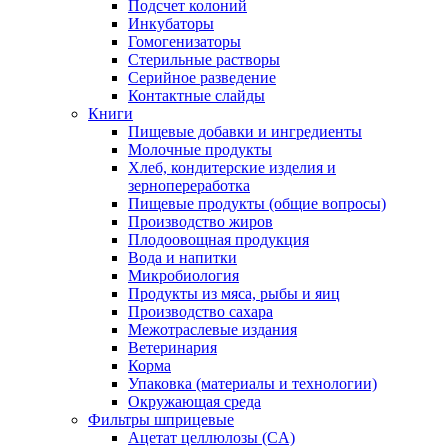
Подсчет колоний
Инкубаторы
Гомогенизаторы
Стерильные растворы
Серийное разведение
Контактные слайды
Книги
Пищевые добавки и ингредиенты
Молочные продукты
Хлеб, кондитерские изделия и
зернопереработка
Пищевые продукты (общие вопросы)
Производство жиров
Плодоовощная продукция
Вода и напитки
Микробиология
Продукты из мяса, рыбы и яиц
Производство сахара
Межотраслевые издания
Ветеринария
Корма
Упаковка (материалы и технологии)
Окружающая среда
Фильтры шприцевые
Ацетат целлюлозы (CA)