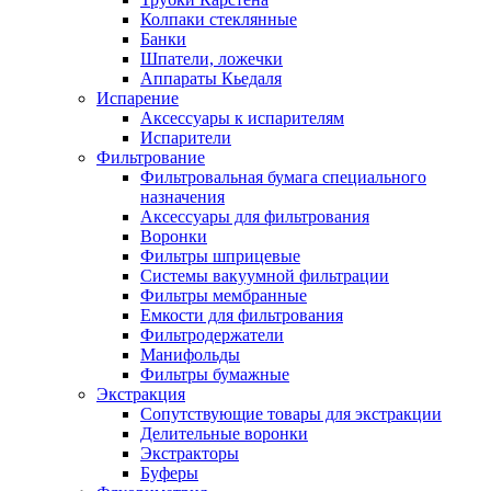
Колпаки стеклянные
Банки
Шпатели, ложечки
Аппараты Кьедаля
Испарение
Аксессуары к испарителям
Испарители
Фильтрование
Фильтровальная бумага специального
назначения
Аксессуары для фильтрования
Воронки
Фильтры шприцевые
Системы вакуумной фильтрации
Фильтры мембранные
Емкости для фильтрования
Фильтродержатели
Манифольды
Фильтры бумажные
Экстракция
Сопутствующие товары для экстракции
Делительные воронки
Экстракторы
Буферы