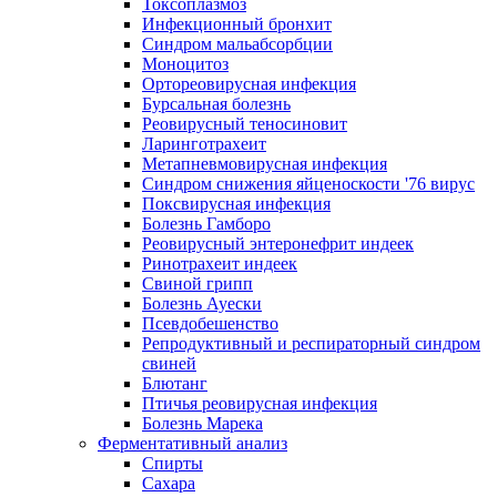
Токсоплазмоз
Инфекционный бронхит
Синдром мальабсорбции
Моноцитоз
Ортореовирусная инфекция
Бурсальная болезнь
Реовирусный теносиновит
Ларинготрахеит
Метапневмовирусная инфекция
Синдром снижения яйценоскости '76 вирус
Поксвирусная инфекция
Болезнь Гамборо
Реовирусный энтеронефрит индеек
Ринотрахеит индеек
Свиной грипп
Болезнь Ауески
Псевдобешенство
Репродуктивный и респираторный синдром
свиней
Блютанг
Птичья реовирусная инфекция
Болезнь Марека
Ферментативный анализ
Спирты
Сахара