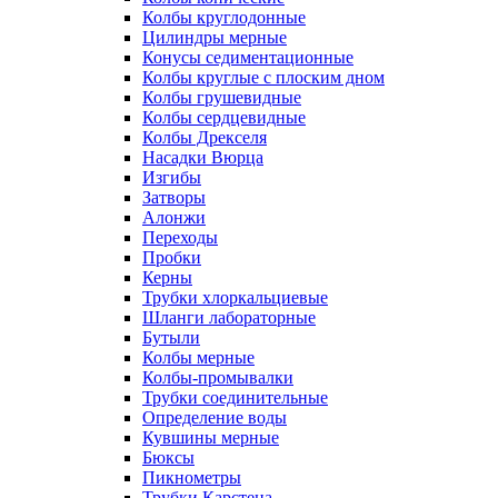
Колбы круглодонные
Цилиндры мерные
Конусы седиментационные
Колбы круглые с плоским дном
Колбы грушевидные
Колбы сердцевидные
Колбы Дрекселя
Насадки Вюрца
Изгибы
Затворы
Алонжи
Переходы
Пробки
Керны
Трубки хлоркальциевые
Шланги лабораторные
Бутыли
Колбы мерные
Колбы-промывалки
Трубки соединительные
Определение воды
Кувшины мерные
Бюксы
Пикнометры
Трубки Карстена