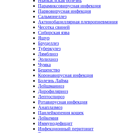
Ньюкаслская болезнь
Парамиксовирусная инфекция
Парвовирусная инфекция
Сальмонеллез
Актинобациллярная плевропневмония
Чесотка свиней
Сибирская язва
Ящур
Бруцеллез
Туберкулез
Лямблиоз
Эрлихиоз
Чумка
Бешенство
Коронавирусная инфекция
Болезнь Лайма
Лейшманиоз
Дирофиляриоз
Лептоспироз
Ротавирусная инфекция
Анаплазмоз
Панлейкопения кошек
Лейкемия
Иммунодефицит
Инфекционный перитонит