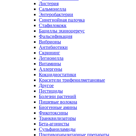
Листерия
Сальмонелла
Энтеробактерии
Синегнойная палочка
Стафилококк
Бациллы эхиноцереус
Фальсификация
Вибрионы
Антибиотики
Скрининг
Легионелла
Витамины
Аллергены
Кокцидиостатики
Красители трифенилметановые
Другое
Пестициды
Болезни растений
Пищевые волокна
Биогенные амины
Фикотоксины
Транквилизаторы
Бета-агонисты
Сульфаниламиды
Противопаразитарные препараты