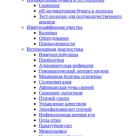
Скрининг
pH индикаторная бумага и полоски
Тест-полоски для полуколичественного
анализа
Иммуноаффинная очистка
Колонки
Оборудование
Принадлежности
Ветеринарная диагностика
Иммуноглобулины
Пробоотбор
Аденовирусная инфекция
Геморрагический энтерит индеек
Мраморная болезнь селезенки
Спленомегалия
Африканская чума свиней
Скрининг патогенов
Птичий грипп
Управление качеством
Энцефаломиелит птичий
Инфекционная анемия кур
Оспа птиц
Паратуберкулез
Микоплазмоз