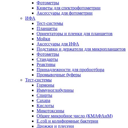
Фотометры
Кюветы для спектрофотометрии
Аксессуары для фотометрии
ИФА
Тест-системы
Планшеты
Ориентаторы и пленки для планшетов
Мойки
Аксессуары для ИФА
Подставки и держатели для микропланшетов
Фотометры
Стандарты
Реактивы
Принадлежности для пробоотбора
Промывочные буферы
Тест-системы
Гормоны
Иммуноглобулины
Спирты
Сахара
Кислоты
Микотоксины
Общее микробное число (КМАФАнМ)
E.coli и колиформные бактерии
Дрожжи и плесени