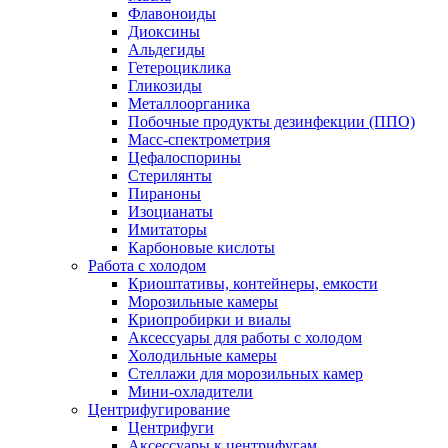
Флавоноиды
Диоксины
Альдегиды
Гетероциклика
Гликозиды
Металлоорганика
Побочные продукты дезинфекции (ППО)
Масс-спектрометрия
Цефалоспорины
Стерилянты
Пираноны
Изоцианаты
Имитаторы
Карбоновые кислоты
Работа с холодом
Криоштативы, контейнеры, емкости
Морозильные камеры
Криопробирки и виалы
Аксессуары для работы с холодом
Холодильные камеры
Стеллажи для морозильных камер
Мини-охладители
Центрифугирование
Центрифуги
Аксессуары к центрифугам