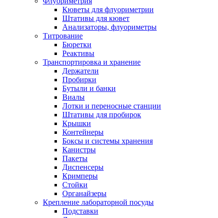
Флуориметрия
Кюветы для флуориметрии
Штативы для кювет
Анализаторы, флуориметры
Титрование
Бюретки
Реактивы
Транспортировка и хранение
Держатели
Пробирки
Бутыли и банки
Виалы
Лотки и переносные станции
Штативы для пробирок
Крышки
Контейнеры
Боксы и системы хранения
Канистры
Пакеты
Диспенсеры
Кримперы
Стойки
Органайзеры
Крепление лабораторной посуды
Подставки