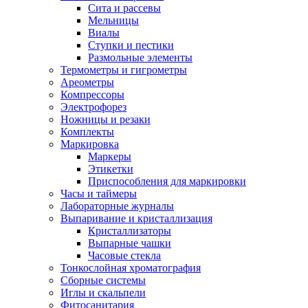
Сита и рассевы
Мельницы
Виалы
Ступки и пестики
Размольные элементы
Термометры и гигрометры
Ареометры
Компрессоры
Электрофорез
Ножницы и резаки
Комплекты
Маркировка
Маркеры
Этикетки
Приспособления для маркировки
Часы и таймеры
Лабораторные журналы
Выпаривание и кристаллизация
Кристаллизаторы
Выпарные чашки
Часовые стекла
Тонкослойная хроматография
Сборные системы
Иглы и скальпели
Фитосанитария