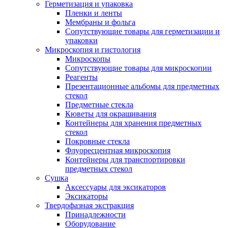
Герметизация и упаковка
Пленки и ленты
Мембраны и фольга
Сопутствующие товары для герметизации и
упаковки
Микроскопия и гистология
Микроскопы
Сопутствующие товары для микроскопии
Реагенты
Презентационные альбомы для предметных
стекол
Предметные стекла
Кюветы для окрашивания
Контейнеры для хранения предметных
стекол
Покровные стекла
Флуоресцентная микроскопия
Контейнеры для транспортировки
предметных стекол
Сушка
Аксессуары для эксикаторов
Эксикаторы
Твердофазная экстракция
Принадлежности
Оборудование