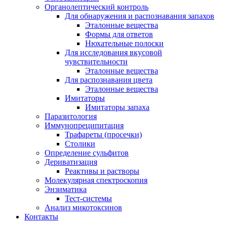
Органолептический контроль
Для обнаружения и распознавания запахов
Эталонные вещества
Формы для ответов
Нюхательные полоски
Для исследования вкусовой
чувствительности
Эталонные вещества
Для распознавания цвета
Эталонные вещества
Имитаторы
Имитаторы запаха
Паразитология
Иммунопреципитация
Трафареты (просечки)
Столики
Определение сульфитов
Дериватизация
Реактивы и растворы
Молекулярная спектроскопия
Энзиматика
Тест-системы
Анализ микотоксинов
Контакты