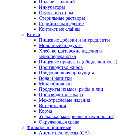
Подсчет колоний
Инкубаторы
Гомогенизаторы
Стерильные растворы
Серийное разведение
Контактные слайды
Книги
Пищевые добавки и ингредиенты
Молочные продукты
Хлеб, кондитерские изделия и
зернопереработка
Пищевые продукты (общие вопросы)
Производство жиров
Плодоовощная продукция
Вода и напитки
Микробиология
Продукты из мяса, рыбы и яиц
Производство сахара
Межотраслевые издания
Ветеринария
Корма
Упаковка (материалы и технологии)
Окружающая среда
Фильтры шприцевые
Ацетат целлюлозы (CA)