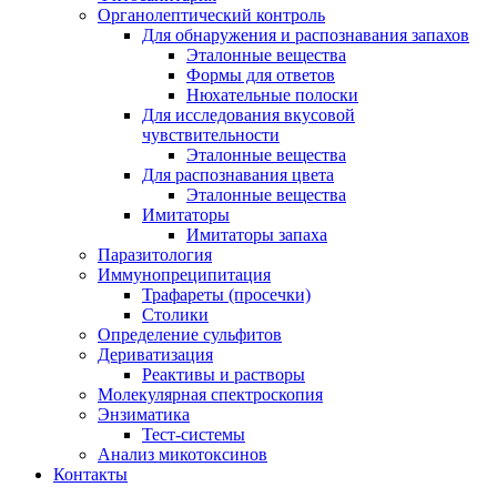
Органолептический контроль
Для обнаружения и распознавания запахов
Эталонные вещества
Формы для ответов
Нюхательные полоски
Для исследования вкусовой
чувствительности
Эталонные вещества
Для распознавания цвета
Эталонные вещества
Имитаторы
Имитаторы запаха
Паразитология
Иммунопреципитация
Трафареты (просечки)
Столики
Определение сульфитов
Дериватизация
Реактивы и растворы
Молекулярная спектроскопия
Энзиматика
Тест-системы
Анализ микотоксинов
Контакты