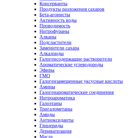
Консерванты
Продукты разложения сахаров
Бета-агонисты
Активность воды
Проводимость
Нитрофураны
Алканы
Подсластители
Заменители сахара
Алкалоиды
Галогенсодержащие растворители
Ароматические углеводороды
Эфиры
ГМО
Галогензамещенные уксусные кислоты
Амины
Галогенароматические соединения
Нитроароматика
Галоэтаны
Тригалометаны
Амиды
Антиоксиданты
Глицериды
Дериватизация
Масла