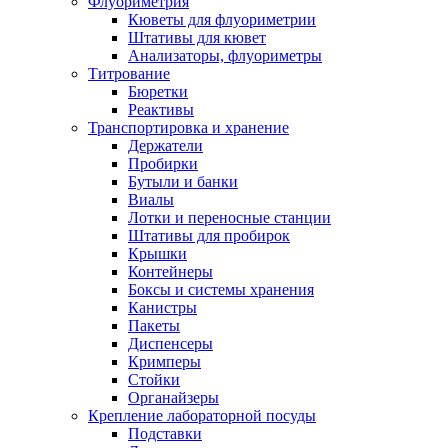
Флуориметрия
Кюветы для флуориметрии
Штативы для кювет
Анализаторы, флуориметры
Титрование
Бюретки
Реактивы
Транспортировка и хранение
Держатели
Пробирки
Бутыли и банки
Виалы
Лотки и переносные станции
Штативы для пробирок
Крышки
Контейнеры
Боксы и системы хранения
Канистры
Пакеты
Диспенсеры
Кримперы
Стойки
Органайзеры
Крепление лабораторной посуды
Подставки