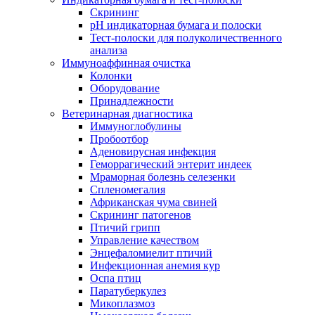
Скрининг
pH индикаторная бумага и полоски
Тест-полоски для полуколичественного
анализа
Иммуноаффинная очистка
Колонки
Оборудование
Принадлежности
Ветеринарная диагностика
Иммуноглобулины
Пробоотбор
Аденовирусная инфекция
Геморрагический энтерит индеек
Мраморная болезнь селезенки
Спленомегалия
Африканская чума свиней
Скрининг патогенов
Птичий грипп
Управление качеством
Энцефаломиелит птичий
Инфекционная анемия кур
Оспа птиц
Паратуберкулез
Микоплазмоз