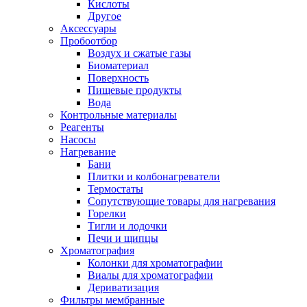
Кислоты
Другое
Аксессуары
Пробоотбор
Воздух и сжатые газы
Биоматериал
Поверхность
Пищевые продукты
Вода
Контрольные материалы
Реагенты
Насосы
Нагревание
Бани
Плитки и колбонагреватели
Термостаты
Сопутствующие товары для нагревания
Горелки
Тигли и лодочки
Печи и щипцы
Хроматография
Колонки для хроматографии
Виалы для хроматографии
Дериватизация
Фильтры мембранные