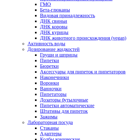
ГМО
Бета-глюканы
Видовая принадлежность
ДНК свиньи
ДНК коровы
ДНК курицы
ДНК животного происхождения (vegan)
Активность воды
Дозирование жидкостей
Груши и шприцы
Пипетки
Бюретки
Аксессуары для пипеток и пипетаторов
Наконечники
Воронки
Ванночки
Пипетаторы
Дозаторы бутылочные
Пипетки автоматические
Штативы для пипеток
Зажимы
Лабораторная посуда
Стаканы
Адаптеры
Колбы конические