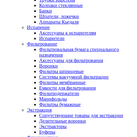
Колпаки стеклянные
Банки
Шпатели, ложечки
Аппараты Кьедаля
Испарение
Аксессуары к испарителям
Испарители
Фильтрование
Фильтровальная бумага специального
назначения
Аксессуары для фильтрования
Воронки
Фильтры шприцевые
Системы вакуумной фильтрации
Фильтры мембранные
Емкости для фильтрования
Фильтродержатели
Манифольды
Фильтры бумажные
Экстракция
Сопутствующие товары для экстракции
Делительные воронки
Экстракторы
Буферы