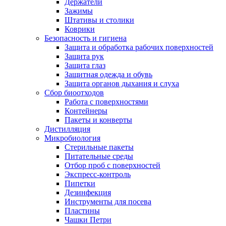
Держатели
Зажимы
Штативы и столики
Коврики
Безопасность и гигиена
Защита и обработка рабочих поверхностей
Защита рук
Защита глаз
Защитная одежда и обувь
Защита органов дыхания и слуха
Сбор биоотходов
Работа с поверхностями
Контейнеры
Пакеты и конверты
Дистилляция
Микробиология
Стерильные пакеты
Питательные среды
Отбор проб с поверхностей
Экспресс-контроль
Пипетки
Дезинфекция
Инструменты для посева
Пластины
Чашки Петри