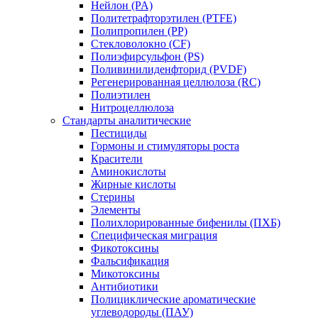
Нейлон (PA)
Политетрафторэтилен (PTFE)
Полипропилен (PP)
Стекловолокно (CF)
Полиэфирсульфон (PS)
Поливинилиденфторид (PVDF)
Регенерированная целлюлоза (RC)
Полиэтилен
Нитроцеллюлоза
Стандарты аналитические
Пестициды
Гормоны и стимуляторы роста
Красители
Аминокислоты
Жирные кислоты
Стерины
Элементы
Полихлорированные бифенилы (ПХБ)
Специфическая миграция
Фикотоксины
Фальсификация
Микотоксины
Антибиотики
Полициклические ароматические
углеводороды (ПАУ)