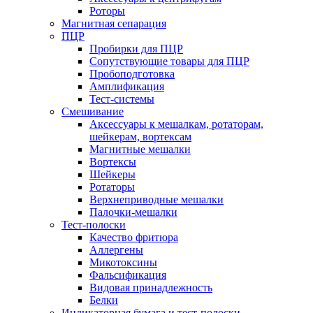
Роторы
Магнитная сепарация
ПЦР
Пробирки для ПЦР
Сопутствующие товары для ПЦР
Пробоподготовка
Амплификация
Тест-системы
Смешивание
Аксессуары к мешалкам, ротаторам,
шейкерам, вортексам
Магнитные мешалки
Вортексы
Шейкеры
Ротаторы
Верхнеприводные мешалки
Палочки-мешалки
Тест-полоски
Качество фритюра
Аллергены
Микотоксины
Фальсификация
Видовая принадлежность
Белки
Индикаторная бумага и тест-полоски