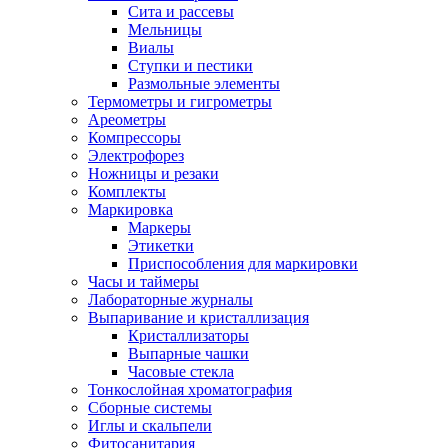
Сита и рассевы
Мельницы
Виалы
Ступки и пестики
Размольные элементы
Термометры и гигрометры
Ареометры
Компрессоры
Электрофорез
Ножницы и резаки
Комплекты
Маркировка
Маркеры
Этикетки
Приспособления для маркировки
Часы и таймеры
Лабораторные журналы
Выпаривание и кристаллизация
Кристаллизаторы
Выпарные чашки
Часовые стекла
Тонкослойная хроматография
Сборные системы
Иглы и скальпели
Фитосанитария