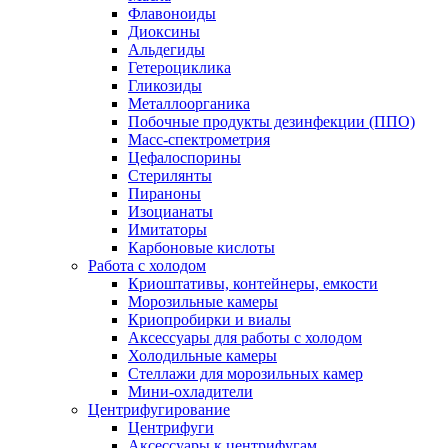
Флавоноиды
Диоксины
Альдегиды
Гетероциклика
Гликозиды
Металлоорганика
Побочные продукты дезинфекции (ППО)
Масс-спектрометрия
Цефалоспорины
Стерилянты
Пираноны
Изоцианаты
Имитаторы
Карбоновые кислоты
Работа с холодом
Криоштативы, контейнеры, емкости
Морозильные камеры
Криопробирки и виалы
Аксессуары для работы с холодом
Холодильные камеры
Стеллажи для морозильных камер
Мини-охладители
Центрифугирование
Центрифуги
Аксессуары к центрифугам