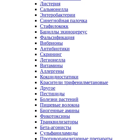
Листерия
Сальмонелла
Энтеробактерии
Синегнойная палочка
Стафилококк
Бациллы эхиноцереус
Фальсификация
Вибрионы
Антибиотики
Скрининг
Легионелла
Витамины
Аллергены
Кокцидиостатики
Красители трифенилметановые
Другое
Пестициды
Болезни растений
Пищевые волокна
Биогенные амины
Фикотоксины
Транквилизаторы
Бета-агонисты
Сульфаниламиды
Противопаразитарные препараты