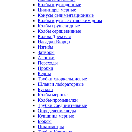
Колбы круглодонные
Цилиндры мерные
Конусы седиментационные
Колбы круглые с плоским дном
Колбы грушевидные
Колбы сердцевидные
Колбы Дрекселя
Насадки Вюрца
Изгибы
Затворы
Алонжи
Переходы
Пробки
Керны
Трубки хлоркальциевые
Шланги лабораторные
Бутыли
Колбы мерные
Колбы-промывалки
Трубки соединительные
Определение воды
Кувшины мерные
Бюксы
Пикнометры
Трубки Карстена