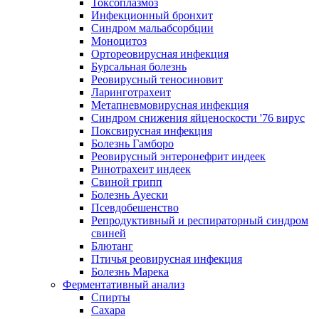
Токсоплазмоз
Инфекционный бронхит
Синдром мальабсорбции
Моноцитоз
Ортореовирусная инфекция
Бурсальная болезнь
Реовирусный теносиновит
Ларинготрахеит
Метапневмовирусная инфекция
Синдром снижения яйценоскости '76 вирус
Поксвирусная инфекция
Болезнь Гамборо
Реовирусный энтеронефрит индеек
Ринотрахеит индеек
Свиной грипп
Болезнь Ауески
Псевдобешенство
Репродуктивный и респираторный синдром
свиней
Блютанг
Птичья реовирусная инфекция
Болезнь Марека
Ферментативный анализ
Спирты
Сахара