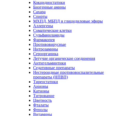
Кокцидиостатики
Биогенные амины
Сахара
Спирты
МХПД, МБПД и глицидиловые эфиры
Аллергены
Соматические клетки
Сульфаниламиды
Фармакопея
Противовирусные
Нитрозамины
Сероорганика
Летучие органические соединения
Антигельминтики
Седативные препараты
Нестероидные противовоспалительные
препараты (НПВП)
Тиреостатики
Анионы
Катионы
Титрование
Цветность
Фталаты
Фенолы
Витамины