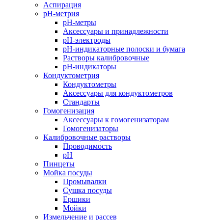
Аспирация
pH-метрия
pH-метры
Аксессуары и принадлежности
pH-электроды
pH-индикаторные полоски и бумага
Растворы калибровочные
pH-индикаторы
Кондуктометрия
Кондуктометры
Аксессуары для кондуктометров
Стандарты
Гомогенизация
Аксессуары к гомогенизаторам
Гомогенизаторы
Калибровочные растворы
Проводимость
pH
Пинцеты
Мойка посуды
Промывалки
Сушка посуды
Ершики
Мойки
Измельчение и рассев