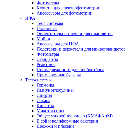
Фотометры
Кюветы для спектрофотометрии
Аксессуары для фотометрии
ИФА
Тест-системы
Планшеты
Ориентаторы и пленки для планшетов
Мойки
Аксессуары для ИФА
Подставки и держатели для микропланшетов
Фотометры
Стандарты
Реактивы
Принадлежности для пробоотбора
Промывочные буферы
Тест-системы
Гормоны
Иммуноглобулины
Спирты
Сахара
Кислоты
Микотоксины
Общее микробное число (КМАФАнМ)
E.coli и колиформные бактерии
Дрожжи и плесени