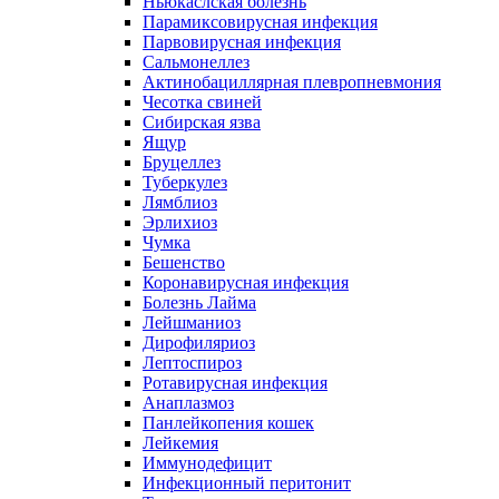
Ньюкаслская болезнь
Парамиксовирусная инфекция
Парвовирусная инфекция
Сальмонеллез
Актинобациллярная плевропневмония
Чесотка свиней
Сибирская язва
Ящур
Бруцеллез
Туберкулез
Лямблиоз
Эрлихиоз
Чумка
Бешенство
Коронавирусная инфекция
Болезнь Лайма
Лейшманиоз
Дирофиляриоз
Лептоспироз
Ротавирусная инфекция
Анаплазмоз
Панлейкопения кошек
Лейкемия
Иммунодефицит
Инфекционный перитонит