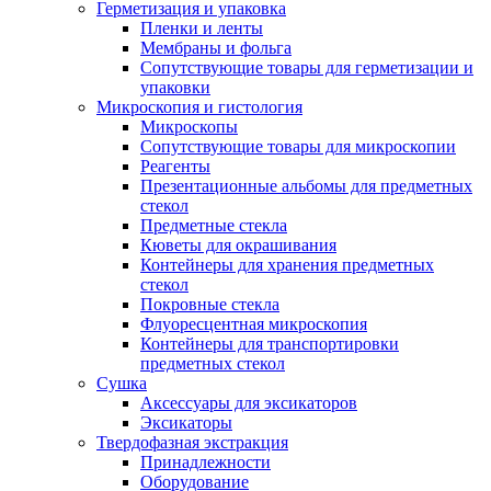
Герметизация и упаковка
Пленки и ленты
Мембраны и фольга
Сопутствующие товары для герметизации и
упаковки
Микроскопия и гистология
Микроскопы
Сопутствующие товары для микроскопии
Реагенты
Презентационные альбомы для предметных
стекол
Предметные стекла
Кюветы для окрашивания
Контейнеры для хранения предметных
стекол
Покровные стекла
Флуоресцентная микроскопия
Контейнеры для транспортировки
предметных стекол
Сушка
Аксессуары для эксикаторов
Эксикаторы
Твердофазная экстракция
Принадлежности
Оборудование