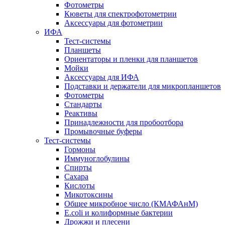
Фотометры
Кюветы для спектрофотометрии
Аксессуары для фотометрии
ИФА
Тест-системы
Планшеты
Ориентаторы и пленки для планшетов
Мойки
Аксессуары для ИФА
Подставки и держатели для микропланшетов
Фотометры
Стандарты
Реактивы
Принадлежности для пробоотбора
Промывочные буферы
Тест-системы
Гормоны
Иммуноглобулины
Спирты
Сахара
Кислоты
Микотоксины
Общее микробное число (КМАФАнМ)
E.coli и колиформные бактерии
Дрожжи и плесени