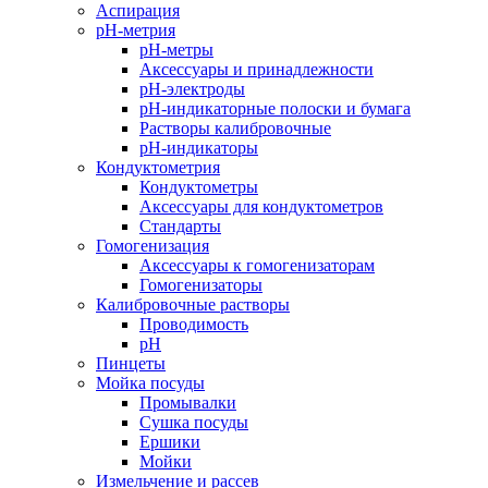
Аспирация
pH-метрия
pH-метры
Аксессуары и принадлежности
pH-электроды
pH-индикаторные полоски и бумага
Растворы калибровочные
pH-индикаторы
Кондуктометрия
Кондуктометры
Аксессуары для кондуктометров
Стандарты
Гомогенизация
Аксессуары к гомогенизаторам
Гомогенизаторы
Калибровочные растворы
Проводимость
pH
Пинцеты
Мойка посуды
Промывалки
Сушка посуды
Ершики
Мойки
Измельчение и рассев