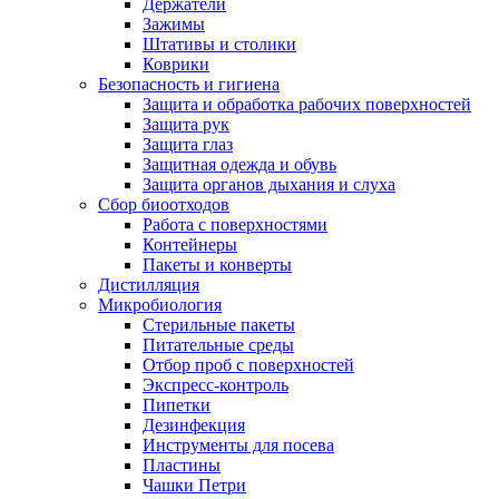
Держатели
Зажимы
Штативы и столики
Коврики
Безопасность и гигиена
Защита и обработка рабочих поверхностей
Защита рук
Защита глаз
Защитная одежда и обувь
Защита органов дыхания и слуха
Сбор биоотходов
Работа с поверхностями
Контейнеры
Пакеты и конверты
Дистилляция
Микробиология
Стерильные пакеты
Питательные среды
Отбор проб с поверхностей
Экспресс-контроль
Пипетки
Дезинфекция
Инструменты для посева
Пластины
Чашки Петри