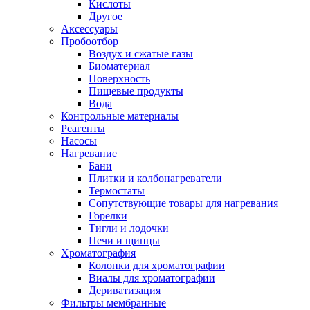
Кислоты
Другое
Аксессуары
Пробоотбор
Воздух и сжатые газы
Биоматериал
Поверхность
Пищевые продукты
Вода
Контрольные материалы
Реагенты
Насосы
Нагревание
Бани
Плитки и колбонагреватели
Термостаты
Сопутствующие товары для нагревания
Горелки
Тигли и лодочки
Печи и щипцы
Хроматография
Колонки для хроматографии
Виалы для хроматографии
Дериватизация
Фильтры мембранные