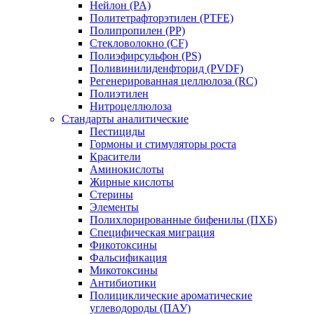
Нейлон (PA)
Политетрафторэтилен (PTFE)
Полипропилен (PP)
Стекловолокно (CF)
Полиэфирсульфон (PS)
Поливинилиденфторид (PVDF)
Регенерированная целлюлоза (RC)
Полиэтилен
Нитроцеллюлоза
Стандарты аналитические
Пестициды
Гормоны и стимуляторы роста
Красители
Аминокислоты
Жирные кислоты
Стерины
Элементы
Полихлорированные бифенилы (ПХБ)
Специфическая миграция
Фикотоксины
Фальсификация
Микотоксины
Антибиотики
Полициклические ароматические
углеводороды (ПАУ)