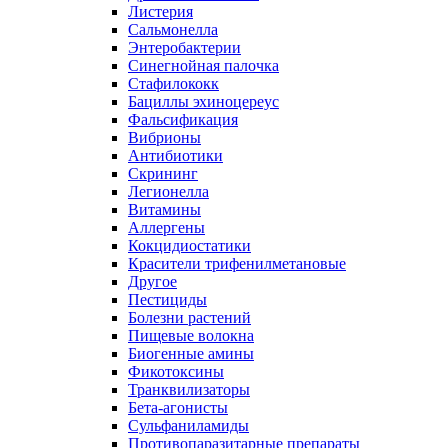
Листерия
Сальмонелла
Энтеробактерии
Синегнойная палочка
Стафилококк
Бациллы эхиноцереус
Фальсификация
Вибрионы
Антибиотики
Скрининг
Легионелла
Витамины
Аллергены
Кокцидиостатики
Красители трифенилметановые
Другое
Пестициды
Болезни растений
Пищевые волокна
Биогенные амины
Фикотоксины
Транквилизаторы
Бета-агонисты
Сульфаниламиды
Противопаразитарные препараты