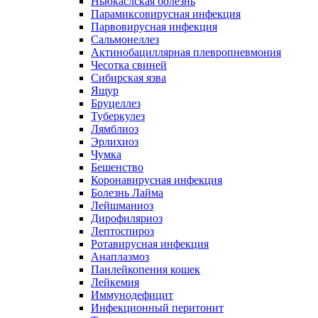
Ньюкаслская болезнь
Парамиксовирусная инфекция
Парвовирусная инфекция
Сальмонеллез
Актинобациллярная плевропневмония
Чесотка свиней
Сибирская язва
Ящур
Бруцеллез
Туберкулез
Лямблиоз
Эрлихиоз
Чумка
Бешенство
Коронавирусная инфекция
Болезнь Лайма
Лейшманиоз
Дирофиляриоз
Лептоспироз
Ротавирусная инфекция
Анаплазмоз
Панлейкопения кошек
Лейкемия
Иммунодефицит
Инфекционный перитонит