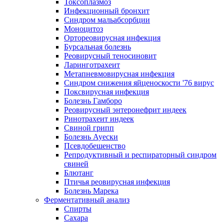
Токсоплазмоз
Инфекционный бронхит
Синдром мальабсорбции
Моноцитоз
Ортореовирусная инфекция
Бурсальная болезнь
Реовирусный теносиновит
Ларинготрахеит
Метапневмовирусная инфекция
Синдром снижения яйценоскости '76 вирус
Поксвирусная инфекция
Болезнь Гамборо
Реовирусный энтеронефрит индеек
Ринотрахеит индеек
Свиной грипп
Болезнь Ауески
Псевдобешенство
Репродуктивный и респираторный синдром
свиней
Блютанг
Птичья реовирусная инфекция
Болезнь Марека
Ферментативный анализ
Спирты
Сахара