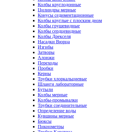
Колбы круглодонные
Цилиндры мерные
Конусы седиментационные
Колбы круглые с плоским дном
Колбы грушевидные
Колбы сердцевидные
Колбы Дрекселя
Насадки Вюрца
Изгибы
Затворы
Алонжи
Переходы
Пробки
Керны
Трубки хлоркальциевые
Шланги лабораторные
Бутыли
Колбы мерные
Колбы-промывалки
Трубки соединительные
Определение воды
Кувшины мерные
Бюксы
Пикнометры
Трубки Карстена