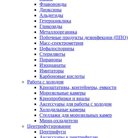
Флавоноиды
Диоксины
Альдегиды
Гетероциклика
Гликозиды
Металлоорганика
Побочные продукты дезинфекции (ППО)
Масс-спектрометрия
Цефалоспорины
Стерилянты
Пираноны
Изоцианаты
Имитаторы
Карбоновые кислоты
Работа с холодом
Криоштативы, контейнеры, емкости
Морозильные камеры
Криопробирки и виалы
Аксессуары для работы с холодом
Холодильные камеры
Стеллажи для морозильных камер
Мини-охладители
Центрифугирование
Центрифуги
Аксессуары к центрифугам