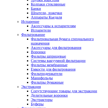
Колпаки стеклянные
Банки
Шпатели, ложечки
Аппараты Кьедаля
Испарение
Аксессуары к испарителям
Испарители
Фильтрование
Фильтровальная бумага специального
назначения
Аксессуары для фильтрования
Воронки
Фильтры шприцевые
Системы вакуумной фильтрации
Фильтры мембранные
Емкости для фильтрования
Фильтродержатели
Манифольды
Фильтры бумажные
Экстракция
Сопутствующие товары для экстракции
Делительные воронки
Экстракторы
Буферы