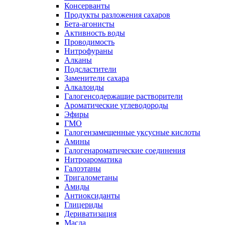
Консерванты
Продукты разложения сахаров
Бета-агонисты
Активность воды
Проводимость
Нитрофураны
Алканы
Подсластители
Заменители сахара
Алкалоиды
Галогенсодержащие растворители
Ароматические углеводороды
Эфиры
ГМО
Галогензамещенные уксусные кислоты
Амины
Галогенароматические соединения
Нитроароматика
Галоэтаны
Тригалометаны
Амиды
Антиоксиданты
Глицериды
Дериватизация
Масла