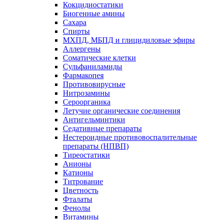
Кокцидиостатики
Биогенные амины
Сахара
Спирты
МХПД, МБПД и глицидиловые эфиры
Аллергены
Соматические клетки
Сульфаниламиды
Фармакопея
Противовирусные
Нитрозамины
Сероорганика
Летучие органические соединения
Антигельминтики
Седативные препараты
Нестероидные противовоспалительные
препараты (НПВП)
Тиреостатики
Анионы
Катионы
Титрование
Цветность
Фталаты
Фенолы
Витамины