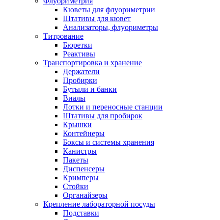
Флуориметрия
Кюветы для флуориметрии
Штативы для кювет
Анализаторы, флуориметры
Титрование
Бюретки
Реактивы
Транспортировка и хранение
Держатели
Пробирки
Бутыли и банки
Виалы
Лотки и переносные станции
Штативы для пробирок
Крышки
Контейнеры
Боксы и системы хранения
Канистры
Пакеты
Диспенсеры
Кримперы
Стойки
Органайзеры
Крепление лабораторной посуды
Подставки