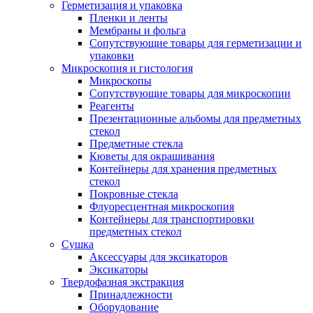
Герметизация и упаковка
Пленки и ленты
Мембраны и фольга
Сопутствующие товары для герметизации и
упаковки
Микроскопия и гистология
Микроскопы
Сопутствующие товары для микроскопии
Реагенты
Презентационные альбомы для предметных
стекол
Предметные стекла
Кюветы для окрашивания
Контейнеры для хранения предметных
стекол
Покровные стекла
Флуоресцентная микроскопия
Контейнеры для транспортировки
предметных стекол
Сушка
Аксессуары для эксикаторов
Эксикаторы
Твердофазная экстракция
Принадлежности
Оборудование