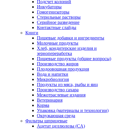
Подсчет колоний
Инкубаторы
Гомогенизаторы
Стерильные растворы
Серийное разведение
Контактные слайды
Книги
Пищевые добавки и ингредиенты
Молочные продукты
Хлеб, кондитерские изделия и
зернопереработка
Пищевые продукты (общие вопросы)
Производство жиров
Плодоовощная продукция
Вода и напитки
Микробиология
Продукты из мяса, рыбы и яиц
Производство сахара
Межотраслевые издания
Ветеринария
Корма
Упаковка (материалы и технологии)
Окружающая среда
Фильтры шприцевые
Ацетат целлюлозы (CA)