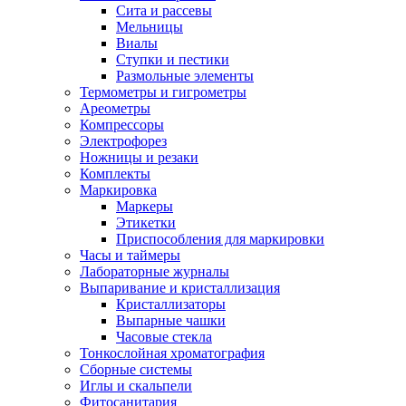
Сита и рассевы
Мельницы
Виалы
Ступки и пестики
Размольные элементы
Термометры и гигрометры
Ареометры
Компрессоры
Электрофорез
Ножницы и резаки
Комплекты
Маркировка
Маркеры
Этикетки
Приспособления для маркировки
Часы и таймеры
Лабораторные журналы
Выпаривание и кристаллизация
Кристаллизаторы
Выпарные чашки
Часовые стекла
Тонкослойная хроматография
Сборные системы
Иглы и скальпели
Фитосанитария