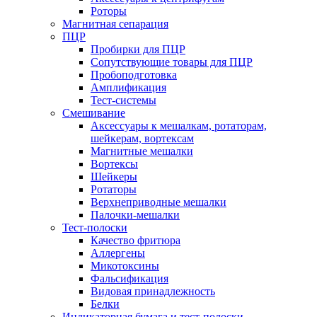
Роторы
Магнитная сепарация
ПЦР
Пробирки для ПЦР
Сопутствующие товары для ПЦР
Пробоподготовка
Амплификация
Тест-системы
Смешивание
Аксессуары к мешалкам, ротаторам,
шейкерам, вортексам
Магнитные мешалки
Вортексы
Шейкеры
Ротаторы
Верхнеприводные мешалки
Палочки-мешалки
Тест-полоски
Качество фритюра
Аллергены
Микотоксины
Фальсификация
Видовая принадлежность
Белки
Индикаторная бумага и тест-полоски