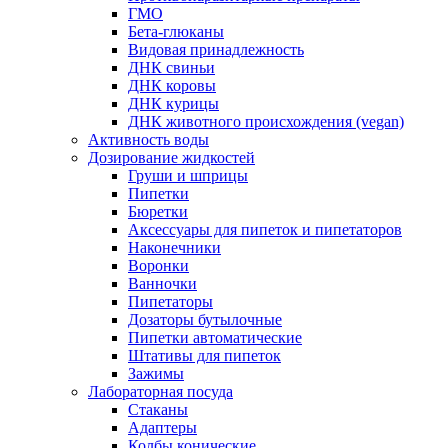
ГМО
Бета-глюканы
Видовая принадлежность
ДНК свиньи
ДНК коровы
ДНК курицы
ДНК животного происхождения (vegan)
Активность воды
Дозирование жидкостей
Груши и шприцы
Пипетки
Бюретки
Аксессуары для пипеток и пипетаторов
Наконечники
Воронки
Ванночки
Пипетаторы
Дозаторы бутылочные
Пипетки автоматические
Штативы для пипеток
Зажимы
Лабораторная посуда
Стаканы
Адаптеры
Колбы конические