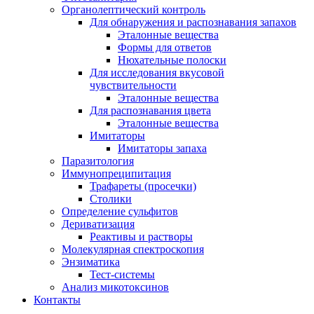
Органолептический контроль
Для обнаружения и распознавания запахов
Эталонные вещества
Формы для ответов
Нюхательные полоски
Для исследования вкусовой
чувствительности
Эталонные вещества
Для распознавания цвета
Эталонные вещества
Имитаторы
Имитаторы запаха
Паразитология
Иммунопреципитация
Трафареты (просечки)
Столики
Определение сульфитов
Дериватизация
Реактивы и растворы
Молекулярная спектроскопия
Энзиматика
Тест-системы
Анализ микотоксинов
Контакты