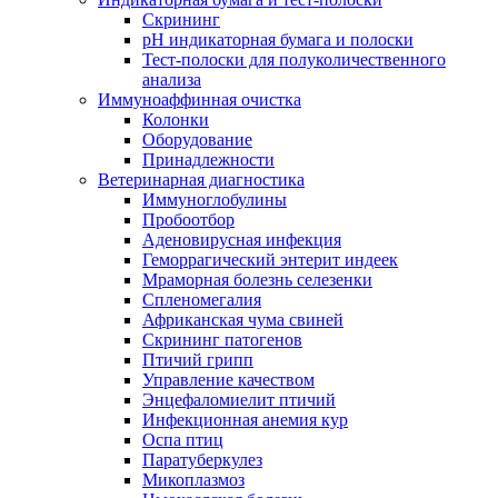
Скрининг
pH индикаторная бумага и полоски
Тест-полоски для полуколичественного
анализа
Иммуноаффинная очистка
Колонки
Оборудование
Принадлежности
Ветеринарная диагностика
Иммуноглобулины
Пробоотбор
Аденовирусная инфекция
Геморрагический энтерит индеек
Мраморная болезнь селезенки
Спленомегалия
Африканская чума свиней
Скрининг патогенов
Птичий грипп
Управление качеством
Энцефаломиелит птичий
Инфекционная анемия кур
Оспа птиц
Паратуберкулез
Микоплазмоз