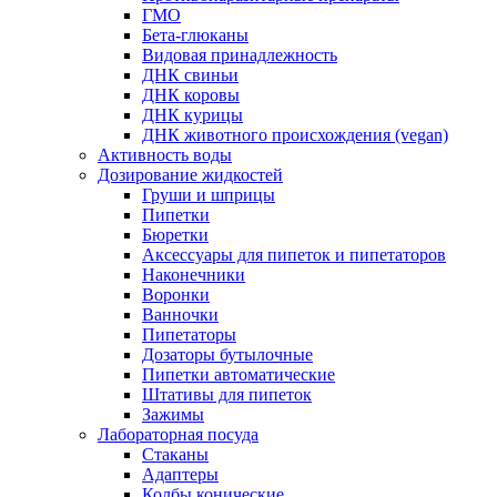
ГМО
Бета-глюканы
Видовая принадлежность
ДНК свиньи
ДНК коровы
ДНК курицы
ДНК животного происхождения (vegan)
Активность воды
Дозирование жидкостей
Груши и шприцы
Пипетки
Бюретки
Аксессуары для пипеток и пипетаторов
Наконечники
Воронки
Ванночки
Пипетаторы
Дозаторы бутылочные
Пипетки автоматические
Штативы для пипеток
Зажимы
Лабораторная посуда
Стаканы
Адаптеры
Колбы конические