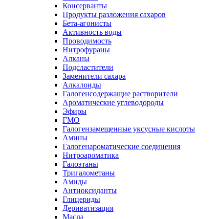
Консерванты
Продукты разложения сахаров
Бета-агонисты
Активность воды
Проводимость
Нитрофураны
Алканы
Подсластители
Заменители сахара
Алкалоиды
Галогенсодержащие растворители
Ароматические углеводороды
Эфиры
ГМО
Галогензамещенные уксусные кислоты
Амины
Галогенароматические соединения
Нитроароматика
Галоэтаны
Тригалометаны
Амиды
Антиоксиданты
Глицериды
Дериватизация
Масла