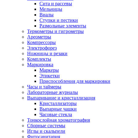
Сита и рассевы
Мельницы
Виалы
Ступки и пестики
Размольные элементы
Термометры и гигрометры
Ареометры
Компрессоры
Электрофорез
Ножницы и резаки
Комплекты
Маркировка
Маркеры
Этикетки
Приспособления для маркировки
Часы и таймеры
Лабораторные журналы
Выпаривание и кристаллизация
Кристаллизаторы
Выпарные чашки
Часовые стекла
Тонкослойная хроматография
Сборные системы
Иглы и скальпели
Фитосанитария