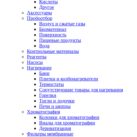
Кислоты
Другое
Аксессуары
Пробоотбор
Воздух и сжатые газы
Биоматериал
Поверхность
Пищевые продукты
Вода
Контрольные материалы
Реагенты
Насосы
Нагревание
Бани
Плитки и колбонагреватели
Термостаты
Сопутствующие товары для нагревания
Горелки
Тигли и лодочки
Печи и щипцы
Хроматография
Колонки для хроматографии
Виалы для хроматографии
Дериватизация
Фильтры мембранные