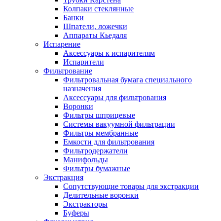
Колпаки стеклянные
Банки
Шпатели, ложечки
Аппараты Кьедаля
Испарение
Аксессуары к испарителям
Испарители
Фильтрование
Фильтровальная бумага специального
назначения
Аксессуары для фильтрования
Воронки
Фильтры шприцевые
Системы вакуумной фильтрации
Фильтры мембранные
Емкости для фильтрования
Фильтродержатели
Манифольды
Фильтры бумажные
Экстракция
Сопутствующие товары для экстракции
Делительные воронки
Экстракторы
Буферы