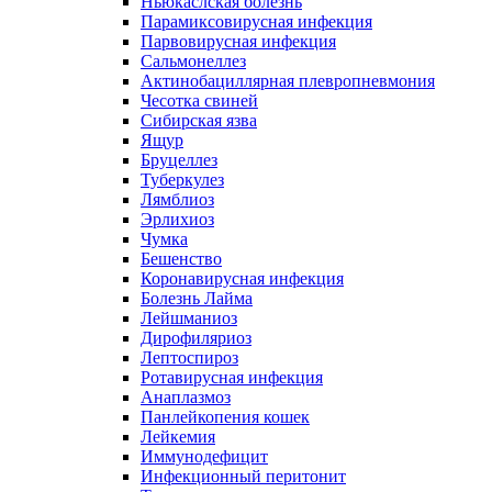
Ньюкаслская болезнь
Парамиксовирусная инфекция
Парвовирусная инфекция
Сальмонеллез
Актинобациллярная плевропневмония
Чесотка свиней
Сибирская язва
Ящур
Бруцеллез
Туберкулез
Лямблиоз
Эрлихиоз
Чумка
Бешенство
Коронавирусная инфекция
Болезнь Лайма
Лейшманиоз
Дирофиляриоз
Лептоспироз
Ротавирусная инфекция
Анаплазмоз
Панлейкопения кошек
Лейкемия
Иммунодефицит
Инфекционный перитонит