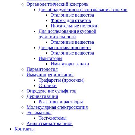
Органолептический контроль
Для обнаружения и распознавания запахов
Эталонные вещества
Формы для ответов
Нюхательные полоски
Для исследования вкусовой
чувствительности
Эталонные вещества
Для распознавания цвета
Эталонные вещества
Имитаторы
Имитаторы запаха
Паразитология
Иммунопреципитация
Трафареты (просечки)
Столики
Определение сульфитов
Дериватизация
Реактивы и растворы
Молекулярная спектроскопия
Энзиматика
Тест-системы
Анализ микотоксинов
Контакты