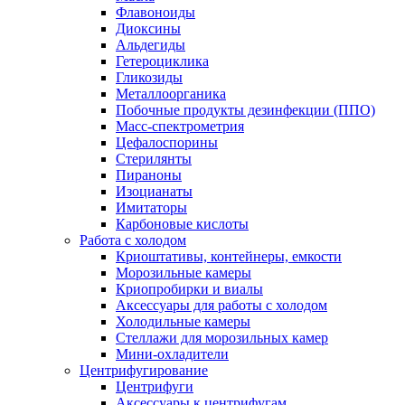
Флавоноиды
Диоксины
Альдегиды
Гетероциклика
Гликозиды
Металлоорганика
Побочные продукты дезинфекции (ППО)
Масс-спектрометрия
Цефалоспорины
Стерилянты
Пираноны
Изоцианаты
Имитаторы
Карбоновые кислоты
Работа с холодом
Криоштативы, контейнеры, емкости
Морозильные камеры
Криопробирки и виалы
Аксессуары для работы с холодом
Холодильные камеры
Стеллажи для морозильных камер
Мини-охладители
Центрифугирование
Центрифуги
Аксессуары к центрифугам