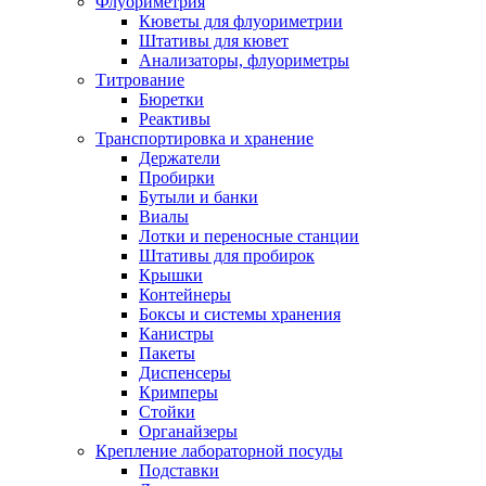
Флуориметрия
Кюветы для флуориметрии
Штативы для кювет
Анализаторы, флуориметры
Титрование
Бюретки
Реактивы
Транспортировка и хранение
Держатели
Пробирки
Бутыли и банки
Виалы
Лотки и переносные станции
Штативы для пробирок
Крышки
Контейнеры
Боксы и системы хранения
Канистры
Пакеты
Диспенсеры
Кримперы
Стойки
Органайзеры
Крепление лабораторной посуды
Подставки