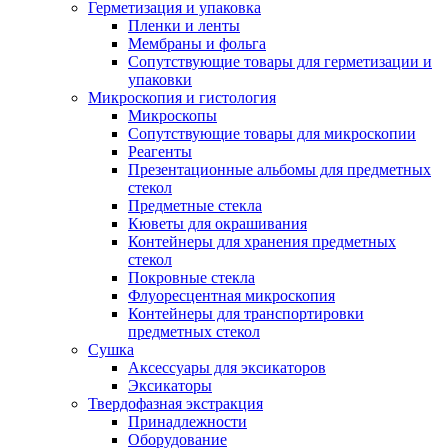
Герметизация и упаковка
Пленки и ленты
Мембраны и фольга
Сопутствующие товары для герметизации и
упаковки
Микроскопия и гистология
Микроскопы
Сопутствующие товары для микроскопии
Реагенты
Презентационные альбомы для предметных
стекол
Предметные стекла
Кюветы для окрашивания
Контейнеры для хранения предметных
стекол
Покровные стекла
Флуоресцентная микроскопия
Контейнеры для транспортировки
предметных стекол
Сушка
Аксессуары для эксикаторов
Эксикаторы
Твердофазная экстракция
Принадлежности
Оборудование