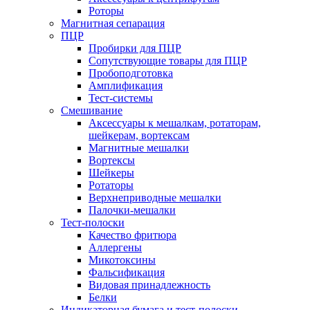
Роторы
Магнитная сепарация
ПЦР
Пробирки для ПЦР
Сопутствующие товары для ПЦР
Пробоподготовка
Амплификация
Тест-системы
Смешивание
Аксессуары к мешалкам, ротаторам,
шейкерам, вортексам
Магнитные мешалки
Вортексы
Шейкеры
Ротаторы
Верхнеприводные мешалки
Палочки-мешалки
Тест-полоски
Качество фритюра
Аллергены
Микотоксины
Фальсификация
Видовая принадлежность
Белки
Индикаторная бумага и тест-полоски