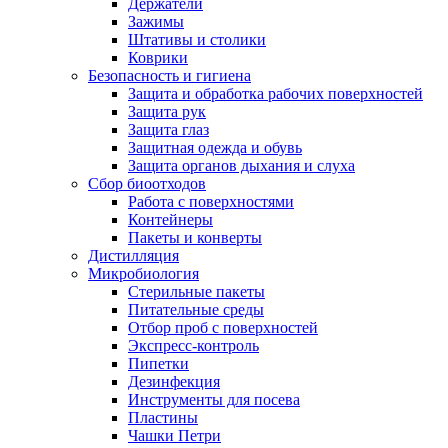
Держатели
Зажимы
Штативы и столики
Коврики
Безопасность и гигиена
Защита и обработка рабочих поверхностей
Защита рук
Защита глаз
Защитная одежда и обувь
Защита органов дыхания и слуха
Сбор биоотходов
Работа с поверхностями
Контейнеры
Пакеты и конверты
Дистилляция
Микробиология
Стерильные пакеты
Питательные среды
Отбор проб с поверхностей
Экспресс-контроль
Пипетки
Дезинфекция
Инструменты для посева
Пластины
Чашки Петри