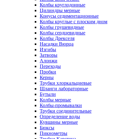
Колбы круглодонные
Цилиндры мерные
Конусы седиментационные
Колбы круглые с плоским дном
Колбы грушевидные
Колбы сердцевидные
Колбы Дрекселя
Насадки Вюрца
Изгибы
Затворы
Алонжи
Переходы
Пробки
Керны
Трубки хлоркальциевые
Шланги лабораторные
Бутыли
Колбы мерные
Колбы-промывалки
Трубки соединительные
Определение воды
Кувшины мерные
Бюксы
Пикнометры
Трубки Карстена