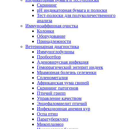
Скрининг
pH индикаторная бумага и полоски
Тест-полоски для полуколичественного
анализа
Иммуноаффинная очистка
Колонки
Оборудование
Принадлежности
Ветеринарная диагностика
Иммуноглобулины
Пробоотбор
Аденовирусная инфекция
Геморрагический энтерит индеек
Мраморная болезнь селезенки
Спленомегалия
Африканская чума свиней
Скрининг патогенов
Птичий грипп
Управление качеством
Энцефаломиелит птичий
Инфекционная анемия кур
Оспа птиц
Паратуберкулез
Микоплазмоз