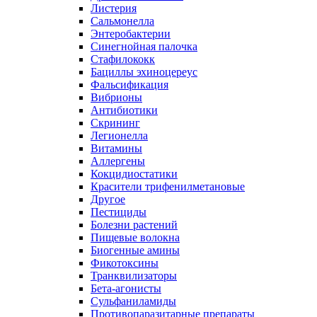
Листерия
Сальмонелла
Энтеробактерии
Синегнойная палочка
Стафилококк
Бациллы эхиноцереус
Фальсификация
Вибрионы
Антибиотики
Скрининг
Легионелла
Витамины
Аллергены
Кокцидиостатики
Красители трифенилметановые
Другое
Пестициды
Болезни растений
Пищевые волокна
Биогенные амины
Фикотоксины
Транквилизаторы
Бета-агонисты
Сульфаниламиды
Противопаразитарные препараты