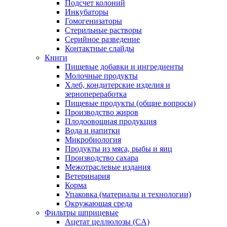
Подсчет колоний
Инкубаторы
Гомогенизаторы
Стерильные растворы
Серийное разведение
Контактные слайды
Книги
Пищевые добавки и ингредиенты
Молочные продукты
Хлеб, кондитерские изделия и
зернопереработка
Пищевые продукты (общие вопросы)
Производство жиров
Плодоовощная продукция
Вода и напитки
Микробиология
Продукты из мяса, рыбы и яиц
Производство сахара
Межотраслевые издания
Ветеринария
Корма
Упаковка (материалы и технологии)
Окружающая среда
Фильтры шприцевые
Ацетат целлюлозы (CA)