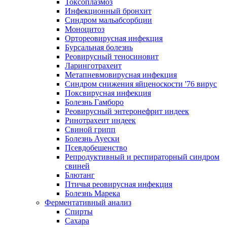
Токсоплазмоз
Инфекционный бронхит
Синдром мальабсорбции
Моноцитоз
Ортореовирусная инфекция
Бурсальная болезнь
Реовирусный теносиновит
Ларинготрахеит
Метапневмовирусная инфекция
Синдром снижения яйценоскости '76 вирус
Поксвирусная инфекция
Болезнь Гамборо
Реовирусный энтеронефрит индеек
Ринотрахеит индеек
Свиной грипп
Болезнь Ауески
Псевдобешенство
Репродуктивный и респираторный синдром
свиней
Блютанг
Птичья реовирусная инфекция
Болезнь Марека
Ферментативный анализ
Спирты
Сахара