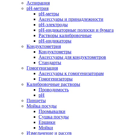
Аспирация
pH-метрия
pH-метры
Аксессуары и принадлежности
pH-электроды
pH-индикаторные полоски и бумага
Растворы калибровочные
pH-индикаторы
Кондуктометрия
Кондуктометры
Аксессуары для кондуктометров
Стандарты
Гомогенизация
Аксессуары к гомогенизаторам
Гомогенизаторы
Калибровочные растворы
Проводимость
pH
Пинцеты
Мойка посуды
Промывалки
Сушка посуды
Ершики
Мойки
Измельчение и рассев