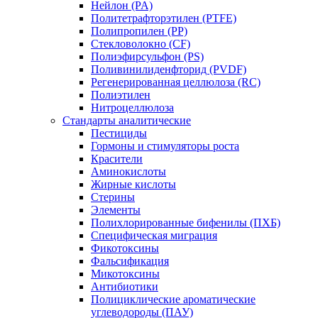
Нейлон (PA)
Политетрафторэтилен (PTFE)
Полипропилен (PP)
Стекловолокно (CF)
Полиэфирсульфон (PS)
Поливинилиденфторид (PVDF)
Регенерированная целлюлоза (RC)
Полиэтилен
Нитроцеллюлоза
Стандарты аналитические
Пестициды
Гормоны и стимуляторы роста
Красители
Аминокислоты
Жирные кислоты
Стерины
Элементы
Полихлорированные бифенилы (ПХБ)
Специфическая миграция
Фикотоксины
Фальсификация
Микотоксины
Антибиотики
Полициклические ароматические
углеводороды (ПАУ)