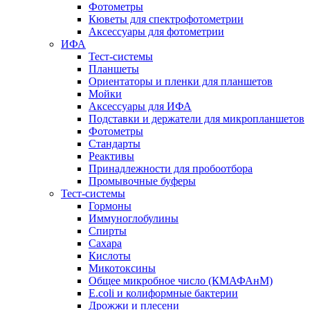
Фотометры
Кюветы для спектрофотометрии
Аксессуары для фотометрии
ИФА
Тест-системы
Планшеты
Ориентаторы и пленки для планшетов
Мойки
Аксессуары для ИФА
Подставки и держатели для микропланшетов
Фотометры
Стандарты
Реактивы
Принадлежности для пробоотбора
Промывочные буферы
Тест-системы
Гормоны
Иммуноглобулины
Спирты
Сахара
Кислоты
Микотоксины
Общее микробное число (КМАФАнМ)
E.coli и колиформные бактерии
Дрожжи и плесени