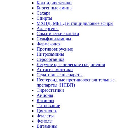
Кокцидиостатики
Биогенные амины
Сахара
Спирты
МХПД, МБПД и глицидиловые эфиры
Аллергены
Соматические клетки
Сульфаниламиды
Фармакопея
Противовирусные
Нитрозамины
Сероорганика
Летучие органические соединения
Антигельминтики
Седативные препараты
Нестероидные противовоспалительные
препараты (НПВП)
Тиреостатики
Анионы
Катионы
Титрование
Цветность
Фталаты
Фенолы
Витамины