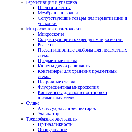
Герметизация и упаковка
Пленки и ленты
Мембраны и фольга
Сопутствующие товары для герметизации и
упаковки
Микроскопия и гистология
Микроскопы
Сопутствующие товары для микроскопии
Реагенты
Презентационные альбомы для предметных
стекол
Предметные стекла
Кюветы для окрашивания
Контейнеры для хранения предметных
стекол
Покровные стекла
Флуоресцентная микроскопия
Контейнеры для транспортировки
предметных стекол
Сушка
Аксессуары для эксикаторов
Эксикаторы
Твердофазная экстракция
Принадлежности
Оборудование