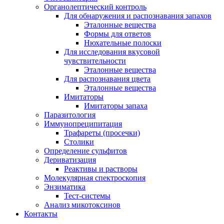
Органолептический контроль
Для обнаружения и распознавания запахов
Эталонные вещества
Формы для ответов
Нюхательные полоски
Для исследования вкусовой
чувствительности
Эталонные вещества
Для распознавания цвета
Эталонные вещества
Имитаторы
Имитаторы запаха
Паразитология
Иммунопреципитация
Трафареты (просечки)
Столики
Определение сульфитов
Дериватизация
Реактивы и растворы
Молекулярная спектроскопия
Энзиматика
Тест-системы
Анализ микотоксинов
Контакты