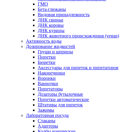
ГМО
Бета-глюканы
Видовая принадлежность
ДНК свиньи
ДНК коровы
ДНК курицы
ДНК животного происхождения (vegan)
Активность воды
Дозирование жидкостей
Груши и шприцы
Пипетки
Бюретки
Аксессуары для пипеток и пипетаторов
Наконечники
Воронки
Ванночки
Пипетаторы
Дозаторы бутылочные
Пипетки автоматические
Штативы для пипеток
Зажимы
Лабораторная посуда
Стаканы
Адаптеры
Колбы конические