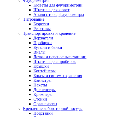
Флуориметрия
Кюветы для флуориметрии
Штативы для кювет
Анализаторы, флуориметры
Титрование
Бюретки
Реактивы
Транспортировка и хранение
Держатели
Пробирки
Бутыли и банки
Виалы
Лотки и переносные станции
Штативы для пробирок
Крышки
Контейнеры
Боксы и системы хранения
Канистры
Пакеты
Диспенсеры
Кримперы
Стойки
Органайзеры
Крепление лабораторной посуды
Подставки