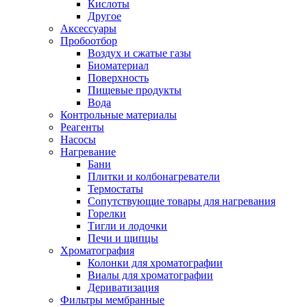
Кислоты
Другое
Аксессуары
Пробоотбор
Воздух и сжатые газы
Биоматериал
Поверхность
Пищевые продукты
Вода
Контрольные материалы
Реагенты
Насосы
Нагревание
Бани
Плитки и колбонагреватели
Термостаты
Сопутствующие товары для нагревания
Горелки
Тигли и лодочки
Печи и щипцы
Хроматография
Колонки для хроматографии
Виалы для хроматографии
Дериватизация
Фильтры мембранные