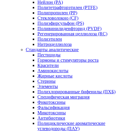
Нейлон (PA)
Политетрафторэтилен (PTFE)
Полипропилен (PP)
Стекловолокно (CF)
Полиэфирсульфон (PS)
Поливинилиденфторид (PVDF)
Регенерированная целлюлоза (RC)
Полиэтилен
Нитроцеллюлоза
Стандарты аналитические
Пестициды
Гормоны и стимуляторы роста
Красители
Аминокислоты
Жирные кислоты
Стерины
Элементы
Полихлорированные бифенилы (ПХБ)
Специфическая миграция
Фикотоксины
Фальсификация
Микотоксины
Антибиотики
Полициклические ароматические
углеводороды (ПАУ)