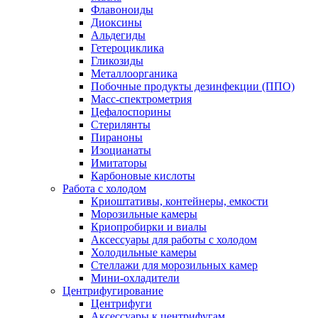
Флавоноиды
Диоксины
Альдегиды
Гетероциклика
Гликозиды
Металлоорганика
Побочные продукты дезинфекции (ППО)
Масс-спектрометрия
Цефалоспорины
Стерилянты
Пираноны
Изоцианаты
Имитаторы
Карбоновые кислоты
Работа с холодом
Криоштативы, контейнеры, емкости
Морозильные камеры
Криопробирки и виалы
Аксессуары для работы с холодом
Холодильные камеры
Стеллажи для морозильных камер
Мини-охладители
Центрифугирование
Центрифуги
Аксессуары к центрифугам