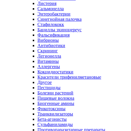
Листерия
Сальмонелла
Энтеробактерии
Синегнойная палочка
Стафилококк
Бациллы эхиноцереус
Фальсификация
Вибрионы
Антибиотики
Скрининг
Легионелла
Витамины
Аллергены
Кокцидиостатики
Красители трифенилметановые
Другое
Пестициды
Болезни растений
Пищевые волокна
Биогенные амины
Фикотоксины
Транквилизаторы
Бета-агонисты
Сульфаниламиды
Противопаразитарные препараты