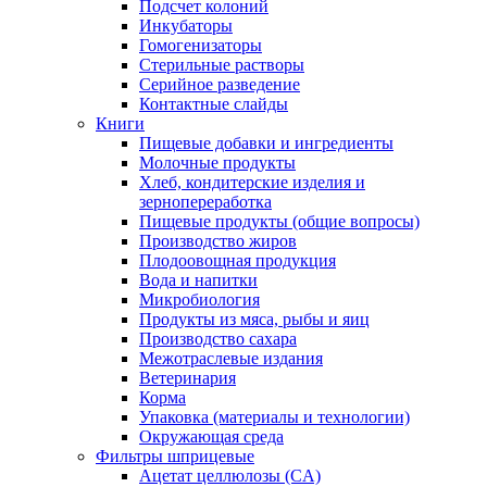
Подсчет колоний
Инкубаторы
Гомогенизаторы
Стерильные растворы
Серийное разведение
Контактные слайды
Книги
Пищевые добавки и ингредиенты
Молочные продукты
Хлеб, кондитерские изделия и
зернопереработка
Пищевые продукты (общие вопросы)
Производство жиров
Плодоовощная продукция
Вода и напитки
Микробиология
Продукты из мяса, рыбы и яиц
Производство сахара
Межотраслевые издания
Ветеринария
Корма
Упаковка (материалы и технологии)
Окружающая среда
Фильтры шприцевые
Ацетат целлюлозы (CA)