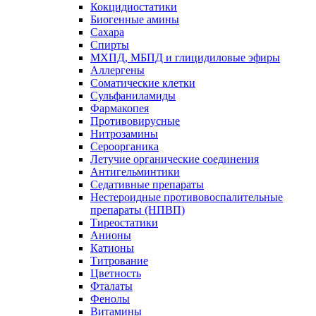
Кокцидиостатики
Биогенные амины
Сахара
Спирты
МХПД, МБПД и глицидиловые эфиры
Аллергены
Соматические клетки
Сульфаниламиды
Фармакопея
Противовирусные
Нитрозамины
Сероорганика
Летучие органические соединения
Антигельминтики
Седативные препараты
Нестероидные противовоспалительные
препараты (НПВП)
Тиреостатики
Анионы
Катионы
Титрование
Цветность
Фталаты
Фенолы
Витамины