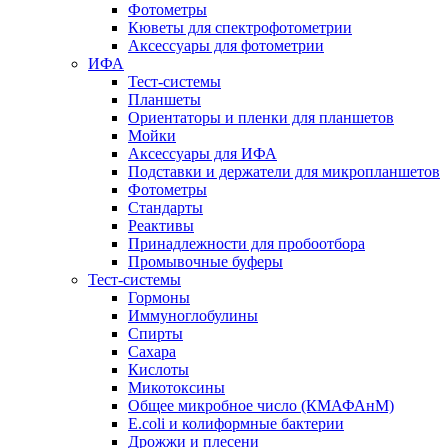
Фотометры
Кюветы для спектрофотометрии
Аксессуары для фотометрии
ИФА
Тест-системы
Планшеты
Ориентаторы и пленки для планшетов
Мойки
Аксессуары для ИФА
Подставки и держатели для микропланшетов
Фотометры
Стандарты
Реактивы
Принадлежности для пробоотбора
Промывочные буферы
Тест-системы
Гормоны
Иммуноглобулины
Спирты
Сахара
Кислоты
Микотоксины
Общее микробное число (КМАФАнМ)
E.coli и колиформные бактерии
Дрожжи и плесени