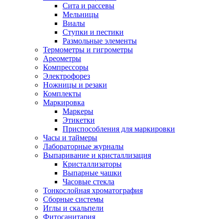
Сита и рассевы
Мельницы
Виалы
Ступки и пестики
Размольные элементы
Термометры и гигрометры
Ареометры
Компрессоры
Электрофорез
Ножницы и резаки
Комплекты
Маркировка
Маркеры
Этикетки
Приспособления для маркировки
Часы и таймеры
Лабораторные журналы
Выпаривание и кристаллизация
Кристаллизаторы
Выпарные чашки
Часовые стекла
Тонкослойная хроматография
Сборные системы
Иглы и скальпели
Фитосанитария