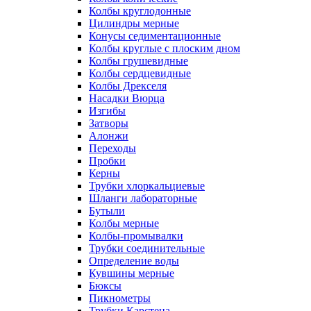
Колбы круглодонные
Цилиндры мерные
Конусы седиментационные
Колбы круглые с плоским дном
Колбы грушевидные
Колбы сердцевидные
Колбы Дрекселя
Насадки Вюрца
Изгибы
Затворы
Алонжи
Переходы
Пробки
Керны
Трубки хлоркальциевые
Шланги лабораторные
Бутыли
Колбы мерные
Колбы-промывалки
Трубки соединительные
Определение воды
Кувшины мерные
Бюксы
Пикнометры
Трубки Карстена