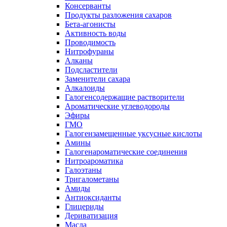
Консерванты
Продукты разложения сахаров
Бета-агонисты
Активность воды
Проводимость
Нитрофураны
Алканы
Подсластители
Заменители сахара
Алкалоиды
Галогенсодержащие растворители
Ароматические углеводороды
Эфиры
ГМО
Галогензамещенные уксусные кислоты
Амины
Галогенароматические соединения
Нитроароматика
Галоэтаны
Тригалометаны
Амиды
Антиоксиданты
Глицериды
Дериватизация
Масла