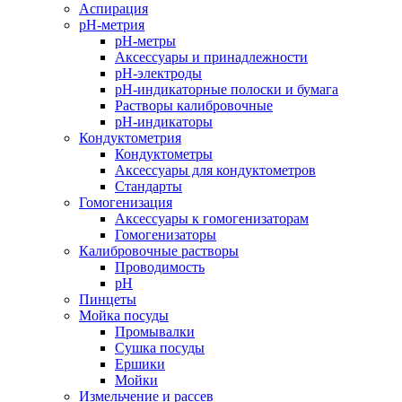
Аспирация
pH-метрия
pH-метры
Аксессуары и принадлежности
pH-электроды
pH-индикаторные полоски и бумага
Растворы калибровочные
pH-индикаторы
Кондуктометрия
Кондуктометры
Аксессуары для кондуктометров
Стандарты
Гомогенизация
Аксессуары к гомогенизаторам
Гомогенизаторы
Калибровочные растворы
Проводимость
pH
Пинцеты
Мойка посуды
Промывалки
Сушка посуды
Ершики
Мойки
Измельчение и рассев