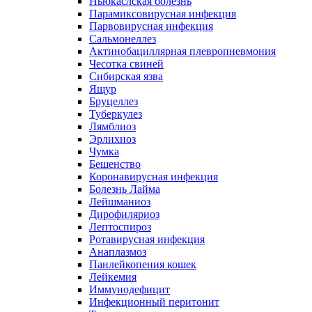
Ньюкаслская болезнь
Парамиксовирусная инфекция
Парвовирусная инфекция
Сальмонеллез
Актинобациллярная плевропневмония
Чесотка свиней
Сибирская язва
Ящур
Бруцеллез
Туберкулез
Лямблиоз
Эрлихиоз
Чумка
Бешенство
Коронавирусная инфекция
Болезнь Лайма
Лейшманиоз
Дирофиляриоз
Лептоспироз
Ротавирусная инфекция
Анаплазмоз
Панлейкопения кошек
Лейкемия
Иммунодефицит
Инфекционный перитонит