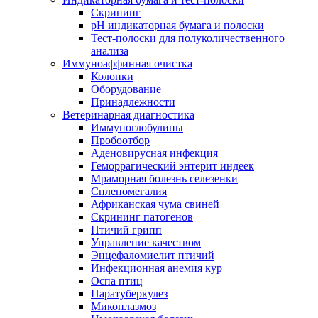
Скрининг
pH индикаторная бумага и полоски
Тест-полоски для полуколичественного
анализа
Иммуноаффинная очистка
Колонки
Оборудование
Принадлежности
Ветеринарная диагностика
Иммуноглобулины
Пробоотбор
Аденовирусная инфекция
Геморрагический энтерит индеек
Мраморная болезнь селезенки
Спленомегалия
Африканская чума свиней
Скрининг патогенов
Птичий грипп
Управление качеством
Энцефаломиелит птичий
Инфекционная анемия кур
Оспа птиц
Паратуберкулез
Микоплазмоз