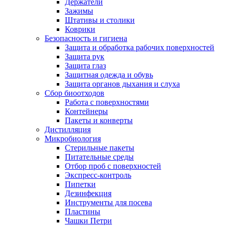
Держатели
Зажимы
Штативы и столики
Коврики
Безопасность и гигиена
Защита и обработка рабочих поверхностей
Защита рук
Защита глаз
Защитная одежда и обувь
Защита органов дыхания и слуха
Сбор биоотходов
Работа с поверхностями
Контейнеры
Пакеты и конверты
Дистилляция
Микробиология
Стерильные пакеты
Питательные среды
Отбор проб с поверхностей
Экспресс-контроль
Пипетки
Дезинфекция
Инструменты для посева
Пластины
Чашки Петри