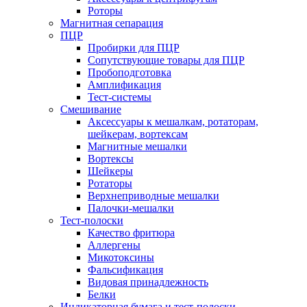
Роторы
Магнитная сепарация
ПЦР
Пробирки для ПЦР
Сопутствующие товары для ПЦР
Пробоподготовка
Амплификация
Тест-системы
Смешивание
Аксессуары к мешалкам, ротаторам,
шейкерам, вортексам
Магнитные мешалки
Вортексы
Шейкеры
Ротаторы
Верхнеприводные мешалки
Палочки-мешалки
Тест-полоски
Качество фритюра
Аллергены
Микотоксины
Фальсификация
Видовая принадлежность
Белки
Индикаторная бумага и тест-полоски