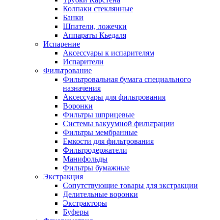
Колпаки стеклянные
Банки
Шпатели, ложечки
Аппараты Кьедаля
Испарение
Аксессуары к испарителям
Испарители
Фильтрование
Фильтровальная бумага специального
назначения
Аксессуары для фильтрования
Воронки
Фильтры шприцевые
Системы вакуумной фильтрации
Фильтры мембранные
Емкости для фильтрования
Фильтродержатели
Манифольды
Фильтры бумажные
Экстракция
Сопутствующие товары для экстракции
Делительные воронки
Экстракторы
Буферы