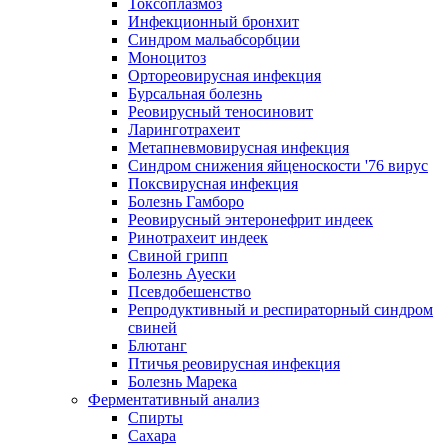
Токсоплазмоз
Инфекционный бронхит
Синдром мальабсорбции
Моноцитоз
Ортореовирусная инфекция
Бурсальная болезнь
Реовирусный теносиновит
Ларинготрахеит
Метапневмовирусная инфекция
Синдром снижения яйценоскости '76 вирус
Поксвирусная инфекция
Болезнь Гамборо
Реовирусный энтеронефрит индеек
Ринотрахеит индеек
Свиной грипп
Болезнь Ауески
Псевдобешенство
Репродуктивный и респираторный синдром
свиней
Блютанг
Птичья реовирусная инфекция
Болезнь Марека
Ферментативный анализ
Спирты
Сахара