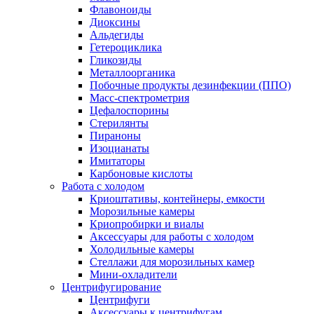
Флавоноиды
Диоксины
Альдегиды
Гетероциклика
Гликозиды
Металлоорганика
Побочные продукты дезинфекции (ППО)
Масс-спектрометрия
Цефалоспорины
Стерилянты
Пираноны
Изоцианаты
Имитаторы
Карбоновые кислоты
Работа с холодом
Криоштативы, контейнеры, емкости
Морозильные камеры
Криопробирки и виалы
Аксессуары для работы с холодом
Холодильные камеры
Стеллажи для морозильных камер
Мини-охладители
Центрифугирование
Центрифуги
Аксессуары к центрифугам