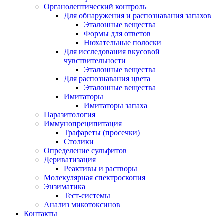
Органолептический контроль
Для обнаружения и распознавания запахов
Эталонные вещества
Формы для ответов
Нюхательные полоски
Для исследования вкусовой
чувствительности
Эталонные вещества
Для распознавания цвета
Эталонные вещества
Имитаторы
Имитаторы запаха
Паразитология
Иммунопреципитация
Трафареты (просечки)
Столики
Определение сульфитов
Дериватизация
Реактивы и растворы
Молекулярная спектроскопия
Энзиматика
Тест-системы
Анализ микотоксинов
Контакты