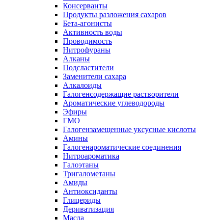
Консерванты
Продукты разложения сахаров
Бета-агонисты
Активность воды
Проводимость
Нитрофураны
Алканы
Подсластители
Заменители сахара
Алкалоиды
Галогенсодержащие растворители
Ароматические углеводороды
Эфиры
ГМО
Галогензамещенные уксусные кислоты
Амины
Галогенароматические соединения
Нитроароматика
Галоэтаны
Тригалометаны
Амиды
Антиоксиданты
Глицериды
Дериватизация
Масла