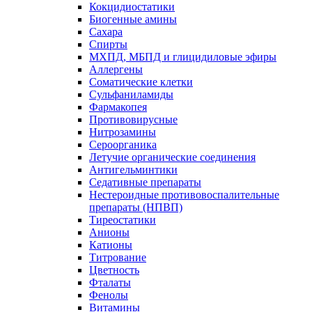
Кокцидиостатики
Биогенные амины
Сахара
Спирты
МХПД, МБПД и глицидиловые эфиры
Аллергены
Соматические клетки
Сульфаниламиды
Фармакопея
Противовирусные
Нитрозамины
Сероорганика
Летучие органические соединения
Антигельминтики
Седативные препараты
Нестероидные противовоспалительные
препараты (НПВП)
Тиреостатики
Анионы
Катионы
Титрование
Цветность
Фталаты
Фенолы
Витамины