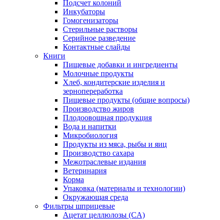
Подсчет колоний
Инкубаторы
Гомогенизаторы
Стерильные растворы
Серийное разведение
Контактные слайды
Книги
Пищевые добавки и ингредиенты
Молочные продукты
Хлеб, кондитерские изделия и
зернопереработка
Пищевые продукты (общие вопросы)
Производство жиров
Плодоовощная продукция
Вода и напитки
Микробиология
Продукты из мяса, рыбы и яиц
Производство сахара
Межотраслевые издания
Ветеринария
Корма
Упаковка (материалы и технологии)
Окружающая среда
Фильтры шприцевые
Ацетат целлюлозы (CA)