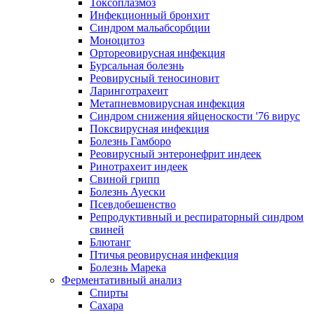
Токсоплазмоз
Инфекционный бронхит
Синдром мальабсорбции
Моноцитоз
Ортореовирусная инфекция
Бурсальная болезнь
Реовирусный теносиновит
Ларинготрахеит
Метапневмовирусная инфекция
Синдром снижения яйценоскости '76 вирус
Поксвирусная инфекция
Болезнь Гамборо
Реовирусный энтеронефрит индеек
Ринотрахеит индеек
Свиной грипп
Болезнь Ауески
Псевдобешенство
Репродуктивный и респираторный синдром
свиней
Блютанг
Птичья реовирусная инфекция
Болезнь Марека
Ферментативный анализ
Спирты
Сахара