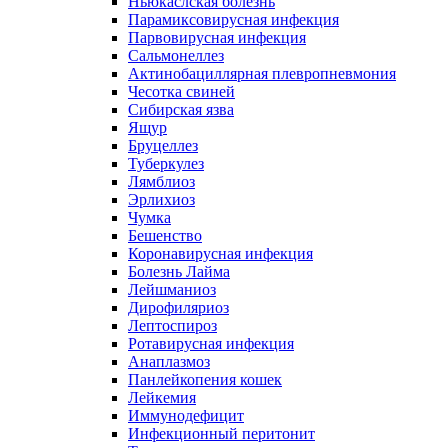
Ньюкаслская болезнь
Парамиксовирусная инфекция
Парвовирусная инфекция
Сальмонеллез
Актинобациллярная плевропневмония
Чесотка свиней
Сибирская язва
Ящур
Бруцеллез
Туберкулез
Лямблиоз
Эрлихиоз
Чумка
Бешенство
Коронавирусная инфекция
Болезнь Лайма
Лейшманиоз
Дирофиляриоз
Лептоспироз
Ротавирусная инфекция
Анаплазмоз
Панлейкопения кошек
Лейкемия
Иммунодефицит
Инфекционный перитонит