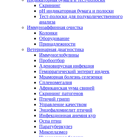
Скрининг
pH индикаторная бумага и полоски
Тест-полоски для полуколичественного
анализа
Иммуноаффинная очистка
Колонки
Оборудование
Принадлежности
Ветеринарная диагностика
Иммуноглобулины
Пробоотбор
Аденовирусная инфекция
Геморрагический энтерит индеек
Мраморная болезнь селезенки
Спленомегалия
Африканская чума свиней
Скрининг патогенов
Птичий грипп
Управление качеством
Энцефаломиелит птичий
Инфекционная анемия кур
Оспа птиц
Паратуберкулез
Микоплазмоз