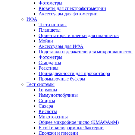
Фотометры
Кюветы для спектрофотометрии
Аксессуары для фотометрии
ИФА
Тест-системы
Планшеты
Ориентаторы и пленки для планшетов
Мойки
Аксессуары для ИФА
Подставки и держатели для микропланшетов
Фотометры
Стандарты
Реактивы
Принадлежности для пробоотбора
Промывочные буферы
Тест-системы
Гормоны
Иммуноглобулины
Спирты
Сахара
Кислоты
Микотоксины
Общее микробное число (КМАФАнМ)
E.coli и колиформные бактерии
Дрожжи и плесени