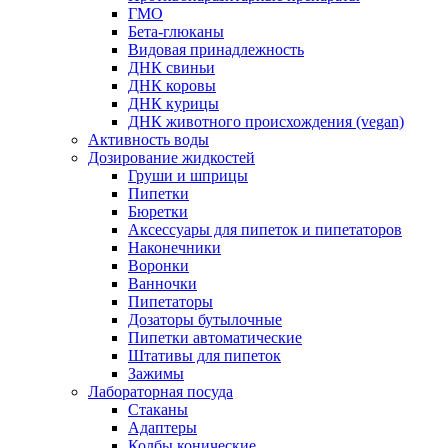
ГМО
Бета-глюканы
Видовая принадлежность
ДНК свиньи
ДНК коровы
ДНК курицы
ДНК животного происхождения (vegan)
Активность воды
Дозирование жидкостей
Груши и шприцы
Пипетки
Бюретки
Аксессуары для пипеток и пипетаторов
Наконечники
Воронки
Ванночки
Пипетаторы
Дозаторы бутылочные
Пипетки автоматические
Штативы для пипеток
Зажимы
Лабораторная посуда
Стаканы
Адаптеры
Колбы конические