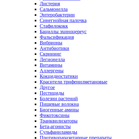
Листерия
Сальмонелла
Энтеробактерии
Синегнойная палочка
Стафилококк
Бациллы эхиноцереус
Фальсификация
Вибрионы
Антибиотики
Скрининг
Легионелла
Витамины
Аллергены
Кокцидиостатики
Красители трифенилметановые
Другое
Пестициды
Болезни растений
Пищевые волокна
Биогенные амины
Фикотоксины
Транквилизаторы
Бета-агонисты
Сульфаниламиды
Противопаразитарные препараты