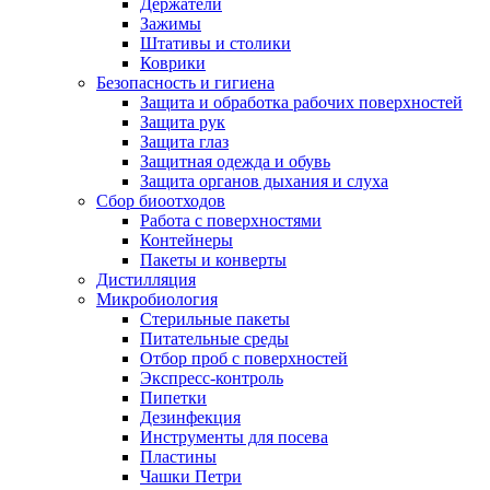
Держатели
Зажимы
Штативы и столики
Коврики
Безопасность и гигиена
Защита и обработка рабочих поверхностей
Защита рук
Защита глаз
Защитная одежда и обувь
Защита органов дыхания и слуха
Сбор биоотходов
Работа с поверхностями
Контейнеры
Пакеты и конверты
Дистилляция
Микробиология
Стерильные пакеты
Питательные среды
Отбор проб с поверхностей
Экспресс-контроль
Пипетки
Дезинфекция
Инструменты для посева
Пластины
Чашки Петри