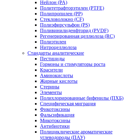
Нейлон (PA)
Политетрафторэтилен (PTFE)
Полипропилен (PP)
Стекловолокно (CF)
Полиэфирсульфон (PS)
Поливинилиденфторид (PVDF)
Регенерированная целлюлоза (RC)
Полиэтилен
Нитроцеллюлоза
Стандарты аналитические
Пестициды
Гормоны и стимуляторы роста
Красители
Аминокислоты
Жирные кислоты
Стерины
Элементы
Полихлорированные бифенилы (ПХБ)
Специфическая миграция
Фикотоксины
Фальсификация
Микотоксины
Антибиотики
Полициклические ароматические
углеводороды (ПАУ)