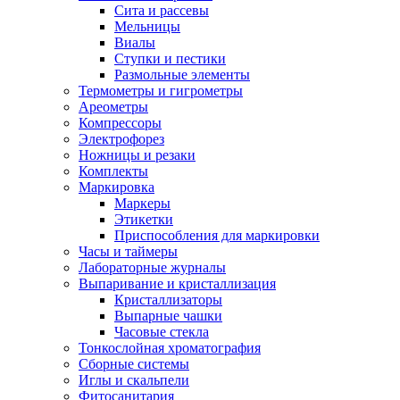
Сита и рассевы
Мельницы
Виалы
Ступки и пестики
Размольные элементы
Термометры и гигрометры
Ареометры
Компрессоры
Электрофорез
Ножницы и резаки
Комплекты
Маркировка
Маркеры
Этикетки
Приспособления для маркировки
Часы и таймеры
Лабораторные журналы
Выпаривание и кристаллизация
Кристаллизаторы
Выпарные чашки
Часовые стекла
Тонкослойная хроматография
Сборные системы
Иглы и скальпели
Фитосанитария