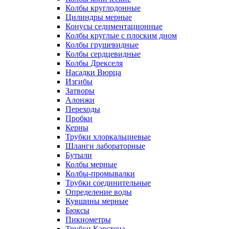
Колбы круглодонные
Цилиндры мерные
Конусы седиментационные
Колбы круглые с плоским дном
Колбы грушевидные
Колбы сердцевидные
Колбы Дрекселя
Насадки Вюрца
Изгибы
Затворы
Алонжи
Переходы
Пробки
Керны
Трубки хлоркальциевые
Шланги лабораторные
Бутыли
Колбы мерные
Колбы-промывалки
Трубки соединительные
Определение воды
Кувшины мерные
Бюксы
Пикнометры
Трубки Карстена