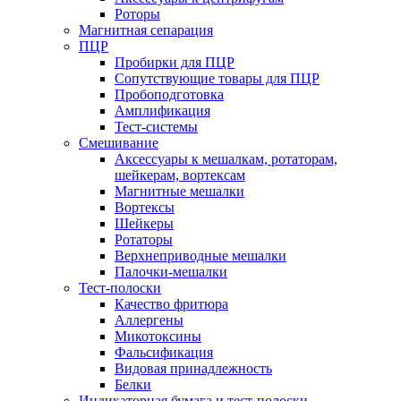
Роторы
Магнитная сепарация
ПЦР
Пробирки для ПЦР
Сопутствующие товары для ПЦР
Пробоподготовка
Амплификация
Тест-системы
Смешивание
Аксессуары к мешалкам, ротаторам,
шейкерам, вортексам
Магнитные мешалки
Вортексы
Шейкеры
Ротаторы
Верхнеприводные мешалки
Палочки-мешалки
Тест-полоски
Качество фритюра
Аллергены
Микотоксины
Фальсификация
Видовая принадлежность
Белки
Индикаторная бумага и тест-полоски