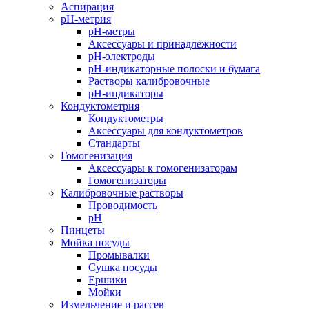
Аспирация
pH-метрия
pH-метры
Аксессуары и принадлежности
pH-электроды
pH-индикаторные полоски и бумага
Растворы калибровочные
pH-индикаторы
Кондуктометрия
Кондуктометры
Аксессуары для кондуктометров
Стандарты
Гомогенизация
Аксессуары к гомогенизаторам
Гомогенизаторы
Калибровочные растворы
Проводимость
pH
Пинцеты
Мойка посуды
Промывалки
Сушка посуды
Ершики
Мойки
Измельчение и рассев