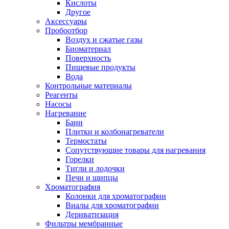
Кислоты
Другое
Аксессуары
Пробоотбор
Воздух и сжатые газы
Биоматериал
Поверхность
Пищевые продукты
Вода
Контрольные материалы
Реагенты
Насосы
Нагревание
Бани
Плитки и колбонагреватели
Термостаты
Сопутствующие товары для нагревания
Горелки
Тигли и лодочки
Печи и щипцы
Хроматография
Колонки для хроматографии
Виалы для хроматографии
Дериватизация
Фильтры мембранные