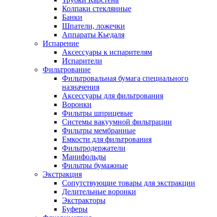
Колпаки стеклянные
Банки
Шпатели, ложечки
Аппараты Кьедаля
Испарение
Аксессуары к испарителям
Испарители
Фильтрование
Фильтровальная бумага специального
назначения
Аксессуары для фильтрования
Воронки
Фильтры шприцевые
Системы вакуумной фильтрации
Фильтры мембранные
Емкости для фильтрования
Фильтродержатели
Манифольды
Фильтры бумажные
Экстракция
Сопутствующие товары для экстракции
Делительные воронки
Экстракторы
Буферы