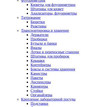
Флуориметрия
Кюветы для флуориметрии
Штативы для кювет
Анализаторы, флуориметры
Титрование
Бюретки
Реактивы
Транспортировка и хранение
Держатели
Пробирки
Бутыли и банки
Виалы
Лотки и переносные станции
Штативы для пробирок
Крышки
Контейнеры
Боксы и системы хранения
Канистры
Пакеты
Диспенсеры
Кримперы
Стойки
Органайзеры
Крепление лабораторной посуды
Подставки