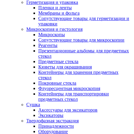
Герметизация и упаковка
Пленки и ленты
Мембраны и фольга
Сопутствующие товары для герметизации и
упаковки
Микроскопия и гистология
Микроскопы
Сопутствующие товары для микроскопии
Реагенты
Презентационные альбомы для предметных
стекол
Предметные стекла
Кюветы для окрашивания
Контейнеры для хранения предметных
стекол
Покровные стекла
Флуоресцентная микроскопия
Контейнеры для транспортировки
предметных стекол
Сушка
Аксессуары для эксикаторов
Эксикаторы
Твердофазная экстракция
Принадлежности
Оборудование