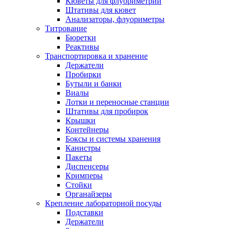
Кюветы для флуориметрии
Штативы для кювет
Анализаторы, флуориметры
Титрование
Бюретки
Реактивы
Транспортировка и хранение
Держатели
Пробирки
Бутыли и банки
Виалы
Лотки и переносные станции
Штативы для пробирок
Крышки
Контейнеры
Боксы и системы хранения
Канистры
Пакеты
Диспенсеры
Кримперы
Стойки
Органайзеры
Крепление лабораторной посуды
Подставки
Держатели