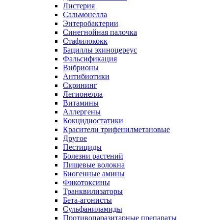
Листерия
Сальмонелла
Энтеробактерии
Синегнойная палочка
Стафилококк
Бациллы эхиноцереус
Фальсификация
Вибрионы
Антибиотики
Скрининг
Легионелла
Витамины
Аллергены
Кокцидиостатики
Красители трифенилметановые
Другое
Пестициды
Болезни растений
Пищевые волокна
Биогенные амины
Фикотоксины
Транквилизаторы
Бета-агонисты
Сульфаниламиды
Противопаразитарные препараты