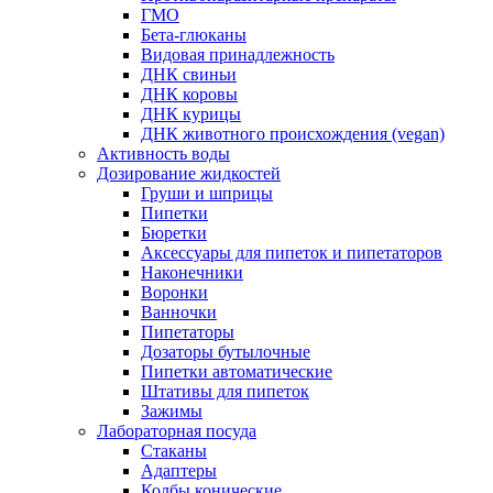
ГМО
Бета-глюканы
Видовая принадлежность
ДНК свиньи
ДНК коровы
ДНК курицы
ДНК животного происхождения (vegan)
Активность воды
Дозирование жидкостей
Груши и шприцы
Пипетки
Бюретки
Аксессуары для пипеток и пипетаторов
Наконечники
Воронки
Ванночки
Пипетаторы
Дозаторы бутылочные
Пипетки автоматические
Штативы для пипеток
Зажимы
Лабораторная посуда
Стаканы
Адаптеры
Колбы конические