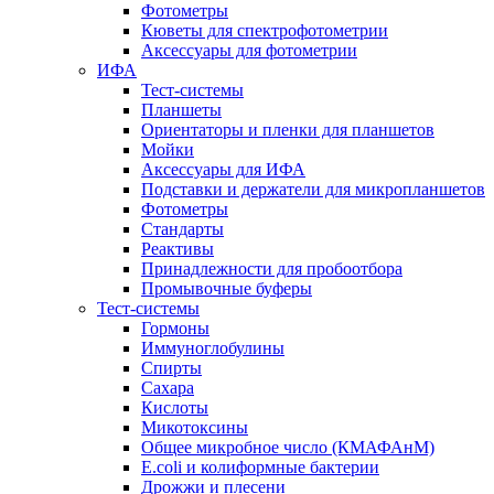
Фотометры
Кюветы для спектрофотометрии
Аксессуары для фотометрии
ИФА
Тест-системы
Планшеты
Ориентаторы и пленки для планшетов
Мойки
Аксессуары для ИФА
Подставки и держатели для микропланшетов
Фотометры
Стандарты
Реактивы
Принадлежности для пробоотбора
Промывочные буферы
Тест-системы
Гормоны
Иммуноглобулины
Спирты
Сахара
Кислоты
Микотоксины
Общее микробное число (КМАФАнМ)
E.coli и колиформные бактерии
Дрожжи и плесени