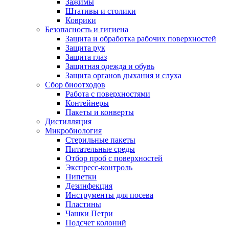
Зажимы
Штативы и столики
Коврики
Безопасность и гигиена
Защита и обработка рабочих поверхностей
Защита рук
Защита глаз
Защитная одежда и обувь
Защита органов дыхания и слуха
Сбор биоотходов
Работа с поверхностями
Контейнеры
Пакеты и конверты
Дистилляция
Микробиология
Стерильные пакеты
Питательные среды
Отбор проб с поверхностей
Экспресс-контроль
Пипетки
Дезинфекция
Инструменты для посева
Пластины
Чашки Петри
Подсчет колоний