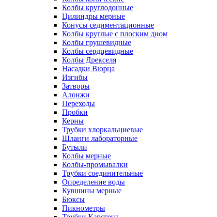
Колбы круглодонные
Цилиндры мерные
Конусы седиментационные
Колбы круглые с плоским дном
Колбы грушевидные
Колбы сердцевидные
Колбы Дрекселя
Насадки Вюрца
Изгибы
Затворы
Алонжи
Переходы
Пробки
Керны
Трубки хлоркальциевые
Шланги лабораторные
Бутыли
Колбы мерные
Колбы-промывалки
Трубки соединительные
Определение воды
Кувшины мерные
Бюксы
Пикнометры
Трубки Карстена