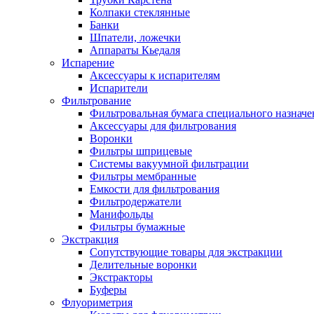
Колпаки стеклянные
Банки
Шпатели, ложечки
Аппараты Кьедаля
Испарение
Аксессуары к испарителям
Испарители
Фильтрование
Фильтровальная бумага специального назначе
Аксессуары для фильтрования
Воронки
Фильтры шприцевые
Системы вакуумной фильтрации
Фильтры мембранные
Емкости для фильтрования
Фильтродержатели
Манифольды
Фильтры бумажные
Экстракция
Сопутствующие товары для экстракции
Делительные воронки
Экстракторы
Буферы
Флуориметрия