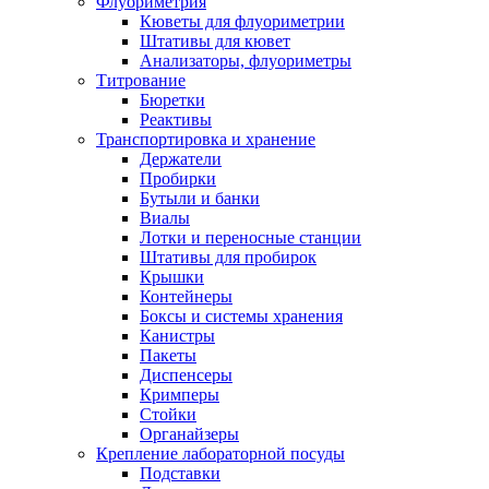
Флуориметрия
Кюветы для флуориметрии
Штативы для кювет
Анализаторы, флуориметры
Титрование
Бюретки
Реактивы
Транспортировка и хранение
Держатели
Пробирки
Бутыли и банки
Виалы
Лотки и переносные станции
Штативы для пробирок
Крышки
Контейнеры
Боксы и системы хранения
Канистры
Пакеты
Диспенсеры
Кримперы
Стойки
Органайзеры
Крепление лабораторной посуды
Подставки