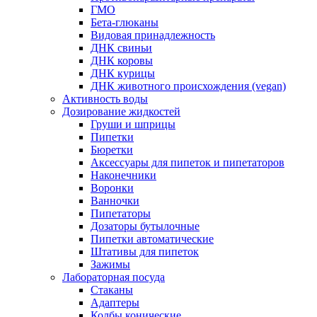
ГМО
Бета-глюканы
Видовая принадлежность
ДНК свиньи
ДНК коровы
ДНК курицы
ДНК животного происхождения (vegan)
Активность воды
Дозирование жидкостей
Груши и шприцы
Пипетки
Бюретки
Аксессуары для пипеток и пипетаторов
Наконечники
Воронки
Ванночки
Пипетаторы
Дозаторы бутылочные
Пипетки автоматические
Штативы для пипеток
Зажимы
Лабораторная посуда
Стаканы
Адаптеры
Колбы конические