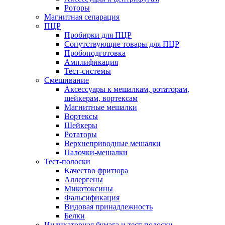
Роторы
Магнитная сепарация
ПЦР
Пробирки для ПЦР
Сопутствующие товары для ПЦР
Пробоподготовка
Амплификация
Тест-системы
Смешивание
Аксессуары к мешалкам, ротаторам,
шейкерам, вортексам
Магнитные мешалки
Вортексы
Шейкеры
Ротаторы
Верхнеприводные мешалки
Палочки-мешалки
Тест-полоски
Качество фритюра
Аллергены
Микотоксины
Фальсификация
Видовая принадлежность
Белки
Индикаторная бумага и тест-полоски