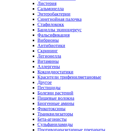
Листерия
Сальмонелла
Энтеробактерии
Синегнойная палочка
Стафилококк
Бациллы эхиноцереус
Фальсификация
Вибрионы
Антибиотики
Скрининг
Легионелла
Витамины
Аллергены
Кокцидиостатики
Красители трифенилметановые
Другое
Пестициды
Болезни растений
Пищевые волокна
Биогенные амины
Фикотоксины
Транквилизаторы
Бета-агонисты
Сульфаниламиды
Противопаразитарные препараты