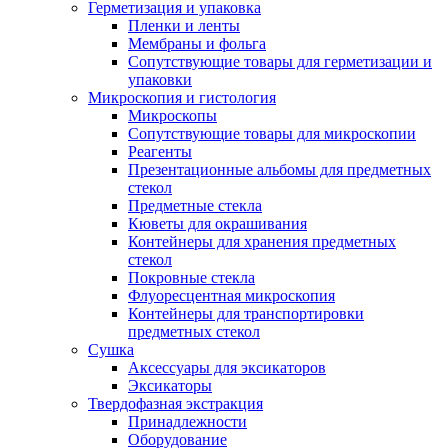
Герметизация и упаковка
Пленки и ленты
Мембраны и фольга
Сопутствующие товары для герметизации и
упаковки
Микроскопия и гистология
Микроскопы
Сопутствующие товары для микроскопии
Реагенты
Презентационные альбомы для предметных
стекол
Предметные стекла
Кюветы для окрашивания
Контейнеры для хранения предметных
стекол
Покровные стекла
Флуоресцентная микроскопия
Контейнеры для транспортировки
предметных стекол
Сушка
Аксессуары для эксикаторов
Эксикаторы
Твердофазная экстракция
Принадлежности
Оборудование