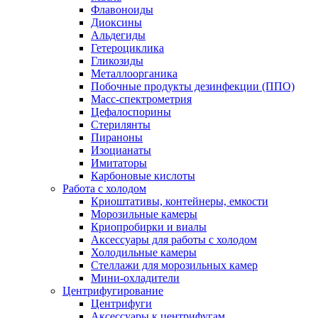
Флавоноиды
Диоксины
Альдегиды
Гетероциклика
Гликозиды
Металлоорганика
Побочные продукты дезинфекции (ППО)
Масс-спектрометрия
Цефалоспорины
Стерилянты
Пираноны
Изоцианаты
Имитаторы
Карбоновые кислоты
Работа с холодом
Криоштативы, контейнеры, емкости
Морозильные камеры
Криопробирки и виалы
Аксессуары для работы с холодом
Холодильные камеры
Стеллажи для морозильных камер
Мини-охладители
Центрифугирование
Центрифуги
Аксессуары к центрифугам