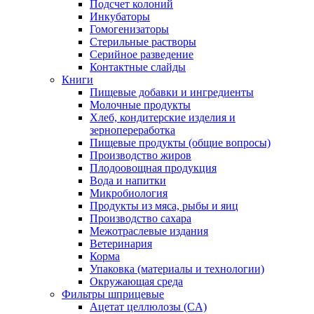
Подсчет колоний
Инкубаторы
Гомогенизаторы
Стерильные растворы
Серийное разведение
Контактные слайды
Книги
Пищевые добавки и ингредиенты
Молочные продукты
Хлеб, кондитерские изделия и
зернопереработка
Пищевые продукты (общие вопросы)
Производство жиров
Плодоовощная продукция
Вода и напитки
Микробиология
Продукты из мяса, рыбы и яиц
Производство сахара
Межотраслевые издания
Ветеринария
Корма
Упаковка (материалы и технологии)
Окружающая среда
Фильтры шприцевые
Ацетат целлюлозы (CA)