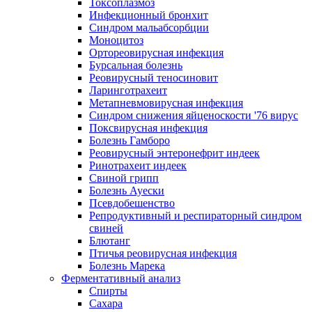
Токсоплазмоз
Инфекционный бронхит
Синдром мальабсорбции
Моноцитоз
Ортореовирусная инфекция
Бурсальная болезнь
Реовирусный теносиновит
Ларинготрахеит
Метапневмовирусная инфекция
Синдром снижения яйценоскости '76 вирус
Поксвирусная инфекция
Болезнь Гамборо
Реовирусный энтеронефрит индеек
Ринотрахеит индеек
Свиной грипп
Болезнь Ауески
Псевдобешенство
Репродуктивный и респираторный синдром
свиней
Блютанг
Птичья реовирусная инфекция
Болезнь Марека
Ферментативный анализ
Спирты
Сахара