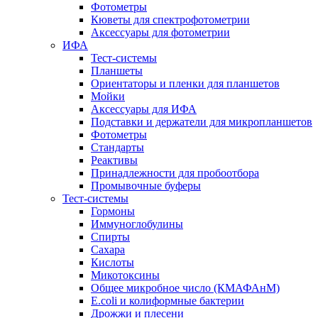
Фотометры
Кюветы для спектрофотометрии
Аксессуары для фотометрии
ИФА
Тест-системы
Планшеты
Ориентаторы и пленки для планшетов
Мойки
Аксессуары для ИФА
Подставки и держатели для микропланшетов
Фотометры
Стандарты
Реактивы
Принадлежности для пробоотбора
Промывочные буферы
Тест-системы
Гормоны
Иммуноглобулины
Спирты
Сахара
Кислоты
Микотоксины
Общее микробное число (КМАФАнМ)
E.coli и колиформные бактерии
Дрожжи и плесени