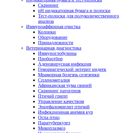
Скрининг
pH индикаторная бумага и полоски
Тест-полоски для полуколичественного
анализа
Иммуноаффинная очистка
Колонки
Оборудование
Принадлежности
Ветеринарная диагностика
Иммуноглобулины
Пробоотбор
Аденовирусная инфекция
Геморрагический энтерит индеек
Мраморная болезнь селезенки
Спленомегалия
Африканская чума свиней
Скрининг патогенов
Птичий грипп
Управление качеством
Энцефаломиелит птичий
Инфекционная анемия кур
Оспа птиц
Паратуберкулез
Микоплазмоз