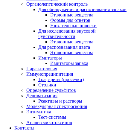
Органолептический контроль
Для обнаружения и распознавания запахов
Эталонные вещества
Формы для ответов
Нюхательные полоски
Для исследования вкусовой
чувствительности
Эталонные вещества
Для распознавания цвета
Эталонные вещества
Имитаторы
Имитаторы запаха
Паразитология
Иммунопреципитация
Трафареты (просечки)
Столики
Определение сульфитов
Дериватизация
Реактивы и растворы
Молекулярная спектроскопия
Энзиматика
Тест-системы
Анализ микотоксинов
Контакты