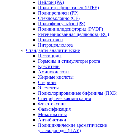
Нейлон (PA)
Политетрафторэтилен (PTFE)
Полипропилен (PP)
Стекловолокно (CF)
Полиэфирсульфон (PS)
Поливинилиденфторид (PVDF)
Регенерированная целлюлоза (RC)
Полиэтилен
Нитроцеллюлоза
Стандарты аналитические
Пестициды
Гормоны и стимуляторы роста
Красители
Аминокислоты
Жирные кислоты
Стерины
Элементы
Полихлорированные бифенилы (ПХБ)
Специфическая миграция
Фикотоксины
Фальсификация
Микотоксины
Антибиотики
Полициклические ароматические
углеводороды (ПАУ)