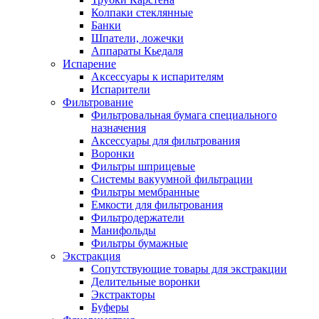
Колпаки стеклянные
Банки
Шпатели, ложечки
Аппараты Кьедаля
Испарение
Аксессуары к испарителям
Испарители
Фильтрование
Фильтровальная бумага специального
назначения
Аксессуары для фильтрования
Воронки
Фильтры шприцевые
Системы вакуумной фильтрации
Фильтры мембранные
Емкости для фильтрования
Фильтродержатели
Манифольды
Фильтры бумажные
Экстракция
Сопутствующие товары для экстракции
Делительные воронки
Экстракторы
Буферы