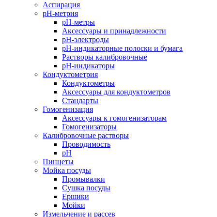
Аспирация
pH-метрия
pH-метры
Аксессуары и принадлежности
pH-электроды
pH-индикаторные полоски и бумага
Растворы калибровочные
pH-индикаторы
Кондуктометрия
Кондуктометры
Аксессуары для кондуктометров
Стандарты
Гомогенизация
Аксессуары к гомогенизаторам
Гомогенизаторы
Калибровочные растворы
Проводимость
pH
Пинцеты
Мойка посуды
Промывалки
Сушка посуды
Ершики
Мойки
Измельчение и рассев