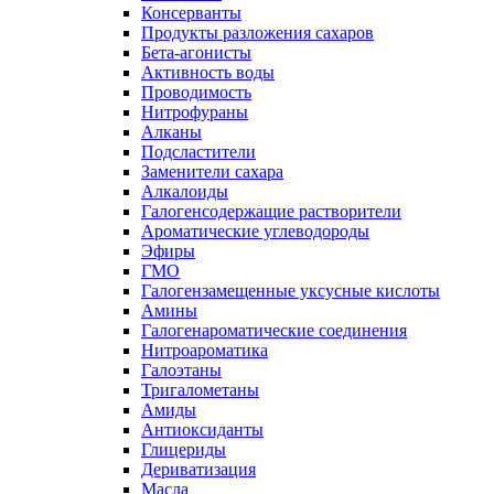
Консерванты
Продукты разложения сахаров
Бета-агонисты
Активность воды
Проводимость
Нитрофураны
Алканы
Подсластители
Заменители сахара
Алкалоиды
Галогенсодержащие растворители
Ароматические углеводороды
Эфиры
ГМО
Галогензамещенные уксусные кислоты
Амины
Галогенароматические соединения
Нитроароматика
Галоэтаны
Тригалометаны
Амиды
Антиоксиданты
Глицериды
Дериватизация
Масла