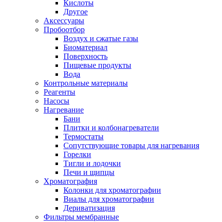
Кислоты
Другое
Аксессуары
Пробоотбор
Воздух и сжатые газы
Биоматериал
Поверхность
Пищевые продукты
Вода
Контрольные материалы
Реагенты
Насосы
Нагревание
Бани
Плитки и колбонагреватели
Термостаты
Сопутствующие товары для нагревания
Горелки
Тигли и лодочки
Печи и щипцы
Хроматография
Колонки для хроматографии
Виалы для хроматографии
Дериватизация
Фильтры мембранные