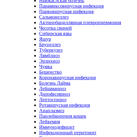
Ньюкаслская болезнь
Парамиксовирусная инфекция
Парвовирусная инфекция
Сальмонеллез
Актинобациллярная плевропневмония
Чесотка свиней
Сибирская язва
Ящур
Бруцеллез
Туберкулез
Лямблиоз
Эрлихиоз
Чумка
Бешенство
Коронавирусная инфекция
Болезнь Лайма
Лейшманиоз
Дирофиляриоз
Лептоспироз
Ротавирусная инфекция
Анаплазмоз
Панлейкопения кошек
Лейкемия
Иммунодефицит
Инфекционный перитонит