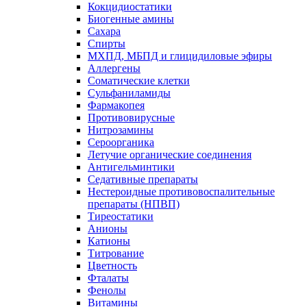
Кокцидиостатики
Биогенные амины
Сахара
Спирты
МХПД, МБПД и глицидиловые эфиры
Аллергены
Соматические клетки
Сульфаниламиды
Фармакопея
Противовирусные
Нитрозамины
Сероорганика
Летучие органические соединения
Антигельминтики
Седативные препараты
Нестероидные противовоспалительные
препараты (НПВП)
Тиреостатики
Анионы
Катионы
Титрование
Цветность
Фталаты
Фенолы
Витамины