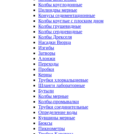
Колбы круглодонные
Цилиндры мерные
Конусы седиментационные
Колбы круглые с плоским дном
Колбы грушевидные
Колбы сердцевидные
Колбы Дрекселя
Насадки Вюрца
Изгибы
Затворы
Алонжи
Переходы
Пробки
Керны
Трубки хлоркальциевые
Шланги лабораторные
Бутыли
Колбы мерные
Колбы-промывалки
Трубки соединительные
Определение воды
Кувшины мерные
Бюксы
Пикнометры
Трубки Карстена