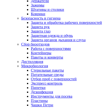
Держатели
Зажимы
Штативы и столики
Коврики
Безопасность и гигиена
Защита и обработка рабочих поверхностей
Защита рук
Защита глаз
Защитная одежда и обувь
Защита органов дыхания и слуха
Сбор биоотходов
Работа с поверхностями
Контейнеры
Пакеты и конверты
Дистилляция
Микробиология
Стерильные пакеты
Питательные среды
Отбор проб с поверхностей
Экспресс-контроль
Пипетки
Дезинфекция
Инструменты для посева
Пластины
Чашки Петри