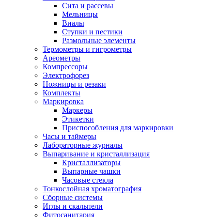
Сита и рассевы
Мельницы
Виалы
Ступки и пестики
Размольные элементы
Термометры и гигрометры
Ареометры
Компрессоры
Электрофорез
Ножницы и резаки
Комплекты
Маркировка
Маркеры
Этикетки
Приспособления для маркировки
Часы и таймеры
Лабораторные журналы
Выпаривание и кристаллизация
Кристаллизаторы
Выпарные чашки
Часовые стекла
Тонкослойная хроматография
Сборные системы
Иглы и скальпели
Фитосанитария