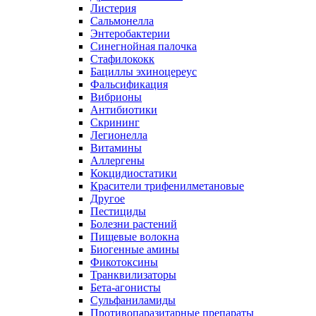
Листерия
Сальмонелла
Энтеробактерии
Синегнойная палочка
Стафилококк
Бациллы эхиноцереус
Фальсификация
Вибрионы
Антибиотики
Скрининг
Легионелла
Витамины
Аллергены
Кокцидиостатики
Красители трифенилметановые
Другое
Пестициды
Болезни растений
Пищевые волокна
Биогенные амины
Фикотоксины
Транквилизаторы
Бета-агонисты
Сульфаниламиды
Противопаразитарные препараты