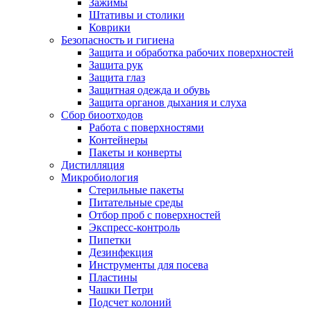
Зажимы
Штативы и столики
Коврики
Безопасность и гигиена
Защита и обработка рабочих поверхностей
Защита рук
Защита глаз
Защитная одежда и обувь
Защита органов дыхания и слуха
Сбор биоотходов
Работа с поверхностями
Контейнеры
Пакеты и конверты
Дистилляция
Микробиология
Стерильные пакеты
Питательные среды
Отбор проб с поверхностей
Экспресс-контроль
Пипетки
Дезинфекция
Инструменты для посева
Пластины
Чашки Петри
Подсчет колоний