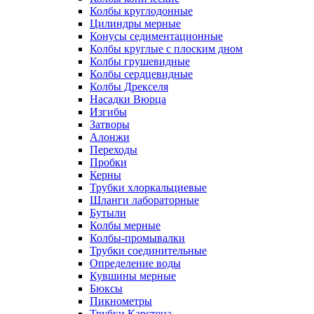
Колбы круглодонные
Цилиндры мерные
Конусы седиментационные
Колбы круглые с плоским дном
Колбы грушевидные
Колбы сердцевидные
Колбы Дрекселя
Насадки Вюрца
Изгибы
Затворы
Алонжи
Переходы
Пробки
Керны
Трубки хлоркальциевые
Шланги лабораторные
Бутыли
Колбы мерные
Колбы-промывалки
Трубки соединительные
Определение воды
Кувшины мерные
Бюксы
Пикнометры
Трубки Карстена