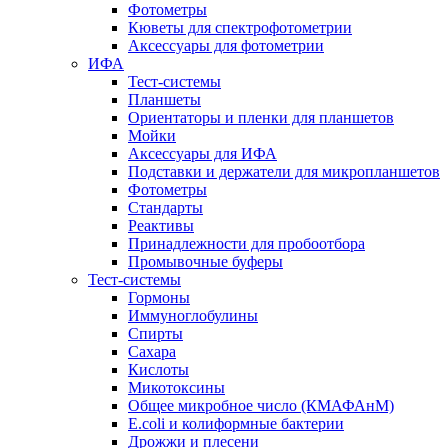
Фотометры
Кюветы для спектрофотометрии
Аксессуары для фотометрии
ИФА
Тест-системы
Планшеты
Ориентаторы и пленки для планшетов
Мойки
Аксессуары для ИФА
Подставки и держатели для микропланшетов
Фотометры
Стандарты
Реактивы
Принадлежности для пробоотбора
Промывочные буферы
Тест-системы
Гормоны
Иммуноглобулины
Спирты
Сахара
Кислоты
Микотоксины
Общее микробное число (КМАФАнМ)
E.coli и колиформные бактерии
Дрожжи и плесени