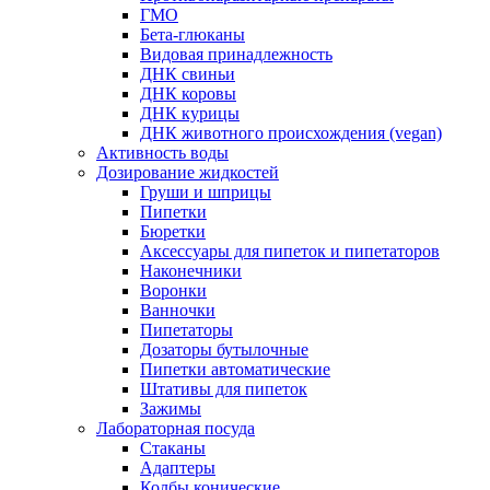
ГМО
Бета-глюканы
Видовая принадлежность
ДНК свиньи
ДНК коровы
ДНК курицы
ДНК животного происхождения (vegan)
Активность воды
Дозирование жидкостей
Груши и шприцы
Пипетки
Бюретки
Аксессуары для пипеток и пипетаторов
Наконечники
Воронки
Ванночки
Пипетаторы
Дозаторы бутылочные
Пипетки автоматические
Штативы для пипеток
Зажимы
Лабораторная посуда
Стаканы
Адаптеры
Колбы конические