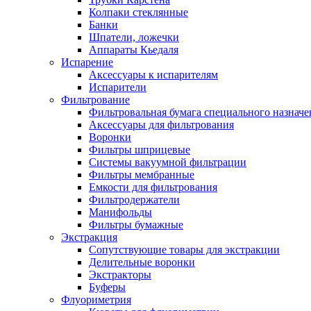
Колпаки стеклянные
Банки
Шпатели, ложечки
Аппараты Кьедаля
Испарение
Аксессуары к испарителям
Испарители
Фильтрование
Фильтровальная бумага специального назначе
Аксессуары для фильтрования
Воронки
Фильтры шприцевые
Системы вакуумной фильтрации
Фильтры мембранные
Емкости для фильтрования
Фильтродержатели
Манифольды
Фильтры бумажные
Экстракция
Сопутствующие товары для экстракции
Делительные воронки
Экстракторы
Буферы
Флуориметрия