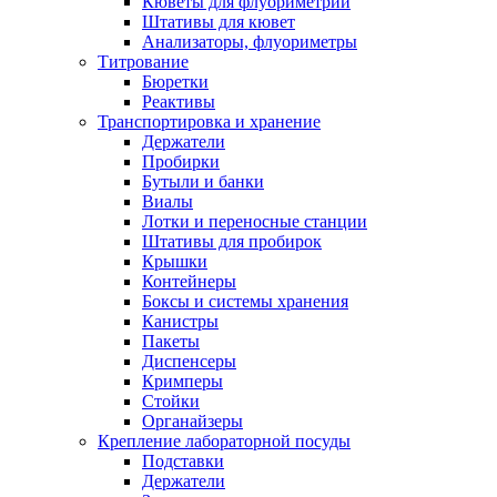
Кюветы для флуориметрии
Штативы для кювет
Анализаторы, флуориметры
Титрование
Бюретки
Реактивы
Транспортировка и хранение
Держатели
Пробирки
Бутыли и банки
Виалы
Лотки и переносные станции
Штативы для пробирок
Крышки
Контейнеры
Боксы и системы хранения
Канистры
Пакеты
Диспенсеры
Кримперы
Стойки
Органайзеры
Крепление лабораторной посуды
Подставки
Держатели