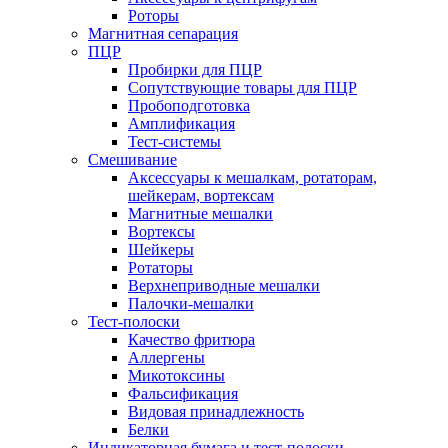
Роторы
Магнитная сепарация
ПЦР
Пробирки для ПЦР
Сопутствующие товары для ПЦР
Пробоподготовка
Амплификация
Тест-системы
Смешивание
Аксессуары к мешалкам, ротаторам,
шейкерам, вортексам
Магнитные мешалки
Вортексы
Шейкеры
Ротаторы
Верхнеприводные мешалки
Палочки-мешалки
Тест-полоски
Качество фритюра
Аллергены
Микотоксины
Фальсификация
Видовая принадлежность
Белки
Индикаторная бумага и тест-полоски