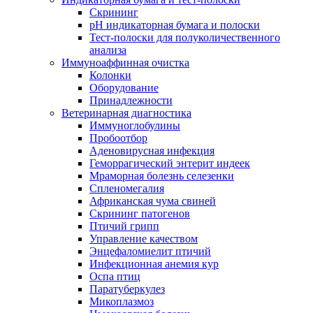
Скрининг
pH индикаторная бумага и полоски
Тест-полоски для полуколичественного
анализа
Иммуноаффинная очистка
Колонки
Оборудование
Принадлежности
Ветеринарная диагностика
Иммуноглобулины
Пробоотбор
Аденовирусная инфекция
Геморрагический энтерит индеек
Мраморная болезнь селезенки
Спленомегалия
Африканская чума свиней
Скрининг патогенов
Птичий грипп
Управление качеством
Энцефаломиелит птичий
Инфекционная анемия кур
Оспа птиц
Паратуберкулез
Микоплазмоз