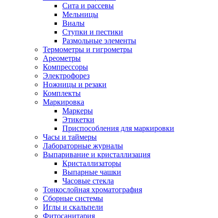
Сита и рассевы
Мельницы
Виалы
Ступки и пестики
Размольные элементы
Термометры и гигрометры
Ареометры
Компрессоры
Электрофорез
Ножницы и резаки
Комплекты
Маркировка
Маркеры
Этикетки
Приспособления для маркировки
Часы и таймеры
Лабораторные журналы
Выпаривание и кристаллизация
Кристаллизаторы
Выпарные чашки
Часовые стекла
Тонкослойная хроматография
Сборные системы
Иглы и скальпели
Фитосанитария