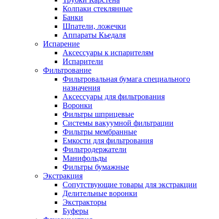
Колпаки стеклянные
Банки
Шпатели, ложечки
Аппараты Кьедаля
Испарение
Аксессуары к испарителям
Испарители
Фильтрование
Фильтровальная бумага специального
назначения
Аксессуары для фильтрования
Воронки
Фильтры шприцевые
Системы вакуумной фильтрации
Фильтры мембранные
Емкости для фильтрования
Фильтродержатели
Манифольды
Фильтры бумажные
Экстракция
Сопутствующие товары для экстракции
Делительные воронки
Экстракторы
Буферы