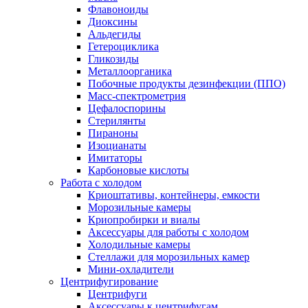
Флавоноиды
Диоксины
Альдегиды
Гетероциклика
Гликозиды
Металлоорганика
Побочные продукты дезинфекции (ППО)
Масс-спектрометрия
Цефалоспорины
Стерилянты
Пираноны
Изоцианаты
Имитаторы
Карбоновые кислоты
Работа с холодом
Криоштативы, контейнеры, емкости
Морозильные камеры
Криопробирки и виалы
Аксессуары для работы с холодом
Холодильные камеры
Стеллажи для морозильных камер
Мини-охладители
Центрифугирование
Центрифуги
Аксессуары к центрифугам