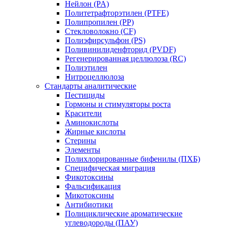
Нейлон (PA)
Политетрафторэтилен (PTFE)
Полипропилен (PP)
Стекловолокно (CF)
Полиэфирсульфон (PS)
Поливинилиденфторид (PVDF)
Регенерированная целлюлоза (RC)
Полиэтилен
Нитроцеллюлоза
Стандарты аналитические
Пестициды
Гормоны и стимуляторы роста
Красители
Аминокислоты
Жирные кислоты
Стерины
Элементы
Полихлорированные бифенилы (ПХБ)
Специфическая миграция
Фикотоксины
Фальсификация
Микотоксины
Антибиотики
Полициклические ароматические
углеводороды (ПАУ)