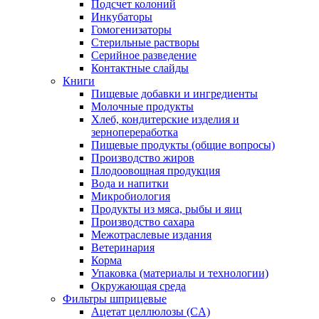
Подсчет колоний
Инкубаторы
Гомогенизаторы
Стерильные растворы
Серийное разведение
Контактные слайды
Книги
Пищевые добавки и ингредиенты
Молочные продукты
Хлеб, кондитерские изделия и
зернопереработка
Пищевые продукты (общие вопросы)
Производство жиров
Плодоовощная продукция
Вода и напитки
Микробиология
Продукты из мяса, рыбы и яиц
Производство сахара
Межотраслевые издания
Ветеринария
Корма
Упаковка (материалы и технологии)
Окружающая среда
Фильтры шприцевые
Ацетат целлюлозы (CA)