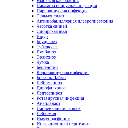
Ньюкаслская болезнь
Парамиксовирусная инфекция
Парвовирусная инфекция
Сальмонеллез
Актинобациллярная плевропневмония
Чесотка свиней
Сибирская язва
Ящур
Бруцеллез
Туберкулез
Лямблиоз
Эрлихиоз
Чумка
Бешенство
Коронавирусная инфекция
Болезнь Лайма
Лейшманиоз
Дирофиляриоз
Лептоспироз
Ротавирусная инфекция
Анаплазмоз
Панлейкопения кошек
Лейкемия
Иммунодефицит
Инфекционный перитонит