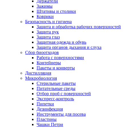
Держатели
Зажимы
Штативы и столики
Коврики
Безопасность и гигиена
Защита и обработка рабочих поверхностей
Защита рук
Защита глаз
Защитная одежда и обувь
Защита органов дыхания и слуха
Сбор биоотходов
Работа с поверхностями
Контейнеры
Пакеты и конверты
Дистилляция
Микробиология
Стерильные пакеты
Питательные среды
Отбор проб с поверхностей
Экспресс-контроль
Пипетки
Дезинфекция
Инструменты для посева
Пластины
Чашки Петри