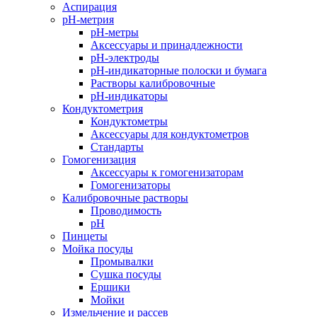
Аспирация
pH-метрия
pH-метры
Аксессуары и принадлежности
pH-электроды
pH-индикаторные полоски и бумага
Растворы калибровочные
pH-индикаторы
Кондуктометрия
Кондуктометры
Аксессуары для кондуктометров
Стандарты
Гомогенизация
Аксессуары к гомогенизаторам
Гомогенизаторы
Калибровочные растворы
Проводимость
pH
Пинцеты
Мойка посуды
Промывалки
Сушка посуды
Ершики
Мойки
Измельчение и рассев