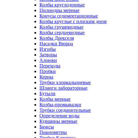
Колбы круглодонные
Цилиндры мерные
Конусы седиментационные
Колбы круглые с плоским дном
Колбы грушевидные
Колбы сердцевидные
Колбы Дрекселя
Насадки Вюрца
Изгибы
Затворы
Алонжи
Переходы
Пробки
Керны
Трубки хлоркальциевые
Шланги лабораторные
Бутыли
Колбы мерные
Колбы-промывалки
Трубки соединительные
Определение воды
Кувшины мерные
Бюксы
Пикнометры
Трубки Карстена