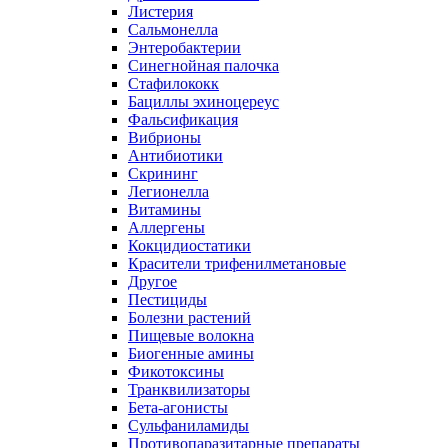
Листерия
Сальмонелла
Энтеробактерии
Синегнойная палочка
Стафилококк
Бациллы эхиноцереус
Фальсификация
Вибрионы
Антибиотики
Скрининг
Легионелла
Витамины
Аллергены
Кокцидиостатики
Красители трифенилметановые
Другое
Пестициды
Болезни растений
Пищевые волокна
Биогенные амины
Фикотоксины
Транквилизаторы
Бета-агонисты
Сульфаниламиды
Противопаразитарные препараты