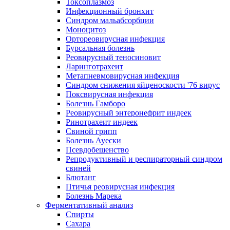
Токсоплазмоз
Инфекционный бронхит
Синдром мальабсорбции
Моноцитоз
Ортореовирусная инфекция
Бурсальная болезнь
Реовирусный теносиновит
Ларинготрахеит
Метапневмовирусная инфекция
Синдром снижения яйценоскости '76 вирус
Поксвирусная инфекция
Болезнь Гамборо
Реовирусный энтеронефрит индеек
Ринотрахеит индеек
Свиной грипп
Болезнь Ауески
Псевдобешенство
Репродуктивный и респираторный синдром
свиней
Блютанг
Птичья реовирусная инфекция
Болезнь Марека
Ферментативный анализ
Спирты
Сахара