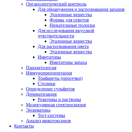
Органолептический контроль
Для обнаружения и распознавания запахов
Эталонные вещества
Формы для ответов
Нюхательные полоски
Для исследования вкусовой
чувствительности
Эталонные вещества
Для распознавания цвета
Эталонные вещества
Имитаторы
Имитаторы запаха
Паразитология
Иммунопреципитация
Трафареты (просечки)
Столики
Определение сульфитов
Дериватизация
Реактивы и растворы
Молекулярная спектроскопия
Энзиматика
Тест-системы
Анализ микотоксинов
Контакты