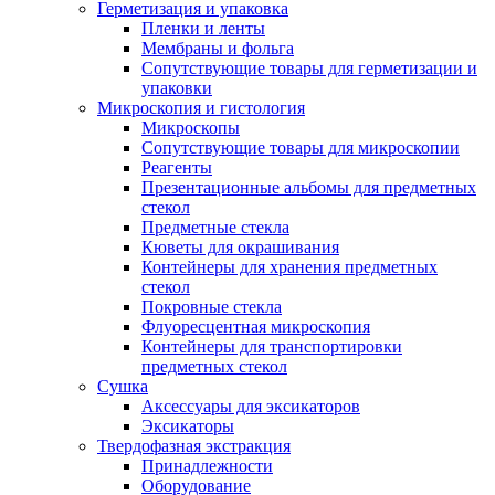
Герметизация и упаковка
Пленки и ленты
Мембраны и фольга
Сопутствующие товары для герметизации и
упаковки
Микроскопия и гистология
Микроскопы
Сопутствующие товары для микроскопии
Реагенты
Презентационные альбомы для предметных
стекол
Предметные стекла
Кюветы для окрашивания
Контейнеры для хранения предметных
стекол
Покровные стекла
Флуоресцентная микроскопия
Контейнеры для транспортировки
предметных стекол
Сушка
Аксессуары для эксикаторов
Эксикаторы
Твердофазная экстракция
Принадлежности
Оборудование