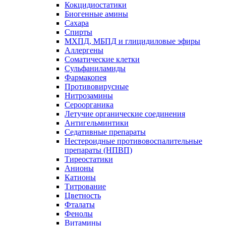
Кокцидиостатики
Биогенные амины
Сахара
Спирты
МХПД, МБПД и глицидиловые эфиры
Аллергены
Соматические клетки
Сульфаниламиды
Фармакопея
Противовирусные
Нитрозамины
Сероорганика
Летучие органические соединения
Антигельминтики
Седативные препараты
Нестероидные противовоспалительные
препараты (НПВП)
Тиреостатики
Анионы
Катионы
Титрование
Цветность
Фталаты
Фенолы
Витамины