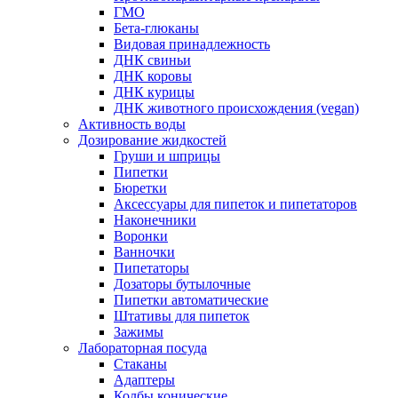
ГМО
Бета-глюканы
Видовая принадлежность
ДНК свиньи
ДНК коровы
ДНК курицы
ДНК животного происхождения (vegan)
Активность воды
Дозирование жидкостей
Груши и шприцы
Пипетки
Бюретки
Аксессуары для пипеток и пипетаторов
Наконечники
Воронки
Ванночки
Пипетаторы
Дозаторы бутылочные
Пипетки автоматические
Штативы для пипеток
Зажимы
Лабораторная посуда
Стаканы
Адаптеры
Колбы конические