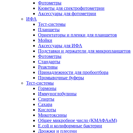
Фотометры
Кюветы для спектрофотометрии
Аксессуары для фотометрии
ИФА
Тест-системы
Планшеты
Ориентаторы и пленки для планшетов
Мойки
Аксессуары для ИФА
Подставки и держатели для микропланшетов
Фотометры
Стандарты
Реактивы
Принадлежности для пробоотбора
Промывочные буферы
Тест-системы
Гормоны
Иммуноглобулины
Спирты
Сахара
Кислоты
Микотоксины
Общее микробное число (КМАФАнМ)
E.coli и колиформные бактерии
Дрожжи и плесени