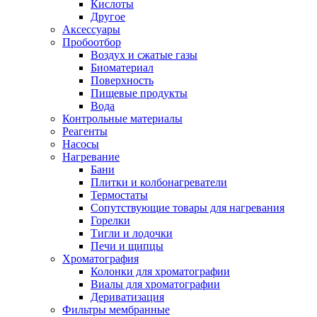
Кислоты
Другое
Аксессуары
Пробоотбор
Воздух и сжатые газы
Биоматериал
Поверхность
Пищевые продукты
Вода
Контрольные материалы
Реагенты
Насосы
Нагревание
Бани
Плитки и колбонагреватели
Термостаты
Сопутствующие товары для нагревания
Горелки
Тигли и лодочки
Печи и щипцы
Хроматография
Колонки для хроматографии
Виалы для хроматографии
Дериватизация
Фильтры мембранные