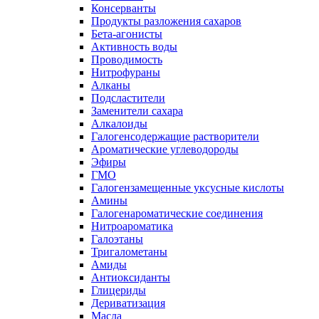
Консерванты
Продукты разложения сахаров
Бета-агонисты
Активность воды
Проводимость
Нитрофураны
Алканы
Подсластители
Заменители сахара
Алкалоиды
Галогенсодержащие растворители
Ароматические углеводороды
Эфиры
ГМО
Галогензамещенные уксусные кислоты
Амины
Галогенароматические соединения
Нитроароматика
Галоэтаны
Тригалометаны
Амиды
Антиоксиданты
Глицериды
Дериватизация
Масла