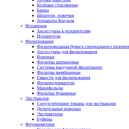
Колпаки стеклянные
Банки
Шпатели, ложечки
Аппараты Кьедаля
Испарение
Аксессуары к испарителям
Испарители
Фильтрование
Фильтровальная бумага специального назначе
Аксессуары для фильтрования
Воронки
Фильтры шприцевые
Системы вакуумной фильтрации
Фильтры мембранные
Емкости для фильтрования
Фильтродержатели
Манифольды
Фильтры бумажные
Экстракция
Сопутствующие товары для экстракции
Делительные воронки
Экстракторы
Буферы
Флуориметрия