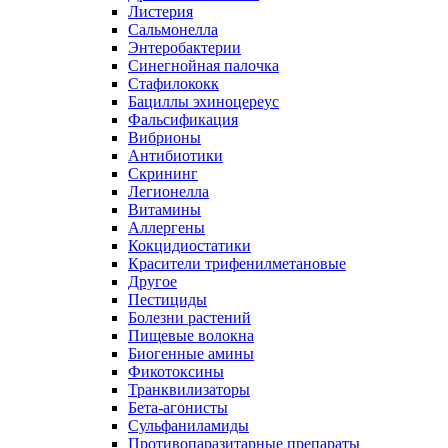
Листерия
Сальмонелла
Энтеробактерии
Синегнойная палочка
Стафилококк
Бациллы эхиноцереус
Фальсификация
Вибрионы
Антибиотики
Скрининг
Легионелла
Витамины
Аллергены
Кокцидиостатики
Красители трифенилметановые
Другое
Пестициды
Болезни растений
Пищевые волокна
Биогенные амины
Фикотоксины
Транквилизаторы
Бета-агонисты
Сульфаниламиды
Противопаразитарные препараты