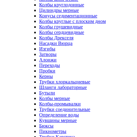
Колбы круглодонные
Цилиндры мерные
Конусы седиментационные
Колбы круглые с плоским дном
Колбы грушевидные
Колбы сердцевидные
Колбы Дрекселя
Насадки Вюрца
Изгибы
Затворы
Алонжи
Переходы
Пробки
Керны
Трубки хлоркальциевые
Шланги лабораторные
Бутыли
Колбы мерные
Колбы-промывалки
Трубки соединительные
Определение воды
Кувшины мерные
Бюксы
Пикнометры
Трубки Карстена