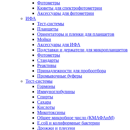
Фотометры
Кюветы для спектрофотометрии
Аксессуары для фотометрии
ИФА
Тест-системы
Планшеты
Ориентаторы и пленки для планшетов
Мойки
Аксессуары для ИФА
Подставки и держатели для микропланшетов
Фотометры
Стандарты
Реактивы
Принадлежности для пробоотбора
Промывочные буферы
Тест-системы
Гормоны
Иммуноглобулины
Спирты
Сахара
Кислоты
Микотоксины
Общее микробное число (КМАФАнМ)
E.coli и колиформные бактерии
Дрожжи и плесени