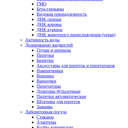
ГМО
Бета-глюканы
Видовая принадлежность
ДНК свиньи
ДНК коровы
ДНК курицы
ДНК животного происхождения (vegan)
Активность воды
Дозирование жидкостей
Груши и шприцы
Пипетки
Бюретки
Аксессуары для пипеток и пипетаторов
Наконечники
Воронки
Ванночки
Пипетаторы
Дозаторы бутылочные
Пипетки автоматические
Штативы для пипеток
Зажимы
Лабораторная посуда
Стаканы
Адаптеры
Колбы конические