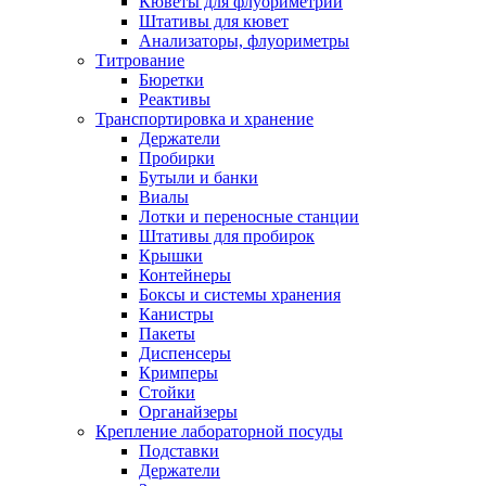
Кюветы для флуориметрии
Штативы для кювет
Анализаторы, флуориметры
Титрование
Бюретки
Реактивы
Транспортировка и хранение
Держатели
Пробирки
Бутыли и банки
Виалы
Лотки и переносные станции
Штативы для пробирок
Крышки
Контейнеры
Боксы и системы хранения
Канистры
Пакеты
Диспенсеры
Кримперы
Стойки
Органайзеры
Крепление лабораторной посуды
Подставки
Держатели