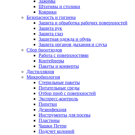
Зажимы
Штативы и столики
Коврики
Безопасность и гигиена
Защита и обработка рабочих поверхностей
Защита рук
Защита глаз
Защитная одежда и обувь
Защита органов дыхания и слуха
Сбор биоотходов
Работа с поверхностями
Контейнеры
Пакеты и конверты
Дистилляция
Микробиология
Стерильные пакеты
Питательные среды
Отбор проб с поверхностей
Экспресс-контроль
Пипетки
Дезинфекция
Инструменты для посева
Пластины
Чашки Петри
Подсчет колоний