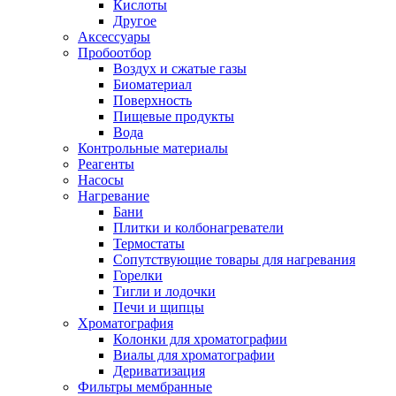
Кислоты
Другое
Аксессуары
Пробоотбор
Воздух и сжатые газы
Биоматериал
Поверхность
Пищевые продукты
Вода
Контрольные материалы
Реагенты
Насосы
Нагревание
Бани
Плитки и колбонагреватели
Термостаты
Сопутствующие товары для нагревания
Горелки
Тигли и лодочки
Печи и щипцы
Хроматография
Колонки для хроматографии
Виалы для хроматографии
Дериватизация
Фильтры мембранные