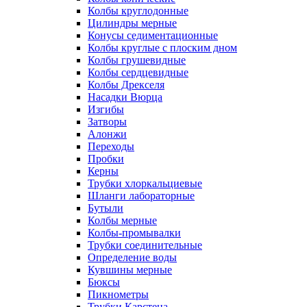
Колбы круглодонные
Цилиндры мерные
Конусы седиментационные
Колбы круглые с плоским дном
Колбы грушевидные
Колбы сердцевидные
Колбы Дрекселя
Насадки Вюрца
Изгибы
Затворы
Алонжи
Переходы
Пробки
Керны
Трубки хлоркальциевые
Шланги лабораторные
Бутыли
Колбы мерные
Колбы-промывалки
Трубки соединительные
Определение воды
Кувшины мерные
Бюксы
Пикнометры
Трубки Карстена