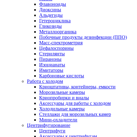
Флавоноиды
Диоксины
Альдегиды
Гетероциклика
Гликозиды
Металлоорганика
Побочные продукты дезинфекции (ППО)
Масс-спектрометрия
Цефалоспорины
Стерилянты
Пираноны
Изоцианаты
Имитаторы
Карбоновые кислоты
Работа с холодом
Криоштативы, контейнеры, емкости
Морозильные камеры
Криопробирки и виалы
Аксессуары для работы с холодом
Холодильные камеры
Стеллажи для морозильных камер
Мини-охладители
Центрифугирование
Центрифуги
Аксессуары к центрифугам