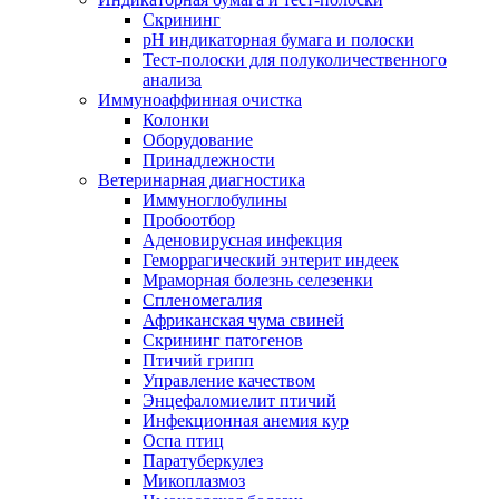
Скрининг
pH индикаторная бумага и полоски
Тест-полоски для полуколичественного
анализа
Иммуноаффинная очистка
Колонки
Оборудование
Принадлежности
Ветеринарная диагностика
Иммуноглобулины
Пробоотбор
Аденовирусная инфекция
Геморрагический энтерит индеек
Мраморная болезнь селезенки
Спленомегалия
Африканская чума свиней
Скрининг патогенов
Птичий грипп
Управление качеством
Энцефаломиелит птичий
Инфекционная анемия кур
Оспа птиц
Паратуберкулез
Микоплазмоз