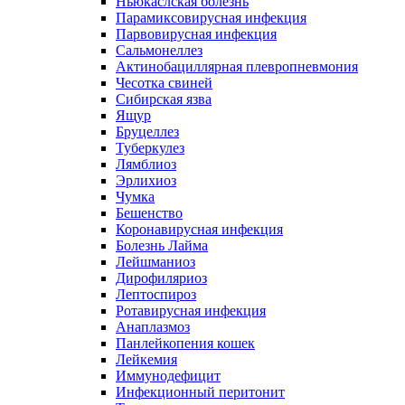
Ньюкаслская болезнь
Парамиксовирусная инфекция
Парвовирусная инфекция
Сальмонеллез
Актинобациллярная плевропневмония
Чесотка свиней
Сибирская язва
Ящур
Бруцеллез
Туберкулез
Лямблиоз
Эрлихиоз
Чумка
Бешенство
Коронавирусная инфекция
Болезнь Лайма
Лейшманиоз
Дирофиляриоз
Лептоспироз
Ротавирусная инфекция
Анаплазмоз
Панлейкопения кошек
Лейкемия
Иммунодефицит
Инфекционный перитонит