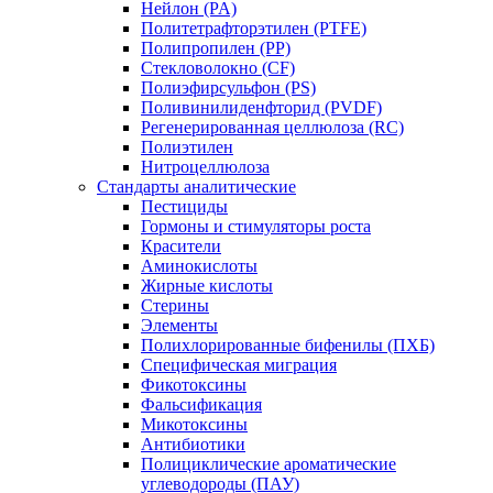
Нейлон (PA)
Политетрафторэтилен (PTFE)
Полипропилен (PP)
Стекловолокно (CF)
Полиэфирсульфон (PS)
Поливинилиденфторид (PVDF)
Регенерированная целлюлоза (RC)
Полиэтилен
Нитроцеллюлоза
Стандарты аналитические
Пестициды
Гормоны и стимуляторы роста
Красители
Аминокислоты
Жирные кислоты
Стерины
Элементы
Полихлорированные бифенилы (ПХБ)
Специфическая миграция
Фикотоксины
Фальсификация
Микотоксины
Антибиотики
Полициклические ароматические
углеводороды (ПАУ)