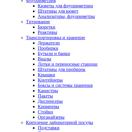
Флуориметрия
Кюветы для флуориметрии
Штативы для кювет
Анализаторы, флуориметры
Титрование
Бюретки
Реактивы
Транспортировка и хранение
Держатели
Пробирки
Бутыли и банки
Виалы
Лотки и переносные станции
Штативы для пробирок
Крышки
Контейнеры
Боксы и системы хранения
Канистры
Пакеты
Диспенсеры
Кримперы
Стойки
Органайзеры
Крепление лабораторной посуды
Подставки