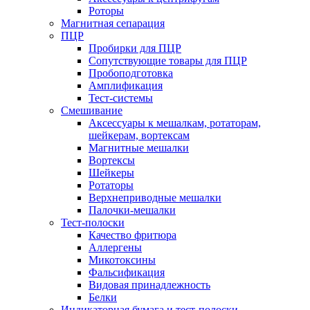
Роторы
Магнитная сепарация
ПЦР
Пробирки для ПЦР
Сопутствующие товары для ПЦР
Пробоподготовка
Амплификация
Тест-системы
Смешивание
Аксессуары к мешалкам, ротаторам,
шейкерам, вортексам
Магнитные мешалки
Вортексы
Шейкеры
Ротаторы
Верхнеприводные мешалки
Палочки-мешалки
Тест-полоски
Качество фритюра
Аллергены
Микотоксины
Фальсификация
Видовая принадлежность
Белки
Индикаторная бумага и тест-полоски