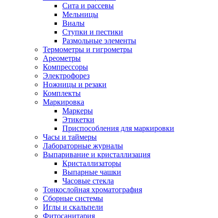
Сита и рассевы
Мельницы
Виалы
Ступки и пестики
Размольные элементы
Термометры и гигрометры
Ареометры
Компрессоры
Электрофорез
Ножницы и резаки
Комплекты
Маркировка
Маркеры
Этикетки
Приспособления для маркировки
Часы и таймеры
Лабораторные журналы
Выпаривание и кристаллизация
Кристаллизаторы
Выпарные чашки
Часовые стекла
Тонкослойная хроматография
Сборные системы
Иглы и скальпели
Фитосанитария