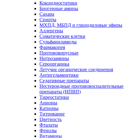
Кокцидиостатики
Биогенные амины
Сахара
Спирты
МХПД, МБПД и глицидиловые эфиры
Аллергены
Соматические клетки
Сульфаниламиды
Фармакопея
Противовирусные
Нитрозамины
Сероорганика
Летучие органические соединения
Антигельминтики
Седативные препараты
Нестероидные противовоспалительные
препараты (НПВП)
Тиреостатики
Анионы
Катионы
Титрование
Цветность
Фталаты
Фенолы
Витамины