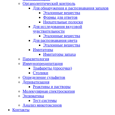
Органолептический контроль
Для обнаружения и распознавания запахов
Эталонные вещества
Формы для ответов
Нюхательные полоски
Для исследования вкусовой
чувствительности
Эталонные вещества
Для распознавания цвета
Эталонные вещества
Имитаторы
Имитаторы запаха
Паразитология
Иммунопреципитация
Трафареты (просечки)
Столики
Определение сульфитов
Дериватизация
Реактивы и растворы
Молекулярная спектроскопия
Энзиматика
Тест-системы
Анализ микотоксинов
Контакты