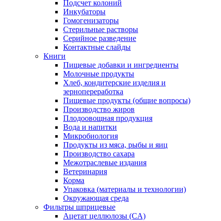
Подсчет колоний
Инкубаторы
Гомогенизаторы
Стерильные растворы
Серийное разведение
Контактные слайды
Книги
Пищевые добавки и ингредиенты
Молочные продукты
Хлеб, кондитерские изделия и
зернопереработка
Пищевые продукты (общие вопросы)
Производство жиров
Плодоовощная продукция
Вода и напитки
Микробиология
Продукты из мяса, рыбы и яиц
Производство сахара
Межотраслевые издания
Ветеринария
Корма
Упаковка (материалы и технологии)
Окружающая среда
Фильтры шприцевые
Ацетат целлюлозы (CA)