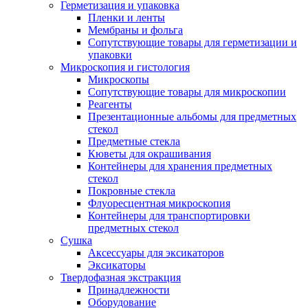
Герметизация и упаковка
Пленки и ленты
Мембраны и фольга
Сопутствующие товары для герметизации и
упаковки
Микроскопия и гистология
Микроскопы
Сопутствующие товары для микроскопии
Реагенты
Презентационные альбомы для предметных
стекол
Предметные стекла
Кюветы для окрашивания
Контейнеры для хранения предметных
стекол
Покровные стекла
Флуоресцентная микроскопия
Контейнеры для транспортировки
предметных стекол
Сушка
Аксессуары для эксикаторов
Эксикаторы
Твердофазная экстракция
Принадлежности
Оборудование