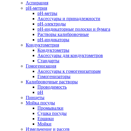
Аспирация
pH-метрия
pH-метры
Аксессуары и принадлежности
pH-электроды
pH-индикаторные полоски и бумага
Растворы калибровочные
pH-индикаторы
Кондуктометрия
Кондуктометры
Аксессуары для кондуктометров
Стандарты
Гомогенизация
Аксессуары к гомогенизаторам
Гомогенизаторы
Калибровочные растворы
Проводимость
pH
Пинцеты
Мойка посуды
Промывалки
Сушка посуды
Ершики
Мойки
Измельчение и рассев