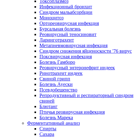
Токсоплазмоз
Инфекционный бронхит
Синдром мальабсорбции
Моноцитоз
Ортореовирусная инфекция
Бурсальная болезнь
Реовирусный теносиновит
Ларинготрахеит
Метапневмовирусная инфекция
Синдром снижения яйценоскости '76 вирус
Поксвирусная инфекция
Болезнь Гамборо
Реовирусный энтеронефрит индеек
Ринотрахеит индеек
Свиной грипп
Болезнь Ауески
Псевдобешенство
Репродуктивный и респираторный синдром
свиней
Блютанг
Птичья реовирусная инфекция
Болезнь Марека
Ферментативный анализ
Спирты
Сахара