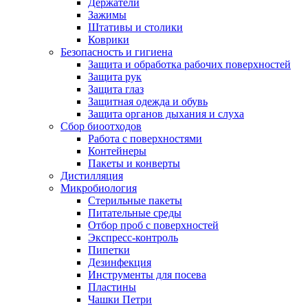
Держатели
Зажимы
Штативы и столики
Коврики
Безопасность и гигиена
Защита и обработка рабочих поверхностей
Защита рук
Защита глаз
Защитная одежда и обувь
Защита органов дыхания и слуха
Сбор биоотходов
Работа с поверхностями
Контейнеры
Пакеты и конверты
Дистилляция
Микробиология
Стерильные пакеты
Питательные среды
Отбор проб с поверхностей
Экспресс-контроль
Пипетки
Дезинфекция
Инструменты для посева
Пластины
Чашки Петри