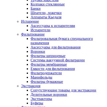
Колпаки стеклянные
Банки
Шпатели, ложечки
Аппараты Кьедаля
Испарение
Аксессуары к испарителям
Испарители
Фильтрование
Фильтровальная бумага специального
назначения
Аксессуары для фильтрования
Воронки
Фильтры шприцевые
Системы вакуумной фильтрации
Фильтры мембранные
Емкости для фильтрования
Фильтродержатели
Манифольды
Фильтры бумажные
Экстракция
Сопутствующие товары для экстракции
Делительные воронки
Экстракторы
Буферы