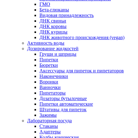
ГМО
Бета-глюканы
Видовая принадлежность
ДНК свиньи
ДНК коровы
ДНК курицы
ДНК животного происхождения (vegan)
Активность воды
Дозирование жидкостей
Груши и шприцы
Пипетки
Бюретки
Аксессуары для пипеток и пипетаторов
Наконечники
Воронки
Ванночки
Пипетаторы
Дозаторы бутылочные
Пипетки автоматические
Штативы для пипеток
Зажимы
Лабораторная посуда
Стаканы
Адаптеры
Колбы конические