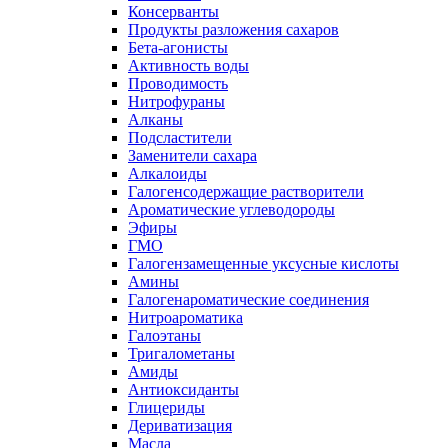
Консерванты
Продукты разложения сахаров
Бета-агонисты
Активность воды
Проводимость
Нитрофураны
Алканы
Подсластители
Заменители сахара
Алкалоиды
Галогенсодержащие растворители
Ароматические углеводороды
Эфиры
ГМО
Галогензамещенные уксусные кислоты
Амины
Галогенароматические соединения
Нитроароматика
Галоэтаны
Тригалометаны
Амиды
Антиоксиданты
Глицериды
Дериватизация
Масла