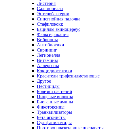
Листерия
Сальмонелла
Энтеробактерии
Синегнойная палочка
Стафилококк
Бациллы эхиноцереус
Фальсификация
Вибрионы
Антибиотики
Скрининг
Легионелла
Витамины
Аллергены
Кокцидиостатики
Красители трифенилметановые
Другое
Пестициды
Болезни растений
Пищевые волокна
Биогенные амины
Фикотоксины
Транквилизаторы
Бета-агонисты
Сульфаниламиды
Противопаразитарные препараты