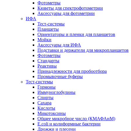
Фотометры
Кюветы для спектрофотометрии
Аксессуары для фотометрии
ИФА
Тест-системы
Планшеты
Ориентаторы и пленки для планшетов
Мойки
Аксессуары для ИФА
Подставки и держатели для микропланшетов
Фотометры
Стандарты
Реактивы
Принадлежности для пробоотбора
Промывочные буферы
Тест-системы
Гормоны
Иммуноглобулины
Спирты
Сахара
Кислоты
Микотоксины
Общее микробное число (КМАФАнМ)
E.coli и колиформные бактерии
Дрожжи и плесени