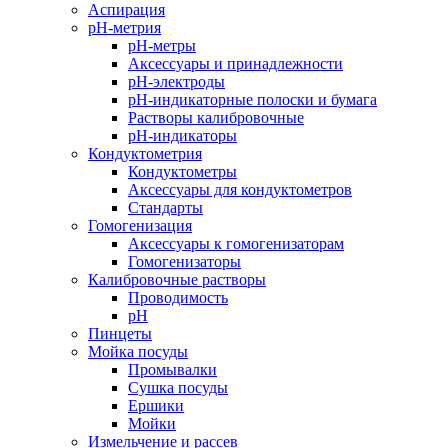
Аспирация
pH-метрия
pH-метры
Аксессуары и принадлежности
pH-электроды
pH-индикаторные полоски и бумага
Растворы калибровочные
pH-индикаторы
Кондуктометрия
Кондуктометры
Аксессуары для кондуктометров
Стандарты
Гомогенизация
Аксессуары к гомогенизаторам
Гомогенизаторы
Калибровочные растворы
Проводимость
pH
Пинцеты
Мойка посуды
Промывалки
Сушка посуды
Ершики
Мойки
Измельчение и рассев