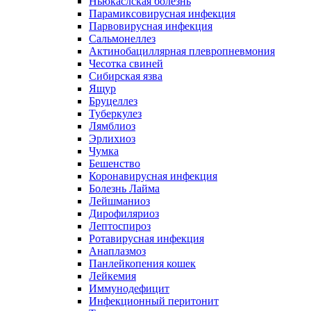
Ньюкаслская болезнь
Парамиксовирусная инфекция
Парвовирусная инфекция
Сальмонеллез
Актинобациллярная плевропневмония
Чесотка свиней
Сибирская язва
Ящур
Бруцеллез
Туберкулез
Лямблиоз
Эрлихиоз
Чумка
Бешенство
Коронавирусная инфекция
Болезнь Лайма
Лейшманиоз
Дирофиляриоз
Лептоспироз
Ротавирусная инфекция
Анаплазмоз
Панлейкопения кошек
Лейкемия
Иммунодефицит
Инфекционный перитонит