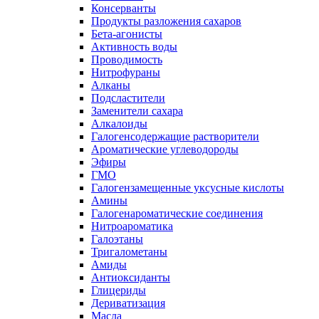
Консерванты
Продукты разложения сахаров
Бета-агонисты
Активность воды
Проводимость
Нитрофураны
Алканы
Подсластители
Заменители сахара
Алкалоиды
Галогенсодержащие растворители
Ароматические углеводороды
Эфиры
ГМО
Галогензамещенные уксусные кислоты
Амины
Галогенароматические соединения
Нитроароматика
Галоэтаны
Тригалометаны
Амиды
Антиоксиданты
Глицериды
Дериватизация
Масла