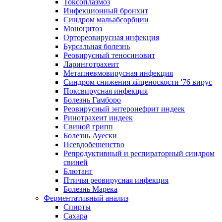
Токсоплазмоз
Инфекционный бронхит
Синдром мальабсорбции
Моноцитоз
Ортореовирусная инфекция
Бурсальная болезнь
Реовирусный теносиновит
Ларинготрахеит
Метапневмовирусная инфекция
Синдром снижения яйценоскости '76 вирус
Поксвирусная инфекция
Болезнь Гамборо
Реовирусный энтеронефрит индеек
Ринотрахеит индеек
Свиной грипп
Болезнь Ауески
Псевдобешенство
Репродуктивный и респираторный синдром
свиней
Блютанг
Птичья реовирусная инфекция
Болезнь Марека
Ферментативный анализ
Спирты
Сахара