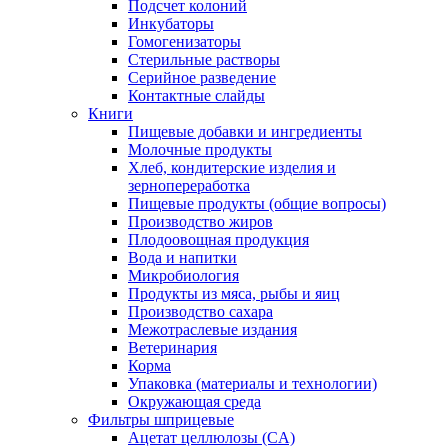
Подсчет колоний
Инкубаторы
Гомогенизаторы
Стерильные растворы
Серийное разведение
Контактные слайды
Книги
Пищевые добавки и ингредиенты
Молочные продукты
Хлеб, кондитерские изделия и
зернопереработка
Пищевые продукты (общие вопросы)
Производство жиров
Плодоовощная продукция
Вода и напитки
Микробиология
Продукты из мяса, рыбы и яиц
Производство сахара
Межотраслевые издания
Ветеринария
Корма
Упаковка (материалы и технологии)
Окружающая среда
Фильтры шприцевые
Ацетат целлюлозы (CA)