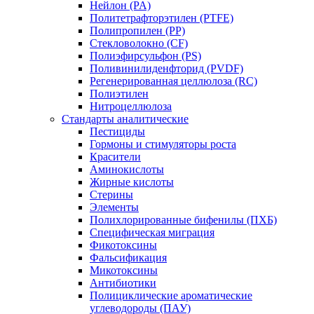
Нейлон (PA)
Политетрафторэтилен (PTFE)
Полипропилен (PP)
Стекловолокно (CF)
Полиэфирсульфон (PS)
Поливинилиденфторид (PVDF)
Регенерированная целлюлоза (RC)
Полиэтилен
Нитроцеллюлоза
Стандарты аналитические
Пестициды
Гормоны и стимуляторы роста
Красители
Аминокислоты
Жирные кислоты
Стерины
Элементы
Полихлорированные бифенилы (ПХБ)
Специфическая миграция
Фикотоксины
Фальсификация
Микотоксины
Антибиотики
Полициклические ароматические
углеводороды (ПАУ)