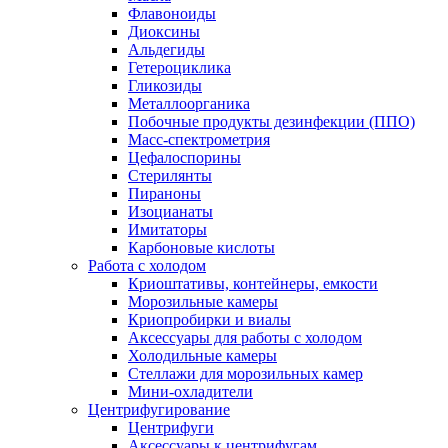
Флавоноиды
Диоксины
Альдегиды
Гетероциклика
Гликозиды
Металлоорганика
Побочные продукты дезинфекции (ППО)
Масс-спектрометрия
Цефалоспорины
Стерилянты
Пираноны
Изоцианаты
Имитаторы
Карбоновые кислоты
Работа с холодом
Криоштативы, контейнеры, емкости
Морозильные камеры
Криопробирки и виалы
Аксессуары для работы с холодом
Холодильные камеры
Стеллажи для морозильных камер
Мини-охладители
Центрифугирование
Центрифуги
Аксессуары к центрифугам