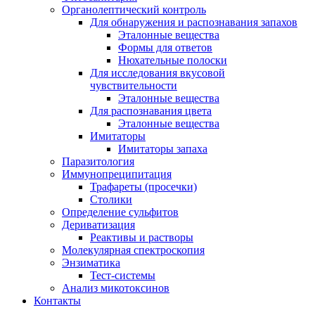
Органолептический контроль
Для обнаружения и распознавания запахов
Эталонные вещества
Формы для ответов
Нюхательные полоски
Для исследования вкусовой
чувствительности
Эталонные вещества
Для распознавания цвета
Эталонные вещества
Имитаторы
Имитаторы запаха
Паразитология
Иммунопреципитация
Трафареты (просечки)
Столики
Определение сульфитов
Дериватизация
Реактивы и растворы
Молекулярная спектроскопия
Энзиматика
Тест-системы
Анализ микотоксинов
Контакты