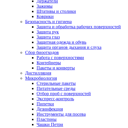
Держатели
Зажимы
Штативы и столики
Коврики
Безопасность и гигиена
Защита и обработка рабочих поверхностей
Защита рук
Защита глаз
Защитная одежда и обувь
Защита органов дыхания и слуха
Сбор биоотходов
Работа с поверхностями
Контейнеры
Пакеты и конверты
Дистилляция
Микробиология
Стерильные пакеты
Питательные среды
Отбор проб с поверхностей
Экспресс-контроль
Пипетки
Дезинфекция
Инструменты для посева
Пластины
Чашки Петри