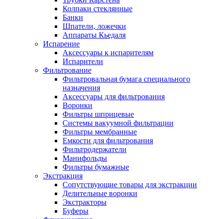
Колпаки стеклянные
Банки
Шпатели, ложечки
Аппараты Кьедаля
Испарение
Аксессуары к испарителям
Испарители
Фильтрование
Фильтровальная бумага специального
назначения
Аксессуары для фильтрования
Воронки
Фильтры шприцевые
Системы вакуумной фильтрации
Фильтры мембранные
Емкости для фильтрования
Фильтродержатели
Манифольды
Фильтры бумажные
Экстракция
Сопутствующие товары для экстракции
Делительные воронки
Экстракторы
Буферы