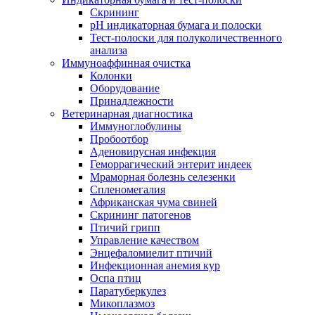
Скрининг
pH индикаторная бумага и полоски
Тест-полоски для полуколичественного
анализа
Иммуноаффинная очистка
Колонки
Оборудование
Принадлежности
Ветеринарная диагностика
Иммуноглобулины
Пробоотбор
Аденовирусная инфекция
Геморрагический энтерит индеек
Мраморная болезнь селезенки
Спленомегалия
Африканская чума свиней
Скрининг патогенов
Птичий грипп
Управление качеством
Энцефаломиелит птичий
Инфекционная анемия кур
Оспа птиц
Паратуберкулез
Микоплазмоз