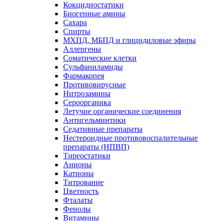
Кокцидиостатики
Биогенные амины
Сахара
Спирты
МХПД, МБПД и глицидиловые эфиры
Аллергены
Соматические клетки
Сульфаниламиды
Фармакопея
Противовирусные
Нитрозамины
Сероорганика
Летучие органические соединения
Антигельминтики
Седативные препараты
Нестероидные противовоспалительные
препараты (НПВП)
Тиреостатики
Анионы
Катионы
Титрование
Цветность
Фталаты
Фенолы
Витамины