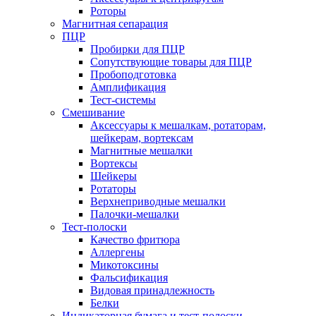
Роторы
Магнитная сепарация
ПЦР
Пробирки для ПЦР
Сопутствующие товары для ПЦР
Пробоподготовка
Амплификация
Тест-системы
Смешивание
Аксессуары к мешалкам, ротаторам,
шейкерам, вортексам
Магнитные мешалки
Вортексы
Шейкеры
Ротаторы
Верхнеприводные мешалки
Палочки-мешалки
Тест-полоски
Качество фритюра
Аллергены
Микотоксины
Фальсификация
Видовая принадлежность
Белки
Индикаторная бумага и тест-полоски