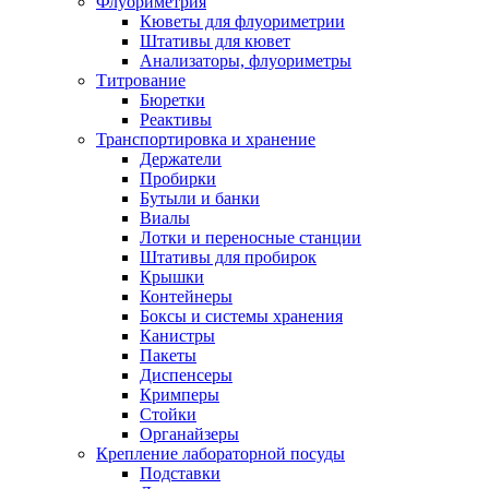
Флуориметрия
Кюветы для флуориметрии
Штативы для кювет
Анализаторы, флуориметры
Титрование
Бюретки
Реактивы
Транспортировка и хранение
Держатели
Пробирки
Бутыли и банки
Виалы
Лотки и переносные станции
Штативы для пробирок
Крышки
Контейнеры
Боксы и системы хранения
Канистры
Пакеты
Диспенсеры
Кримперы
Стойки
Органайзеры
Крепление лабораторной посуды
Подставки