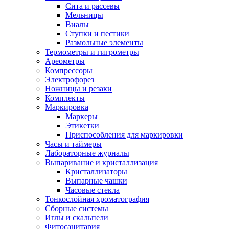
Сита и рассевы
Мельницы
Виалы
Ступки и пестики
Размольные элементы
Термометры и гигрометры
Ареометры
Компрессоры
Электрофорез
Ножницы и резаки
Комплекты
Маркировка
Маркеры
Этикетки
Приспособления для маркировки
Часы и таймеры
Лабораторные журналы
Выпаривание и кристаллизация
Кристаллизаторы
Выпарные чашки
Часовые стекла
Тонкослойная хроматография
Сборные системы
Иглы и скальпели
Фитосанитария