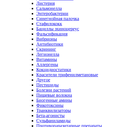
Листерия
Сальмонелла
Энтеробактерии
Синегнойная палочка
Стафилококк
Бациллы эхиноцереус
Фальсификация
Вибрионы
Антибиотики
Скрининг
Легионелла
Витамины
Аллергены
Кокцидиостатики
Красители трифенилметановые
Другое
Пестициды
Болезни растений
Пищевые волокна
Биогенные амины
Фикотоксины
Транквилизаторы
Бета-агонисты
Сульфаниламиды
Противопаразитарные препараты