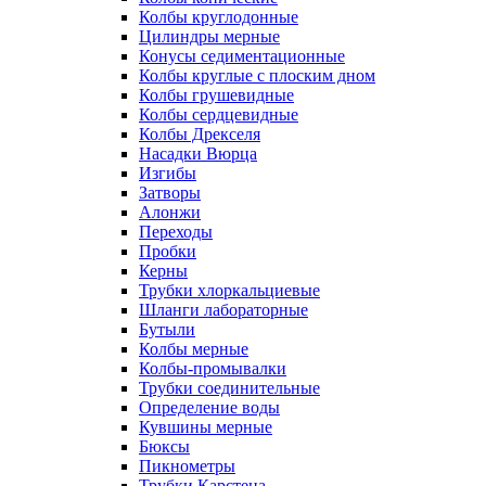
Колбы круглодонные
Цилиндры мерные
Конусы седиментационные
Колбы круглые с плоским дном
Колбы грушевидные
Колбы сердцевидные
Колбы Дрекселя
Насадки Вюрца
Изгибы
Затворы
Алонжи
Переходы
Пробки
Керны
Трубки хлоркальциевые
Шланги лабораторные
Бутыли
Колбы мерные
Колбы-промывалки
Трубки соединительные
Определение воды
Кувшины мерные
Бюксы
Пикнометры
Трубки Карстена