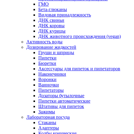
ГМО
Бета-глюканы
Видовая принадлежность
ДНК свиньи
ДНК коровы
ДНК курицы
ДНК животного происхождения (vegan)
Активность воды
Дозирование жидкостей
Груши и шприцы
Пипетки
Бюретки
Аксессуары для пипеток и пипетаторов
Наконечники
Воронки
Ванночки
Пипетаторы
Дозаторы бутылочные
Пипетки автоматические
Штативы для пипеток
Зажимы
Лабораторная посуда
Стаканы
Адаптеры
Колбы конические