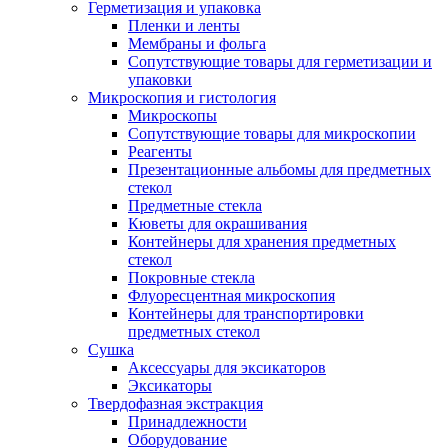
Герметизация и упаковка
Пленки и ленты
Мембраны и фольга
Сопутствующие товары для герметизации и
упаковки
Микроскопия и гистология
Микроскопы
Сопутствующие товары для микроскопии
Реагенты
Презентационные альбомы для предметных
стекол
Предметные стекла
Кюветы для окрашивания
Контейнеры для хранения предметных
стекол
Покровные стекла
Флуоресцентная микроскопия
Контейнеры для транспортировки
предметных стекол
Сушка
Аксессуары для эксикаторов
Эксикаторы
Твердофазная экстракция
Принадлежности
Оборудование