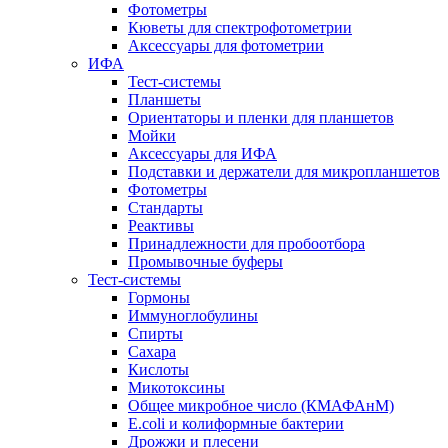
Фотометры
Кюветы для спектрофотометрии
Аксессуары для фотометрии
ИФА
Тест-системы
Планшеты
Ориентаторы и пленки для планшетов
Мойки
Аксессуары для ИФА
Подставки и держатели для микропланшетов
Фотометры
Стандарты
Реактивы
Принадлежности для пробоотбора
Промывочные буферы
Тест-системы
Гормоны
Иммуноглобулины
Спирты
Сахара
Кислоты
Микотоксины
Общее микробное число (КМАФАнМ)
E.coli и колиформные бактерии
Дрожжи и плесени