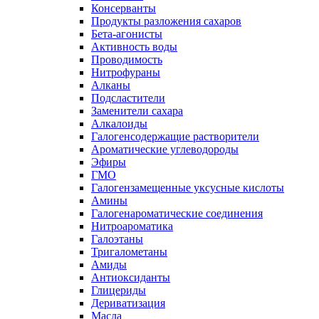
Консерванты
Продукты разложения сахаров
Бета-агонисты
Активность воды
Проводимость
Нитрофураны
Алканы
Подсластители
Заменители сахара
Алкалоиды
Галогенсодержащие растворители
Ароматические углеводороды
Эфиры
ГМО
Галогензамещенные уксусные кислоты
Амины
Галогенароматические соединения
Нитроароматика
Галоэтаны
Тригалометаны
Амиды
Антиоксиданты
Глицериды
Дериватизация
Масла