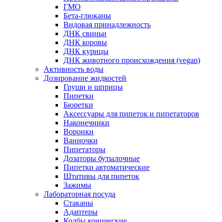
ГМО
Бета-глюканы
Видовая принадлежность
ДНК свиньи
ДНК коровы
ДНК курицы
ДНК животного происхождения (vegan)
Активность воды
Дозирование жидкостей
Груши и шприцы
Пипетки
Бюретки
Аксессуары для пипеток и пипетаторов
Наконечники
Воронки
Ванночки
Пипетаторы
Дозаторы бутылочные
Пипетки автоматические
Штативы для пипеток
Зажимы
Лабораторная посуда
Стаканы
Адаптеры
Колбы конические