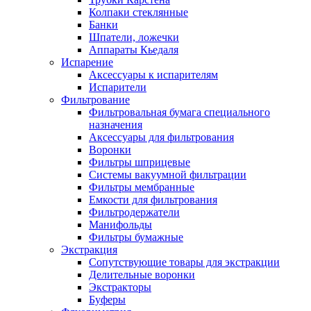
Колпаки стеклянные
Банки
Шпатели, ложечки
Аппараты Кьедаля
Испарение
Аксессуары к испарителям
Испарители
Фильтрование
Фильтровальная бумага специального
назначения
Аксессуары для фильтрования
Воронки
Фильтры шприцевые
Системы вакуумной фильтрации
Фильтры мембранные
Емкости для фильтрования
Фильтродержатели
Манифольды
Фильтры бумажные
Экстракция
Сопутствующие товары для экстракции
Делительные воронки
Экстракторы
Буферы