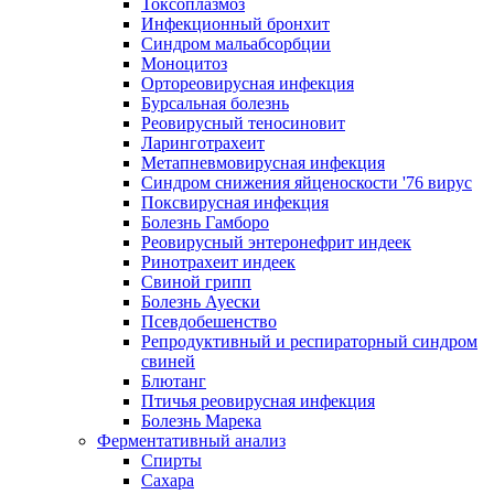
Токсоплазмоз
Инфекционный бронхит
Синдром мальабсорбции
Моноцитоз
Ортореовирусная инфекция
Бурсальная болезнь
Реовирусный теносиновит
Ларинготрахеит
Метапневмовирусная инфекция
Синдром снижения яйценоскости '76 вирус
Поксвирусная инфекция
Болезнь Гамборо
Реовирусный энтеронефрит индеек
Ринотрахеит индеек
Свиной грипп
Болезнь Ауески
Псевдобешенство
Репродуктивный и респираторный синдром
свиней
Блютанг
Птичья реовирусная инфекция
Болезнь Марека
Ферментативный анализ
Спирты
Сахара