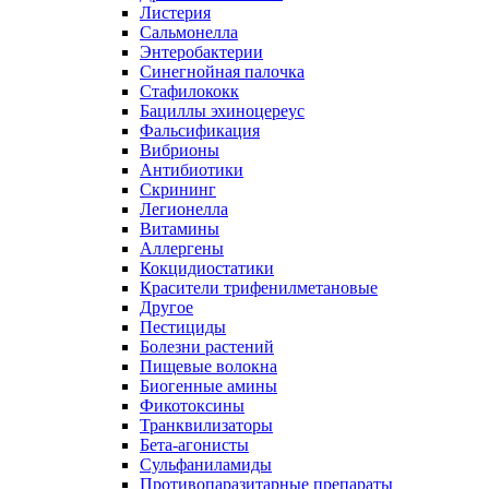
Листерия
Сальмонелла
Энтеробактерии
Синегнойная палочка
Стафилококк
Бациллы эхиноцереус
Фальсификация
Вибрионы
Антибиотики
Скрининг
Легионелла
Витамины
Аллергены
Кокцидиостатики
Красители трифенилметановые
Другое
Пестициды
Болезни растений
Пищевые волокна
Биогенные амины
Фикотоксины
Транквилизаторы
Бета-агонисты
Сульфаниламиды
Противопаразитарные препараты