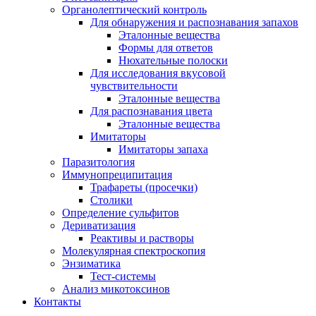
Органолептический контроль
Для обнаружения и распознавания запахов
Эталонные вещества
Формы для ответов
Нюхательные полоски
Для исследования вкусовой
чувствительности
Эталонные вещества
Для распознавания цвета
Эталонные вещества
Имитаторы
Имитаторы запаха
Паразитология
Иммунопреципитация
Трафареты (просечки)
Столики
Определение сульфитов
Дериватизация
Реактивы и растворы
Молекулярная спектроскопия
Энзиматика
Тест-системы
Анализ микотоксинов
Контакты