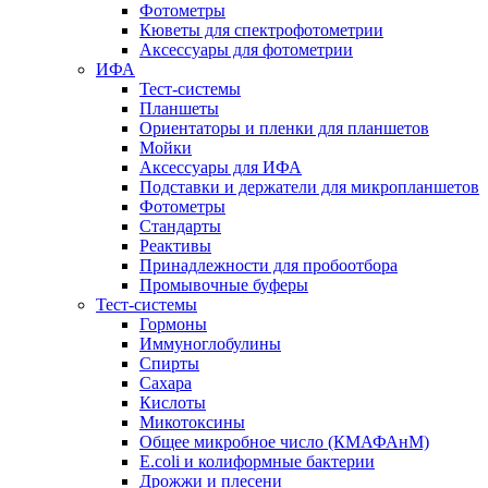
Фотометры
Кюветы для спектрофотометрии
Аксессуары для фотометрии
ИФА
Тест-системы
Планшеты
Ориентаторы и пленки для планшетов
Мойки
Аксессуары для ИФА
Подставки и держатели для микропланшетов
Фотометры
Стандарты
Реактивы
Принадлежности для пробоотбора
Промывочные буферы
Тест-системы
Гормоны
Иммуноглобулины
Спирты
Сахара
Кислоты
Микотоксины
Общее микробное число (КМАФАнМ)
E.coli и колиформные бактерии
Дрожжи и плесени