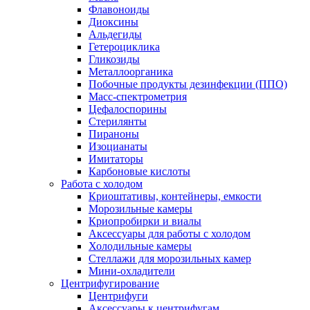
Флавоноиды
Диоксины
Альдегиды
Гетероциклика
Гликозиды
Металлоорганика
Побочные продукты дезинфекции (ППО)
Масс-спектрометрия
Цефалоспорины
Стерилянты
Пираноны
Изоцианаты
Имитаторы
Карбоновые кислоты
Работа с холодом
Криоштативы, контейнеры, емкости
Морозильные камеры
Криопробирки и виалы
Аксессуары для работы с холодом
Холодильные камеры
Стеллажи для морозильных камер
Мини-охладители
Центрифугирование
Центрифуги
Аксессуары к центрифугам