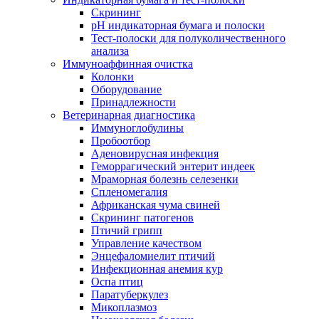
Скрининг
pH индикаторная бумага и полоски
Тест-полоски для полуколичественного
анализа
Иммуноаффинная очистка
Колонки
Оборудование
Принадлежности
Ветеринарная диагностика
Иммуноглобулины
Пробоотбор
Аденовирусная инфекция
Геморрагический энтерит индеек
Мраморная болезнь селезенки
Спленомегалия
Африканская чума свиней
Скрининг патогенов
Птичий грипп
Управление качеством
Энцефаломиелит птичий
Инфекционная анемия кур
Оспа птиц
Паратуберкулез
Микоплазмоз