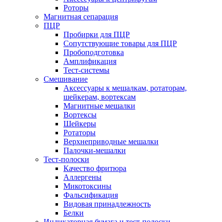
Роторы
Магнитная сепарация
ПЦР
Пробирки для ПЦР
Сопутствующие товары для ПЦР
Пробоподготовка
Амплификация
Тест-системы
Смешивание
Аксессуары к мешалкам, ротаторам,
шейкерам, вортексам
Магнитные мешалки
Вортексы
Шейкеры
Ротаторы
Верхнеприводные мешалки
Палочки-мешалки
Тест-полоски
Качество фритюра
Аллергены
Микотоксины
Фальсификация
Видовая принадлежность
Белки
Индикаторная бумага и тест-полоски