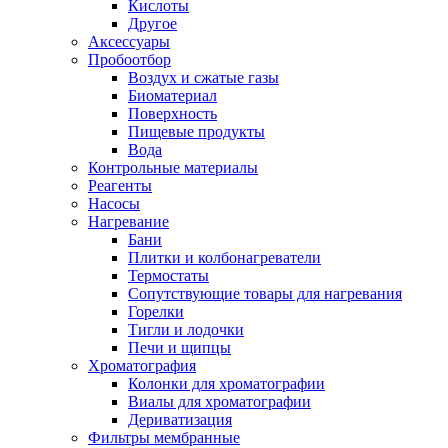
Кислоты
Другое
Аксессуары
Пробоотбор
Воздух и сжатые газы
Биоматериал
Поверхность
Пищевые продукты
Вода
Контрольные материалы
Реагенты
Насосы
Нагревание
Бани
Плитки и колбонагреватели
Термостаты
Сопутствующие товары для нагревания
Горелки
Тигли и лодочки
Печи и щипцы
Хроматография
Колонки для хроматографии
Виалы для хроматографии
Дериватизация
Фильтры мембранные