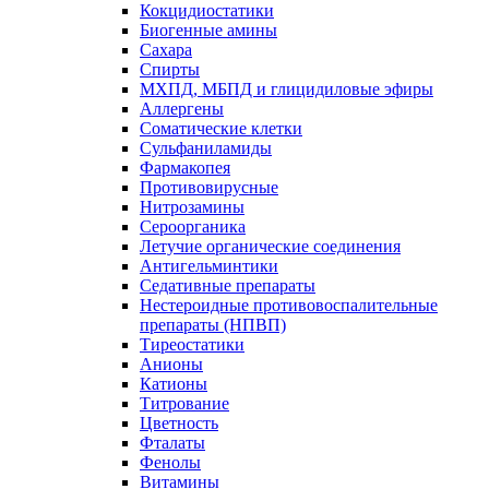
Кокцидиостатики
Биогенные амины
Сахара
Спирты
МХПД, МБПД и глицидиловые эфиры
Аллергены
Соматические клетки
Сульфаниламиды
Фармакопея
Противовирусные
Нитрозамины
Сероорганика
Летучие органические соединения
Антигельминтики
Седативные препараты
Нестероидные противовоспалительные
препараты (НПВП)
Тиреостатики
Анионы
Катионы
Титрование
Цветность
Фталаты
Фенолы
Витамины