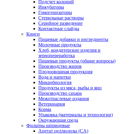
Подсчет колоний
Инкубаторы
Гомогенизаторы
Стерильные растворы
Серийное разведение
Контактные слайды
Книги
Пищевые добавки и ингредиенты
Молочные продукты
Хлеб, кондитерские изделия и
зернопереработка
Пищевые продукты (общие вопросы)
Производство жиров
Плодоовощная продукция
Вода и напитки
Микробиология
Продукты из мяса, рыбы и яиц
Производство сахара
Межотраслевые издания
Ветеринария
Корма
Упаковка (материалы и технологии)
Окружающая среда
Фильтры шприцевые
Ацетат целлюлозы (CA)