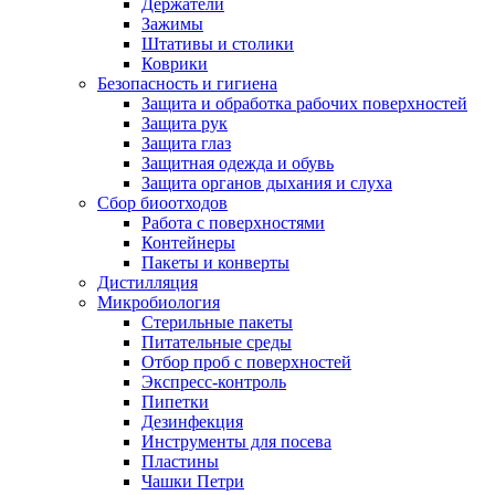
Держатели
Зажимы
Штативы и столики
Коврики
Безопасность и гигиена
Защита и обработка рабочих поверхностей
Защита рук
Защита глаз
Защитная одежда и обувь
Защита органов дыхания и слуха
Сбор биоотходов
Работа с поверхностями
Контейнеры
Пакеты и конверты
Дистилляция
Микробиология
Стерильные пакеты
Питательные среды
Отбор проб с поверхностей
Экспресс-контроль
Пипетки
Дезинфекция
Инструменты для посева
Пластины
Чашки Петри