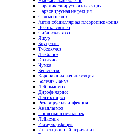
Ньюкаслская болезнь
Парамиксовирусная инфекция
Парвовирусная инфекция
Сальмонеллез
Актинобациллярная плевропневмония
Чесотка свиней
Сибирская язва
Ящур
Бруцеллез
Туберкулез
Лямблиоз
Эрлихиоз
Чумка
Бешенство
Коронавирусная инфекция
Болезнь Лайма
Лейшманиоз
Дирофиляриоз
Лептоспироз
Ротавирусная инфекция
Анаплазмоз
Панлейкопения кошек
Лейкемия
Иммунодефицит
Инфекционный перитонит