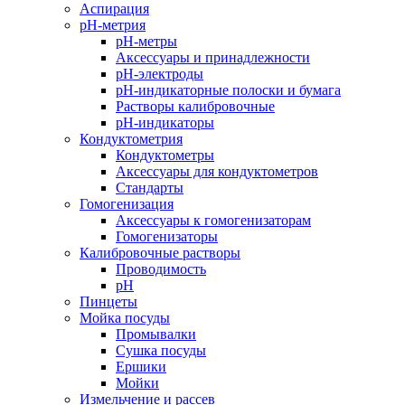
Аспирация
pH-метрия
pH-метры
Аксессуары и принадлежности
pH-электроды
pH-индикаторные полоски и бумага
Растворы калибровочные
pH-индикаторы
Кондуктометрия
Кондуктометры
Аксессуары для кондуктометров
Стандарты
Гомогенизация
Аксессуары к гомогенизаторам
Гомогенизаторы
Калибровочные растворы
Проводимость
pH
Пинцеты
Мойка посуды
Промывалки
Сушка посуды
Ершики
Мойки
Измельчение и рассев