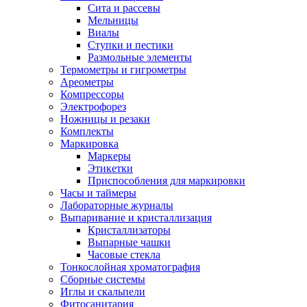
Сита и рассевы
Мельницы
Виалы
Ступки и пестики
Размольные элементы
Термометры и гигрометры
Ареометры
Компрессоры
Электрофорез
Ножницы и резаки
Комплекты
Маркировка
Маркеры
Этикетки
Приспособления для маркировки
Часы и таймеры
Лабораторные журналы
Выпаривание и кристаллизация
Кристаллизаторы
Выпарные чашки
Часовые стекла
Тонкослойная хроматография
Сборные системы
Иглы и скальпели
Фитосанитария