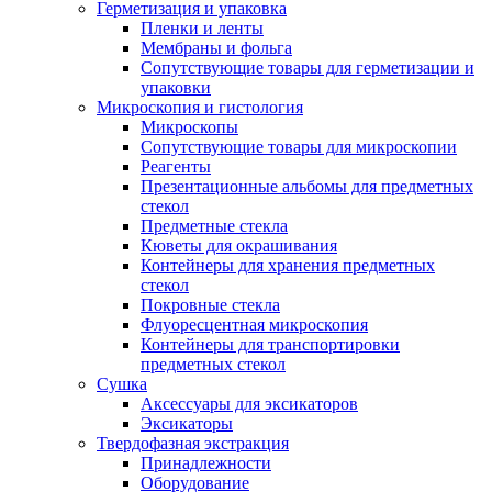
Герметизация и упаковка
Пленки и ленты
Мембраны и фольга
Сопутствующие товары для герметизации и
упаковки
Микроскопия и гистология
Микроскопы
Сопутствующие товары для микроскопии
Реагенты
Презентационные альбомы для предметных
стекол
Предметные стекла
Кюветы для окрашивания
Контейнеры для хранения предметных
стекол
Покровные стекла
Флуоресцентная микроскопия
Контейнеры для транспортировки
предметных стекол
Сушка
Аксессуары для эксикаторов
Эксикаторы
Твердофазная экстракция
Принадлежности
Оборудование