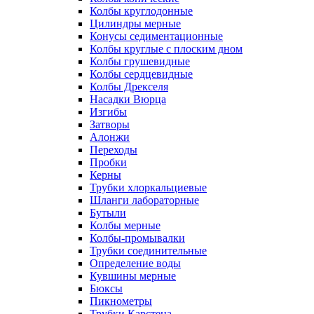
Колбы круглодонные
Цилиндры мерные
Конусы седиментационные
Колбы круглые с плоским дном
Колбы грушевидные
Колбы сердцевидные
Колбы Дрекселя
Насадки Вюрца
Изгибы
Затворы
Алонжи
Переходы
Пробки
Керны
Трубки хлоркальциевые
Шланги лабораторные
Бутыли
Колбы мерные
Колбы-промывалки
Трубки соединительные
Определение воды
Кувшины мерные
Бюксы
Пикнометры
Трубки Карстена