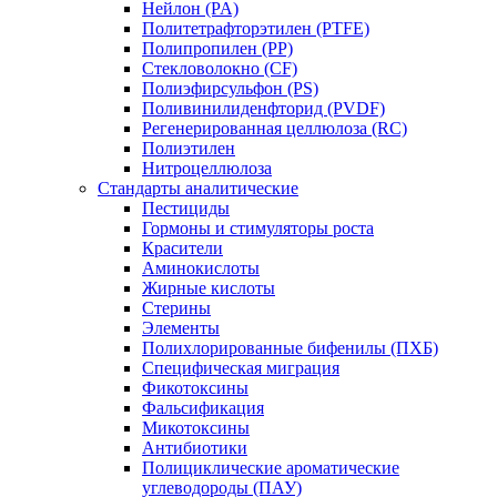
Нейлон (PA)
Политетрафторэтилен (PTFE)
Полипропилен (PP)
Стекловолокно (CF)
Полиэфирсульфон (PS)
Поливинилиденфторид (PVDF)
Регенерированная целлюлоза (RC)
Полиэтилен
Нитроцеллюлоза
Стандарты аналитические
Пестициды
Гормоны и стимуляторы роста
Красители
Аминокислоты
Жирные кислоты
Стерины
Элементы
Полихлорированные бифенилы (ПХБ)
Специфическая миграция
Фикотоксины
Фальсификация
Микотоксины
Антибиотики
Полициклические ароматические
углеводороды (ПАУ)