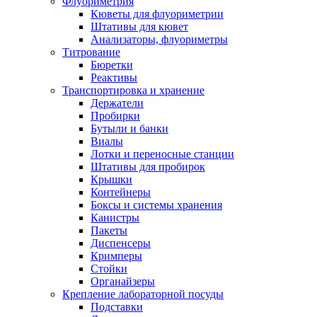
Флуориметрия
Кюветы для флуориметрии
Штативы для кювет
Анализаторы, флуориметры
Титрование
Бюретки
Реактивы
Транспортировка и хранение
Держатели
Пробирки
Бутыли и банки
Виалы
Лотки и переносные станции
Штативы для пробирок
Крышки
Контейнеры
Боксы и системы хранения
Канистры
Пакеты
Диспенсеры
Кримперы
Стойки
Органайзеры
Крепление лабораторной посуды
Подставки