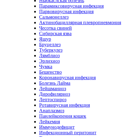
Ньюкаслская болезнь
Парамиксовирусная инфекция
Парвовирусная инфекция
Сальмонеллез
Актинобациллярная плевропневмония
Чесотка свиней
Сибирская язва
Ящур
Бруцеллез
Туберкулез
Лямблиоз
Эрлихиоз
Чумка
Бешенство
Коронавирусная инфекция
Болезнь Лайма
Лейшманиоз
Дирофиляриоз
Лептоспироз
Ротавирусная инфекция
Анаплазмоз
Панлейкопения кошек
Лейкемия
Иммунодефицит
Инфекционный перитонит