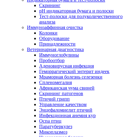
Скрининг
pH индикаторная бумага и полоски
Тест-полоски для полуколичественного
анализа
Иммуноаффинная очистка
Колонки
Оборудование
Принадлежности
Ветеринарная диагностика
Иммуноглобулины
Пробоотбор
Аденовирусная инфекция
Геморрагический энтерит индеек
Мраморная болезнь селезенки
Спленомегалия
Африканская чума свиней
Скрининг патогенов
Птичий грипп
Управление качеством
Энцефаломиелит птичий
Инфекционная анемия кур
Оспа птиц
Паратуберкулез
Микоплазмоз