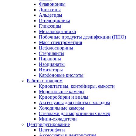
Флавоноиды
Диоксины
Альдегиды
Гетероциклика
Гликозиды
Металлоорганика
Побочные продукты дезинфекции (ППО)
Масс-спектрометрия
Цефалоспорины
Стерилянты
Пираноны
Изоцианаты
Имитаторы
Карбоновые кислоты
Работа с холодом
Криоштативы, контейнеры, емкости
Морозильные камеры
Криопробирки и виалы
Аксессуары для работы с холодом
Холодильные камеры
Стеллажи для морозильных камер
Мини-охладители
Центрифугирование
Центрифуги
Аксессуары к центрифугам