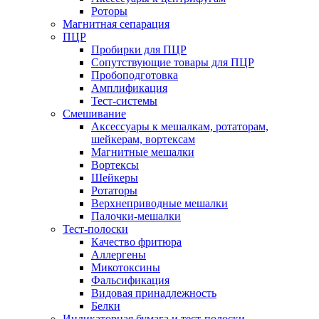
Роторы
Магнитная сепарация
ПЦР
Пробирки для ПЦР
Сопутствующие товары для ПЦР
Пробоподготовка
Амплификация
Тест-системы
Смешивание
Аксессуары к мешалкам, ротаторам,
шейкерам, вортексам
Магнитные мешалки
Вортексы
Шейкеры
Ротаторы
Верхнеприводные мешалки
Палочки-мешалки
Тест-полоски
Качество фритюра
Аллергены
Микотоксины
Фальсификация
Видовая принадлежность
Белки
Индикаторная бумага и тест-полоски