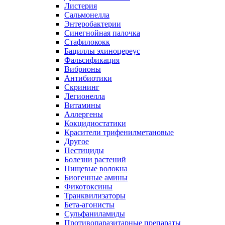
Листерия
Сальмонелла
Энтеробактерии
Синегнойная палочка
Стафилококк
Бациллы эхиноцереус
Фальсификация
Вибрионы
Антибиотики
Скрининг
Легионелла
Витамины
Аллергены
Кокцидиостатики
Красители трифенилметановые
Другое
Пестициды
Болезни растений
Пищевые волокна
Биогенные амины
Фикотоксины
Транквилизаторы
Бета-агонисты
Сульфаниламиды
Противопаразитарные препараты