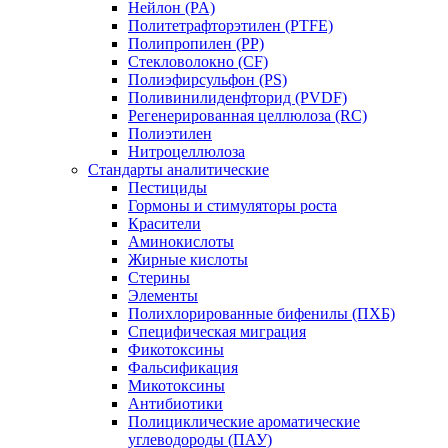
Нейлон (PA)
Политетрафторэтилен (PTFE)
Полипропилен (PP)
Стекловолокно (CF)
Полиэфирсульфон (PS)
Поливинилиденфторид (PVDF)
Регенерированная целлюлоза (RC)
Полиэтилен
Нитроцеллюлоза
Стандарты аналитические
Пестициды
Гормоны и стимуляторы роста
Красители
Аминокислоты
Жирные кислоты
Стерины
Элементы
Полихлорированные бифенилы (ПХБ)
Специфическая миграция
Фикотоксины
Фальсификация
Микотоксины
Антибиотики
Полициклические ароматические
углеводороды (ПАУ)