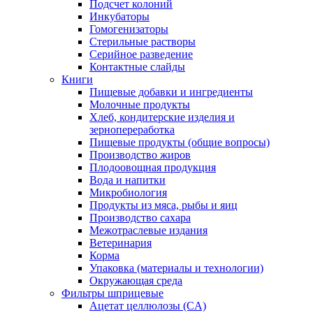
Подсчет колоний
Инкубаторы
Гомогенизаторы
Стерильные растворы
Серийное разведение
Контактные слайды
Книги
Пищевые добавки и ингредиенты
Молочные продукты
Хлеб, кондитерские изделия и
зернопереработка
Пищевые продукты (общие вопросы)
Производство жиров
Плодоовощная продукция
Вода и напитки
Микробиология
Продукты из мяса, рыбы и яиц
Производство сахара
Межотраслевые издания
Ветеринария
Корма
Упаковка (материалы и технологии)
Окружающая среда
Фильтры шприцевые
Ацетат целлюлозы (CA)