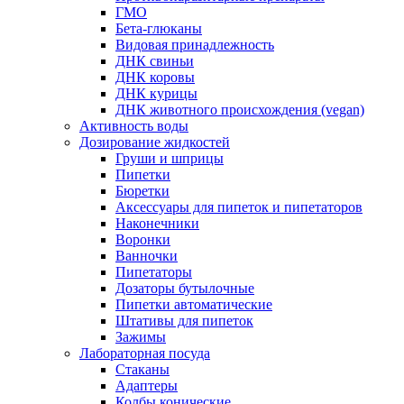
ГМО
Бета-глюканы
Видовая принадлежность
ДНК свиньи
ДНК коровы
ДНК курицы
ДНК животного происхождения (vegan)
Активность воды
Дозирование жидкостей
Груши и шприцы
Пипетки
Бюретки
Аксессуары для пипеток и пипетаторов
Наконечники
Воронки
Ванночки
Пипетаторы
Дозаторы бутылочные
Пипетки автоматические
Штативы для пипеток
Зажимы
Лабораторная посуда
Стаканы
Адаптеры
Колбы конические