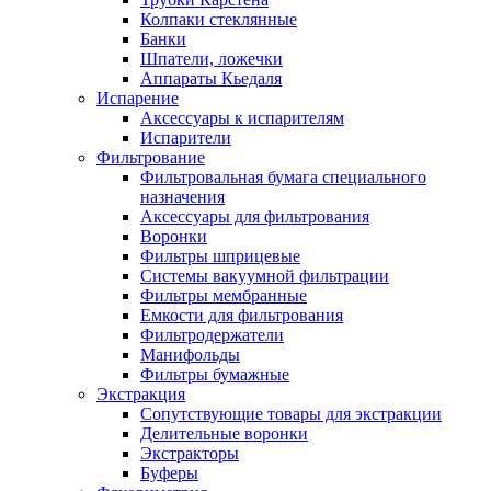
Колпаки стеклянные
Банки
Шпатели, ложечки
Аппараты Кьедаля
Испарение
Аксессуары к испарителям
Испарители
Фильтрование
Фильтровальная бумага специального
назначения
Аксессуары для фильтрования
Воронки
Фильтры шприцевые
Системы вакуумной фильтрации
Фильтры мембранные
Емкости для фильтрования
Фильтродержатели
Манифольды
Фильтры бумажные
Экстракция
Сопутствующие товары для экстракции
Делительные воронки
Экстракторы
Буферы