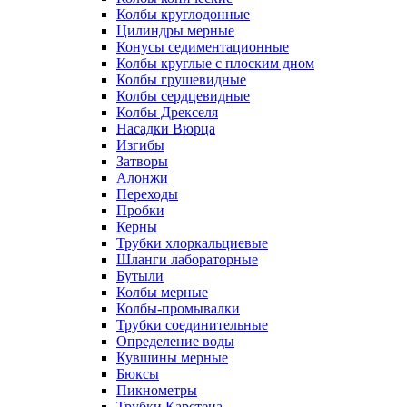
Колбы круглодонные
Цилиндры мерные
Конусы седиментационные
Колбы круглые с плоским дном
Колбы грушевидные
Колбы сердцевидные
Колбы Дрекселя
Насадки Вюрца
Изгибы
Затворы
Алонжи
Переходы
Пробки
Керны
Трубки хлоркальциевые
Шланги лабораторные
Бутыли
Колбы мерные
Колбы-промывалки
Трубки соединительные
Определение воды
Кувшины мерные
Бюксы
Пикнометры
Трубки Карстена