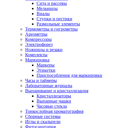
Сита и рассевы
Мельницы
Виалы
Ступки и пестики
Размольные элементы
Термометры и гигрометры
Ареометры
Компрессоры
Электрофорез
Ножницы и резаки
Комплекты
Маркировка
Маркеры
Этикетки
Приспособления для маркировки
Часы и таймеры
Лабораторные журналы
Выпаривание и кристаллизация
Кристаллизаторы
Выпарные чашки
Часовые стекла
Тонкослойная хроматография
Сборные системы
Иглы и скальпели
Фитосанитария