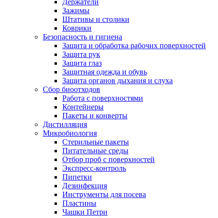
Держатели
Зажимы
Штативы и столики
Коврики
Безопасность и гигиена
Защита и обработка рабочих поверхностей
Защита рук
Защита глаз
Защитная одежда и обувь
Защита органов дыхания и слуха
Сбор биоотходов
Работа с поверхностями
Контейнеры
Пакеты и конверты
Дистилляция
Микробиология
Стерильные пакеты
Питательные среды
Отбор проб с поверхностей
Экспресс-контроль
Пипетки
Дезинфекция
Инструменты для посева
Пластины
Чашки Петри