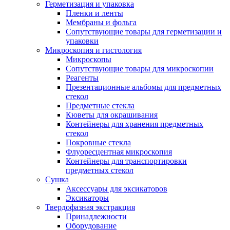
Герметизация и упаковка
Пленки и ленты
Мембраны и фольга
Сопутствующие товары для герметизации и
упаковки
Микроскопия и гистология
Микроскопы
Сопутствующие товары для микроскопии
Реагенты
Презентационные альбомы для предметных
стекол
Предметные стекла
Кюветы для окрашивания
Контейнеры для хранения предметных
стекол
Покровные стекла
Флуоресцентная микроскопия
Контейнеры для транспортировки
предметных стекол
Сушка
Аксессуары для эксикаторов
Эксикаторы
Твердофазная экстракция
Принадлежности
Оборудование