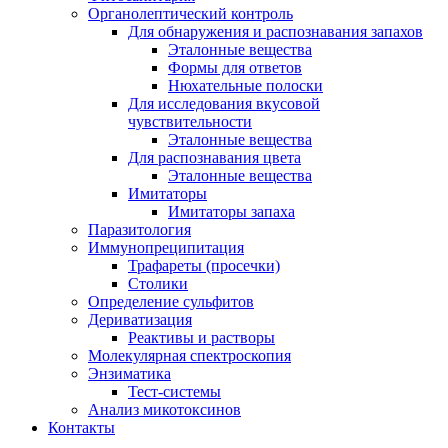
Органолептический контроль
Для обнаружения и распознавания запахов
Эталонные вещества
Формы для ответов
Нюхательные полоски
Для исследования вкусовой
чувствительности
Эталонные вещества
Для распознавания цвета
Эталонные вещества
Имитаторы
Имитаторы запаха
Паразитология
Иммунопреципитация
Трафареты (просечки)
Столики
Определение сульфитов
Дериватизация
Реактивы и растворы
Молекулярная спектроскопия
Энзиматика
Тест-системы
Анализ микотоксинов
Контакты