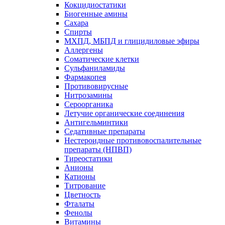
Кокцидиостатики
Биогенные амины
Сахара
Спирты
МХПД, МБПД и глицидиловые эфиры
Аллергены
Соматические клетки
Сульфаниламиды
Фармакопея
Противовирусные
Нитрозамины
Сероорганика
Летучие органические соединения
Антигельминтики
Седативные препараты
Нестероидные противовоспалительные
препараты (НПВП)
Тиреостатики
Анионы
Катионы
Титрование
Цветность
Фталаты
Фенолы
Витамины