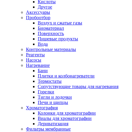
Кислоты
Другое
Аксессуары
Пробоотбор
Воздух и сжатые газы
Биоматериал
Поверхность
Пищевые продукты
Вода
Контрольные материалы
Реагенты
Насосы
Нагревание
Бани
Плитки и колбонагреватели
Термостаты
Сопутствующие товары для нагревания
Горелки
Тигли и лодочки
Печи и щипцы
Хроматография
Колонки для хроматографии
Виалы для хроматографии
Дериватизация
Фильтры мембранные