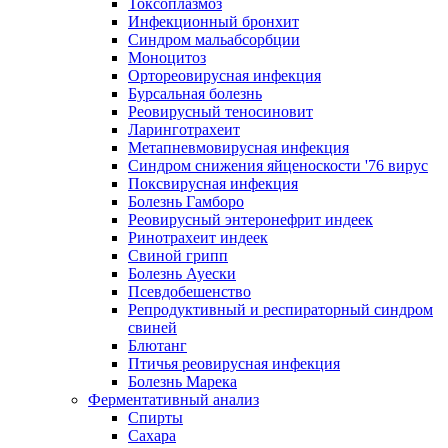
Токсоплазмоз
Инфекционный бронхит
Синдром мальабсорбции
Моноцитоз
Ортореовирусная инфекция
Бурсальная болезнь
Реовирусный теносиновит
Ларинготрахеит
Метапневмовирусная инфекция
Синдром снижения яйценоскости '76 вирус
Поксвирусная инфекция
Болезнь Гамборо
Реовирусный энтеронефрит индеек
Ринотрахеит индеек
Свиной грипп
Болезнь Ауески
Псевдобешенство
Репродуктивный и респираторный синдром
свиней
Блютанг
Птичья реовирусная инфекция
Болезнь Марека
Ферментативный анализ
Спирты
Сахара