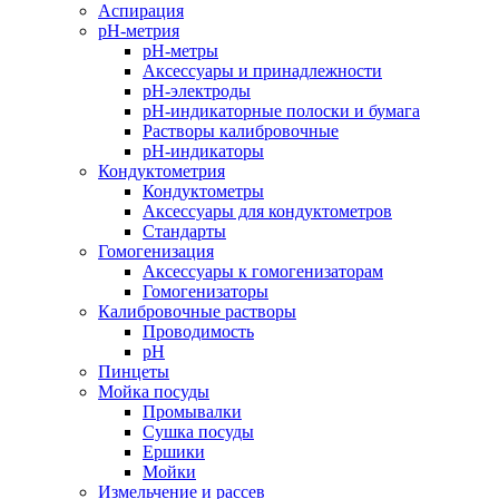
Аспирация
pH-метрия
pH-метры
Аксессуары и принадлежности
pH-электроды
pH-индикаторные полоски и бумага
Растворы калибровочные
pH-индикаторы
Кондуктометрия
Кондуктометры
Аксессуары для кондуктометров
Стандарты
Гомогенизация
Аксессуары к гомогенизаторам
Гомогенизаторы
Калибровочные растворы
Проводимость
pH
Пинцеты
Мойка посуды
Промывалки
Сушка посуды
Ершики
Мойки
Измельчение и рассев