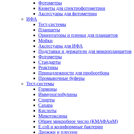
Фотометры
Кюветы для спектрофотометрии
Аксессуары для фотометрии
ИФА
Тест-системы
Планшеты
Ориентаторы и пленки для планшетов
Мойки
Аксессуары для ИФА
Подставки и держатели для микропланшетов
Фотометры
Стандарты
Реактивы
Принадлежности для пробоотбора
Промывочные буферы
Тест-системы
Гормоны
Иммуноглобулины
Спирты
Сахара
Кислоты
Микотоксины
Общее микробное число (КМАФАнМ)
E.coli и колиформные бактерии
Дрожжи и плесени