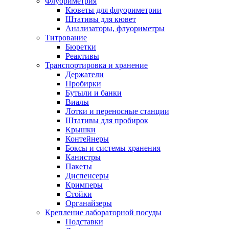
Флуориметрия
Кюветы для флуориметрии
Штативы для кювет
Анализаторы, флуориметры
Титрование
Бюретки
Реактивы
Транспортировка и хранение
Держатели
Пробирки
Бутыли и банки
Виалы
Лотки и переносные станции
Штативы для пробирок
Крышки
Контейнеры
Боксы и системы хранения
Канистры
Пакеты
Диспенсеры
Кримперы
Стойки
Органайзеры
Крепление лабораторной посуды
Подставки