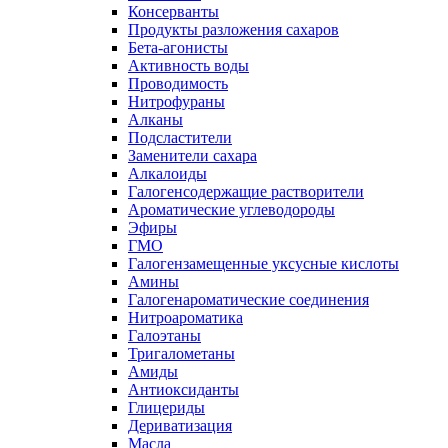
Консерванты
Продукты разложения сахаров
Бета-агонисты
Активность воды
Проводимость
Нитрофураны
Алканы
Подсластители
Заменители сахара
Алкалоиды
Галогенсодержащие растворители
Ароматические углеводороды
Эфиры
ГМО
Галогензамещенные уксусные кислоты
Амины
Галогенароматические соединения
Нитроароматика
Галоэтаны
Тригалометаны
Амиды
Антиоксиданты
Глицериды
Дериватизация
Масла