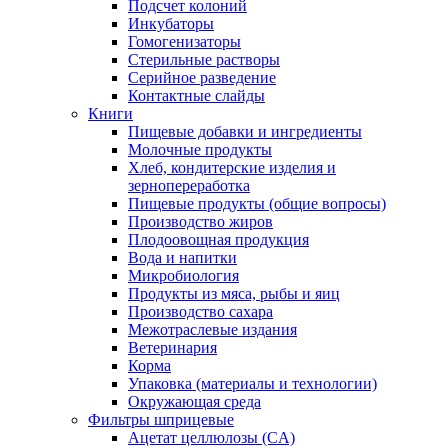
Подсчет колоний
Инкубаторы
Гомогенизаторы
Стерильные растворы
Серийное разведение
Контактные слайды
Книги
Пищевые добавки и ингредиенты
Молочные продукты
Хлеб, кондитерские изделия и
зернопереработка
Пищевые продукты (общие вопросы)
Производство жиров
Плодоовощная продукция
Вода и напитки
Микробиология
Продукты из мяса, рыбы и яиц
Производство сахара
Межотраслевые издания
Ветеринария
Корма
Упаковка (материалы и технологии)
Окружающая среда
Фильтры шприцевые
Ацетат целлюлозы (CA)