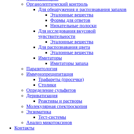
Органолептический контроль
Для обнаружения и распознавания запахов
Эталонные вещества
Формы для ответов
Нюхательные полоски
Для исследования вкусовой
чувствительности
Эталонные вещества
Для распознавания цвета
Эталонные вещества
Имитаторы
Имитаторы запаха
Паразитология
Иммунопреципитация
Трафареты (просечки)
Столики
Определение сульфитов
Дериватизация
Реактивы и растворы
Молекулярная спектроскопия
Энзиматика
Тест-системы
Анализ микотоксинов
Контакты