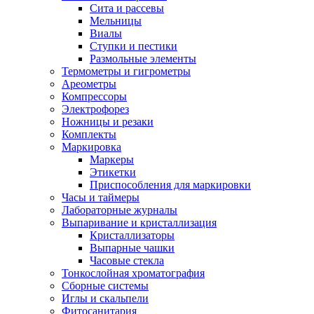
Сита и рассевы
Мельницы
Виалы
Ступки и пестики
Размольные элементы
Термометры и гигрометры
Ареометры
Компрессоры
Электрофорез
Ножницы и резаки
Комплекты
Маркировка
Маркеры
Этикетки
Приспособления для маркировки
Часы и таймеры
Лабораторные журналы
Выпаривание и кристаллизация
Кристаллизаторы
Выпарные чашки
Часовые стекла
Тонкослойная хроматография
Сборные системы
Иглы и скальпели
Фитосанитария