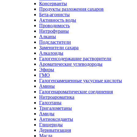
Консерванты
Продукты разложения сахаров
Бета-агонисты
Активность воды
Проводимость
Нитрофураны
Алканы
Подсластители
Заменители сахара
Алкалоиды
Галогенсодержащие растворители
Ароматические углеводороды
Эфиры
ГМО
Галогензамещенные уксусные кислоты
Амины
Галогенароматические соединения
Нитроароматика
Галоэтаны
Тригалометаны
Амиды
Антиоксиданты
Глицериды
Дериватизация
Масла