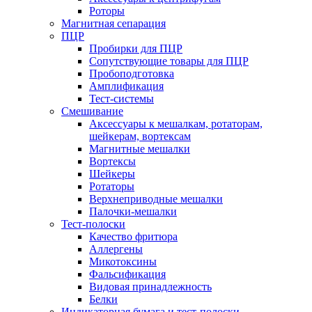
Роторы
Магнитная сепарация
ПЦР
Пробирки для ПЦР
Сопутствующие товары для ПЦР
Пробоподготовка
Амплификация
Тест-системы
Смешивание
Аксессуары к мешалкам, ротаторам,
шейкерам, вортексам
Магнитные мешалки
Вортексы
Шейкеры
Ротаторы
Верхнеприводные мешалки
Палочки-мешалки
Тест-полоски
Качество фритюра
Аллергены
Микотоксины
Фальсификация
Видовая принадлежность
Белки
Индикаторная бумага и тест-полоски