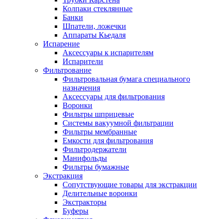
Колпаки стеклянные
Банки
Шпатели, ложечки
Аппараты Кьедаля
Испарение
Аксессуары к испарителям
Испарители
Фильтрование
Фильтровальная бумага специального
назначения
Аксессуары для фильтрования
Воронки
Фильтры шприцевые
Системы вакуумной фильтрации
Фильтры мембранные
Емкости для фильтрования
Фильтродержатели
Манифольды
Фильтры бумажные
Экстракция
Сопутствующие товары для экстракции
Делительные воронки
Экстракторы
Буферы