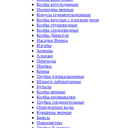
Колбы круглодонные
Цилиндры мерные
Конусы седиментационные
Колбы круглые с плоским дном
Колбы грушевидные
Колбы сердцевидные
Колбы Дрекселя
Насадки Вюрца
Изгибы
Затворы
Алонжи
Переходы
Пробки
Керны
Трубки хлоркальциевые
Шланги лабораторные
Бутыли
Колбы мерные
Колбы-промывалки
Трубки соединительные
Определение воды
Кувшины мерные
Бюксы
Пикнометры
Трубки Карстена