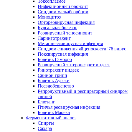
Токсоплазмоз
Инфекционный бронхит
Синдром мальабсорбции
Моноцитоз
Ортореовирусная инфекция
Бурсальная болезнь
Реовирусный теносиновит
Ларинготрахеит
Метапневмовирусная инфекция
Синдром снижения яйценоскости '76 вирус
Поксвирусная инфекция
Болезнь Гамборо
Реовирусный энтеронефрит индеек
Ринотрахеит индеек
Свиной грипп
Болезнь Ауески
Псевдобешенство
Репродуктивный и респираторный синдром
свиней
Блютанг
Птичья реовирусная инфекция
Болезнь Марека
Ферментативный анализ
Спирты
Сахара