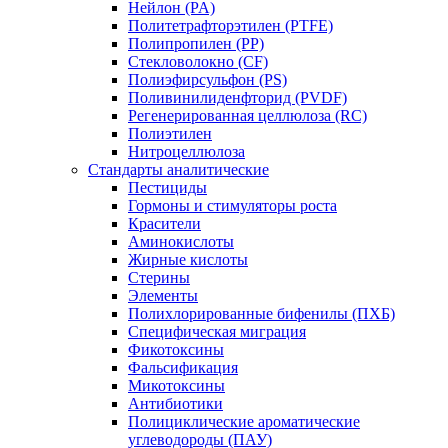
Нейлон (PA)
Политетрафторэтилен (PTFE)
Полипропилен (PP)
Стекловолокно (CF)
Полиэфирсульфон (PS)
Поливинилиденфторид (PVDF)
Регенерированная целлюлоза (RC)
Полиэтилен
Нитроцеллюлоза
Стандарты аналитические
Пестициды
Гормоны и стимуляторы роста
Красители
Аминокислоты
Жирные кислоты
Стерины
Элементы
Полихлорированные бифенилы (ПХБ)
Специфическая миграция
Фикотоксины
Фальсификация
Микотоксины
Антибиотики
Полициклические ароматические
углеводороды (ПАУ)