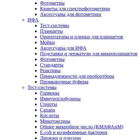
Фотометры
Кюветы для спектрофотометрии
Аксессуары для фотометрии
ИФА
Тест-системы
Планшеты
Ориентаторы и пленки для планшетов
Мойки
Аксессуары для ИФА
Подставки и держатели для микропланшетов
Фотометры
Стандарты
Реактивы
Принадлежности для пробоотбора
Промывочные буферы
Тест-системы
Гормоны
Иммуноглобулины
Спирты
Сахара
Кислоты
Микотоксины
Общее микробное число (КМАФАнМ)
E.coli и колиформные бактерии
Дрожжи и плесени