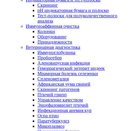
Скрининг
pH индикаторная бумага и полоски
Тест-полоски для полуколичественного
анализа
Иммуноаффинная очистка
Колонки
Оборудование
Принадлежности
Ветеринарная диагностика
Иммуноглобулины
Пробоотбор
Аденовирусная инфекция
Геморрагический энтерит индеек
Мраморная болезнь селезенки
Спленомегалия
Африканская чума свиней
Скрининг патогенов
Птичий грипп
Управление качеством
Энцефаломиелит птичий
Инфекционная анемия кур
Оспа птиц
Паратуберкулез
Микоплазмоз