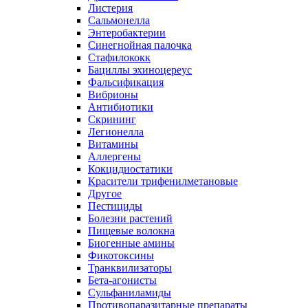
Листерия
Сальмонелла
Энтеробактерии
Синегнойная палочка
Стафилококк
Бациллы эхиноцереус
Фальсификация
Вибрионы
Антибиотики
Скрининг
Легионелла
Витамины
Аллергены
Кокцидиостатики
Красители трифенилметановые
Другое
Пестициды
Болезни растений
Пищевые волокна
Биогенные амины
Фикотоксины
Транквилизаторы
Бета-агонисты
Сульфаниламиды
Противопаразитарные препараты