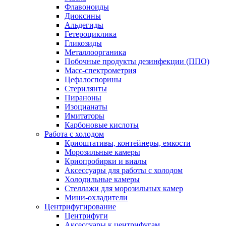
Флавоноиды
Диоксины
Альдегиды
Гетероциклика
Гликозиды
Металлоорганика
Побочные продукты дезинфекции (ППО)
Масс-спектрометрия
Цефалоспорины
Стерилянты
Пираноны
Изоцианаты
Имитаторы
Карбоновые кислоты
Работа с холодом
Криоштативы, контейнеры, емкости
Морозильные камеры
Криопробирки и виалы
Аксессуары для работы с холодом
Холодильные камеры
Стеллажи для морозильных камер
Мини-охладители
Центрифугирование
Центрифуги
Аксессуары к центрифугам