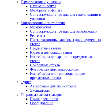
Герметизация и упаковка
Пленки и ленты
Мембраны и фольга
Сопутствующие товары для герметизации и
упаковки
Микроскопия и гистология
Микроскопы
Сопутствующие товары для микроскопии
Реагенты
Презентационные альбомы для предметных
стекол
Предметные стекла
Кюветы для окрашивания
Контейнеры для хранения предметных
стекол
Покровные стекла
Флуоресцентная микроскопия
Контейнеры для транспортировки
предметных стекол
Сушка
Аксессуары для эксикаторов
Эксикаторы
Твердофазная экстракция
Принадлежности
Оборудование