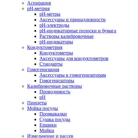
Аспирация
pH-метрия
pH-метры
Аксессуары и принадлежности
pH-электроды
pH-индикаторные полоски и бумага
Растворы калибровочные
pH-индикаторы
Кондуктометрия
Кондуктометры
Аксессуары для кондуктометров
Стандарты
Гомогенизация
Аксессуары к гомогенизаторам
Гомогенизаторы
Калибровочные растворы
Проводимость
pH
Пинцеты
Мойка посуды
Промывалки
Сушка посуды
Ершики
Мойки
Измельчение и рассев