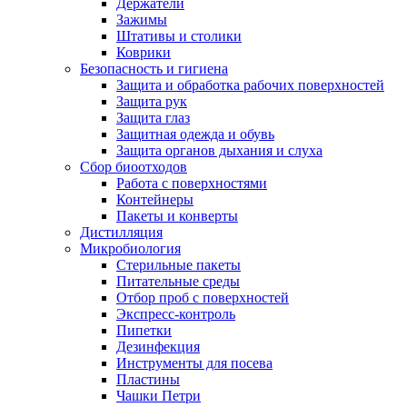
Держатели
Зажимы
Штативы и столики
Коврики
Безопасность и гигиена
Защита и обработка рабочих поверхностей
Защита рук
Защита глаз
Защитная одежда и обувь
Защита органов дыхания и слуха
Сбор биоотходов
Работа с поверхностями
Контейнеры
Пакеты и конверты
Дистилляция
Микробиология
Стерильные пакеты
Питательные среды
Отбор проб с поверхностей
Экспресс-контроль
Пипетки
Дезинфекция
Инструменты для посева
Пластины
Чашки Петри