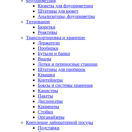
Флуориметрия
Кюветы для флуориметрии
Штативы для кювет
Анализаторы, флуориметры
Титрование
Бюретки
Реактивы
Транспортировка и хранение
Держатели
Пробирки
Бутыли и банки
Виалы
Лотки и переносные станции
Штативы для пробирок
Крышки
Контейнеры
Боксы и системы хранения
Канистры
Пакеты
Диспенсеры
Кримперы
Стойки
Органайзеры
Крепление лабораторной посуды
Подставки