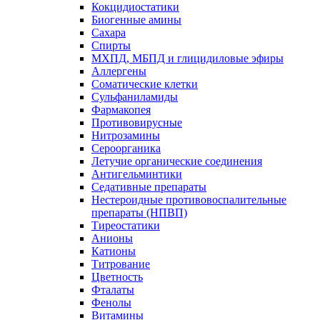
Кокцидиостатики
Биогенные амины
Сахара
Спирты
МХПД, МБПД и глицидиловые эфиры
Аллергены
Соматические клетки
Сульфаниламиды
Фармакопея
Противовирусные
Нитрозамины
Сероорганика
Летучие органические соединения
Антигельминтики
Седативные препараты
Нестероидные противовоспалительные
препараты (НПВП)
Тиреостатики
Анионы
Катионы
Титрование
Цветность
Фталаты
Фенолы
Витамины