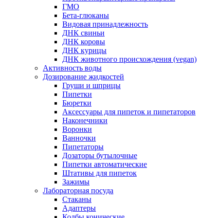
ГМО
Бета-глюканы
Видовая принадлежность
ДНК свиньи
ДНК коровы
ДНК курицы
ДНК животного происхождения (vegan)
Активность воды
Дозирование жидкостей
Груши и шприцы
Пипетки
Бюретки
Аксессуары для пипеток и пипетаторов
Наконечники
Воронки
Ванночки
Пипетаторы
Дозаторы бутылочные
Пипетки автоматические
Штативы для пипеток
Зажимы
Лабораторная посуда
Стаканы
Адаптеры
Колбы конические