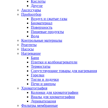
Кислоты
Другое
Аксессуары
Пробоотбор
Воздух и сжатые газы
Биоматериал
Поверхность
Пищевые продукты
Вода
Контрольные материалы
Реагенты
Насосы
Нагревание
Бани
Плитки и колбонагреватели
Термостаты
Сопутствующие товары для нагревания
Горелки
Тигли и лодочки
Печи и щипцы
Хроматография
Колонки для хроматографии
Виалы для хроматографии
Дериватизация
Фильтры мембранные