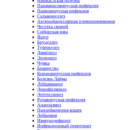
Ньюкаслская болезнь
Парамиксовирусная инфекция
Парвовирусная инфекция
Сальмонеллез
Актинобациллярная плевропневмония
Чесотка свиней
Сибирская язва
Ящур
Бруцеллез
Туберкулез
Лямблиоз
Эрлихиоз
Чумка
Бешенство
Коронавирусная инфекция
Болезнь Лайма
Лейшманиоз
Дирофиляриоз
Лептоспироз
Ротавирусная инфекция
Анаплазмоз
Панлейкопения кошек
Лейкемия
Иммунодефицит
Инфекционный перитонит