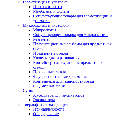
Герметизация и упаковка
Пленки и ленты
Мембраны и фольга
Сопутствующие товары для герметизации и
упаковки
Микроскопия и гистология
Микроскопы
Сопутствующие товары для микроскопии
Реагенты
Презентационные альбомы для предметных
стекол
Предметные стекла
Кюветы для окрашивания
Контейнеры для хранения предметных
стекол
Покровные стекла
Флуоресцентная микроскопия
Контейнеры для транспортировки
предметных стекол
Сушка
Аксессуары для эксикаторов
Эксикаторы
Твердофазная экстракция
Принадлежности
Оборудование