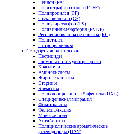
Нейлон (PA)
Политетрафторэтилен (PTFE)
Полипропилен (PP)
Стекловолокно (CF)
Полиэфирсульфон (PS)
Поливинилиденфторид (PVDF)
Регенерированная целлюлоза (RC)
Полиэтилен
Нитроцеллюлоза
Стандарты аналитические
Пестициды
Гормоны и стимуляторы роста
Красители
Аминокислоты
Жирные кислоты
Стерины
Элементы
Полихлорированные бифенилы (ПХБ)
Специфическая миграция
Фикотоксины
Фальсификация
Микотоксины
Антибиотики
Полициклические ароматические
углеводороды (ПАУ)