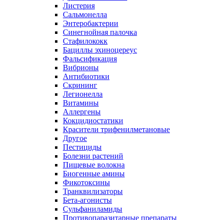
Листерия
Сальмонелла
Энтеробактерии
Синегнойная палочка
Стафилококк
Бациллы эхиноцереус
Фальсификация
Вибрионы
Антибиотики
Скрининг
Легионелла
Витамины
Аллергены
Кокцидиостатики
Красители трифенилметановые
Другое
Пестициды
Болезни растений
Пищевые волокна
Биогенные амины
Фикотоксины
Транквилизаторы
Бета-агонисты
Сульфаниламиды
Противопаразитарные препараты