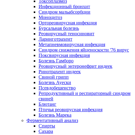
Токсоплазмоз
Инфекционный бронхит
Синдром мальабсорбции
Моноцитоз
Ортореовирусная инфекция
Бурсальная болезнь
Реовирусный теносиновит
Ларинготрахеит
Метапневмовирусная инфекция
Синдром снижения яйценоскости '76 вирус
Поксвирусная инфекция
Болезнь Гамборо
Реовирусный энтеронефрит индеек
Ринотрахеит индеек
Свиной грипп
Болезнь Ауески
Псевдобешенство
Репродуктивный и респираторный синдром
свиней
Блютанг
Птичья реовирусная инфекция
Болезнь Марека
Ферментативный анализ
Спирты
Сахара