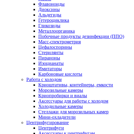
Флавоноиды
Диоксины
Альдегиды
Гетероциклика
Гликозиды
Металлоорганика
Побочные продукты дезинфекции (ППО)
Масс-спектрометрия
Цефалоспорины
Стерилянты
Пираноны
Изоцианаты
Имитаторы
Карбоновые кислоты
Работа с холодом
Криоштативы, контейнеры, емкости
Морозильные камеры
Криопробирки и виалы
Аксессуары для работы с холодом
Холодильные камеры
Стеллажи для морозильных камер
Мини-охладители
Центрифугирование
Центрифуги
Аксессуары к центрифугам