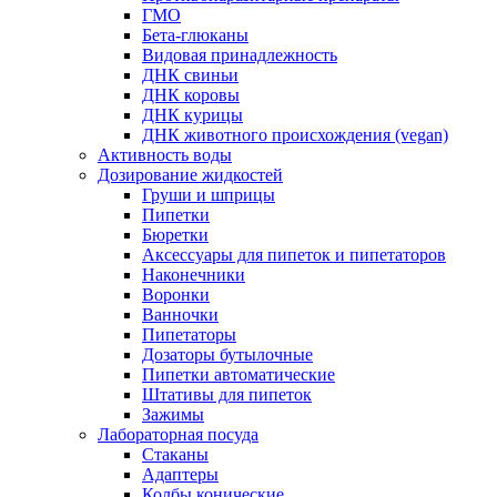
ГМО
Бета-глюканы
Видовая принадлежность
ДНК свиньи
ДНК коровы
ДНК курицы
ДНК животного происхождения (vegan)
Активность воды
Дозирование жидкостей
Груши и шприцы
Пипетки
Бюретки
Аксессуары для пипеток и пипетаторов
Наконечники
Воронки
Ванночки
Пипетаторы
Дозаторы бутылочные
Пипетки автоматические
Штативы для пипеток
Зажимы
Лабораторная посуда
Стаканы
Адаптеры
Колбы конические