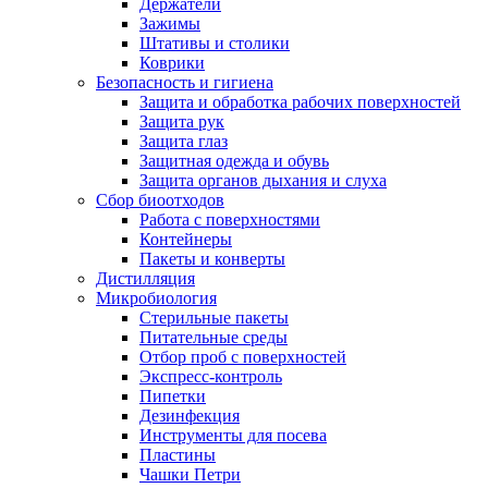
Держатели
Зажимы
Штативы и столики
Коврики
Безопасность и гигиена
Защита и обработка рабочих поверхностей
Защита рук
Защита глаз
Защитная одежда и обувь
Защита органов дыхания и слуха
Сбор биоотходов
Работа с поверхностями
Контейнеры
Пакеты и конверты
Дистилляция
Микробиология
Стерильные пакеты
Питательные среды
Отбор проб с поверхностей
Экспресс-контроль
Пипетки
Дезинфекция
Инструменты для посева
Пластины
Чашки Петри