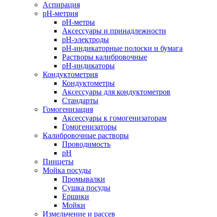
Аспирация
pH-метрия
pH-метры
Аксессуары и принадлежности
pH-электроды
pH-индикаторные полоски и бумага
Растворы калибровочные
pH-индикаторы
Кондуктометрия
Кондуктометры
Аксессуары для кондуктометров
Стандарты
Гомогенизация
Аксессуары к гомогенизаторам
Гомогенизаторы
Калибровочные растворы
Проводимость
pH
Пинцеты
Мойка посуды
Промывалки
Сушка посуды
Ершики
Мойки
Измельчение и рассев