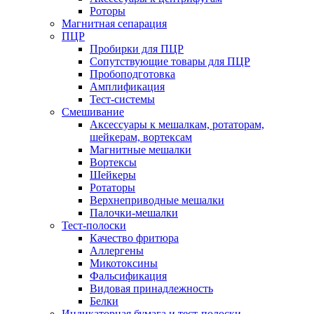
Роторы
Магнитная сепарация
ПЦР
Пробирки для ПЦР
Сопутствующие товары для ПЦР
Пробоподготовка
Амплификация
Тест-системы
Смешивание
Аксессуары к мешалкам, ротаторам,
шейкерам, вортексам
Магнитные мешалки
Вортексы
Шейкеры
Ротаторы
Верхнеприводные мешалки
Палочки-мешалки
Тест-полоски
Качество фритюра
Аллергены
Микотоксины
Фальсификация
Видовая принадлежность
Белки
Индикаторная бумага и тест-полоски