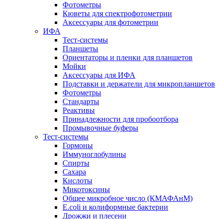
Фотометры
Кюветы для спектрофотометрии
Аксессуары для фотометрии
ИФА
Тест-системы
Планшеты
Ориентаторы и пленки для планшетов
Мойки
Аксессуары для ИФА
Подставки и держатели для микропланшетов
Фотометры
Стандарты
Реактивы
Принадлежности для пробоотбора
Промывочные буферы
Тест-системы
Гормоны
Иммуноглобулины
Спирты
Сахара
Кислоты
Микотоксины
Общее микробное число (КМАФАнМ)
E.coli и колиформные бактерии
Дрожжи и плесени