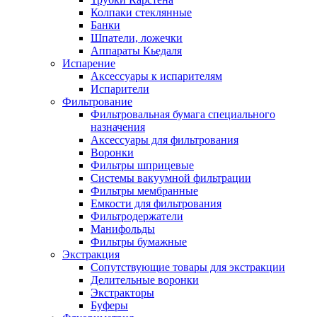
Колпаки стеклянные
Банки
Шпатели, ложечки
Аппараты Кьедаля
Испарение
Аксессуары к испарителям
Испарители
Фильтрование
Фильтровальная бумага специального
назначения
Аксессуары для фильтрования
Воронки
Фильтры шприцевые
Системы вакуумной фильтрации
Фильтры мембранные
Емкости для фильтрования
Фильтродержатели
Манифольды
Фильтры бумажные
Экстракция
Сопутствующие товары для экстракции
Делительные воронки
Экстракторы
Буферы