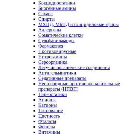
Кокцидиостатики
Биогенные амины
Сахара
Спирты
МХПД, МБПД и глицидиловые эфиры
Аллергены
Соматические клетки
Сульфаниламиды
Фармакопея
Противовирусные
Нитрозамины
Сероорганика
Летучие органические соединения
Антигельминтики
Седативные препараты
Нестероидные противовоспалительные
препараты (НПВП)
Тиреостатики
Анионы
Катионы
Титрование
Цветность
Фталаты
Фенолы
Витамины