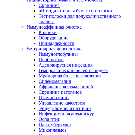
Скрининг
pH индикаторная бумага и полоски
Тест-полоски для полуколичественного
анализа
Иммуноаффинная очистка
Колонки
Оборудование
Принадлежности
Ветеринарная диагностика
Иммуноглобулины
Пробоотбор
Аденовирусная инфекция
Геморрагический энтерит индеек
Мраморная болезнь селезенки
Спленомегалия
Африканская чума свиней
Скрининг патогенов
Птичий грипп
Управление качеством
Энцефаломиелит птичий
Инфекционная анемия кур
Оспа птиц
Паратуберкулез
Микоплазмоз