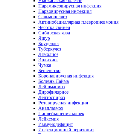
Ньюкаслская болезнь
Парамиксовирусная инфекция
Парвовирусная инфекция
Сальмонеллез
Актинобациллярная плевропневмония
Чесотка свиней
Сибирская язва
Ящур
Бруцеллез
Туберкулез
Лямблиоз
Эрлихиоз
Чумка
Бешенство
Коронавирусная инфекция
Болезнь Лайма
Лейшманиоз
Дирофиляриоз
Лептоспироз
Ротавирусная инфекция
Анаплазмоз
Панлейкопения кошек
Лейкемия
Иммунодефицит
Инфекционный перитонит