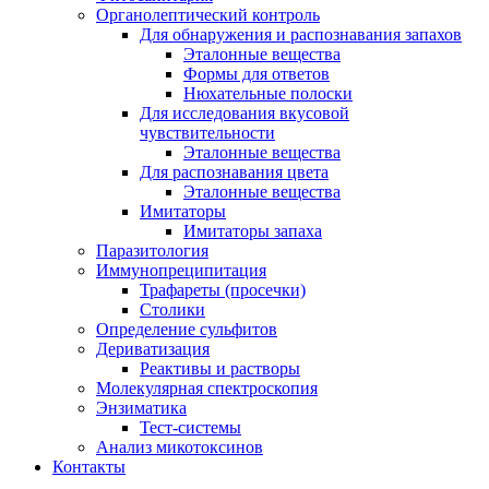
Органолептический контроль
Для обнаружения и распознавания запахов
Эталонные вещества
Формы для ответов
Нюхательные полоски
Для исследования вкусовой
чувствительности
Эталонные вещества
Для распознавания цвета
Эталонные вещества
Имитаторы
Имитаторы запаха
Паразитология
Иммунопреципитация
Трафареты (просечки)
Столики
Определение сульфитов
Дериватизация
Реактивы и растворы
Молекулярная спектроскопия
Энзиматика
Тест-системы
Анализ микотоксинов
Контакты