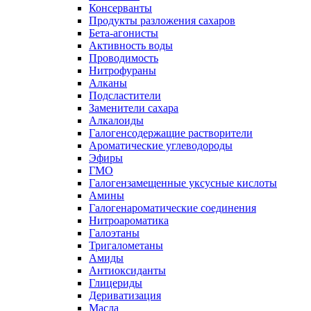
Консерванты
Продукты разложения сахаров
Бета-агонисты
Активность воды
Проводимость
Нитрофураны
Алканы
Подсластители
Заменители сахара
Алкалоиды
Галогенсодержащие растворители
Ароматические углеводороды
Эфиры
ГМО
Галогензамещенные уксусные кислоты
Амины
Галогенароматические соединения
Нитроароматика
Галоэтаны
Тригалометаны
Амиды
Антиоксиданты
Глицериды
Дериватизация
Масла