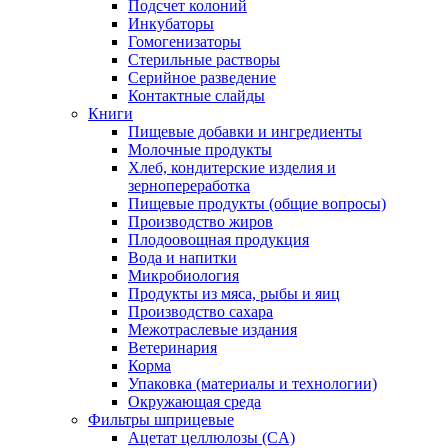
Подсчет колоний
Инкубаторы
Гомогенизаторы
Стерильные растворы
Серийное разведение
Контактные слайды
Книги
Пищевые добавки и ингредиенты
Молочные продукты
Хлеб, кондитерские изделия и
зернопереработка
Пищевые продукты (общие вопросы)
Производство жиров
Плодоовощная продукция
Вода и напитки
Микробиология
Продукты из мяса, рыбы и яиц
Производство сахара
Межотраслевые издания
Ветеринария
Корма
Упаковка (материалы и технологии)
Окружающая среда
Фильтры шприцевые
Ацетат целлюлозы (CA)