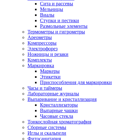
Сита и рассевы
Мельницы
Виалы
Ступки и пестики
Размольные элементы
Термометры и гигрометры
Ареометры
Компрессоры
Электрофорез
Ножницы и резаки
Комплекты
Маркировка
Маркеры
Этикетки
Приспособления для маркировки
Часы и таймеры
Лабораторные журналы
Выпаривание и кристаллизация
Кристаллизаторы
Выпарные чашки
Часовые стекла
Тонкослойная хроматография
Сборные системы
Иглы и скальпели
Фитосанитария