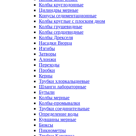
Колбы круглодонные
Цилиндры мерные
Конусы седиментационные
Колбы круглые с плоским дном
Колбы грушевидные
Колбы сердцевидные
Колбы Дрекселя
Насадки Вюрца
Изгибы
Затворы
Алонжи
Переходы
Пробки
Керны
Трубки хлоркальциевые
Шланги лабораторные
Бутыли
Колбы мерные
Колбы-промывалки
Трубки соединительные
Определение воды
Кувшины мерные
Бюксы
Пикнометры
Трубки Карстена