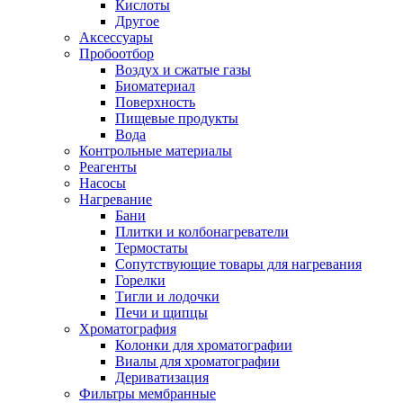
Кислоты
Другое
Аксессуары
Пробоотбор
Воздух и сжатые газы
Биоматериал
Поверхность
Пищевые продукты
Вода
Контрольные материалы
Реагенты
Насосы
Нагревание
Бани
Плитки и колбонагреватели
Термостаты
Сопутствующие товары для нагревания
Горелки
Тигли и лодочки
Печи и щипцы
Хроматография
Колонки для хроматографии
Виалы для хроматографии
Дериватизация
Фильтры мембранные