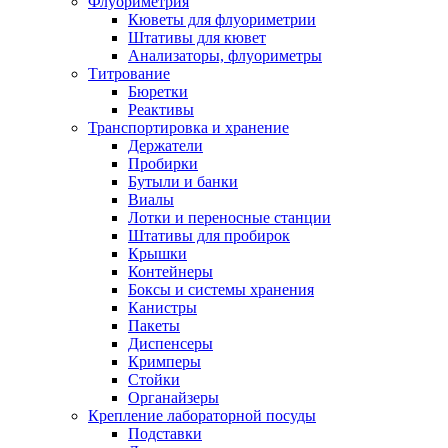
Флуориметрия
Кюветы для флуориметрии
Штативы для кювет
Анализаторы, флуориметры
Титрование
Бюретки
Реактивы
Транспортировка и хранение
Держатели
Пробирки
Бутыли и банки
Виалы
Лотки и переносные станции
Штативы для пробирок
Крышки
Контейнеры
Боксы и системы хранения
Канистры
Пакеты
Диспенсеры
Кримперы
Стойки
Органайзеры
Крепление лабораторной посуды
Подставки