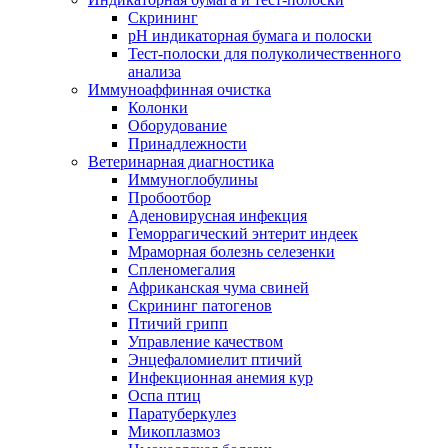
Скрининг
pH индикаторная бумага и полоски
Тест-полоски для полуколичественного
анализа
Иммуноаффинная очистка
Колонки
Оборудование
Принадлежности
Ветеринарная диагностика
Иммуноглобулины
Пробоотбор
Аденовирусная инфекция
Геморрагический энтерит индеек
Мраморная болезнь селезенки
Спленомегалия
Африканская чума свиней
Скрининг патогенов
Птичий грипп
Управление качеством
Энцефаломиелит птичий
Инфекционная анемия кур
Оспа птиц
Паратуберкулез
Микоплазмоз