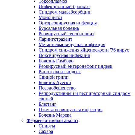
Токсоплазмоз
Инфекционный бронхит
Синдром мальабсорбции
Моноцитоз
Ортореовирусная инфекция
Бурсальная болезнь
Реовирусный теносиновит
Ларинготрахеит
Метапневмовирусная инфекция
Синдром снижения яйценоскости '76 вирус
Поксвирусная инфекция
Болезнь Гамборо
Реовирусный энтеронефрит индеек
Ринотрахеит индеек
Свиной грипп
Болезнь Ауески
Псевдобешенство
Репродуктивный и респираторный синдром
свиней
Блютанг
Птичья реовирусная инфекция
Болезнь Марека
Ферментативный анализ
Спирты
Сахара