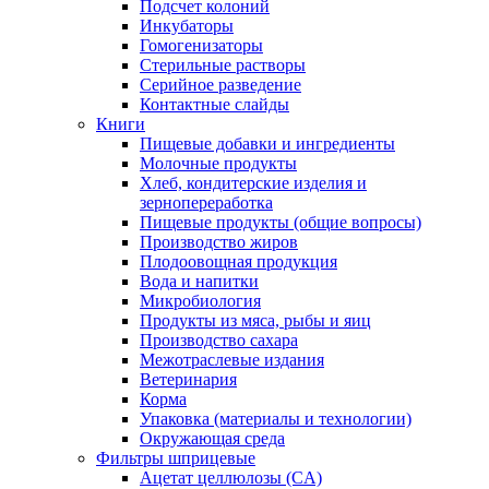
Подсчет колоний
Инкубаторы
Гомогенизаторы
Стерильные растворы
Серийное разведение
Контактные слайды
Книги
Пищевые добавки и ингредиенты
Молочные продукты
Хлеб, кондитерские изделия и
зернопереработка
Пищевые продукты (общие вопросы)
Производство жиров
Плодоовощная продукция
Вода и напитки
Микробиология
Продукты из мяса, рыбы и яиц
Производство сахара
Межотраслевые издания
Ветеринария
Корма
Упаковка (материалы и технологии)
Окружающая среда
Фильтры шприцевые
Ацетат целлюлозы (CA)