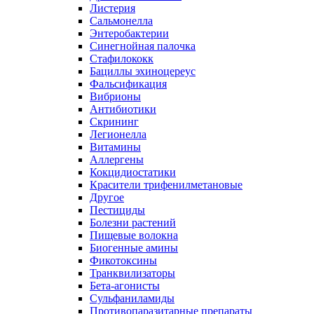
Листерия
Сальмонелла
Энтеробактерии
Синегнойная палочка
Стафилококк
Бациллы эхиноцереус
Фальсификация
Вибрионы
Антибиотики
Скрининг
Легионелла
Витамины
Аллергены
Кокцидиостатики
Красители трифенилметановые
Другое
Пестициды
Болезни растений
Пищевые волокна
Биогенные амины
Фикотоксины
Транквилизаторы
Бета-агонисты
Сульфаниламиды
Противопаразитарные препараты