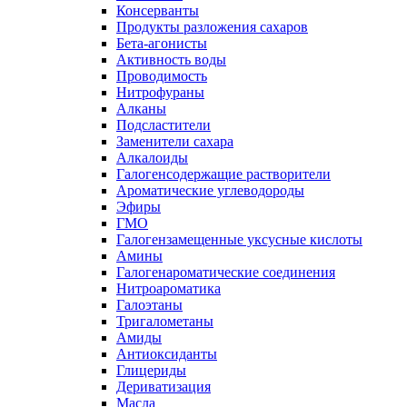
Консерванты
Продукты разложения сахаров
Бета-агонисты
Активность воды
Проводимость
Нитрофураны
Алканы
Подсластители
Заменители сахара
Алкалоиды
Галогенсодержащие растворители
Ароматические углеводороды
Эфиры
ГМО
Галогензамещенные уксусные кислоты
Амины
Галогенароматические соединения
Нитроароматика
Галоэтаны
Тригалометаны
Амиды
Антиоксиданты
Глицериды
Дериватизация
Масла