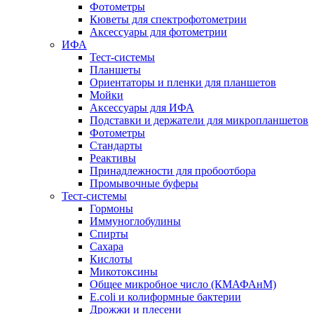
Фотометры
Кюветы для спектрофотометрии
Аксессуары для фотометрии
ИФА
Тест-системы
Планшеты
Ориентаторы и пленки для планшетов
Мойки
Аксессуары для ИФА
Подставки и держатели для микропланшетов
Фотометры
Стандарты
Реактивы
Принадлежности для пробоотбора
Промывочные буферы
Тест-системы
Гормоны
Иммуноглобулины
Спирты
Сахара
Кислоты
Микотоксины
Общее микробное число (КМАФАнМ)
E.coli и колиформные бактерии
Дрожжи и плесени