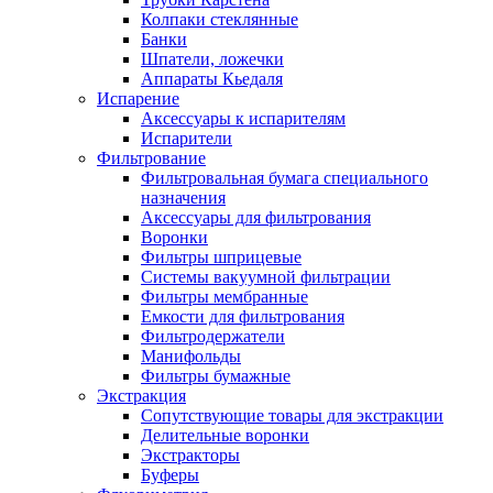
Колпаки стеклянные
Банки
Шпатели, ложечки
Аппараты Кьедаля
Испарение
Аксессуары к испарителям
Испарители
Фильтрование
Фильтровальная бумага специального
назначения
Аксессуары для фильтрования
Воронки
Фильтры шприцевые
Системы вакуумной фильтрации
Фильтры мембранные
Емкости для фильтрования
Фильтродержатели
Манифольды
Фильтры бумажные
Экстракция
Сопутствующие товары для экстракции
Делительные воронки
Экстракторы
Буферы