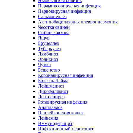
Ньюкаслская болезнь
Парамиксовирусная инфекция
Парвовирусная инфекция
Сальмонеллез
Актинобациллярная плевропневмония
Чесотка свиней
Сибирская язва
Ящур
Бруцеллез
Туберкулез
Лямблиоз
Эрлихиоз
Чумка
Бешенство
Коронавирусная инфекция
Болезнь Лайма
Лейшманиоз
Дирофиляриоз
Лептоспироз
Ротавирусная инфекция
Анаплазмоз
Панлейкопения кошек
Лейкемия
Иммунодефицит
Инфекционный перитонит