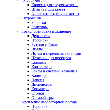
Флуориметрия
Кюветы для флуориметрии
Штативы для кювет
Анализаторы, флуориметры
Титрование
Бюретки
Реактивы
Транспортировка и хранение
Держатели
Пробирки
Бутыли и банки
Виалы
Лотки и переносные станции
Штативы для пробирок
Крышки
Контейнеры
Боксы и системы хранения
Канистры
Пакеты
Диспенсеры
Кримперы
Стойки
Органайзеры
Крепление лабораторной посуды
Подставки