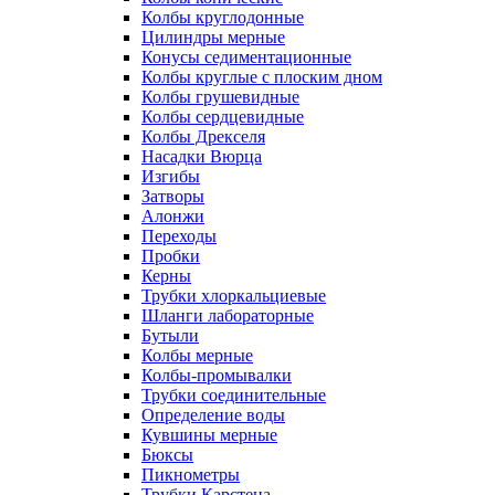
Колбы круглодонные
Цилиндры мерные
Конусы седиментационные
Колбы круглые с плоским дном
Колбы грушевидные
Колбы сердцевидные
Колбы Дрекселя
Насадки Вюрца
Изгибы
Затворы
Алонжи
Переходы
Пробки
Керны
Трубки хлоркальциевые
Шланги лабораторные
Бутыли
Колбы мерные
Колбы-промывалки
Трубки соединительные
Определение воды
Кувшины мерные
Бюксы
Пикнометры
Трубки Карстена