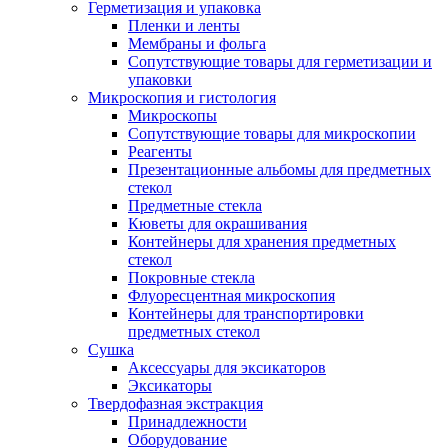
Герметизация и упаковка
Пленки и ленты
Мембраны и фольга
Сопутствующие товары для герметизации и
упаковки
Микроскопия и гистология
Микроскопы
Сопутствующие товары для микроскопии
Реагенты
Презентационные альбомы для предметных
стекол
Предметные стекла
Кюветы для окрашивания
Контейнеры для хранения предметных
стекол
Покровные стекла
Флуоресцентная микроскопия
Контейнеры для транспортировки
предметных стекол
Сушка
Аксессуары для эксикаторов
Эксикаторы
Твердофазная экстракция
Принадлежности
Оборудование