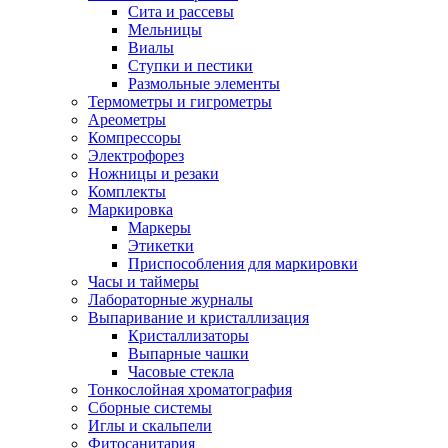
Сита и рассевы
Мельницы
Виалы
Ступки и пестики
Размольные элементы
Термометры и гигрометры
Ареометры
Компрессоры
Электрофорез
Ножницы и резаки
Комплекты
Маркировка
Маркеры
Этикетки
Приспособления для маркировки
Часы и таймеры
Лабораторные журналы
Выпаривание и кристаллизация
Кристаллизаторы
Выпарные чашки
Часовые стекла
Тонкослойная хроматография
Сборные системы
Иглы и скальпели
Фитосанитария