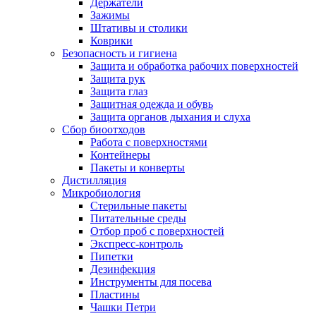
Держатели
Зажимы
Штативы и столики
Коврики
Безопасность и гигиена
Защита и обработка рабочих поверхностей
Защита рук
Защита глаз
Защитная одежда и обувь
Защита органов дыхания и слуха
Сбор биоотходов
Работа с поверхностями
Контейнеры
Пакеты и конверты
Дистилляция
Микробиология
Стерильные пакеты
Питательные среды
Отбор проб с поверхностей
Экспресс-контроль
Пипетки
Дезинфекция
Инструменты для посева
Пластины
Чашки Петри