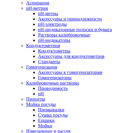
Аспирация
pH-метрия
pH-метры
Аксессуары и принадлежности
pH-электроды
pH-индикаторные полоски и бумага
Растворы калибровочные
pH-индикаторы
Кондуктометрия
Кондуктометры
Аксессуары для кондуктометров
Стандарты
Гомогенизация
Аксессуары к гомогенизаторам
Гомогенизаторы
Калибровочные растворы
Проводимость
pH
Пинцеты
Мойка посуды
Промывалки
Сушка посуды
Ершики
Мойки
Измельчение и рассев