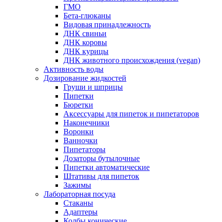
ГМО
Бета-глюканы
Видовая принадлежность
ДНК свиньи
ДНК коровы
ДНК курицы
ДНК животного происхождения (vegan)
Активность воды
Дозирование жидкостей
Груши и шприцы
Пипетки
Бюретки
Аксессуары для пипеток и пипетаторов
Наконечники
Воронки
Ванночки
Пипетаторы
Дозаторы бутылочные
Пипетки автоматические
Штативы для пипеток
Зажимы
Лабораторная посуда
Стаканы
Адаптеры
Колбы конические