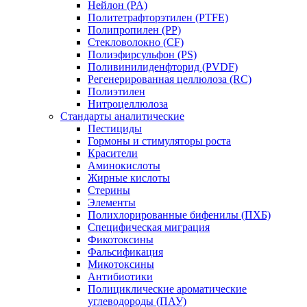
Нейлон (PA)
Политетрафторэтилен (PTFE)
Полипропилен (PP)
Стекловолокно (CF)
Полиэфирсульфон (PS)
Поливинилиденфторид (PVDF)
Регенерированная целлюлоза (RC)
Полиэтилен
Нитроцеллюлоза
Стандарты аналитические
Пестициды
Гормоны и стимуляторы роста
Красители
Аминокислоты
Жирные кислоты
Стерины
Элементы
Полихлорированные бифенилы (ПХБ)
Специфическая миграция
Фикотоксины
Фальсификация
Микотоксины
Антибиотики
Полициклические ароматические
углеводороды (ПАУ)