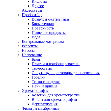
Кислоты
Другое
Аксессуары
Пробоотбор
Воздух и сжатые газы
Биоматериал
Поверхность
Пищевые продукты
Вода
Контрольные материалы
Реагенты
Насосы
Нагревание
Бани
Плитки и колбонагреватели
Термостаты
Сопутствующие товары для нагревания
Горелки
Тигли и лодочки
Печи и щипцы
Хроматография
Колонки для хроматографии
Виалы для хроматографии
Дериватизация
Фильтры мембранные