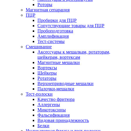
Роторы
Магнитная сепарация
ПЦР
Пробирки для ПЦР
Сопутствующие товары для ПЦР
Пробоподготовка
Амплификация
Тест-системы
Смешивание
Аксессуары к мешалкам, ротаторам,
шейкерам, вортексам
Магнитные мешалки
Вортексы
Шейкеры
Ротаторы
Верхнеприводные мешалки
Палочки-мешалки
Тест-полоски
Качество фритюра
Аллергены
Микотоксины
Фальсификация
Видовая принадлежность
Белки
Индикаторная бумага и тест-полоски