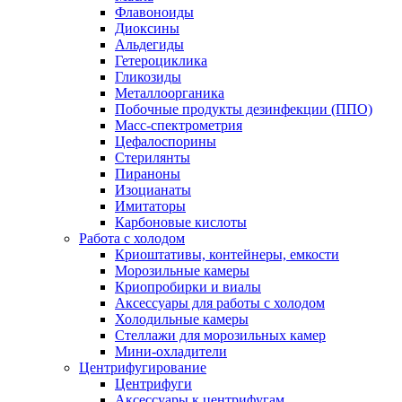
Флавоноиды
Диоксины
Альдегиды
Гетероциклика
Гликозиды
Металлоорганика
Побочные продукты дезинфекции (ППО)
Масс-спектрометрия
Цефалоспорины
Стерилянты
Пираноны
Изоцианаты
Имитаторы
Карбоновые кислоты
Работа с холодом
Криоштативы, контейнеры, емкости
Морозильные камеры
Криопробирки и виалы
Аксессуары для работы с холодом
Холодильные камеры
Стеллажи для морозильных камер
Мини-охладители
Центрифугирование
Центрифуги
Аксессуары к центрифугам