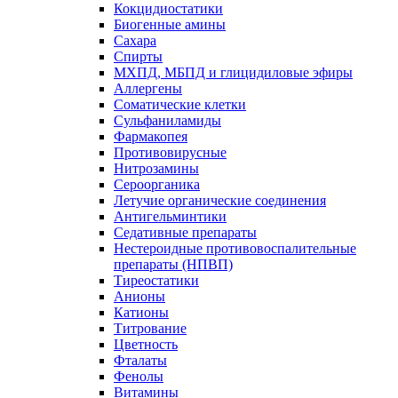
Кокцидиостатики
Биогенные амины
Сахара
Спирты
МХПД, МБПД и глицидиловые эфиры
Аллергены
Соматические клетки
Сульфаниламиды
Фармакопея
Противовирусные
Нитрозамины
Сероорганика
Летучие органические соединения
Антигельминтики
Седативные препараты
Нестероидные противовоспалительные
препараты (НПВП)
Тиреостатики
Анионы
Катионы
Титрование
Цветность
Фталаты
Фенолы
Витамины