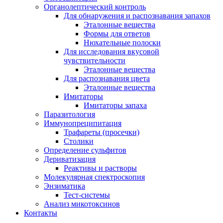
Органолептический контроль
Для обнаружения и распознавания запахов
Эталонные вещества
Формы для ответов
Нюхательные полоски
Для исследования вкусовой
чувствительности
Эталонные вещества
Для распознавания цвета
Эталонные вещества
Имитаторы
Имитаторы запаха
Паразитология
Иммунопреципитация
Трафареты (просечки)
Столики
Определение сульфитов
Дериватизация
Реактивы и растворы
Молекулярная спектроскопия
Энзиматика
Тест-системы
Анализ микотоксинов
Контакты