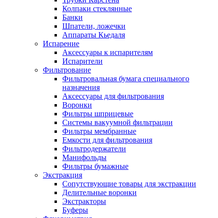
Колпаки стеклянные
Банки
Шпатели, ложечки
Аппараты Кьедаля
Испарение
Аксессуары к испарителям
Испарители
Фильтрование
Фильтровальная бумага специального
назначения
Аксессуары для фильтрования
Воронки
Фильтры шприцевые
Системы вакуумной фильтрации
Фильтры мембранные
Емкости для фильтрования
Фильтродержатели
Манифольды
Фильтры бумажные
Экстракция
Сопутствующие товары для экстракции
Делительные воронки
Экстракторы
Буферы