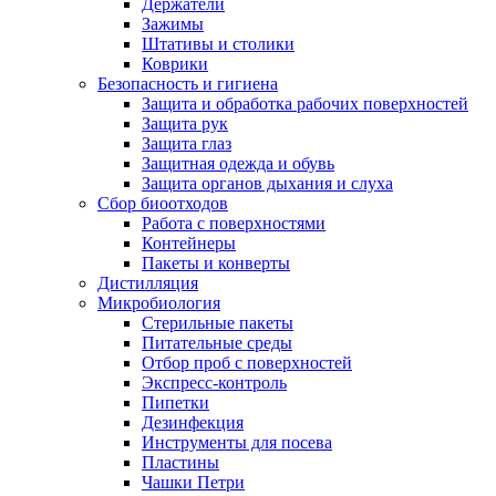
Держатели
Зажимы
Штативы и столики
Коврики
Безопасность и гигиена
Защита и обработка рабочих поверхностей
Защита рук
Защита глаз
Защитная одежда и обувь
Защита органов дыхания и слуха
Сбор биоотходов
Работа с поверхностями
Контейнеры
Пакеты и конверты
Дистилляция
Микробиология
Стерильные пакеты
Питательные среды
Отбор проб с поверхностей
Экспресс-контроль
Пипетки
Дезинфекция
Инструменты для посева
Пластины
Чашки Петри