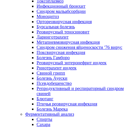
Токсоплазмоз
Инфекционный бронхит
Синдром мальабсорбции
Моноцитоз
Ортореовирусная инфекция
Бурсальная болезнь
Реовирусный теносиновит
Ларинготрахеит
Метапневмовирусная инфекция
Синдром снижения яйценоскости '76 вирус
Поксвирусная инфекция
Болезнь Гамборо
Реовирусный энтеронефрит индеек
Ринотрахеит индеек
Свиной грипп
Болезнь Ауески
Псевдобешенство
Репродуктивный и респираторный синдром
свиней
Блютанг
Птичья реовирусная инфекция
Болезнь Марека
Ферментативный анализ
Спирты
Сахара