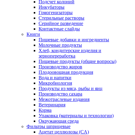
Подсчет колоний
Инкубаторы
Гомогенизаторы
Стерильные растворы
Серийное разведение
Контактные слайды
Книги
Пищевые добавки и ингредиенты
Молочные продукты
Хлеб, кондитерские изделия и
зернопереработка
Пищевые продукты (общие вопросы)
Производство жиров
Плодоовощная продукция
Вода и напитки
Микробиология
Продукты из мяса, рыбы и яиц
Производство сахара
Межотраслевые издания
Ветеринария
Корма
Упаковка (материалы и технологии)
Окружающая среда
Фильтры шприцевые
Ацетат целлюлозы (CA)