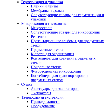
Герметизация и упаковка
Пленки и ленты
Мембраны и фольга
Сопутствующие товары для герметизации и
упаковки
Микроскопия и гистология
Микроскопы
Сопутствующие товары для микроскопии
Реагенты
Презентационные альбомы для предметных
стекол
Предметные стекла
Кюветы для окрашивания
Контейнеры для хранения предметных
стекол
Покровные стекла
Флуоресцентная микроскопия
Контейнеры для транспортировки
предметных стекол
Сушка
Аксессуары для эксикаторов
Эксикаторы
Твердофазная экстракция
Принадлежности
Оборудование