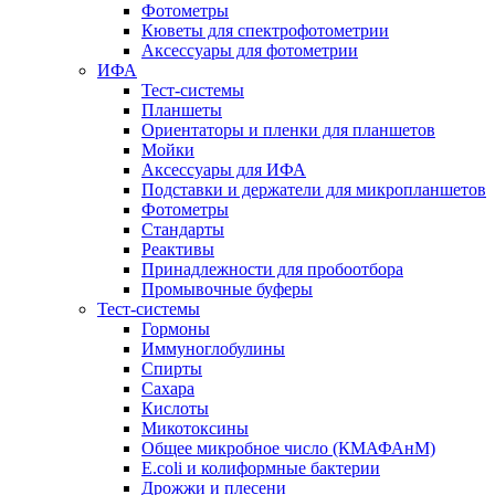
Фотометры
Кюветы для спектрофотометрии
Аксессуары для фотометрии
ИФА
Тест-системы
Планшеты
Ориентаторы и пленки для планшетов
Мойки
Аксессуары для ИФА
Подставки и держатели для микропланшетов
Фотометры
Стандарты
Реактивы
Принадлежности для пробоотбора
Промывочные буферы
Тест-системы
Гормоны
Иммуноглобулины
Спирты
Сахара
Кислоты
Микотоксины
Общее микробное число (КМАФАнМ)
E.coli и колиформные бактерии
Дрожжи и плесени