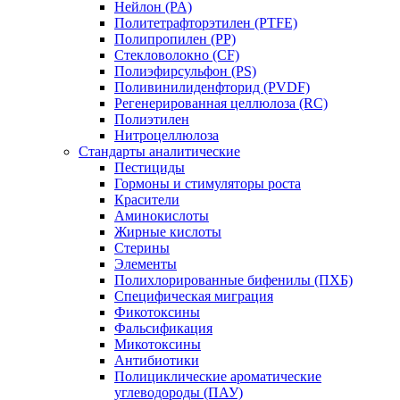
Нейлон (PA)
Политетрафторэтилен (PTFE)
Полипропилен (PP)
Стекловолокно (CF)
Полиэфирсульфон (PS)
Поливинилиденфторид (PVDF)
Регенерированная целлюлоза (RC)
Полиэтилен
Нитроцеллюлоза
Стандарты аналитические
Пестициды
Гормоны и стимуляторы роста
Красители
Аминокислоты
Жирные кислоты
Стерины
Элементы
Полихлорированные бифенилы (ПХБ)
Специфическая миграция
Фикотоксины
Фальсификация
Микотоксины
Антибиотики
Полициклические ароматические
углеводороды (ПАУ)