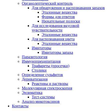
Органолептический контроль
Для обнаружения и распознавания запахов
Эталонные вещества
Формы для ответов
Нюхательные полоски
Для исследования вкусовой
чувствительности
Эталонные вещества
Для распознавания цвета
Эталонные вещества
Имитаторы
Имитаторы запаха
Паразитология
Иммунопреципитация
Трафареты (просечки)
Столики
Определение сульфитов
Дериватизация
Реактивы и растворы
Молекулярная спектроскопия
Энзиматика
Тест-системы
Анализ микотоксинов
Контакты