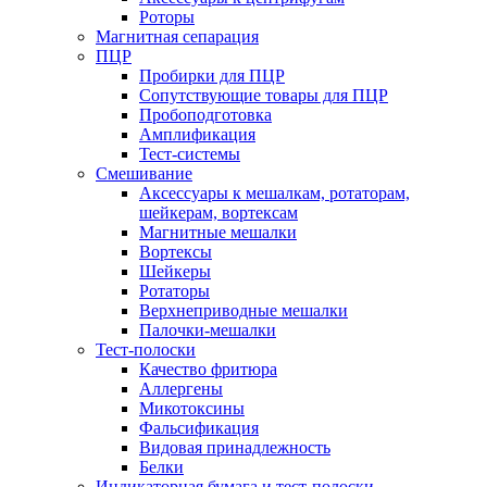
Роторы
Магнитная сепарация
ПЦР
Пробирки для ПЦР
Сопутствующие товары для ПЦР
Пробоподготовка
Амплификация
Тест-системы
Смешивание
Аксессуары к мешалкам, ротаторам,
шейкерам, вортексам
Магнитные мешалки
Вортексы
Шейкеры
Ротаторы
Верхнеприводные мешалки
Палочки-мешалки
Тест-полоски
Качество фритюра
Аллергены
Микотоксины
Фальсификация
Видовая принадлежность
Белки
Индикаторная бумага и тест-полоски