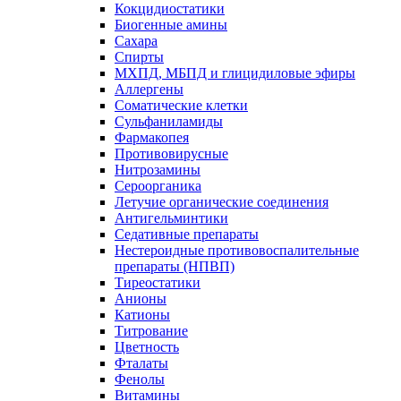
Кокцидиостатики
Биогенные амины
Сахара
Спирты
МХПД, МБПД и глицидиловые эфиры
Аллергены
Соматические клетки
Сульфаниламиды
Фармакопея
Противовирусные
Нитрозамины
Сероорганика
Летучие органические соединения
Антигельминтики
Седативные препараты
Нестероидные противовоспалительные
препараты (НПВП)
Тиреостатики
Анионы
Катионы
Титрование
Цветность
Фталаты
Фенолы
Витамины