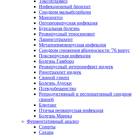
Токсоплазмоз
Инфекционный бронхит
Синдром мальабсорбции
Моноцитоз
Ортореовирусная инфекция
Бурсальная болезнь
Реовирусный теносиновит
Ларинготрахеит
Метапневмовирусная инфекция
Синдром снижения яйценоскости '76 вирус
Поксвирусная инфекция
Болезнь Гамборо
Реовирусный энтеронефрит индеек
Ринотрахеит индеек
Свиной грипп
Болезнь Ауески
Псевдобешенство
Репродуктивный и респираторный синдром
свиней
Блютанг
Птичья реовирусная инфекция
Болезнь Марека
Ферментативный анализ
Спирты
Сахара