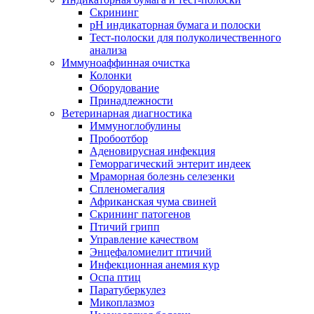
Скрининг
pH индикаторная бумага и полоски
Тест-полоски для полуколичественного
анализа
Иммуноаффинная очистка
Колонки
Оборудование
Принадлежности
Ветеринарная диагностика
Иммуноглобулины
Пробоотбор
Аденовирусная инфекция
Геморрагический энтерит индеек
Мраморная болезнь селезенки
Спленомегалия
Африканская чума свиней
Скрининг патогенов
Птичий грипп
Управление качеством
Энцефаломиелит птичий
Инфекционная анемия кур
Оспа птиц
Паратуберкулез
Микоплазмоз