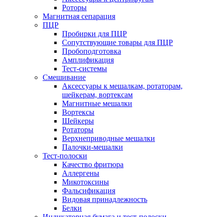
Роторы
Магнитная сепарация
ПЦР
Пробирки для ПЦР
Сопутствующие товары для ПЦР
Пробоподготовка
Амплификация
Тест-системы
Смешивание
Аксессуары к мешалкам, ротаторам,
шейкерам, вортексам
Магнитные мешалки
Вортексы
Шейкеры
Ротаторы
Верхнеприводные мешалки
Палочки-мешалки
Тест-полоски
Качество фритюра
Аллергены
Микотоксины
Фальсификация
Видовая принадлежность
Белки
Индикаторная бумага и тест-полоски