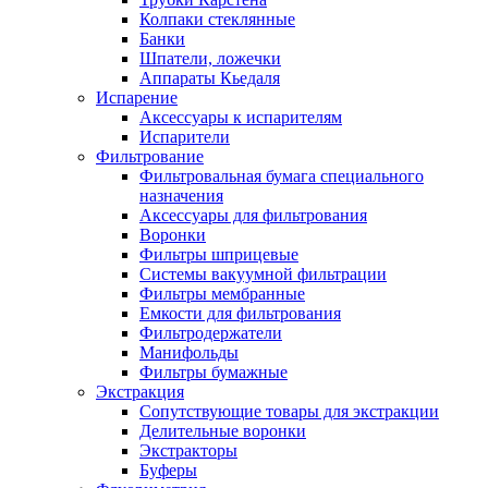
Колпаки стеклянные
Банки
Шпатели, ложечки
Аппараты Кьедаля
Испарение
Аксессуары к испарителям
Испарители
Фильтрование
Фильтровальная бумага специального
назначения
Аксессуары для фильтрования
Воронки
Фильтры шприцевые
Системы вакуумной фильтрации
Фильтры мембранные
Емкости для фильтрования
Фильтродержатели
Манифольды
Фильтры бумажные
Экстракция
Сопутствующие товары для экстракции
Делительные воронки
Экстракторы
Буферы