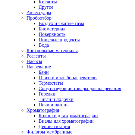
Кислоты
Другое
Аксессуары
Пробоотбор
Воздух и сжатые газы
Биоматериал
Поверхность
Пищевые продукты
Вода
Контрольные материалы
Реагенты
Насосы
Нагревание
Бани
Плитки и колбонагреватели
Термостаты
Сопутствующие товары для нагревания
Горелки
Тигли и лодочки
Печи и щипцы
Хроматография
Колонки для хроматографии
Виалы для хроматографии
Дериватизация
Фильтры мембранные