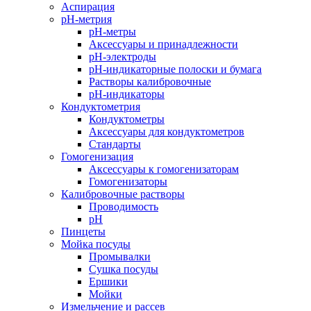
Аспирация
pH-метрия
pH-метры
Аксессуары и принадлежности
pH-электроды
pH-индикаторные полоски и бумага
Растворы калибровочные
pH-индикаторы
Кондуктометрия
Кондуктометры
Аксессуары для кондуктометров
Стандарты
Гомогенизация
Аксессуары к гомогенизаторам
Гомогенизаторы
Калибровочные растворы
Проводимость
pH
Пинцеты
Мойка посуды
Промывалки
Сушка посуды
Ершики
Мойки
Измельчение и рассев