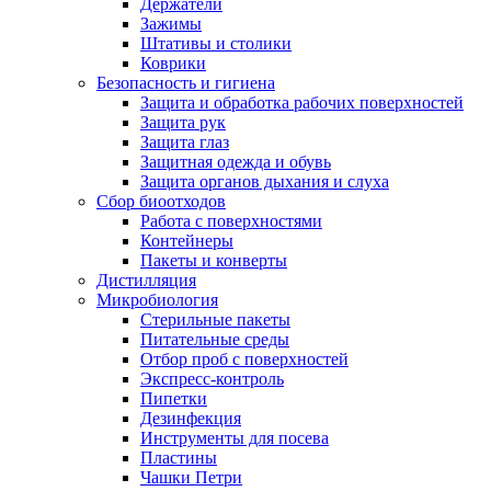
Держатели
Зажимы
Штативы и столики
Коврики
Безопасность и гигиена
Защита и обработка рабочих поверхностей
Защита рук
Защита глаз
Защитная одежда и обувь
Защита органов дыхания и слуха
Сбор биоотходов
Работа с поверхностями
Контейнеры
Пакеты и конверты
Дистилляция
Микробиология
Стерильные пакеты
Питательные среды
Отбор проб с поверхностей
Экспресс-контроль
Пипетки
Дезинфекция
Инструменты для посева
Пластины
Чашки Петри