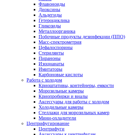
Флавоноиды
Диоксины
Альдегиды
Гетероциклика
Гликозиды
Металлоорганика
Побочные продукты дезинфекции (ППО)
Масс-спектрометрия
Цефалоспорины
Стерилянты
Пираноны
Изоцианаты
Имитаторы
Карбоновые кислоты
Работа с холодом
Криоштативы, контейнеры, емкости
Морозильные камеры
Криопробирки и виалы
Аксессуары для работы с холодом
Холодильные камеры
Стеллажи для морозильных камер
Мини-охладители
Центрифугирование
Центрифуги
Аксессуары к центрифугам