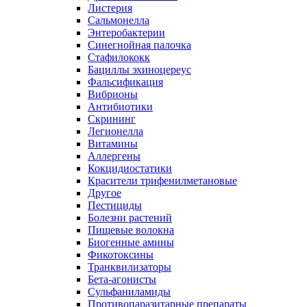
Листерия
Сальмонелла
Энтеробактерии
Синегнойная палочка
Стафилококк
Бациллы эхиноцереус
Фальсификация
Вибрионы
Антибиотики
Скрининг
Легионелла
Витамины
Аллергены
Кокцидиостатики
Красители трифенилметановые
Другое
Пестициды
Болезни растений
Пищевые волокна
Биогенные амины
Фикотоксины
Транквилизаторы
Бета-агонисты
Сульфаниламиды
Противопаразитарные препараты