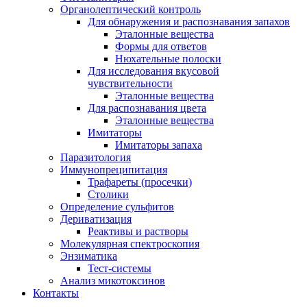
Органолептический контроль
Для обнаружения и распознавания запахов
Эталонные вещества
Формы для ответов
Нюхательные полоски
Для исследования вкусовой
чувствительности
Эталонные вещества
Для распознавания цвета
Эталонные вещества
Имитаторы
Имитаторы запаха
Паразитология
Иммунопреципитация
Трафареты (просечки)
Столики
Определение сульфитов
Дериватизация
Реактивы и растворы
Молекулярная спектроскопия
Энзиматика
Тест-системы
Анализ микотоксинов
Контакты