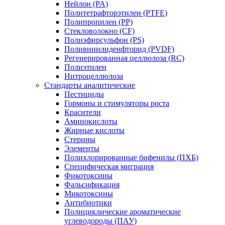
Нейлон (PA)
Политетрафторэтилен (PTFE)
Полипропилен (PP)
Стекловолокно (CF)
Полиэфирсульфон (PS)
Поливинилиденфторид (PVDF)
Регенерированная целлюлоза (RC)
Полиэтилен
Нитроцеллюлоза
Стандарты аналитические
Пестициды
Гормоны и стимуляторы роста
Красители
Аминокислоты
Жирные кислоты
Стерины
Элементы
Полихлорированные бифенилы (ПХБ)
Специфическая миграция
Фикотоксины
Фальсификация
Микотоксины
Антибиотики
Полициклические ароматические
углеводороды (ПАУ)