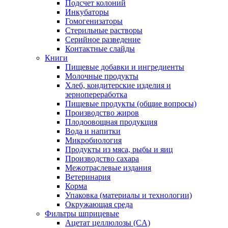
Подсчет колоний
Инкубаторы
Гомогенизаторы
Стерильные растворы
Серийное разведение
Контактные слайды
Книги
Пищевые добавки и ингредиенты
Молочные продукты
Хлеб, кондитерские изделия и
зернопереработка
Пищевые продукты (общие вопросы)
Производство жиров
Плодоовощная продукция
Вода и напитки
Микробиология
Продукты из мяса, рыбы и яиц
Производство сахара
Межотраслевые издания
Ветеринария
Корма
Упаковка (материалы и технологии)
Окружающая среда
Фильтры шприцевые
Ацетат целлюлозы (CA)