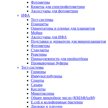
Фотометры
Кюветы для спектрофотометрии
Аксессуары для фотометрии
ИФА
Тест-системы
Планшеты
Ориентаторы и пленки для планшетов
Мойки
Аксессуары для ИФА
Подставки и держатели для микропланшетов
Фотометры
Стандарты
Реактивы
Принадлежности для пробоотбора
Промывочные буферы
Тест-системы
Гормоны
Иммуноглобулины
Спирты
Сахара
Кислоты
Микотоксины
Общее микробное число (КМАФАнМ)
E.coli и колиформные бактерии
Дрожжи и плесени