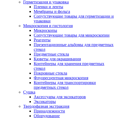
Герметизация и упаковка
Пленки и ленты
Мембраны и фольга
Сопутствующие товары для герметизации и
упаковки
Микроскопия и гистология
Микроскопы
Сопутствующие товары для микроскопии
Реагенты
Презентационные альбомы для предметных
стекол
Предметные стекла
Кюветы для окрашивания
Контейнеры для хранения предметных
стекол
Покровные стекла
Флуоресцентная микроскопия
Контейнеры для транспортировки
предметных стекол
Сушка
Аксессуары для эксикаторов
Эксикаторы
Твердофазная экстракция
Принадлежности
Оборудование