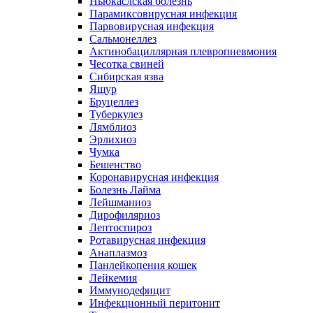
Ньюкаслская болезнь
Парамиксовирусная инфекция
Парвовирусная инфекция
Сальмонеллез
Актинобациллярная плевропневмония
Чесотка свиней
Сибирская язва
Ящур
Бруцеллез
Туберкулез
Лямблиоз
Эрлихиоз
Чумка
Бешенство
Коронавирусная инфекция
Болезнь Лайма
Лейшманиоз
Дирофиляриоз
Лептоспироз
Ротавирусная инфекция
Анаплазмоз
Панлейкопения кошек
Лейкемия
Иммунодефицит
Инфекционный перитонит