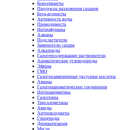
Консерванты
Продукты разложения сахаров
Бета-агонисты
Активность воды
Проводимость
Нитрофураны
Алканы
Подсластители
Заменители сахара
Алкалоиды
Галогенсодержащие растворители
Ароматические углеводороды
Эфиры
ГМО
Галогензамещенные уксусные кислоты
Амины
Галогенароматические соединения
Нитроароматика
Галоэтаны
Тригалометаны
Амиды
Антиоксиданты
Глицериды
Дериватизация
Масла