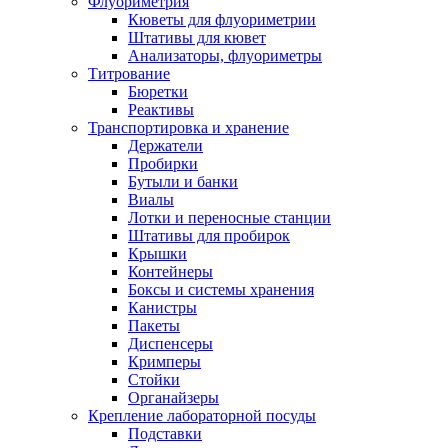
Флуориметрия
Кюветы для флуориметрии
Штативы для кювет
Анализаторы, флуориметры
Титрование
Бюретки
Реактивы
Транспортировка и хранение
Держатели
Пробирки
Бутыли и банки
Виалы
Лотки и переносные станции
Штативы для пробирок
Крышки
Контейнеры
Боксы и системы хранения
Канистры
Пакеты
Диспенсеры
Кримперы
Стойки
Органайзеры
Крепление лабораторной посуды
Подставки