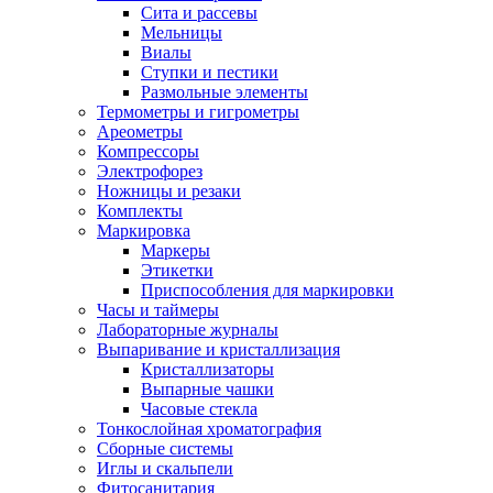
Сита и рассевы
Мельницы
Виалы
Ступки и пестики
Размольные элементы
Термометры и гигрометры
Ареометры
Компрессоры
Электрофорез
Ножницы и резаки
Комплекты
Маркировка
Маркеры
Этикетки
Приспособления для маркировки
Часы и таймеры
Лабораторные журналы
Выпаривание и кристаллизация
Кристаллизаторы
Выпарные чашки
Часовые стекла
Тонкослойная хроматография
Сборные системы
Иглы и скальпели
Фитосанитария