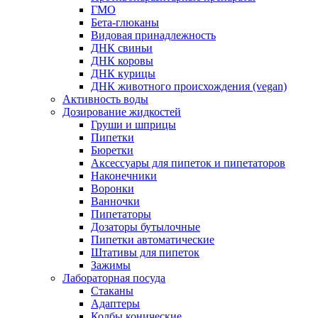
ГМО
Бета-глюканы
Видовая принадлежность
ДНК свиньи
ДНК коровы
ДНК курицы
ДНК животного происхождения (vegan)
Активность воды
Дозирование жидкостей
Груши и шприцы
Пипетки
Бюретки
Аксессуары для пипеток и пипетаторов
Наконечники
Воронки
Ванночки
Пипетаторы
Дозаторы бутылочные
Пипетки автоматические
Штативы для пипеток
Зажимы
Лабораторная посуда
Стаканы
Адаптеры
Колбы конические