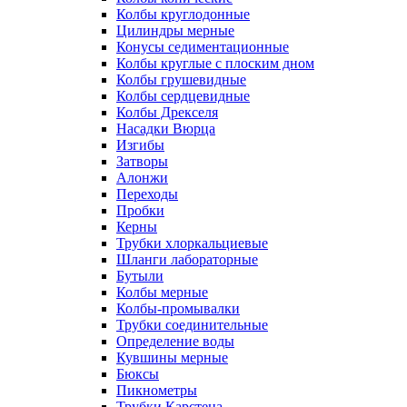
Колбы круглодонные
Цилиндры мерные
Конусы седиментационные
Колбы круглые с плоским дном
Колбы грушевидные
Колбы сердцевидные
Колбы Дрекселя
Насадки Вюрца
Изгибы
Затворы
Алонжи
Переходы
Пробки
Керны
Трубки хлоркальциевые
Шланги лабораторные
Бутыли
Колбы мерные
Колбы-промывалки
Трубки соединительные
Определение воды
Кувшины мерные
Бюксы
Пикнометры
Трубки Карстена