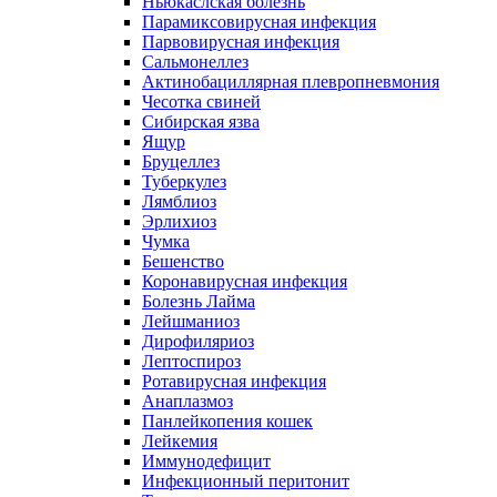
Ньюкаслская болезнь
Парамиксовирусная инфекция
Парвовирусная инфекция
Сальмонеллез
Актинобациллярная плевропневмония
Чесотка свиней
Сибирская язва
Ящур
Бруцеллез
Туберкулез
Лямблиоз
Эрлихиоз
Чумка
Бешенство
Коронавирусная инфекция
Болезнь Лайма
Лейшманиоз
Дирофиляриоз
Лептоспироз
Ротавирусная инфекция
Анаплазмоз
Панлейкопения кошек
Лейкемия
Иммунодефицит
Инфекционный перитонит