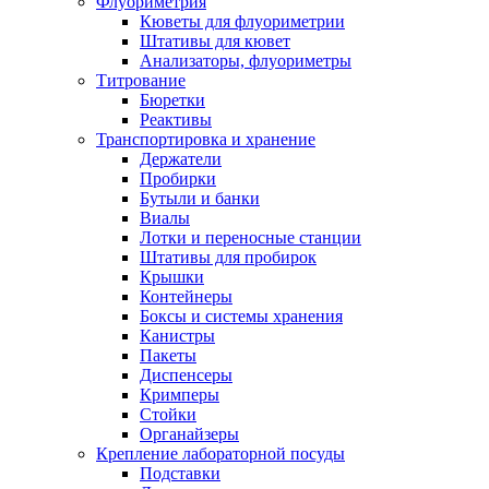
Флуориметрия
Кюветы для флуориметрии
Штативы для кювет
Анализаторы, флуориметры
Титрование
Бюретки
Реактивы
Транспортировка и хранение
Держатели
Пробирки
Бутыли и банки
Виалы
Лотки и переносные станции
Штативы для пробирок
Крышки
Контейнеры
Боксы и системы хранения
Канистры
Пакеты
Диспенсеры
Кримперы
Стойки
Органайзеры
Крепление лабораторной посуды
Подставки