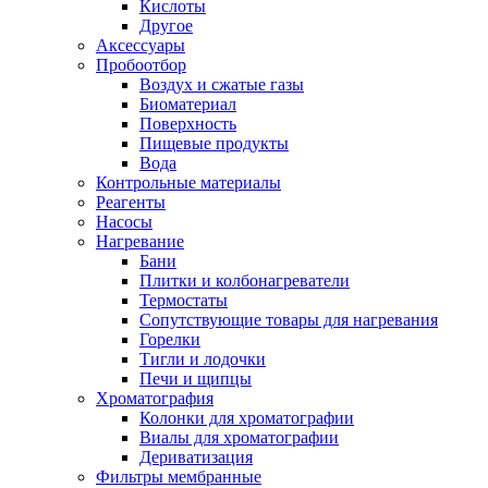
Кислоты
Другое
Аксессуары
Пробоотбор
Воздух и сжатые газы
Биоматериал
Поверхность
Пищевые продукты
Вода
Контрольные материалы
Реагенты
Насосы
Нагревание
Бани
Плитки и колбонагреватели
Термостаты
Сопутствующие товары для нагревания
Горелки
Тигли и лодочки
Печи и щипцы
Хроматография
Колонки для хроматографии
Виалы для хроматографии
Дериватизация
Фильтры мембранные