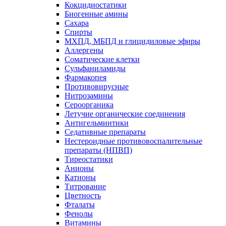
Кокцидиостатики
Биогенные амины
Сахара
Спирты
МХПД, МБПД и глицидиловые эфиры
Аллергены
Соматические клетки
Сульфаниламиды
Фармакопея
Противовирусные
Нитрозамины
Сероорганика
Летучие органические соединения
Антигельминтики
Седативные препараты
Нестероидные противовоспалительные
препараты (НПВП)
Тиреостатики
Анионы
Катионы
Титрование
Цветность
Фталаты
Фенолы
Витамины