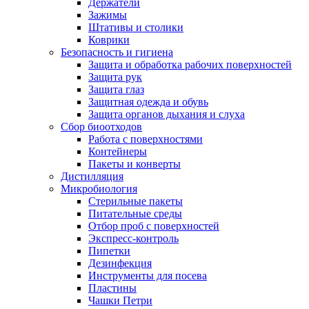
Держатели
Зажимы
Штативы и столики
Коврики
Безопасность и гигиена
Защита и обработка рабочих поверхностей
Защита рук
Защита глаз
Защитная одежда и обувь
Защита органов дыхания и слуха
Сбор биоотходов
Работа с поверхностями
Контейнеры
Пакеты и конверты
Дистилляция
Микробиология
Стерильные пакеты
Питательные среды
Отбор проб с поверхностей
Экспресс-контроль
Пипетки
Дезинфекция
Инструменты для посева
Пластины
Чашки Петри