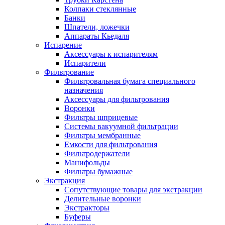
Колпаки стеклянные
Банки
Шпатели, ложечки
Аппараты Кьедаля
Испарение
Аксессуары к испарителям
Испарители
Фильтрование
Фильтровальная бумага специального
назначения
Аксессуары для фильтрования
Воронки
Фильтры шприцевые
Системы вакуумной фильтрации
Фильтры мембранные
Емкости для фильтрования
Фильтродержатели
Манифольды
Фильтры бумажные
Экстракция
Сопутствующие товары для экстракции
Делительные воронки
Экстракторы
Буферы