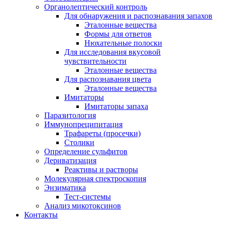
Органолептический контроль
Для обнаружения и распознавания запахов
Эталонные вещества
Формы для ответов
Нюхательные полоски
Для исследования вкусовой
чувствительности
Эталонные вещества
Для распознавания цвета
Эталонные вещества
Имитаторы
Имитаторы запаха
Паразитология
Иммунопреципитация
Трафареты (просечки)
Столики
Определение сульфитов
Дериватизация
Реактивы и растворы
Молекулярная спектроскопия
Энзиматика
Тест-системы
Анализ микотоксинов
Контакты