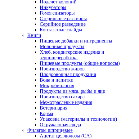
Подсчет колоний
Инкубаторы
Гомогенизаторы
Стерильные растворы
Серийное разведение
Контактные слайды
Книги
Пищевые добавки и ингредиенты
Молочные продукты
Хлеб, кондитерские изделия и
зернопереработка
Пищевые продукты (общие вопросы)
Производство жиров
Плодоовощная продукция
Вода и напитки
Микробиология
Продукты из мяса, рыбы и яиц
Производство сахара
Межотраслевые издания
Ветеринария
Корма
Упаковка (материалы и технологии)
Окружающая среда
Фильтры шприцевые
Ацетат целлюлозы (CA)