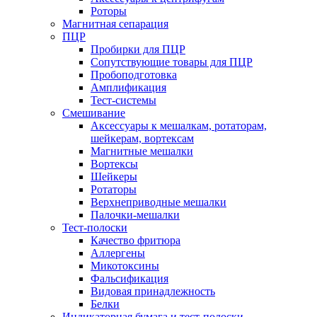
Роторы
Магнитная сепарация
ПЦР
Пробирки для ПЦР
Сопутствующие товары для ПЦР
Пробоподготовка
Амплификация
Тест-системы
Смешивание
Аксессуары к мешалкам, ротаторам,
шейкерам, вортексам
Магнитные мешалки
Вортексы
Шейкеры
Ротаторы
Верхнеприводные мешалки
Палочки-мешалки
Тест-полоски
Качество фритюра
Аллергены
Микотоксины
Фальсификация
Видовая принадлежность
Белки
Индикаторная бумага и тест-полоски