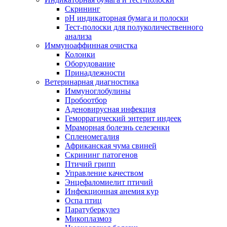
Скрининг
pH индикаторная бумага и полоски
Тест-полоски для полуколичественного
анализа
Иммуноаффинная очистка
Колонки
Оборудование
Принадлежности
Ветеринарная диагностика
Иммуноглобулины
Пробоотбор
Аденовирусная инфекция
Геморрагический энтерит индеек
Мраморная болезнь селезенки
Спленомегалия
Африканская чума свиней
Скрининг патогенов
Птичий грипп
Управление качеством
Энцефаломиелит птичий
Инфекционная анемия кур
Оспа птиц
Паратуберкулез
Микоплазмоз