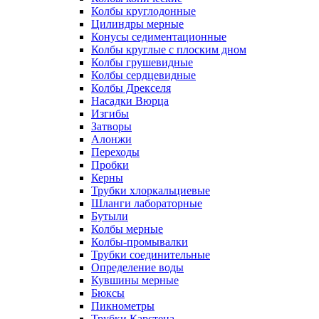
Колбы круглодонные
Цилиндры мерные
Конусы седиментационные
Колбы круглые с плоским дном
Колбы грушевидные
Колбы сердцевидные
Колбы Дрекселя
Насадки Вюрца
Изгибы
Затворы
Алонжи
Переходы
Пробки
Керны
Трубки хлоркальциевые
Шланги лабораторные
Бутыли
Колбы мерные
Колбы-промывалки
Трубки соединительные
Определение воды
Кувшины мерные
Бюксы
Пикнометры
Трубки Карстена