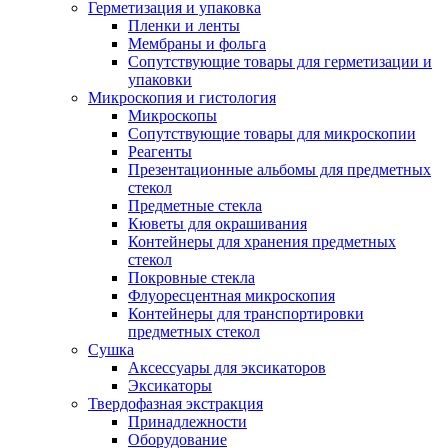
Герметизация и упаковка
Пленки и ленты
Мембраны и фольга
Сопутствующие товары для герметизации и
упаковки
Микроскопия и гистология
Микроскопы
Сопутствующие товары для микроскопии
Реагенты
Презентационные альбомы для предметных
стекол
Предметные стекла
Кюветы для окрашивания
Контейнеры для хранения предметных
стекол
Покровные стекла
Флуоресцентная микроскопия
Контейнеры для транспортировки
предметных стекол
Сушка
Аксессуары для эксикаторов
Эксикаторы
Твердофазная экстракция
Принадлежности
Оборудование