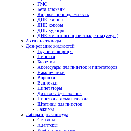
ГМО
Бета-глюканы
Видовая принадлежность
ДНК свиньи
ДНК коровы
ДНК курицы
ДНК животного происхождения (vegan)
Активность воды
Дозирование жидкостей
Груши и шприцы
Пипетки
Бюретки
Аксессуары для пипеток и пипетаторов
Наконечники
Воронки
Ванночки
Пипетаторы
Дозаторы бутылочные
Пипетки автоматические
Штативы для пипеток
Зажимы
Лабораторная посуда
Стаканы
Адаптеры
Колбы конические