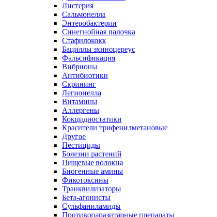
Листерия
Сальмонелла
Энтеробактерии
Синегнойная палочка
Стафилококк
Бациллы эхиноцереус
Фальсификация
Вибрионы
Антибиотики
Скрининг
Легионелла
Витамины
Аллергены
Кокцидиостатики
Красители трифенилметановые
Другое
Пестициды
Болезни растений
Пищевые волокна
Биогенные амины
Фикотоксины
Транквилизаторы
Бета-агонисты
Сульфаниламиды
Противопаразитарные препараты