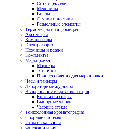
Сита и рассевы
Мельницы
Виалы
Ступки и пестики
Размольные элементы
Термометры и гигрометры
Ареометры
Компрессоры
Электрофорез
Ножницы и резаки
Комплекты
Маркировка
Маркеры
Этикетки
Приспособления для маркировки
Часы и таймеры
Лабораторные журналы
Выпаривание и кристаллизация
Кристаллизаторы
Выпарные чашки
Часовые стекла
Тонкослойная хроматография
Сборные системы
Иглы и скальпели
Фитосанитария