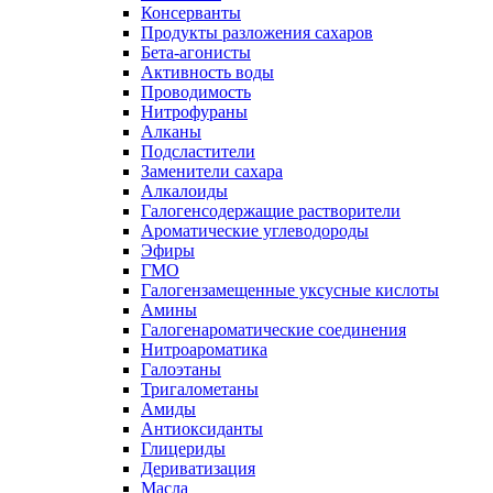
Консерванты
Продукты разложения сахаров
Бета-агонисты
Активность воды
Проводимость
Нитрофураны
Алканы
Подсластители
Заменители сахара
Алкалоиды
Галогенсодержащие растворители
Ароматические углеводороды
Эфиры
ГМО
Галогензамещенные уксусные кислоты
Амины
Галогенароматические соединения
Нитроароматика
Галоэтаны
Тригалометаны
Амиды
Антиоксиданты
Глицериды
Дериватизация
Масла