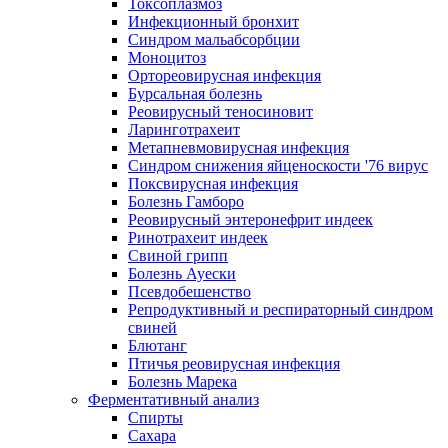
Токсоплазмоз
Инфекционный бронхит
Синдром мальабсорбции
Моноцитоз
Ортореовирусная инфекция
Бурсальная болезнь
Реовирусный теносиновит
Ларинготрахеит
Метапневмовирусная инфекция
Синдром снижения яйценоскости '76 вирус
Поксвирусная инфекция
Болезнь Гамборо
Реовирусный энтеронефрит индеек
Ринотрахеит индеек
Свиной грипп
Болезнь Ауески
Псевдобешенство
Репродуктивный и респираторный синдром
свиней
Блютанг
Птичья реовирусная инфекция
Болезнь Марека
Ферментативный анализ
Спирты
Сахара