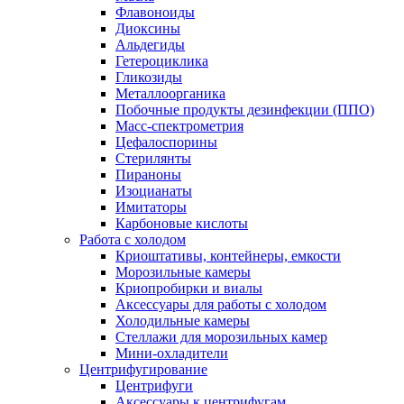
Флавоноиды
Диоксины
Альдегиды
Гетероциклика
Гликозиды
Металлоорганика
Побочные продукты дезинфекции (ППО)
Масс-спектрометрия
Цефалоспорины
Стерилянты
Пираноны
Изоцианаты
Имитаторы
Карбоновые кислоты
Работа с холодом
Криоштативы, контейнеры, емкости
Морозильные камеры
Криопробирки и виалы
Аксессуары для работы с холодом
Холодильные камеры
Стеллажи для морозильных камер
Мини-охладители
Центрифугирование
Центрифуги
Аксессуары к центрифугам