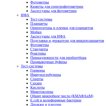
Фотометры
Кюветы для спектрофотометрии
Аксессуары для фотометрии
ИФА
Тест-системы
Планшеты
Ориентаторы и пленки для планшетов
Мойки
Аксессуары для ИФА
Подставки и держатели для микропланшетов
Фотометры
Стандарты
Реактивы
Принадлежности для пробоотбора
Промывочные буферы
Тест-системы
Гормоны
Иммуноглобулины
Спирты
Сахара
Кислоты
Микотоксины
Общее микробное число (КМАФАнМ)
E.coli и колиформные бактерии
Дрожжи и плесени