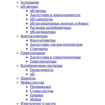
Аспирация
pH-метрия
pH-метры
Аксессуары и принадлежности
pH-электроды
pH-индикаторные полоски и бумага
Растворы калибровочные
pH-индикаторы
Кондуктометрия
Кондуктометры
Аксессуары для кондуктометров
Стандарты
Гомогенизация
Аксессуары к гомогенизаторам
Гомогенизаторы
Калибровочные растворы
Проводимость
pH
Пинцеты
Мойка посуды
Промывалки
Сушка посуды
Ершики
Мойки
Измельчение и рассев