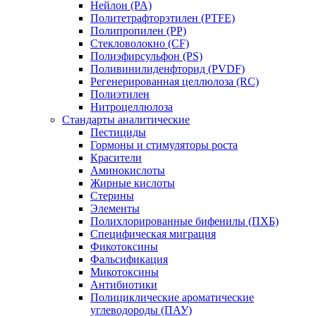
Нейлон (PA)
Политетрафторэтилен (PTFE)
Полипропилен (PP)
Стекловолокно (CF)
Полиэфирсульфон (PS)
Поливинилиденфторид (PVDF)
Регенерированная целлюлоза (RC)
Полиэтилен
Нитроцеллюлоза
Стандарты аналитические
Пестициды
Гормоны и стимуляторы роста
Красители
Аминокислоты
Жирные кислоты
Стерины
Элементы
Полихлорированные бифенилы (ПХБ)
Специфическая миграция
Фикотоксины
Фальсификация
Микотоксины
Антибиотики
Полициклические ароматические
углеводороды (ПАУ)