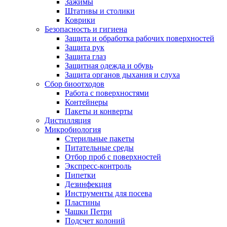
Зажимы
Штативы и столики
Коврики
Безопасность и гигиена
Защита и обработка рабочих поверхностей
Защита рук
Защита глаз
Защитная одежда и обувь
Защита органов дыхания и слуха
Сбор биоотходов
Работа с поверхностями
Контейнеры
Пакеты и конверты
Дистилляция
Микробиология
Стерильные пакеты
Питательные среды
Отбор проб с поверхностей
Экспресс-контроль
Пипетки
Дезинфекция
Инструменты для посева
Пластины
Чашки Петри
Подсчет колоний