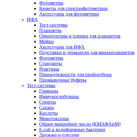
Фотометры
Кюветы для спектрофотометрии
Аксессуары для фотометрии
ИФА
Тест-системы
Планшеты
Ориентаторы и пленки для планшетов
Мойки
Аксессуары для ИФА
Подставки и держатели для микропланшетов
Фотометры
Стандарты
Реактивы
Принадлежности для пробоотбора
Промывочные буферы
Тест-системы
Гормоны
Иммуноглобулины
Спирты
Сахара
Кислоты
Микотоксины
Общее микробное число (КМАФАнМ)
E.coli и колиформные бактерии
Дрожжи и плесени