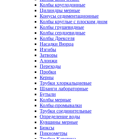
Колбы круглодонные
Цилиндры мерные
Конусы седиментационные
Колбы круглые с плоским дном
Колбы грушевидные
Колбы сердцевидные
Колбы Дрекселя
Насадки Вюрца
Изгибы
Затворы
Алонжи
Переходы
Пробки
Керны
Трубки хлоркальциевые
Шланги лабораторные
Бутыли
Колбы мерные
Колбы-промывалки
Трубки соединительные
Определение воды
Кувшины мерные
Бюксы
Пикнометры
Трубки Карстена