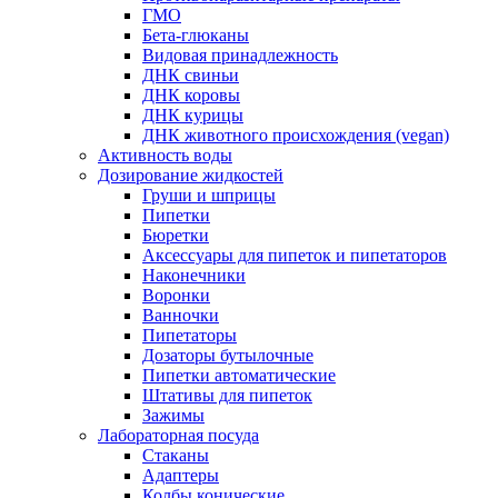
ГМО
Бета-глюканы
Видовая принадлежность
ДНК свиньи
ДНК коровы
ДНК курицы
ДНК животного происхождения (vegan)
Активность воды
Дозирование жидкостей
Груши и шприцы
Пипетки
Бюретки
Аксессуары для пипеток и пипетаторов
Наконечники
Воронки
Ванночки
Пипетаторы
Дозаторы бутылочные
Пипетки автоматические
Штативы для пипеток
Зажимы
Лабораторная посуда
Стаканы
Адаптеры
Колбы конические