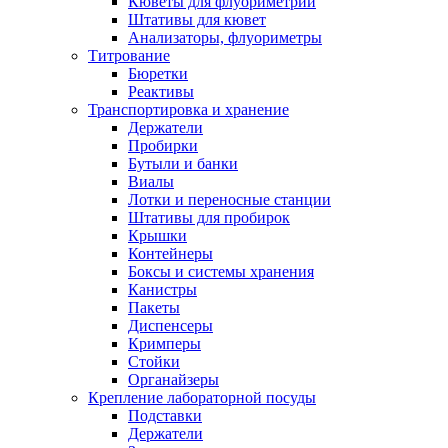
Кюветы для флуориметрии
Штативы для кювет
Анализаторы, флуориметры
Титрование
Бюретки
Реактивы
Транспортировка и хранение
Держатели
Пробирки
Бутыли и банки
Виалы
Лотки и переносные станции
Штативы для пробирок
Крышки
Контейнеры
Боксы и системы хранения
Канистры
Пакеты
Диспенсеры
Кримперы
Стойки
Органайзеры
Крепление лабораторной посуды
Подставки
Держатели