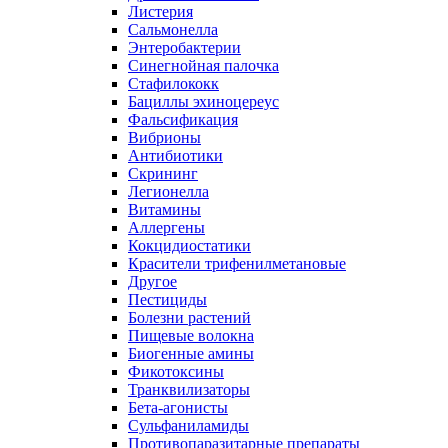
Листерия
Сальмонелла
Энтеробактерии
Синегнойная палочка
Стафилококк
Бациллы эхиноцереус
Фальсификация
Вибрионы
Антибиотики
Скрининг
Легионелла
Витамины
Аллергены
Кокцидиостатики
Красители трифенилметановые
Другое
Пестициды
Болезни растений
Пищевые волокна
Биогенные амины
Фикотоксины
Транквилизаторы
Бета-агонисты
Сульфаниламиды
Противопаразитарные препараты