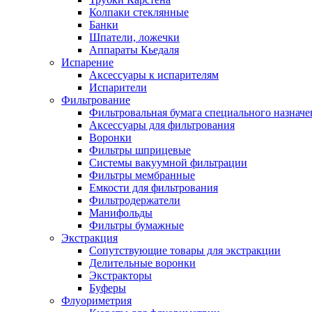
Колпаки стеклянные
Банки
Шпатели, ложечки
Аппараты Кьедаля
Испарение
Аксессуары к испарителям
Испарители
Фильтрование
Фильтровальная бумага специального назначе
Аксессуары для фильтрования
Воронки
Фильтры шприцевые
Системы вакуумной фильтрации
Фильтры мембранные
Емкости для фильтрования
Фильтродержатели
Манифольды
Фильтры бумажные
Экстракция
Сопутствующие товары для экстракции
Делительные воронки
Экстракторы
Буферы
Флуориметрия