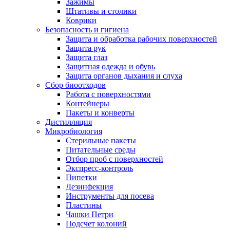
Зажимы
Штативы и столики
Коврики
Безопасность и гигиена
Защита и обработка рабочих поверхностей
Защита рук
Защита глаз
Защитная одежда и обувь
Защита органов дыхания и слуха
Сбор биоотходов
Работа с поверхностями
Контейнеры
Пакеты и конверты
Дистилляция
Микробиология
Стерильные пакеты
Питательные среды
Отбор проб с поверхностей
Экспресс-контроль
Пипетки
Дезинфекция
Инструменты для посева
Пластины
Чашки Петри
Подсчет колоний