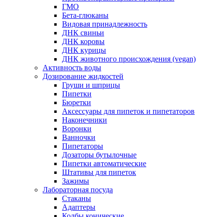
ГМО
Бета-глюканы
Видовая принадлежность
ДНК свиньи
ДНК коровы
ДНК курицы
ДНК животного происхождения (vegan)
Активность воды
Дозирование жидкостей
Груши и шприцы
Пипетки
Бюретки
Аксессуары для пипеток и пипетаторов
Наконечники
Воронки
Ванночки
Пипетаторы
Дозаторы бутылочные
Пипетки автоматические
Штативы для пипеток
Зажимы
Лабораторная посуда
Стаканы
Адаптеры
Колбы конические