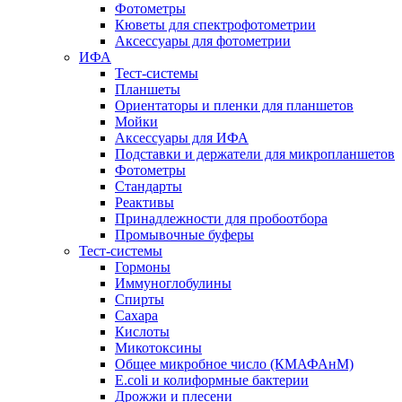
Фотометры
Кюветы для спектрофотометрии
Аксессуары для фотометрии
ИФА
Тест-системы
Планшеты
Ориентаторы и пленки для планшетов
Мойки
Аксессуары для ИФА
Подставки и держатели для микропланшетов
Фотометры
Стандарты
Реактивы
Принадлежности для пробоотбора
Промывочные буферы
Тест-системы
Гормоны
Иммуноглобулины
Спирты
Сахара
Кислоты
Микотоксины
Общее микробное число (КМАФАнМ)
E.coli и колиформные бактерии
Дрожжи и плесени