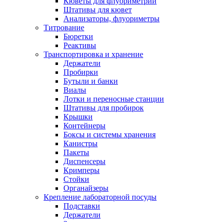
Кюветы для флуориметрии
Штативы для кювет
Анализаторы, флуориметры
Титрование
Бюретки
Реактивы
Транспортировка и хранение
Держатели
Пробирки
Бутыли и банки
Виалы
Лотки и переносные станции
Штативы для пробирок
Крышки
Контейнеры
Боксы и системы хранения
Канистры
Пакеты
Диспенсеры
Кримперы
Стойки
Органайзеры
Крепление лабораторной посуды
Подставки
Держатели