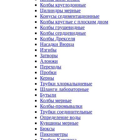
Колбы круглодонные
Цилиндры мерные
Конусы седиментационные
Колбы круглые с плоским дном
Колбы грушевидные
Колбы сердцевидные
Колбы Дрекселя
Насадки Вюрца
Изгибы
Затворы
Алонжи
Переходы
Пробки
Керны
Трубки хлоркальциевые
Шланги лабораторные
Бутыли
Колбы мерные
Колбы-промывалки
Трубки соединительные
Определение воды
Кувшины мерные
Бюксы
Пикнометры
Трубки Карстена