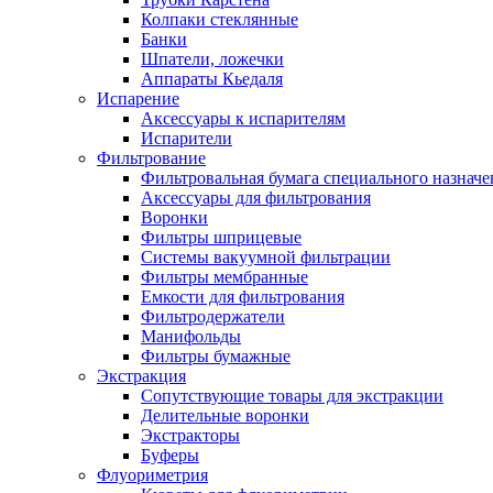
Колпаки стеклянные
Банки
Шпатели, ложечки
Аппараты Кьедаля
Испарение
Аксессуары к испарителям
Испарители
Фильтрование
Фильтровальная бумага специального назначе
Аксессуары для фильтрования
Воронки
Фильтры шприцевые
Системы вакуумной фильтрации
Фильтры мембранные
Емкости для фильтрования
Фильтродержатели
Манифольды
Фильтры бумажные
Экстракция
Сопутствующие товары для экстракции
Делительные воронки
Экстракторы
Буферы
Флуориметрия