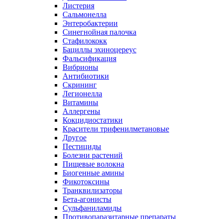
Листерия
Сальмонелла
Энтеробактерии
Синегнойная палочка
Стафилококк
Бациллы эхиноцереус
Фальсификация
Вибрионы
Антибиотики
Скрининг
Легионелла
Витамины
Аллергены
Кокцидиостатики
Красители трифенилметановые
Другое
Пестициды
Болезни растений
Пищевые волокна
Биогенные амины
Фикотоксины
Транквилизаторы
Бета-агонисты
Сульфаниламиды
Противопаразитарные препараты